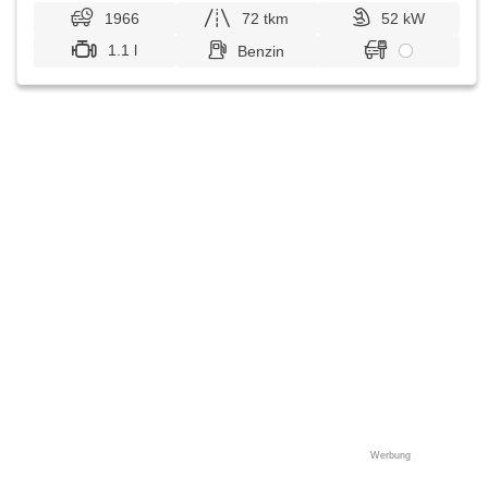
skla, roletky na zadních oknech
1966
72 tkm
52 kW
1.1 l
Benzin
Werbung