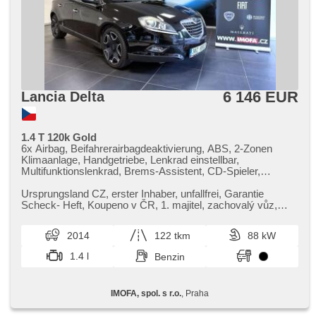
6 146 EUR
Lancia Delta
1.4 T 120k Gold
6x Airbag, Beifahrerairbagdeaktivierung, ABS, 2-Zonen
Klimaanlage, Handgetriebe, Lenkrad einstellbar,
Multifunktionslenkrad, Brems-Assistent, CD-Spieler,
Zentralverriegelung, Teilbare Rücksitzbank,
höheneinstellbare Sitze, Servolenkung, El. Vorderscheiben,
Ursprungsland CZ,​ erster Inhaber,​ unfallfrei,​ Garantie
Außenthermometer, Wegfahrsperre, El. Spiegel, beheizte
Scheck​- Heft,​ Koupeno v ČR,​ 1. majitel,​ zachovalý vůz,​
Spiegel, Alufelgen, Nebelscheinwerfer, Bordcomputer,
pravidelný servis,​ s...
Antriebsschlupfregelung (ASR), Elektronisches
2014
122 tkm
88 kW
Stabilitätsprogramm (ESP), Tempomat, Getönte Scheiben,
Heckscheibenwischer, täglich Leuchten, Bluetooth
1.4 l
Benzin
IMOFA, spol. s r.o.
, Praha