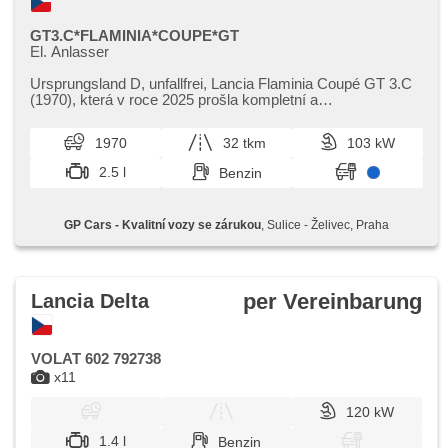
GT3.C*FLAMINIA*COUPE*GT
El. Anlasser
Ursprungsland D,​ unfallfrei,​ Lancia Flaminia Coupé GT 3.C
(1970),​ která v roce 2025 prošla kompletní a
bezkompromisní rekonstrukcí...
1970
32 tkm
103 kW
2.5 l
Benzin
GP Cars - Kvalitní vozy se zárukou
, Sulice - Želivec, Praha
per Vereinbarung
Lancia Delta
VOLAT 602 792738
x11
120 kW
1.4 l
Benzin