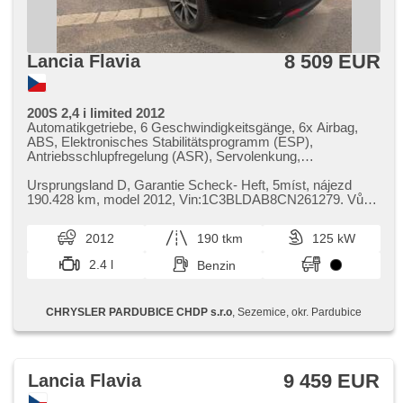
8 509 EUR
Lancia Flavia
200S 2,4 i limited 2012
Automatikgetriebe, 6 Geschwindigkeitsgänge, 6x Airbag,
ABS, Elektronisches Stabilitätsprogramm (ESP),
Antriebsschlupfregelung (ASR), Servolenkung,
Klimaautomatik, Tempomat, täglich Leuchten, Alufelgen,
erfüllt 'EURO V', Bordcomputer, Navigation, parkovací
Ursprungsland D,​ Garantie Scheck​- Heft,​ 5míst,​ nájezd
senzory zadní, Lichtsensor, Scheibenwischersensor,
190.428 km,​ model 2012,​ Vin:1C3BLDAB8CN261279. Vůz
Lenkrad einstellbar, Multifunktionslenkrad, hands free,
je vybaven benzínovým mot...
Bluetooth, El. Seitenscheiben, El. Spiegel, Wegfahrsperre,
2012
190 tkm
125 kW
Zentralverriegelung mit Funkfernbedienung, Ledersitze,
Lederpolsterung, beheizte Sitze, El. einstellbare Sitze,
2.4 l
Benzin
höheneinstellbare Sitze, USB, Autoradio,
Außenthermometer, Getönte Scheiben, Rolldach, malý
kožený paket
CHRYSLER PARDUBICE CHDP s.r.o
, Sezemice, okr. Pardubice
9 459 EUR
Lancia Flavia