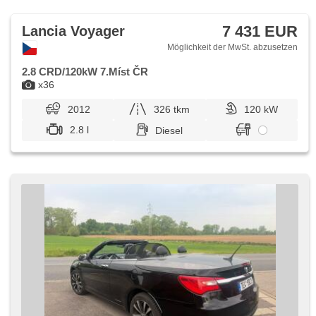
7 431 EUR
Lancia Voyager
Möglichkeit der MwSt. abzusetzen
2.8 CRD/120kW 7.Míst ČR
x36
2012
326 tkm
120 kW
2.8 l
Diesel