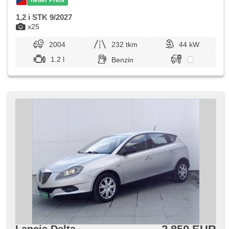
1,2 i STK 9/2027
x25
2004
232 tkm
44 kW
1.2 l
Benzin