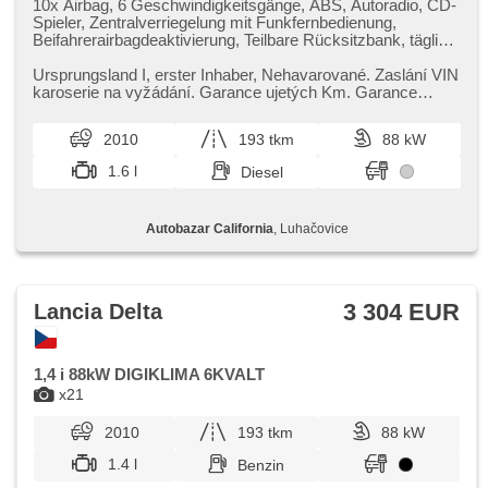
10x Airbag, 6 Geschwindigkeitsgänge, ABS, Autoradio, CD-
Spieler, Zentralverriegelung mit Funkfernbedienung,
Beifahrerairbagdeaktivierung, Teilbare Rücksitzbank, täglich
Leuchten, El. Seitenscheiben, El. Spiegel, Wegfahrsperre,
Klimaanlage, Klimaablage, Alufelgen, Handgetriebe,
Ursprungsland I,​ erster Inhaber,​ Nehavarované. Zaslání VIN
Nebelscheinwerfer, Lenkrad einstellbar, Bordcomputer,
karoserie na vyžádání. Garance ujetých Km. Garance
Servolenkung, Antriebsschlupfregelung (ASR),
původu vozidla. Cert...
Abnutzungssensor des Bremsbelages, Tempomat,
2010
193 tkm
88 kW
Außenthermometer, höheneinstellbare Sitze,
Heckscheibenwischer
1.6 l
Diesel
Autobazar California
, Luhačovice
3 304 EUR
Lancia Delta
1,4 i 88kW DIGIKLIMA 6KVALT
x21
2010
193 tkm
88 kW
1.4 l
Benzin