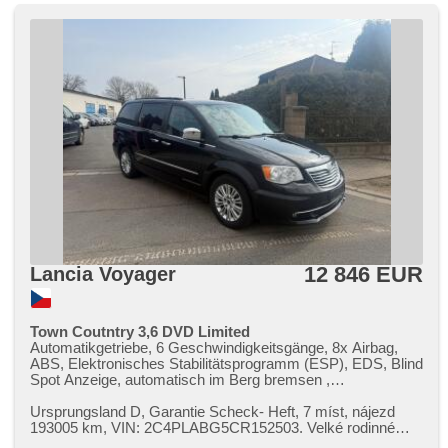
12 846 EUR
Lancia Voyager
Town Coutntry 3,6 DVD Limited
Automatikgetriebe, 6 Geschwindigkeitsgänge, 8x Airbag,
ABS, Elektronisches Stabilitätsprogramm (ESP), EDS, Blind
Spot Anzeige, automatisch im Berg bremsen ,
Servolenkung, 4-Zonen Klimaanlage, Klimaautomatik,
Tempomat, Xenonscheinwerfer, Alufelgen, erfüllt 'EURO IV',
Ursprungsland D,​ Garantie Scheck​- Heft,​ 7 míst,​ nájezd
Bordcomputer, Navigation, Lenkrad einstellbar,
193005 km,​ VIN: 2C4PLABG5CR152503. Velké rodinné
Multifunktionslenkrad, Telefon, hands free, DVD-Player, El.
MPV Lancia Voyager s autom...