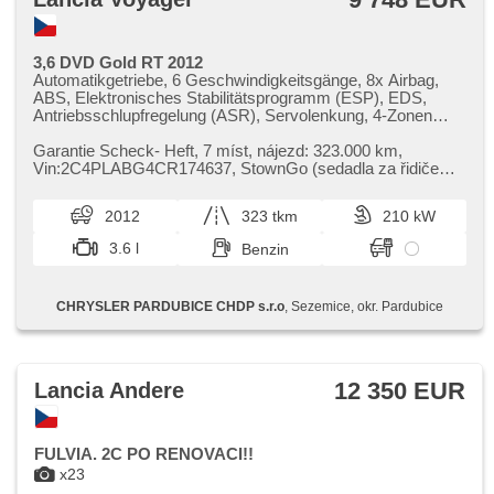
3,6 DVD Gold RT 2012
Automatikgetriebe, 6 Geschwindigkeitsgänge, 8x Airbag,
ABS, Elektronisches Stabilitätsprogramm (ESP), EDS,
Antriebsschlupfregelung (ASR), Servolenkung, 4-Zonen
Klimaanlage, 2-Zonen Klimaanlage, Klimaautomatik,
Tempomat, Schaltflutlicht, täglich Leuchten, Alufelgen, erfüllt
Garantie Scheck​- Heft,​ 7 míst,​ nájezd: 323.000 km,​
'EURO V', Bordcomputer, dotykové ovládání palubního
Vin:2C4PLABG4CR174637,​ StownGo (sedadla za řidičem
počítače, Navigation, parkovací senzory přední, parkovací
sklopné do podlahy),​ interié...
senzory zadní, Fahrkamera, bezklíčové startování,
2012
323 tkm
210 kW
bezklíčové odemykání, Lichtsensor,
Scheibenwischersensor, Lenkrad einstellbar,
3.6 l
Benzin
Multifunktionslenkrad, beheizte Lenkrad, Telefon, Bluetooth,
DVD-Player, DVD-Wechsler, El. Deckel des Kofferraums,
El. Wagentürschlüssung, El. Seitenscheiben, El.
CHRYSLER PARDUBICE CHDP s.r.o
, Sezemice, okr. Pardubice
Vorderscheiben, El. Klappspiegel, El. Spiegel, samostmívací
zrcátka, starten per Taste, Wegfahrsperre,
Zentralverriegelung mit Funkfernbedienung,
Zentralverriegelung, Ledersitze, isofix, Lederpolsterung,
beheizte Sitze, El. einstellbare Sitze, höheneinstellbare
12 350 EUR
Lancia Andere
Sitze, höheneinstellbare Fahrersitz, paměť nastavení
sedadla řidiče, Heck LED Leuchte,
Scheinwerferwaschanlagen, Nebelscheinwerfer, USB, AUX,
Speicherkarte, Autoradio, CD-Spieler, Außenthermometer,
FULVIA. 2C PO RENOVACI!!
beheizte Spiegel, Teilbare Rücksitzbank, Innenthermometer,
x23
Heckscheibenwischer, Getönte Scheiben, zatmavená zadní