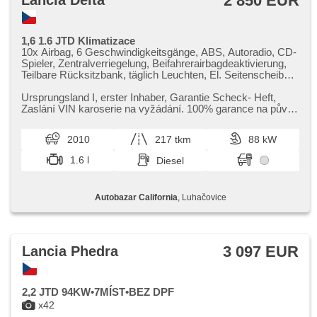
2 850 EUR
Lancia Delta
1,6 1.6 JTD Klimatizace
10x Airbag, 6 Geschwindigkeitsgänge, ABS, Autoradio, CD-
Spieler, Zentralverriegelung, Beifahrerairbagdeaktivierung,
Teilbare Rücksitzbank, täglich Leuchten, El. Seitenscheiben,
El. Spiegel, Wegfahrsperre, isofix, Klimaanlage,
Klimaablage, LED denní svícení, Handgetriebe,
Ursprungsland I,​ erster Inhaber,​ Garantie Scheck​- Heft,​
Nebelscheinwerfer, Multifunktionslenkrad, Lenkrad
Zaslání VIN karoserie na vyžádání. 100% garance na původ
einstellbar, Bordcomputer, parkovací senzory zadní,
vozidla a jeho po...
Antriebsschlupfregelung (ASR), Abnutzungssensor des
2010
217 tkm
88 kW
Bremsbelages, Außenthermometer, höheneinstellbare Sitze,
Heckscheibenwischer
1.6 l
Diesel
Autobazar California
, Luhačovice
3 097 EUR
Lancia Phedra
2,2 JTD 94KW•7MÍST•BEZ DPF
x42