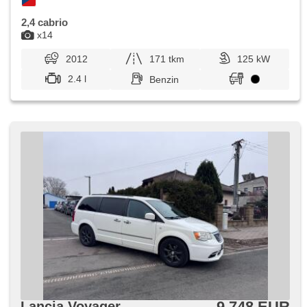
2,4 cabrio
x14
2012
171 tkm
125 kW
2.4 l
Benzin
9 748 EUR
Lancia Voyager