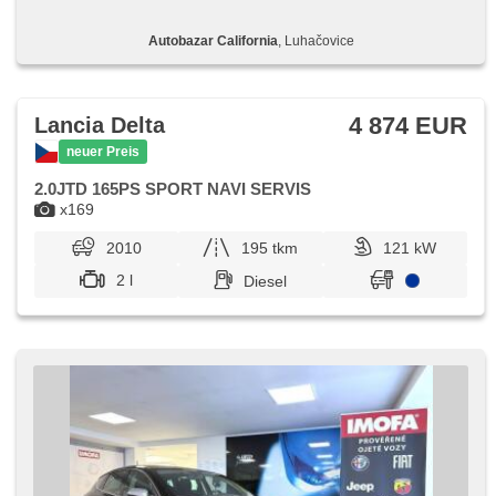
Scheibenwischersensor, Lichtsensor, El. Dachfenster,
Tempomat, USB, Außenthermometer, höheneinstellbare
Autobazar California
, Luhačovice
Sitze, Heckscheibenwischer
4 874 EUR
Lancia Delta
neuer Preis
2.0JTD 165PS SPORT NAVI SERVIS
x169
2010
195 tkm
121 kW
2 l
Diesel