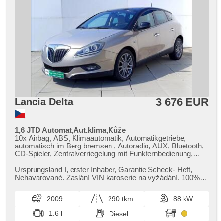
3 676 EUR
Lancia Delta
1,6 JTD Automat,Aut.klima,Kůže
10x Airbag, ABS, Klimaautomatik, Automatikgetriebe,
automatisch im Berg bremsen , Autoradio, AUX, Bluetooth,
CD-Spieler, Zentralverriegelung mit Funkfernbedienung,
Beifahrerairbagdeaktivierung, Teilbare Rücksitzbank, täglich
Leuchten, El. Seitenscheiben, El. Klappspiegel, El. Spiegel,
Ursprungsland I,​ erster Inhaber,​ Garantie Scheck​- Heft,​
hands free, Wegfahrsperre, isofix, Klimaablage, Ledersitze,
Nehavarované. Zaslání VIN karoserie na vyžádání. 100%
LED denní svícení, Alufelgen, Nebelscheinwerfer,
garance na původ voz...
Multifunktionslenkrad, Lenkrad einstellbar, Bordcomputer,
2009
290 tkm
88 kW
Speicherkarte, parkovací senzory zadní, Servolenkung,
Antriebsschlupfregelung (ASR), řazení pádly pod volantem,
1.6 l
Diesel
Navigation, Abnutzungssensor des Bremsbelages,