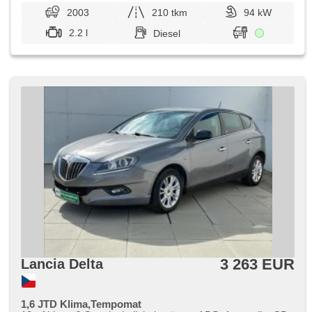
2003
210 tkm
94 kW
2.2 l
Diesel
3 263 EUR
Lancia Delta
1,6 JTD Klima,Tempomat