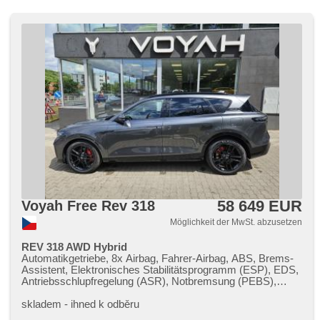
58 649 EUR
Voyah Free Rev 318
Möglichkeit der MwSt. abzusetzen
REV 318 AWD Hybrid
Automatikgetriebe, 8x Airbag, Fahrer-Airbag, ABS, Brems-
Assistent, Elektronisches Stabilitätsprogramm (ESP), EDS,
Antriebsschlupfregelung (ASR), Notbremsung (PEBS),
asistent stability přívěsu (TSA), asistent rozjezdu do kopce
(HSA), ukazatel rychlostního limitu (SLIF), Uhr Spur, Blind
skladem ​- ihned k odběru
Spot Anzeige, asistent jízdy v koloně, asistent změny