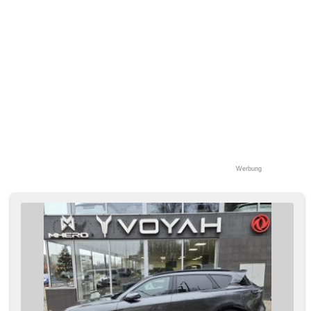
Vorderlichter LED, Heck LED Leuchte, autom. Aktivation der
Warnflutlicht, USB, Autoradio, digitální příjem rádia (DAB),
Außenthermometer, beheizte Spiegel, beheizte
Frontscheibe, Klimaablage, Teilbare Rücksitzbank, zadní
loketní opěrka, Innenthermometer, Heckscheibenwischer,
Getönte Scheiben, zatmavená zadní skla, Federung Luft,
Garantie, el. nastavitelná zadní sedadla, digitální přístrojová
deska, ventilovaná zadní sedadla
Werbung