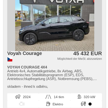
45 432 EUR
Voyah Courage
Möglichkeit der MwSt. abzusetzen
VOYAH COURAGE 4X4
Antrieb 4x4, Automatikgetriebe, 8x Airbag, ABS,
Elektronisches Stabilitätsprogramm (ESP), EDS,
Antriebsschlupfregelung (ASR), Notbremsung (PEBS),
asistent rozjezdu do kopce (HSA), Uhr Spur, Blind Spot
Anzeige, asistent jízdy v koloně, asistent jízdy v jízdním
skladem ​- ihned k odběru,​
pruhu, Überwachung der Ermüdung des Fahrers,
Servolenkung, 2-Zonen Klimaanlage, Klimaautomatik,
2024
14 tkm
320 kW
Adaptive Geschwindigkeitsregelung, Tempomat, LED denní
svícení, Alufelgen, Bordcomputer, dotykové ovládání
Elektro
palubního počítače, volba jízdního režimu, head-up display,