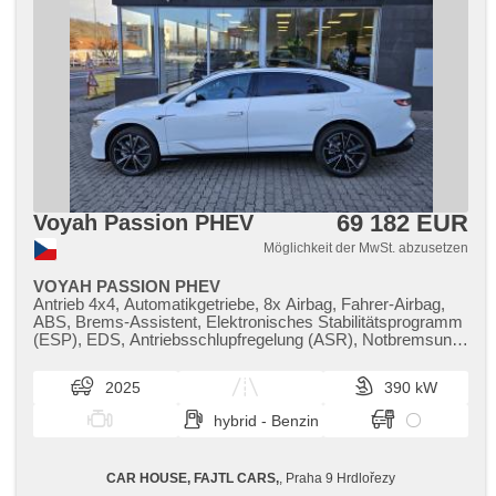
69 182 EUR
Voyah Passion PHEV
Möglichkeit der MwSt. abzusetzen
VOYAH PASSION PHEV
Antrieb 4x4, Automatikgetriebe, 8x Airbag, Fahrer-Airbag,
ABS, Brems-Assistent, Elektronisches Stabilitätsprogramm
(ESP), EDS, Antriebsschlupfregelung (ASR), Notbremsung
(PEBS), asistent rozjezdu do kopce (HSA), ukazatel
rychlostního limitu (SLIF), Uhr Spur, Blind Spot Anzeige,
2025
390 kW
asistent jízdy v koloně, asistent změny jízdního pruhu,
asistent jízdy v jízdním pruhu, Überwachung der Ermüdung
hybrid - Benzin
des Fahrers, Fahrgestell Niveauregulierung, Fahrgestell
Steifheitsregelung, Servolenkung, třízónová klimatizace,
Klimaautomatik, Adaptive Geschwindigkeitsregelung,
CAR HOUSE, FAJTL CARS,
, Praha 9 Hrdlořezy
Tempomat, LED adaptivní světlomety, LED denní svícení,