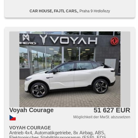
parkovací senzory přední, parkovací senzory zadní, 360°
monitorovací systém (AVM), Parkassistent, Fahrkamera,
CAR HOUSE, FAJTL CARS,
, Praha 9 Hrdlořezy
bezklíčové startování, bezklíčové odemykání, Lichtsensor,
Lenkrad einstellbar, Multifunktionslenkrad,
Beifahrerairbagdeaktivierung, bezdrátová nabíječka
mobilních telefonů, Bluetooth, El. Deckel des Kofferraums,
El. Seitenscheiben, El. Vorderscheiben, Panoramadach, El.
Klappspiegel, El. Spiegel, starten per Taste,
Schlossverblendung, Wegfahrsperre, Alarmanlage,
Zentralverriegelung mit Funkfernbedienung,
Zentralverriegelung, Ledersitze, isofix, Lederpolsterung,
ambientní osvětlení interiéru, beheizte Sitze, El. einstellbare
Sitze, Frontmassagesitze, odvětrávaná sedadla,
höheneinstellbare Fahrersitz, paměť nastavení sedadla
řidiče, Reifendrucksensor, Vorderlichter LED, Heck LED
Leuchte, USB, Autoradio, digitální příjem rádia (DAB),
Außenthermometer, beheizte Spiegel, Klimaablage, Teilbare
Rücksitzbank, Heckscheibenwischer, Getönte Scheiben,
zatmavená zadní skla, Garantie, digitální přístrojová deska,
tepelné čerpadlo
51 627 EUR
Voyah Courage
Möglichkeit der MwSt. abzusetzen
VOYAH COURAGE
Antrieb 4x4, Automatikgetriebe, 8x Airbag, ABS,
Elektronisches Stabilitätsprogramm (ESP), EDS,