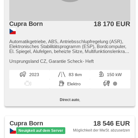
18 170 EUR
Cupra Born
Automatikgetriebe, ABS, Antriebsschlupfregelung (ASR),
Elektronisches Stabilitätsprogramm (ESP), Bordcomputer,
El. Spiegel, Alufelgen, beheizte Sitze, Multifunktionslenkrad,
Servolenkung, hands free, Scheibenwischersensor,
Autoradio, El. Seitenscheiben, Heckscheibenwischer, zadní
Ursprungsland CZ,​ Garantie Scheck​- Heft
loketní opěrka, Außenthermometer, Reifendrucksensor,
Fahrkamera, Adaptive Geschwindigkeitsregelung,
2023
83 tkm
150 kW
Bluetooth, El. Klappspiegel, isofix, Lenkrad einstellbar,
starten per Taste, elektronická ruční brzda, hlasové ovládání
Elektro
palubního počítače, Uhr Spur, Heck LED Leuchte, volba
jízdního režimu, LED denní svícení, digitální přístrojový štít,
parkovací senzory přední
Direct auto
,
18 546 EUR
Cupra Born
Möglichkeit der MwSt. abzusetzen
Neuigkeit auf dem Server