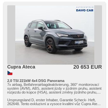
Multifunktionslenkrad, Lenkrad einstellbar, Notbremsung
(PEBS), Bordcomputer, Fahrkamera, parkovací senzory
zadní, Servolenkung, Antriebsschlupfregelung (ASR), přední
pohon, Vorderlichter LED, řazení pádly pod volantem,
Navigation, Abnutzungssensor des Bremsbelages,
Scheibenwischersensor, Lichtsensor, Reifendrucksensor,
Überwachung der Ermüdung des Fahrers, Elektronisches
Stabilitätsprogramm (ESP), starten per Taste, Tempomat,
Getönte Scheiben, třízónová klimatizace, USB,
Außenthermometer, beheizte Sitze, beheizte Spiegel,
beheizte Lenkrad, Ausziehbare Kopflehnen,
höheneinstellbare Sitze, zadní loketní opěrka,
Heckscheibenwischer, Heck LED Leuchte, zatmavená
zadní skla
20 653 EUR
Cupra Ateca
2,0 TSI 221kW 4x4 DSG Panorama
7x airbag, Beifahrerairbagdeaktivierung, 360° monitorovací
systém (AVM), ABS, asistent jízdy v jízdním pruhu, asistent
rozjezdu do kopce (HSA), asistent změny jízdního pruhu,
autom. Aktivation der Warnflutlicht, automatikparken,
Brems-Assistent, Uhr Spur, Blind Spot Anzeige,
Ursprungsland D,​ erster Inhaber,​ Garantie Scheck​- Heft,​
Notbremsung (PEBS), Parkassistent, Fahrkamera,
262648. Tento exkluzivní a vysoce kvalitní vůz Cupra Ateca
parkovací senzory přední, parkovací senzory zadní,
2,​0 TSI o výkon...