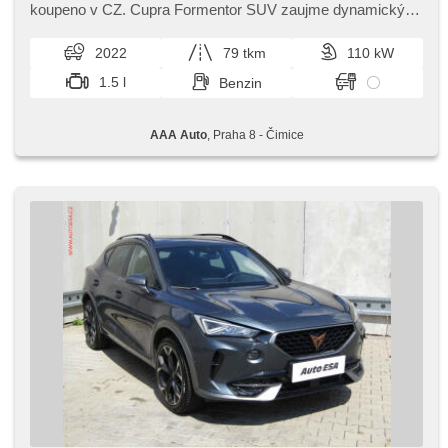
starten per Taste, Reifendrucksensor, automatikparken,
koupeno v CZ. Cupra Formentor SUV zaujme dynamickým
beheizte Lenkrad, Uhr Spur, Servolenkung, El.
designem a sportovním charakterem. Nabízí bohatou
Seitenscheiben, Dachträger, Autoradio, Automatikgetriebe
výbavu,​ vysokou úroveň bezpe...
2022
79 tkm
110 kW
1.5 l
Benzin
AAA Auto
, Praha 8 - Čimice