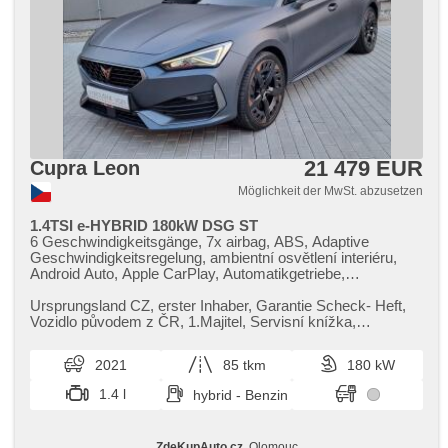
21 479 EUR
Cupra Leon
Möglichkeit der MwSt. abzusetzen
1.4TSI e-HYBRID 180kW DSG ST
6 Geschwindigkeitsgänge, 7x airbag, ABS, Adaptive
Geschwindigkeitsregelung, ambientní osvětlení interiéru,
Android Auto, Apple CarPlay, Automatikgetriebe,
automatisch im Berg bremsen , automatické přepínání
dálkových světel, Autoradio, bezdrátová nabíječka
Ursprungsland CZ,​ erster Inhaber,​ Garantie Scheck​- Heft,​
mobilních telefonů, bezklíčové odemykání, Bluetooth,
Vozidlo původem z ČR,​ 1.Majitel,​ Servisní knížka,​
Zentralverriegelung mit Funkfernbedienung,
Pravidelný servis v aut...
Zentralverriegelung, Beifahrerairbagdeaktivierung, täglich
2021
85 tkm
180 kW
Leuchten, digitální příjem rádia (DAB), digitální přístrojová
deska, digitální přístrojový štít, dotykové ovládání palubního
1.4 l
hybrid - Benzin
počítače, 2-Zonen Klimaanlage, El. Seitenscheiben, El.
einstellbare Sitze, El. Klappspiegel, El. Deckel des
Kofferraums, elektronická ruční brzda, hands free, Uhr Spur,
ZdeKupAuto.cz
, Olomouc