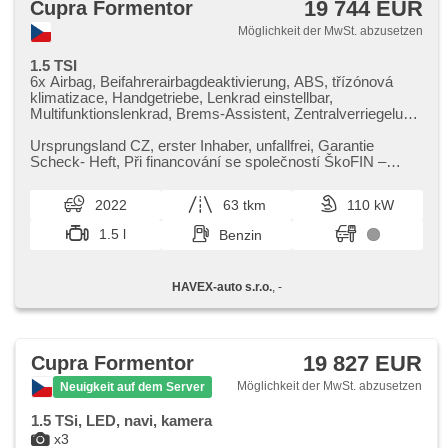
19 744 EUR
Cupra Formentor
Möglichkeit der MwSt. abzusetzen
1.5 TSI
6x Airbag, Beifahrerairbagdeaktivierung, ABS, třízónová
klimatizace, Handgetriebe, Lenkrad einstellbar,
Multifunktionslenkrad, Brems-Assistent, Zentralverriegelung,
Teilbare Rücksitzbank, höheneinstellbare Sitze,
Servolenkung, EDS, El. Vorderscheiben,
Ursprungsland CZ,​ erster Inhaber,​ unfallfrei,​ Garantie
Außenthermometer, Wegfahrsperre, El. Spiegel, beheizte
Scheck​- Heft,​ Při financování se společností ŠkoFIN –
Spiegel, El. Klappspiegel, Alufelgen, Umrichter 220V,
financujte svůj vůz C...
Nebelscheinwerfer, Bordcomputer, Antriebsschlupfregelung
2022
63 tkm
110 kW
(ASR), Navigation, Scheibenwischersensor, Lichtsensor,
Elektronisches Stabilitätsprogramm (ESP), Dachträger,
1.5 l
Benzin
Anhängerkupplung, Adaptive Geschwindigkeitsregelung,
Getönte Scheiben, Vorderlichter LED,
Heckscheibenwischer, Start-Stop System, täglich Leuchten,
HAVEX-auto s.r.o.
, -
Fahrkamera, Uhr Spur, Überwachung der Ermüdung des
Fahrers, Bluetooth, dotykové ovládání palubního počítače,
hlasové ovládání palubního počítače, digitální příjem rádia
(DAB), Differentialsperre, autom. Sperrdiferential
19 827 EUR
Cupra Formentor
Möglichkeit der MwSt. abzusetzen
Neuigkeit auf dem Server
1.5 TSi, LED, navi, kamera
x3