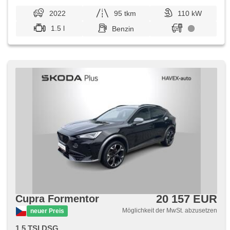
2022
95 tkm
110 kW
1.5 l
Benzin
20 157 EUR
Cupra Formentor
Möglichkeit der MwSt. abzusetzen
neuer Preis
1.5 TSI DSG