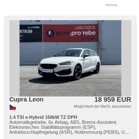
Werbung
18 959 EUR
Cupra Leon
Möglichkeit der MwSt. abzusetzen
1.4 TSI e-Hybrid 150kW TZ DPH
Automatikgetriebe, 6x Airbag, ABS, Brems-Assistent,
Elektronisches Stabilitätsprogramm (ESP),
Antriebsschlupfregelung (ASR), Notbremsung (PEBS), Uhr
Spur, asistent jízdy v koloně, asistent změny jízdního pruhu,