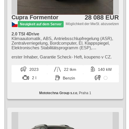
28 088 EUR
Cupra Formentor
Möglichkeit der MwSt. abzusetzen
Neuigkeit auf dem Server
2.0 TSI 4Drive
Klimaautomatik, ABS, Antriebsschlupfregelung (ASR),
Zentralverriegelung, Bordcomputer, El. Klappspiegel,
Elektronisches Stabilitätsprogramm (ESP),
Nebelscheinwerfer, beheizte Sitze,
Scheibenwischersensor, starten per Taste,
erster Inhaber,​ Garantie Scheck​- Heft,​ koupeno v CZ.
Reifendrucksensor, automatikparken, beheizte Lenkrad,
Uhr Spur, Servolenkung, El. Seitenscheiben, Dachträger,
2023
22 tkm
140 kW
Automatikgetriebe, Antrieb 4x4
2 l
Benzin
Mototechna Group s.r.o
, Praha 1