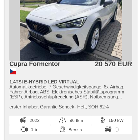
20 570 EUR
Cupra Formentor
1.4TSI E-HYBRID LED VIRTUAL
Automatikgetriebe, 7 Geschwindigkeitsgänge, 6x Airbag,
Fahrer-Airbag, ABS, Elektronisches Stabilitätsprogramm
(ESP), Antriebsschlupfregelung (ASR), Notbremsung
(PEBS), asistent rozjezdu do kopce (HSA), ukazatel
rychlostního limitu (SLIF), Uhr Spur, Überwachung der
erster Inhaber,​ Garantie Scheck​- Heft,​ SOH 92%
Ermüdung des Fahrers, automatisch im Berg bremsen ,
Servolenkung, třízónová klimatizace, Klimaautomatik,
2022
96 tkm
150 kW
Adaptive Geschwindigkeitsregelung, LED denní svícení,
Alufelgen, erfüllt 'EURO VI', Bordcomputer, hlasové ovládání
1.5 l
Benzin
palubního počítače, dotykové ovládání palubního počítače,
digitální přístrojový štít, ovládání gesty, volba jízdního