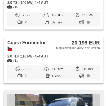
2,0 TSI (140 kW) 4x4 AUT
x10
2022
106 tkm
140 kW
2 l
Benzin
20 198 EUR
Cupra Formentor
Möglichkeit der MwSt. abzusetzen
2,0 TDI (110 kW) 4x4 AUT
x11
2022
111 tkm
110 kW
2 l
Diesel