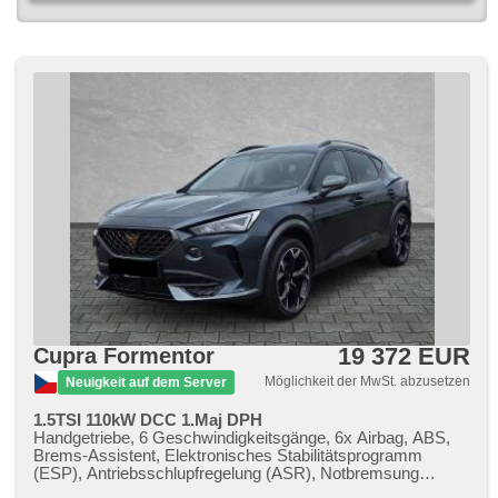
19 372 EUR
Cupra Formentor
Möglichkeit der MwSt. abzusetzen
Neuigkeit auf dem Server
1.5TSI 110kW DCC 1.Maj DPH
Handgetriebe, 6 Geschwindigkeitsgänge, 6x Airbag, ABS,
Brems-Assistent, Elektronisches Stabilitätsprogramm
(ESP), Antriebsschlupfregelung (ASR), Notbremsung
(PEBS), Uhr Spur, asistent jízdy v koloně, asistent změny