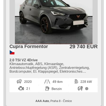
29 740 EUR
Cupra Formentor
2.0 TSI VZ 4Drive
Klimaautomatik, ABS, Klimaanlage,
Antriebsschlupfregelung (ASR), Zentralverriegelung,
Bordcomputer, El. Klappspiegel, Elektronisches
Stabilitätsprogramm (ESP), Nebelscheinwerfer, beheizte
Sitze, Ledersitze, Scheibenwischersensor, starten per
2020
49 tkm
228 kW
Taste, Sportsitze, Reifendrucksensor, 6x Airbag,
automatikparken, El. einstellbare Sitze, beheizte Lenkrad,
2 l
Benzin
Uhr Spur, Parkassistent, Servolenkung, El.
Seitenscheiben, Dachträger, Autoradio,
Automatikgetriebe, Antrieb 4x4
AAA Auto
, Praha 8 - Čimice