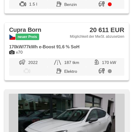
1.5 l
Benzin
20 611 EUR
Cupra Born
Möglichkeit der MwSt. abzusetzen
neuer Preis
170kW/77kWh e-Boost 91.6 % SoH
x70
2022
187 tkm
170 kW
Elektro