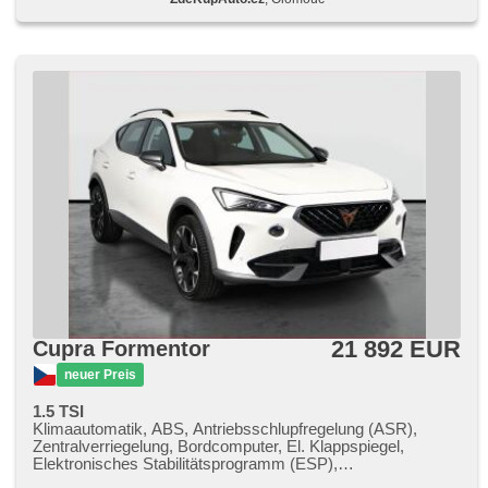
Blind Spot Anzeige, Wegfahrsperre, isofix, Klimaablage,
Lederpolsterung, LED denní svícení, Alufelgen,
Nebelscheinwerfer, Multifunktionslenkrad, Lenkrad
einstellbar, Notbremsung (PEBS), Bordcomputer, paměť
nastavení sedadla řidiče, Panoramadach, Fahrkamera,
parkovací senzory přední, parkovací senzory zadní,
Servolenkung, Antriebsschlupfregelung (ASR), přední
pohon, Vorderlichter LED, řazení pádly pod volantem,
samostmívací zrcátka, Navigation, Scheibenwischersensor,
Lichtsensor, Elektronisches Stabilitätsprogramm (ESP),
Tempomat, ukazatel rychlostního limitu (SLIF), USB,
Außenthermometer, Innenthermometer, volba jízdního
režimu, beheizte Sitze, beheizte Spiegel, beheizte Lenkrad,
höheneinstellbare Sitze, zadní loketní opěrka,
Heckscheibenwischer, Heck LED Leuchte
21 892 EUR
Cupra Formentor
neuer Preis
1.5 TSI
Klimaautomatik, ABS, Antriebsschlupfregelung (ASR),
Zentralverriegelung, Bordcomputer, El. Klappspiegel,
Elektronisches Stabilitätsprogramm (ESP),
Nebelscheinwerfer, beheizte Sitze, Scheibenwischersensor,