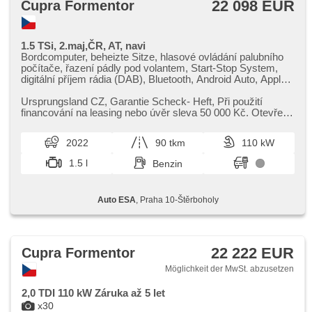
22 098 EUR
Cupra Formentor
1.5 TSi, 2.maj,ČR, AT, navi
Bordcomputer, beheizte Sitze, hlasové ovládání palubního
počítače, řazení pádly pod volantem, Start-Stop System,
digitální příjem rádia (DAB), Bluetooth, Android Auto, Apple
CarPlay, bezdrátová nabíječka mobilních telefonů,
ambientní osvětlení interiéru, třízónová klimatizace, digitální
Ursprungsland CZ,​ Garantie Scheck​- Heft,​ Při použití
přístrojový štít, El. Seitenscheiben, Klimaautomatik,
financování na leasing nebo úvěr sleva 50 000 Kč. Otevřeno
Sportsitze, Lenkrad einstellbar, Navigation,
denně (včetně víke...
Multifunktionslenkrad, USB, Adaptive
2022
90 tkm
110 kW
Geschwindigkeitsregelung, Anhängerkupplung, Getönte
Scheiben, Automatikgetriebe, bezklíčové odemykání, täglich
1.5 l
Benzin
Leuchten, LED adaptivní světlomety, automatické přepínání
dálkových světel, volba jízdního režimu, Alufelgen, El.
Spiegel, beheizte Spiegel, Servolenkung,
Auto ESA
, Praha 10-Štěrboholy
Zentralverriegelung, Zentralverriegelung mit
Funkfernbedienung, Elektronisches Stabilitätsprogramm
(ESP), Scheibenwischersensor, Nebelscheinwerfer, El.
Klappspiegel, Heck LED Leuchte, Reifendrucksensor,
starten per Taste, Vorderlichter LED, ABS, isofix,
22 222 EUR
Cupra Formentor
samostmívací zrcátka, Fahrkamera, elektronická ruční
brzda, Beifahrerairbagdeaktivierung, asistent změny
Möglichkeit der MwSt. abzusetzen
jízdního pruhu, Überwachung der Ermüdung des Fahrers,
Notbremsung (PEBS), Wegfahrsperre, Lichtsensor, Blind
2,0 TDI 110 kW Záruka až 5 let
Spot Anzeige, automatikparken
x30