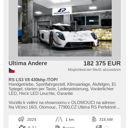
182 375 EUR
Ultima Andere
Möglichkeit der MwSt. abzusetzen
RS LS3 V8 430bhp /TOP/
Handgetriebe, Sportfahrgestell, Klimaanlage, Alufelgen, El.
Spiegel, starten per Taste, Lederpolsterung, Vorderlichter
LED, Heck LED Leuchte, Garantie
Vozidlo k vidění na showroomu v OLOMOUCI na adrese:
Na Vlčinci 16/3,​ Olomouc,​ 77900,​CZ Ultima RS Perfektně
postavená,​ nová Výba...
2024
1 km
316 kW
6.2 l