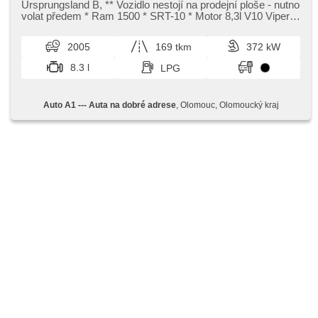
Multifunktionslenkrad, Lenkrad einstellbar, Bordcomputer,
Ursprungsland B,​ ​*​* Vozidlo nestojí na prodejní ploše ​- nutno
Positionssitze, Servolenkung, Antriebsschlupfregelung
volat předem ​* Ram 1500 ​* SRT​-10 ​* Motor 8,​3l V10 Viper ​*
(ASR), Sportfahrgestell, Sportsitze, starten per Taste,
506 HP ​* H...
Dachscheibe, Anhängerkupplung, Tempomat,
2005
169 tkm
372 kW
Außenthermometer, beheizte Spiegel, höheneinstellbare
Sitze, zadní pohon, Anhängevorrichtung
8.3 l
LPG
Auto A1 --- Auta na dobré adrese
, Olomouc, Olomoucký kraj