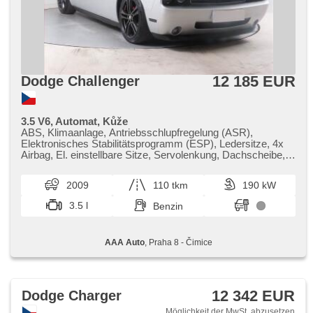
12 185 EUR
Dodge Challenger
3.5 V6, Automat, Kůže
ABS, Klimaanlage, Antriebsschlupfregelung (ASR),
Elektronisches Stabilitätsprogramm (ESP), Ledersitze, 4x
Airbag, El. einstellbare Sitze, Servolenkung, Dachscheibe,
Autoradio, Automatikgetriebe
2009
110 tkm
190 kW
3.5 l
Benzin
AAA Auto
, Praha 8 - Čimice
12 342 EUR
Dodge Charger
Möglichkeit der MwSt. abzusetzen