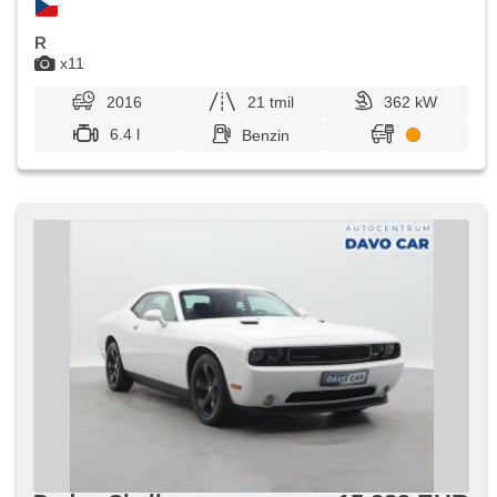
R
x11
2016
21 tmil
362 kW
6.4 l
Benzin