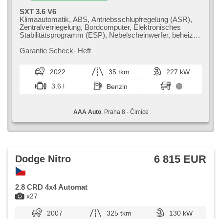
SXT 3.6 V6
Klimaautomatik, ABS, Antriebsschlupfregelung (ASR),
Zentralverriegelung, Bordcomputer, Elektronisches
Stabilitätsprogramm (ESP), Nebelscheinwerfer, beheizte
Sitze, Reifendrucksensor, USB, 6x Airbag, beheizte
Lenkrad, Parkassistent, Servolenkung, El.
Garantie Scheck​- Heft
Seitenscheiben, Autoradio, Automatikgetriebe
2022
35 tkm
227 kW
3.6 l
Benzin
AAA Auto
, Praha 8 - Čimice
6 815 EUR
Dodge Nitro
2.8 CRD 4x4 Automat
x27
2007
325 tkm
130 kW