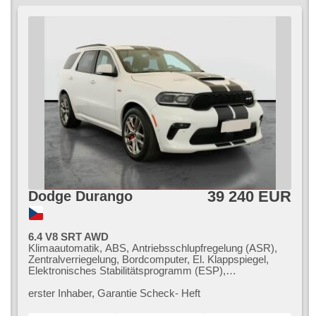
39 240 EUR
Dodge Durango
6.4 V8 SRT AWD
Klimaautomatik, ABS, Antriebsschlupfregelung (ASR),
Zentralverriegelung, Bordcomputer, El. Klappspiegel,
Elektronisches Stabilitätsprogramm (ESP),
Nebelscheinwerfer, Fahrgestell Niveauregulierung,
beheizte Sitze, Ledersitze, Scheibenwischersensor,
erster Inhaber,​ Garantie Scheck​- Heft
starten per Taste, Anhängerkupplung,
Reifendrucksensor, USB, El. einstellbare Sitze, beheizte