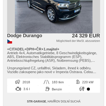
24 329 EUR
Dodge Durango
Möglichkeit der MwSt. abzusetzen
+CITADEL+DPH+ČR+1.majitel+
Antrieb 4x4, Automatikgetriebe, 8 Geschwindigkeitsgänge,
ABS, Elektronisches Stabilitätsprogramm (ESP),
Antriebsschlupfregelung (ASR), Notbremsung (PEBS),
asistent rozjezdu do kopce (HSA), Uhr Spur, Blind Spot
Anzeige, automatisch im Berg bremsen ,
Ursprungsland CZ,​ unfallfrei,​ Skladem,​ ihned k odběru.
Anhängerkupplung, Servolenkung, Klimaautomatik,
Vozidlo zakoupeno jako nové v Impexta Ostrava. Celou
Adaptive Geschwindigkeitsregelung, Tempomat, täglich
dobu jeden majitel. Ko...
Leuchten, LED denní svícení, Alufelgen, Bordcomputer,
2018
183 tkm
220 kW
dotykové ovládání palubního počítače, volba jízdního
režimu, Navigation, hlídání provozu při couvání (RCTA),
3.6 l
Benzin
parkovací senzory přední, parkovací senzory zadní,
Fahrkamera, bezklíčové startování, bezklíčové odemykání,
Lichtsensor, Scheibenwischersensor, Lenkrad einstellbar,
STR-GARAGE
, HAVÍŘOV DOLNÍ SUCHÁ
Multifunktionslenkrad, beheizte Lenkrad, hands free, Android
Auto, Apple CarPlay, Bluetooth, El. Seitenscheiben, El.