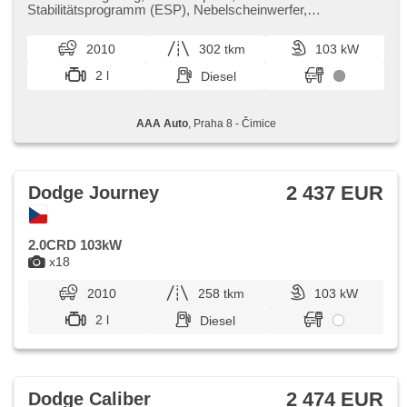
Stabilitätsprogramm (ESP), Nebelscheinwerfer,
Anhängerkupplung, 4x Airbag, Servolenkung, El.
Seitenscheiben, Dachträger, Autoradio, Handgetriebe
2010
302 tkm
103 kW
2 l
Diesel
AAA Auto
, Praha 8 - Čimice
2 437 EUR
Dodge Journey
2.0CRD 103kW
x18
2010
258 tkm
103 kW
2 l
Diesel
2 474 EUR
Dodge Caliber