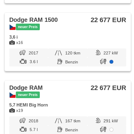
22 677 EUR
Dodge RAM 1500
neuer Preis
3,6 i
x16
2017
120 tkm
227 kW
3.6 l
Benzin
22 677 EUR
Dodge RAM
neuer Preis
5,7 HEMI Big Horn
x19
2018
167 tkm
291 kW
5.7 l
Benzin