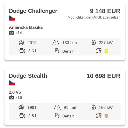
9 148 EUR
Dodge Challenger
Möglichkeit der MwSt. abzusetzen
Americká klasika
x14
2019
133 tkm
227 kW
3.6 l
Benzin
10 698 EUR
Dodge Stealth
2.8 V6
x16
1991
91 tmil
166 kW
2.8 l
Benzin