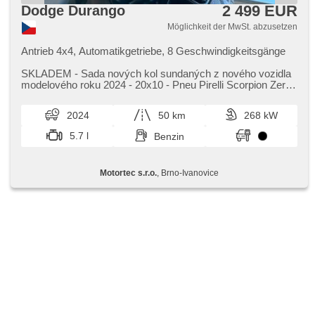
2 499 EUR
Dodge Durango
Möglichkeit der MwSt. abzusetzen
Antrieb 4x4, Automatikgetriebe, 8 Geschwindigkeitsgänge
SKLADEM ​- Sada nových kol sundaných z nového vozidla
modelového roku 2024 ​- 20x10 ​- Pneu Pirelli Scorpion Zero
295/45 R20 ​- Středo...
2024
50 km
268 kW
5.7 l
Benzin
Motortec s.r.o.
, Brno-Ivanovice