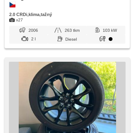
2.0 CRDi,klima,tažný
x27
2006
263 tkm
103 kW
2 l
Diesel