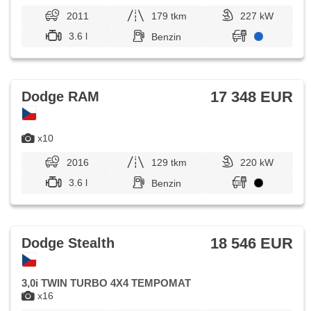
2011
179 tkm
227 kW
3.6 l
Benzin
17 348 EUR
Dodge RAM
x10
2016
129 tkm
220 kW
3.6 l
Benzin
18 546 EUR
Dodge Stealth
3,0i TWIN TURBO 4X4 TEMPOMAT
x16