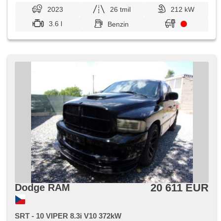
2023
26 tmil
212 kW
3.6 l
Benzin
20 611 EUR
Dodge RAM
SRT - 10 VIPER 8.3i V10 372kW