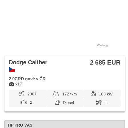
Werbung
2 685 EUR
Dodge Caliber
2,0CRD nové v ČR
x17
2007
172 tkm
103 kW
2 l
Diesel
TIP PRO VÁS