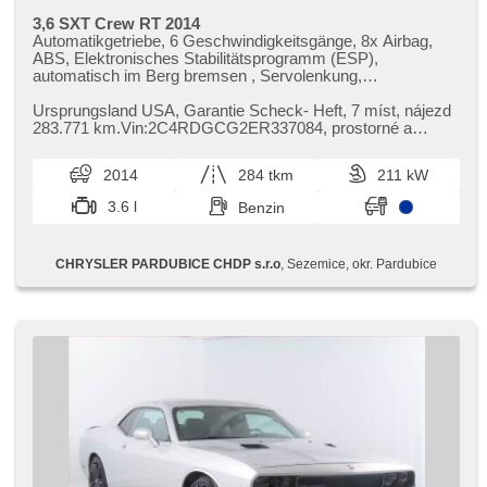
3,6 SXT Crew RT 2014
Automatikgetriebe, 6 Geschwindigkeitsgänge, 8x Airbag,
ABS, Elektronisches Stabilitätsprogramm (ESP),
automatisch im Berg bremsen , Servolenkung,
Klimaautomatik, Tempomat, Alufelgen, erfüllt 'EURO IV',
Bordcomputer, dotykové ovládání palubního počítače, volba
Ursprungsland USA,​ Garantie Scheck​- Heft,​ 7 míst,​ nájezd
jízdního režimu, Fahrkamera, Lichtsensor,
283.771 km.Vin:2C4RDGCG2ER337084,​ prostorné a
Scheibenwischersensor, Lenkrad einstellbar,
komfortní rodinné či firemn...
Multifunktionslenkrad, Telefon, hands free, Bluetooth, El.
2014
284 tkm
211 kW
Wagentürschlüssung, El. Seitenscheiben, El.
Vorderscheiben, El. Klappspiegel, Wegfahrsperre,
3.6 l
Benzin
Zentralverriegelung, isofix, Lederpolsterung, El. einstellbare
Sitze, höheneinstellbare Sitze, Heck LED Leuchte,
Nebelscheinwerfer, USB, AUX, Autoradio, CD-Spieler,
CHRYSLER PARDUBICE CHDP s.r.o
, Sezemice, okr. Pardubice
beheizte Spiegel, Teilbare Rücksitzbank, Innenthermometer,
Heckscheibenwischer, Getönte Scheiben, zatmavená zadní
skla, Garantie