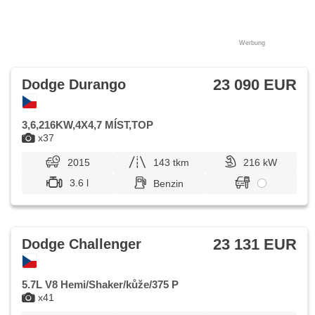
Werbung
23 090 EUR
Dodge Durango
3,6,216KW,4X4,7 MÍST,TOP
x37
2015
143 tkm
216 kW
3.6 l
Benzin
23 131 EUR
Dodge Challenger
5.7L V8 Hemi/Shaker/kůže/375 P
x41