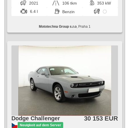
2021
106 tkm
353 kW
Frontscheibe, beheizte Lenkrad, Uhr Spur, Parkassistent,
Servolenkung, El. Seitenscheiben, Dachscheibe,
6.4 l
Benzin
Autoradio, Automatikgetriebe, Antrieb 4x4
Mototechna Group s.r.o
, Praha 1
30 153 EUR
Dodge Challenger
Neuigkeit auf dem Server