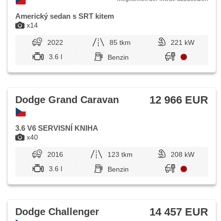
Americký sedan s SRT kitem
x14
2022
85 tkm
221 kW
3.6 l
Benzin
12 966 EUR
Dodge Grand Caravan
3.6 V6 SERVISNÍ KNIHA
x40
2016
123 tkm
208 kW
3.6 l
Benzin
14 457 EUR
Dodge Challenger