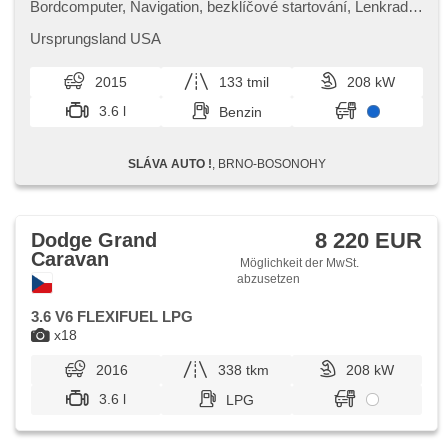
Bordcomputer, Navigation, bezklíčové startování, Lenkrad
einstellbar, Multifunktionslenkrad,
Beifahrerairbagdeaktivierung, Bluetooth, El. Seitenscheiben,
Ursprungsland USA
El. Klappspiegel, El. Spiegel, samostmívací zrcátka, starten
per Taste, Wegfahrsperre, isofix, höheneinstellbare Sitze,
2015
133 tmil
208 kW
Positionssitze, Nebelscheinwerfer, AUX, Autoradio,
Außenthermometer, Klimaablage, Teilbare Rücksitzbank,
3.6 l
Benzin
zadní loketní opěrka, Heckscheibenwischer, Getönte
Scheiben, zatmavená zadní skla, přední pohon,
Längssitzvorschub, Ausziehbare Kopflehnen, El. Anlasser,
SLÁVA AUTO !
, BRNO-BOSONOHY
třetí řada sedadel
8 220 EUR
Dodge Grand
Caravan
Möglichkeit der MwSt.
abzusetzen
3.6 V6 FLEXIFUEL LPG
x18
2016
338 tkm
208 kW
3.6 l
LPG