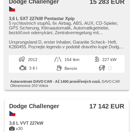
15 283 EUR
Dodge Challenger
3,6 L SXT 227kW Pentastar Xpip
5 rychlostních stupňů, 6x Airbag, ABS, AUX, CD-Spieler,
GPS Sicherung, Klimaautomatik, Automatikgetriebe,
bezklíčové odemykání, Zentralverriegelung mit
Funkfernbedienung, Zentralverriegelung, Teilbare
Rücksitzbank, El. Vorderscheiben, El. Spiegel,
Ursprungsland D,​ erster Inhaber,​ Garantie Scheck​- Heft,​
Wegfahrsperre, isofix, Ledersitze, Lederpolsterung,
K260455. Poznejte legendu v podobě dravého kupé Dodge
Alufelgen, Nebelscheinwerfer, Multifunktionslenkrad,
Challenger 3,​6 L SXT...
Lenkrad einstellbar, Bordcomputer, Parkassistent, parkovací
2012
154 tkm
227 kW
senzory zadní, Positionssitze, Servolenkung,
Antriebsschlupfregelung (ASR), samostmívací zrcátka,
3.6 l
Benzin
Lichtsensor, Elektronisches Stabilitätsprogramm (ESP),
starten per Taste, Tempomat, Getönte Scheiben,
Außenthermometer, beheizte Sitze, beheizte Spiegel,
Autocentrum DAVO CAR - Až 1400 prověřených vozů
, DAVO CAR
höheneinstellbare Sitze, zadní loketní opěrka, zadní pohon
Olbramovice 203 Votice
17 142 EUR
Dodge Challenger
3,6 L VVT 227kW
x30