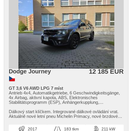
12 185 EUR
Dodge Journey
GT 3,6 V6 AWD LPG 7 míst
Antrieb 4x4, Automatikgetriebe, 6 Geschwindigkeitsgänge,
4x Airbag, aktivní kapota, ABS, Elektronisches
Stabilitätsprogramm (ESP), Anhängerkupplung,
Servolenkung, třízónová klimatizace, Klimaautomatik,
Tempomat, Alufelgen, Bordcomputer, Fahrkamera,
Dálkový start klíčkem. Integrované dálkové ovládání vrat.
bezklíčové startování, bezklíčové odemykání, beheizte
Aktuálně nové letní pneu Michelin Primacy,​ nové brzdové
Lenkrad, hands free, Bluetooth, El. Seitenscheiben, El.
destičky všude,​...
Vorderscheiben, El. Spiegel, starten per Taste,
2017
183 tkm
211 kW
Wegfahrsperre, Zentralverriegelung mit Funkfernbedienung,