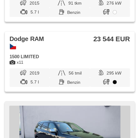
2015
91 tkm
276 kW
5.7 l
Benzin
23 544 EUR
Dodge RAM
1500 LIMITED
x11
2019
56 tmil
295 kW
5.7 l
Benzin