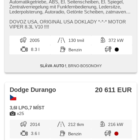
Automatikgetriebe, ABS, El. Seitenscheiben, El. Spiegel,
Zentralverriegelung mit Funkfernbedienung, Ledersitze,
Lederpolsterung, Autoradio, Getönte Scheiben, zatmavená
zadní skla
DOVOZ USA,​ ORIGINÁL USA DOKLADY ​*​-​*​-​* MOTOR
VIPER 8.3L V10 !!!!
2005
130 tmil
372 kW
8.3 l
Benzin
SLÁVA AUTO !
, BRNO-BOSONOHY
20 611 EUR
Dodge Durango
3,6I LPG,7 MÍST
x25
2014
212 tkm
216 kW
3.6 l
Benzin