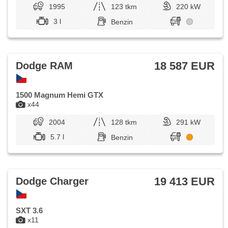
1995
123 tkm
220 kW
3 l
Benzin
18 587 EUR
Dodge RAM
1500 Magnum Hemi GTX
x44
2004
128 tkm
291 kW
5.7 l
Benzin
19 413 EUR
Dodge Charger
SXT 3.6
x11