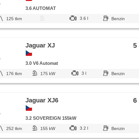
e
3.6 AUTOMAT
3.6 l
125 tkm
Benzin
5
Jaguar XJ
e
3.0 V6 Automat
3 l
176 tkm
175 kW
Benzin
6
Jaguar XJ6
e
3.2 SOVEREIGN 155kW
3.2 l
252 tkm
155 kW
Benzin