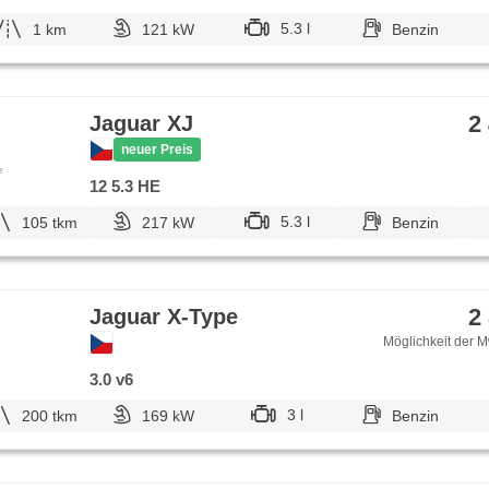
5.3 l
1 km
121 kW
Benzin
2
Jaguar XJ
neuer Preis
e
12 5.3 HE
5.3 l
105 tkm
217 kW
Benzin
2
Jaguar X-Type
Möglichkeit der M
3.0 v6
3 l
200 tkm
169 kW
Benzin