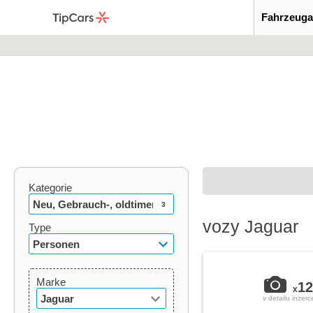
Fahrzeuga
Kategorie
Neu, Gebrauch-, oldtimer
3
vozy Jaguar
Type
Personen
Marke
12
x
Jaguar
v detailu inzerc