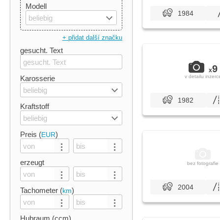
Modell
1984
beliebig
+ přidat další značku
gesucht. Text
9
x
v detailu inzerc
Karosserie
beliebig
1982
Kraftstoff
beliebig
Preis (
)
EUR
erzeugt
bez fotografie
2004
Tachometer (
)
km
Hubraum (ccm)