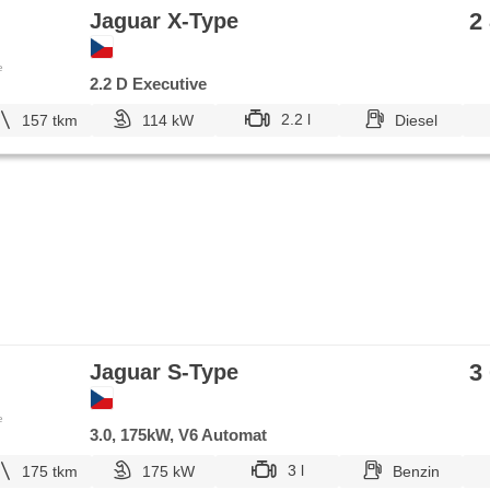
2
Jaguar X-Type
e
2.2 D Executive
2.2 l
157 tkm
114 kW
Diesel
3
Jaguar S-Type
e
3.0, 175kW, V6 Automat
3 l
175 tkm
175 kW
Benzin