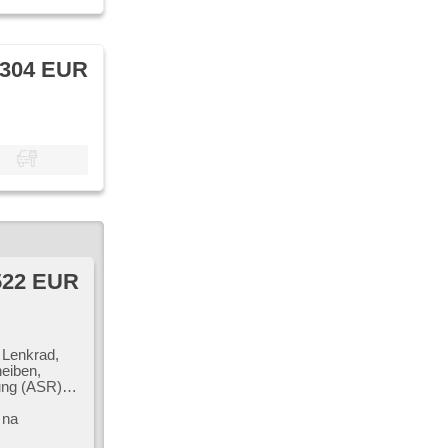
 304 EUR
522 EUR
e Lenkrad,
heiben,
ung (ASR),
nwerfer,
 na