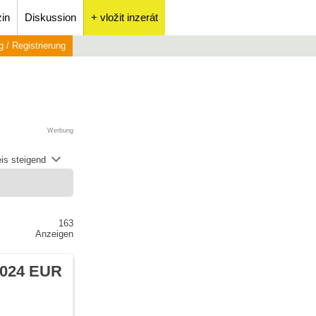
in
Diskussion
+ vložit inzerát
 / Registrierung
Werbung
is steigend
163
Anzeigen
 024 EUR