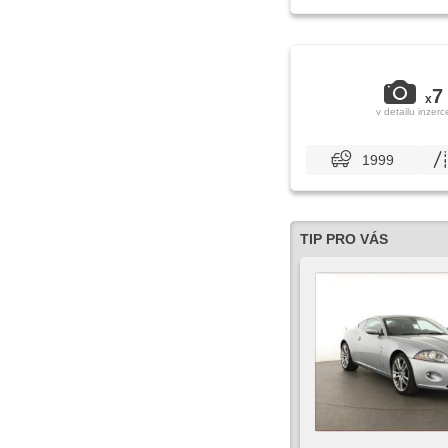
7
x
v detailu inzerc
1999
TIP PRO VÁS