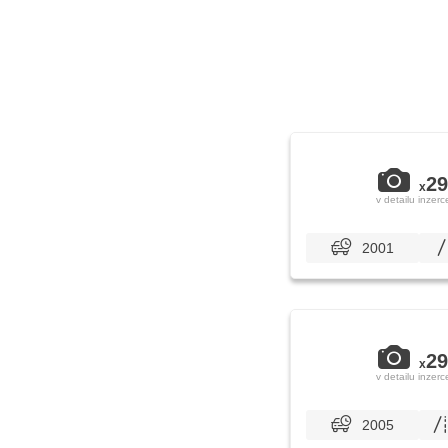
29
x
v detailu inzerc
2001
29
x
v detailu inzerc
2005