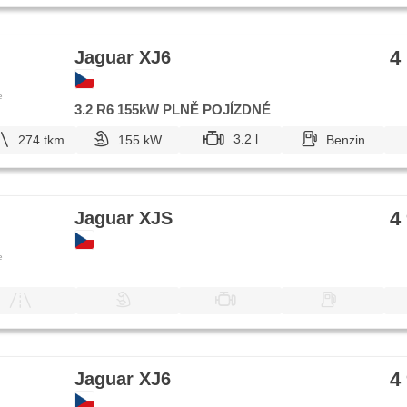
4
Jaguar XJ6
e
3.2 R6 155kW PLNĚ POJÍZDNÉ
3.2 l
274 tkm
155 kW
Benzin
4
Jaguar XJS
e
4
Jaguar XJ6