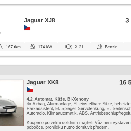
3
Jaguar XJ8
e
3.2 l
167 tkm
174 kW
Benzin
16 
Jaguar XK8
4.2, Automat, Kůže, Bi-Xenony
4x Airbag, Alarmanlage, El. einstellbare Sitze, beheizt
Parkassistent, El. Spiegel, Servolenkung, El. Seitensc
Autoradio, Klimaautomatik, ABS, Antriebsschlupfregel
Zentralverriegelung, Bordcomputer, El. Klappspiegel,
Elektronisches Stabilitätsprogramm (ESP), Nebelschei
Koupeno po velmi solidním majiteli. Vůz není vystaven
beheizte Sitze, Ledersitze, Scheibenwischersensor,
pobočce,​ prohlídku nutno domluvit předem.