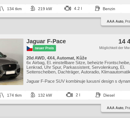
Automatikgetriebe
4.2 l
134 tkm
219 kW
Benzin
AAA Auto
, Pr
14 
Jaguar F-Pace
Möglichkeit der Mw
neuer Preis
20d AWD, 4X4, Automat, Kůže
6x Airbag, El. einstellbare Sitze, beheizte Frontscheibe
Lenkrad, Uhr Spur, Parkassistent, Servolenkung, El.
Seitenscheiben, Dachträger, Autoradio, Klimaautomati
Antriebsschlupfregelung (ASR), Zentralverriegelung,
Bordcomputer, El. Klappspiegel, Elektronisches
Jaguar F​-Pace SUV kombinuje luxusní design s dyn
Stabilitätsprogramm (ESP), Nebelscheinwerfer, beheizt
výkonem. Nabízí bohatou výbavu,​ vysokou úroveň ko
Ledersitze, Scheibenwischersensor, starten per Taste,
moderní bezpečno...
Anhängerkupplung, Reifendrucksensor, USB, Automati
2 l
174 tkm
132 kW
Diesel
Antrieb 4x4
AAA Auto
, Pr