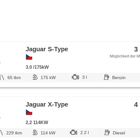
3
Jaguar S-Type
Möglichkeit der M
e
3.0 /175kW
3 l
65 tkm
175 kW
Benzin
4
Jaguar X-Type
e
2,2 114KW
2.2 l
229 tkm
114 kW
Diesel