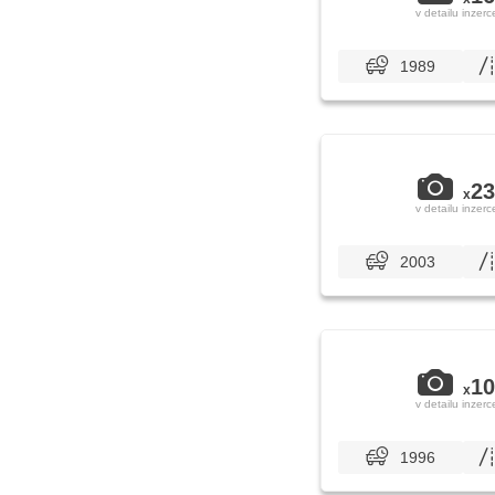
v detailu inzerc
1989
23
x
v detailu inzerc
2003
10
x
v detailu inzerc
1996