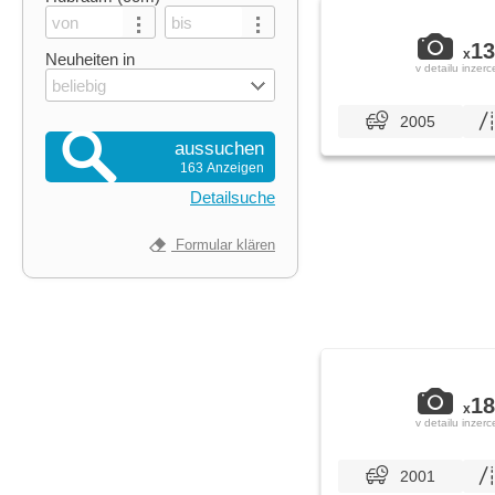
13
x
Neuheiten in
v detailu inzerc
beliebig
2005
aussuchen
163 Anzeigen
Detailsuche
Formular klären
18
x
v detailu inzerc
2001