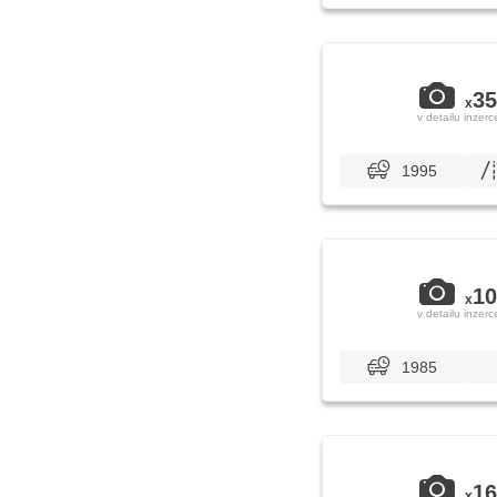
35
x
v detailu inzerc
1995
10
x
v detailu inzerc
1985
16
x