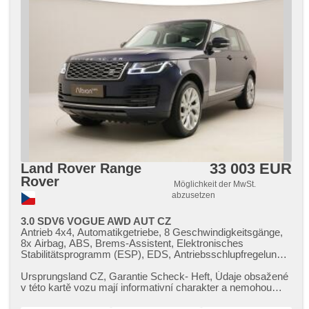
33 003 EUR
Land Rover Range
Rover
Möglichkeit der MwSt.
abzusetzen
3.0 SDV6 VOGUE AWD AUT CZ
Antrieb 4x4, Automatikgetriebe, 8 Geschwindigkeitsgänge,
8x Airbag, ABS, Brems-Assistent, Elektronisches
Stabilitätsprogramm (ESP), EDS, Antriebsschlupfregelung
(ASR), asistent stability přívěsu (TSA),
Geschwindigkeitsregelung von der Hang, asistent rozjezdu
Ursprungsland CZ,​ Garantie Scheck​- Heft,​ Údaje obsažené
do kopce (HSA), ukazatel rychlostního limitu (SLIF), Uhr
v této kartě vozu mají informativní charakter a nemohou
Spur, Blind Spot Anzeige, Überwachung der Ermüdung des
zachytit veškeré d...