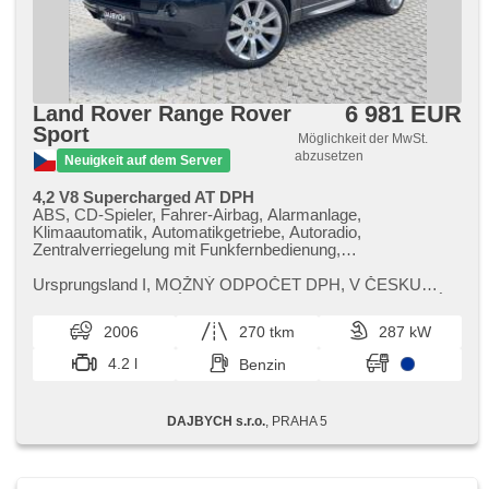
6 981 EUR
Land Rover Range Rover
Sport
Möglichkeit der MwSt.
abzusetzen
Neuigkeit auf dem Server
4,2 V8 Supercharged AT DPH
ABS, CD-Spieler, Fahrer-Airbag, Alarmanlage,
Klimaautomatik, Automatikgetriebe, Autoradio,
Zentralverriegelung mit Funkfernbedienung,
Zentralverriegelung, digitální přístrojový štít, dotykové
ovládání palubního počítače, 2-Zonen Klimaanlage, El.
Ursprungsland I,​ MOŽNÝ ODPOČET DPH,​ V ČESKU
Seitenscheiben, El. einstellbare Sitze, El. Klappspiegel, El.
VEDENÁ SERVISNÍ HISTORIE. Jsme AUTORIZOVANÝ
Anlasser, El. Spiegel, elektronická ruční brzda, hlasové
PRODEJCE vozů LAND ROVER,​ JAGUAR a MAZDA. ...
2006
270 tkm
287 kW
ovládání palubního počítače, Wegfahrsperre, isofix,
Klimaanlage, Ledersitze, Alufelgen, Multifunktionslenkrad,
4.2 l
Benzin
Lenkrad einstellbar, Bordcomputer, parkovací senzory
přední, parkovací senzory zadní, Längssitzvorschub,
Antrieb 4x4, Positionssitze, Servolenkung,
DAJBYCH s.r.o.
, PRAHA 5
Antriebsschlupfregelung (ASR), Federung Luft,
Geschwindigkeitsregelung von der Hang, Fahrgestell
Steifheitsregelung, Fahrgestell Niveauregulierung,
Navigation, Lichtsensor, Elektronisches Stabilitätsprogramm