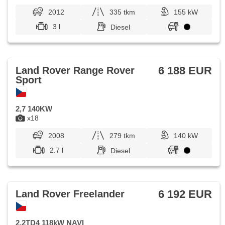
2012
335 tkm
155 kW
3 l
Diesel
6 188 EUR
Land Rover Range Rover
Sport
2,7 140KW
x18
2008
279 tkm
140 kW
2.7 l
Diesel
6 192 EUR
Land Rover Freelander
2,2TD4 118kW NAVI