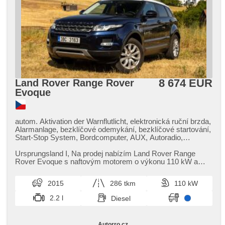
8 674 EUR
Land Rover Range Rover
Evoque
autom. Aktivation der Warnflutlicht, elektronická ruční brzda,
Alarmanlage, bezklíčové odemykání, bezklíčové startování,
Start-Stop System, Bordcomputer, AUX, Autoradio,
Multifunktionslenkrad, Lenkrad einstellbar, isofix, El.
einstellbare Sitze, Heckscheibenwischer, täglich Leuchten,
Ursprungsland I,​ Na prodej nabízím Land Rover Range
Heck LED Leuchte, Alufelgen, El. Spiegel, beheizte Spiegel,
Rover Evoque s naftovým motorem o výkonu 110 kW a
El. Vorderscheiben, Getönte Scheiben, Zentralverriegelung,
pohonem všech čtyř kol. Vůz ...
2-Zonen Klimaanlage, Beifahrerairbagdeaktivierung, CD-
2015
286 tkm
110 kW
Spieler, Zentralverriegelung mit Funkfernbedienung, Teilbare
Rücksitzbank, Tempomat, parkovací senzory zadní,
2.2 l
Diesel
Außenthermometer, Servolenkung, Elektronisches
Stabilitätsprogramm (ESP), Antriebsschlupfregelung (ASR),
EDS, asistent stability přívěsu (TSA), automatisch im Berg
Autorro.cz
,