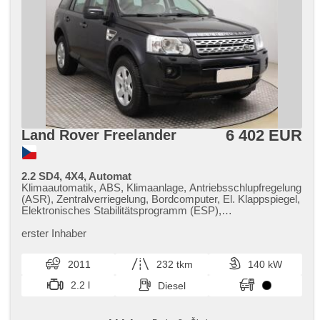
6 402 EUR
Land Rover Freelander
2.2 SD4, 4X4, Automat
Klimaautomatik, ABS, Klimaanlage, Antriebsschlupfregelung
(ASR), Zentralverriegelung, Bordcomputer, El. Klappspiegel,
Elektronisches Stabilitätsprogramm (ESP),
Nebelscheinwerfer, Scheibenwischersensor, Parkassistent,
Servolenkung, El. Seitenscheiben, Autoradio,
erster Inhaber
Automatikgetriebe, Antrieb 4x4
2011
232 tkm
140 kW
2.2 l
Diesel