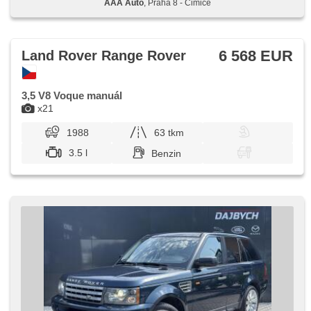
AAA Auto
, Praha 8 - Čimice
6 568 EUR
Land Rover Range Rover
3,5 V8 Voque manuál
x21
1988
63 tkm
3.5 l
Benzin