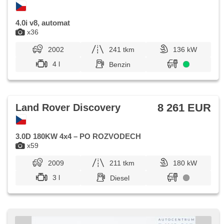
4.0i v8, automat
x36
2002
241 tkm
136 kW
4 l
Benzin
8 261 EUR
Land Rover Discovery
3.0D 180KW 4x4 – PO ROZVODECH
x59
2009
211 tkm
180 kW
3 l
Diesel