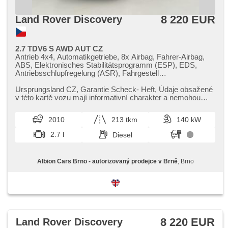
8 220 EUR
Land Rover Discovery
2.7 TDV6 S AWD AUT CZ
Antrieb 4x4, Automatikgetriebe, 8x Airbag, Fahrer-Airbag,
ABS, Elektronisches Stabilitätsprogramm (ESP), EDS,
Antriebsschlupfregelung (ASR), Fahrgestell
Niveauregulierung, Servolenkung, 2-Zonen Klimaanlage,
Klimaautomatik, Tempomat, Alufelgen, volba jízdního
Ursprungsland CZ,​ Garantie Scheck​- Heft,​ Údaje obsažené
režimu, elektronická ruční brzda, Navigation, parkovací
v této kartě vozu mají informativní charakter a nemohou
senzory zadní, bezklíčové startování,
zachytit veškeré d...
Scheibenwischersensor, Lenkrad einstellbar,
2010
213 tkm
140 kW
Multifunktionslenkrad, Beifahrerairbagdeaktivierung, hands
free, Bluetooth, El. Seitenscheiben, El. Klappspiegel, starten
2.7 l
Diesel
per Taste, Wegfahrsperre, Zentralverriegelung mit
Funkfernbedienung, isofix, beheizte Sitze, höheneinstellbare
Sitze, Vorderlichter LED, Heck LED Leuchte,
Albion Cars Brno - autorizovaný prodejce v Brně
, Brno
Nebelscheinwerfer, AUX, Autoradio, CD-Spieler, beheizte
Frontscheibe, Teilbare Rücksitzbank, Innenthermometer,
Heckscheibenwischer, Getönte Scheiben, Federung Luft,
Längssitzvorschub, Ausziehbare Kopflehnen, vyhřívaná
zadní sedadla, třetí řada sedadel
8 220 EUR
Land Rover Discovery