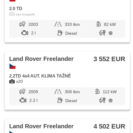
2.0 TD
bez fotografie
2003
333 tkm
82 kW
2 l
Diesel
3 552 EUR
Land Rover Freelander
2.2TD 4x4 AUT. KLIMA TAŽNÉ
x20
2009
308 tkm
112 kW
2.2 l
Diesel
4 502 EUR
Land Rover Freelander