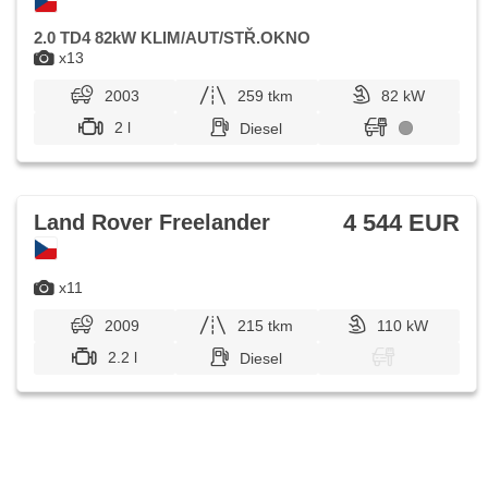
2.0 TD4 82kW KLIM/AUT/STŘ.OKNO
x13
2003
259 tkm
82 kW
2 l
Diesel
4 544 EUR
Land Rover Freelander
x11
2009
215 tkm
110 kW
2.2 l
Diesel