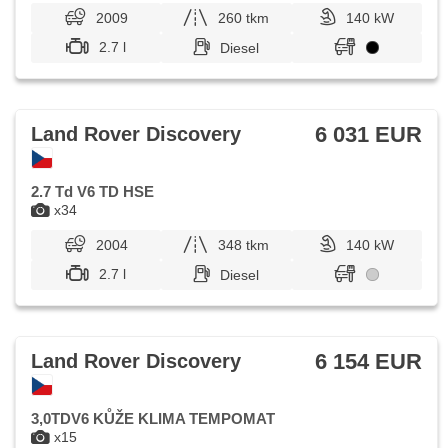
2009
260 tkm
140 kW
2.7 l
Diesel
6 031 EUR
Land Rover Discovery
2.7 Td V6 TD HSE
x34
2004
348 tkm
140 kW
2.7 l
Diesel
6 154 EUR
Land Rover Discovery
3,0TDV6 KŮŽE KLIMA TEMPOMAT
x15