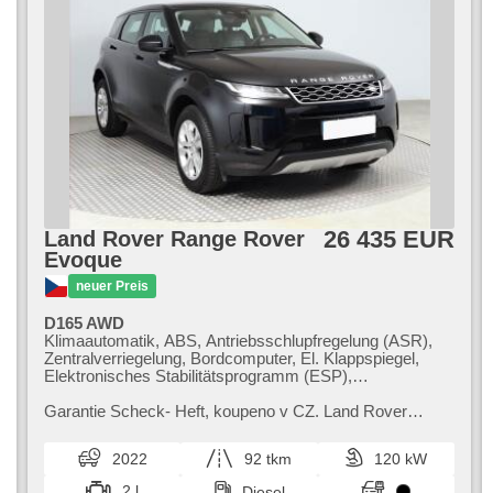
26 435 EUR
Land Rover Range Rover
Evoque
neuer Preis
D165 AWD
Klimaautomatik, ABS, Antriebsschlupfregelung (ASR),
Zentralverriegelung, Bordcomputer, El. Klappspiegel,
Elektronisches Stabilitätsprogramm (ESP),
Nebelscheinwerfer, beheizte Sitze, Ledersitze,
Scheibenwischersensor, starten per Taste,
Garantie Scheck​- Heft,​ koupeno v CZ. Land Rover
Anhängerkupplung, Reifendrucksensor, USB, 10x
Range Rover Evoque SUV kombinuje moderní design s
Airbag, El. einstellbare Sitze, beheizte Frontscheibe,
vysokou úrovní komfortu a bezpeč...
2022
92 tkm
120 kW
beheizte Lenkrad, Uhr Spur, El. Spiegel, Servolenkung,
El. Seitenscheiben, Autoradio, Automatikgetriebe, Antrieb
2 l
Diesel