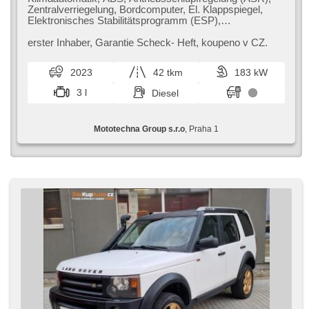
Zentralverriegelung, Bordcomputer, El. Klappspiegel,
Elektronisches Stabilitätsprogramm (ESP),
Nebelscheinwerfer, Fahrgestell Niveauregulierung,
beheizte Sitze, Ledersitze, Scheibenwischersensor,
erster Inhaber,​ Garantie Scheck​- Heft,​ koupeno v CZ.
starten per Taste, Anhängerkupplung,
Reifendrucksensor, USB, 6x Airbag, El. einstellbare
2023
42 tkm
183 kW
Sitze, Uhr Spur, Servolenkung, El. Seitenscheiben,
Dachträger, Autoradio, Automatikgetriebe, Antrieb 4x4
3 l
Diesel
Mototechna Group s.r.o
, Praha 1