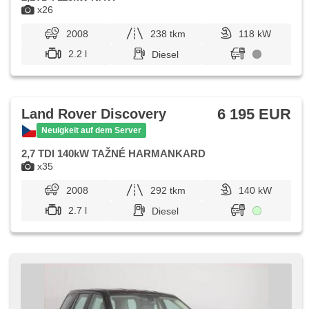
x26
2008
238 tkm
118 kW
2.2 l
Diesel
6 195 EUR
Land Rover Discovery
Neuigkeit auf dem Server
2,7 TDI 140kW TAŽNÉ HARMANKARD
x35
2008
292 tkm
140 kW
2.7 l
Diesel