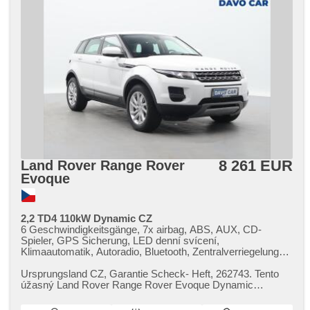
8 261 EUR
Land Rover Range Rover
Evoque
2,2 TD4 110kW Dynamic CZ
6 Geschwindigkeitsgänge, 7x airbag, ABS, AUX, CD-
Spieler, GPS Sicherung, LED denní svícení,
Klimaautomatik, Autoradio, Bluetooth, Zentralverriegelung
mit Funkfernbedienung, Zentralverriegelung,
Beifahrerairbagdeaktivierung, 2-Zonen Klimaanlage, Teilbare
Ursprungsland CZ,​ Garantie Scheck​- Heft,​ 262743. Tento
Rücksitzbank, El. Seitenscheiben, El. Spiegel, hands free,
úžasný Land Rover Range Rover Evoque Dynamic
Wegfahrsperre, isofix, Handgetriebe, Multifunktionslenkrad,
představuje výjimečné spojení ...
Lenkrad einstellbar, Scheinwerferwaschanlagen,