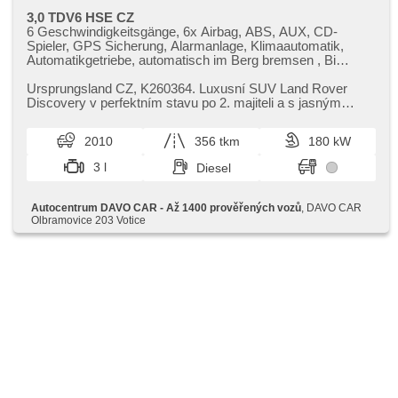
3,0 TDV6 HSE CZ
6 Geschwindigkeitsgänge, 6x Airbag, ABS, AUX, CD-
Spieler, GPS Sicherung, Alarmanlage, Klimaautomatik,
Automatikgetriebe, automatisch im Berg bremsen , Bi
Xenon-Scheinwerfer, Zentralverriegelung mit
Funkfernbedienung, Zentralverriegelung,
Ursprungsland CZ,​ K260364. Luxusní SUV Land Rover
Beifahrerairbagdeaktivierung, täglich Leuchten, dotykové
Discovery v perfektním stavu po 2. majiteli a s jasným
ovládání palubního počítače, 2-Zonen Klimaanlage, Teilbare
původem v CZ. Tento prémi...
Rücksitzbank, El. Seitenscheiben, El. einstellbare Sitze, El.
2010
356 tkm
180 kW
Klappspiegel, El. Spiegel, Wegfahrsperre, isofix, Ledersitze,
Lederpolsterung, Alufelgen, Nebelscheinwerfer,
3 l
Diesel
Multifunktionslenkrad, Lenkrad einstellbar, Standheizung,
Scheinwerferwaschanlagen, Bordcomputer, paměť
nastavení sedadla řidiče, Parkassistent, Fahrkamera,
Autocentrum DAVO CAR - Až 1400 prověřených vozů
, DAVO CAR
parkovací senzory přední, parkovací senzory zadní, erfüllt
Olbramovice 203 Votice
'EURO V', Antrieb 4x4, Positionssitze, Servolenkung,
Antriebsschlupfregelung (ASR), Federung Luft,
Geschwindigkeitsregelung von der Hang, Fahrgestell
Niveauregulierung, samostmívací zrcátka, Navigation,
Scheibenwischersensor, Lichtsensor, Elektronisches
Stabilitätsprogramm (ESP), starten per Taste,
Anhängerkupplung, Tempomat, Getönte Scheiben,
Außenthermometer, beheizte Sitze, vyhřívaná zadní
sedadla, beheizte Spiegel, beheizte Frontscheibe,
höheneinstellbare Sitze, Xenonscheinwerfer,
Heckscheibenwischer, Heck LED Leuchte, zatmavená
zadní skla