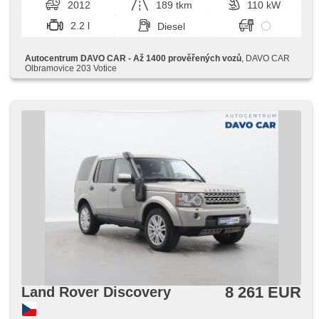
2012
189 tkm
110 kW
Bordcomputer, parkovací senzory zadní, erfüllt 'EURO V',
Positionssitze, Servolenkung, Ledersitze,
2.2 l
Diesel
Antriebsschlupfregelung (ASR), Elektronisches
Stabilitätsprogramm (ESP), Start-Stop System, starten per
Taste, Tempomat, Getönte Scheiben, Außenthermometer,
Autocentrum DAVO CAR - Až 1400 prověřených vozů
, DAVO CAR
beheizte Spiegel, höheneinstellbare Fahrersitz, Heck LED
Olbramovice 203 Votice
Leuchte, zatmavená zadní skla
8 261 EUR
Land Rover Discovery