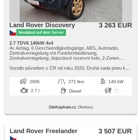
3 263 EUR
Land Rover Discovery
Neuigkeit auf dem Server
2.7 TDV6 140kW 4x4
4x Airbag, 6 Geschwindigkeitsgänge, ABS, Autoradio,
Zentralverriegelung mit Funkfernbedienung,
Zentralverriegelung, dojezdové rezervní kolo, 2-Zonen
Klimaanlage, El. Seitenscheiben, El. Klappspiegel,
elektronická ruční brzda, hands free, Wegfahrsperre, isofix,
Vozidlo původem v ČR od roku 2020,​ Druhá sada pneu k
Handgetriebe, Nebelscheinwerfer, Multifunktionslenkrad,
vozu zdarma,​ 2x originál klíče,​ Modré vozidlo v bílé folii,​
Lenkrad einstellbar, Scheinwerferwaschanlagen,
Vhodné do terénu
2005
272 tkm
140 kW
Bordcomputer, parkovací senzory zadní, plnohodnotné
rezervní kolo, Antrieb 4x4, Servolenkung,
2.7 l
Diesel
Antriebsschlupfregelung (ASR), Geschwindigkeitsregelung
von der Hang, Fahrgestell Niveauregulierung,
Scheibenwischersensor, Elektronisches
ZdeKupAuto.cz
, Olomouc
Stabilitätsprogramm (ESP), šnorchl, Anhängerkupplung,
Tempomat, třetí řada sedadel, Differentialsperre, uzávěrka
mezináprav. diferenciálu, Außenthermometer, beheizte
Spiegel, höheneinstellbare Sitze, Heckscheibenwischer
3 507 EUR
Land Rover Freelander