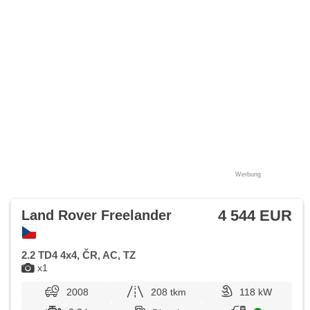
Werbung
4 544 EUR
Land Rover Freelander
2.2 TD4 4x4, ČR, AC, TZ
x1
2008
208 tkm
118 kW