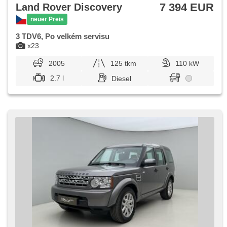
(ESP), Tempomat, Getönte Scheiben, Außenthermometer,
7 394 EUR
Land Rover Discovery
Ausziehbare Kopflehnen, höheneinstellbare Sitze, zadní
loketní opěrka, Heckscheibenwischer, zatmavená zadní
neuer Preis
skla
3 TDV6, Po velkém servisu
x23
2005
125 tkm
110 kW
2.7 l
Diesel