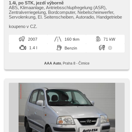
1.4i, po STK, jezdí výborně
ABS, Klimaanlage, Antriebsschlupfregelung (ASR),
Zentralverriegelung, Bordcomputer, Nebelscheinwerfer,
Servolenkung, El. Seitenscheiben, Autoradio, Handgetriebe
koupeno v CZ.
2007
160 tkm
71 kW
1.4 l
Benzin
AAA Auto
, Praha 8 - Čimice