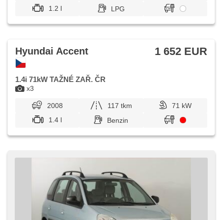
1.2 l
LPG
1 652 EUR
Hyundai Accent
1.4i 71kW TAŽNÉ ZAŘ. ČR
x3
2008
117 tkm
71 kW
1.4 l
Benzin