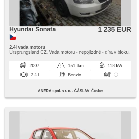
1 235 EUR
Hyundai Sonata
2.4i vada motoru
Ursprungsland CZ,​ Vada motoru ​- nepojízdné ​- díra v bloku.
2007
151 tkm
118 kW
2.4 l
Benzin
ANERA spol. s r. o. - ČÁSLAV
, Čáslav