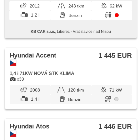
2012
243 tkm
62 kW
1.2 l
Benzin
KB CAR s.r.o.
, Liberec - Vratislavice nad Nisou
1 445 EUR
Hyundai Accent
1,4 i 71KW NOVÁ STK KLIMA
x39
2008
120 tkm
71 kW
1.4 l
Benzin
1 446 EUR
Hyundai Atos