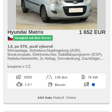
1 652 EUR
Hyundai Matrix
Neuigkeit auf dem Server
1.6, po STK, jezdí výborně
Klimaanlage, Antriebsschlupfregelung (ASR),
Bordcomputer, Elektronisches Stabilitätsprogramm (ESP),
Nebelscheinwerfer, 2x Airbag, Servolenkung, Dachträger,
Autoradio, Handgetriebe
koupeno v CZ.
2009
136 tkm
76 kW
1.6 l
Benzin
AAA Auto
, Praha 8 - Čimice