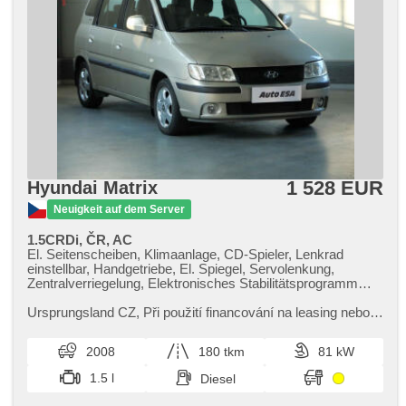
1 528 EUR
Hyundai Matrix
Neuigkeit auf dem Server
1.5CRDi, ČR, AC
El. Seitenscheiben, Klimaanlage, CD-Spieler, Lenkrad
einstellbar, Handgetriebe, El. Spiegel, Servolenkung,
Zentralverriegelung, Elektronisches Stabilitätsprogramm
(ESP), Nebelscheinwerfer, ABS, Antriebsschlupfregelung
(ASR), 2x Airbag, Wegfahrsperre
Ursprungsland CZ,​ Při použití financování na leasing nebo
úvěr sleva 7 000 Kč. Otevřeno denně (včetně víkendů a
svátků) 9.00​-22.00...
2008
180 tkm
81 kW
1.5 l
Diesel