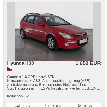
1 652 EUR
Hyundai i30
Comfort 1.6 CRDi, nová STK
Klimaautomatik, ABS, Antriebsschlupfregelung (ASR),
Zentralverriegelung, Bordcomputer, Elektronisches
Stabilitätsprogramm (ESP), Nebelscheinwerfer, USB, 10x
Airbag, Alufelgen, Schalthebelschloss, Parkassistent,
Servolenkung, El. Seitenscheiben, Dachträger, Autoradio,
koupeno v CZ.
Handgetriebe
2009
216 tkm
85 kW