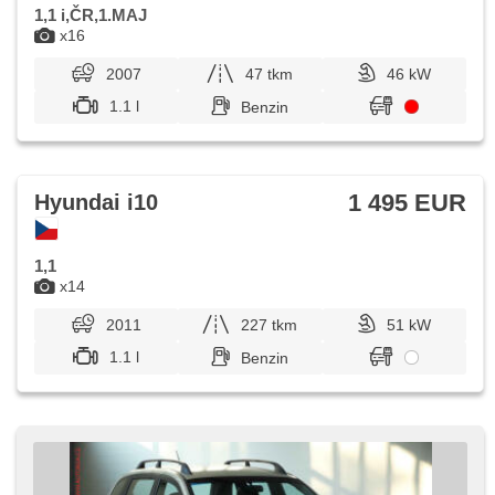
1,1 i,ČR,1.MAJ
x16
2007
47 tkm
46 kW
1.1 l
Benzin
1 495 EUR
Hyundai i10
1,1
x14
2011
227 tkm
51 kW
1.1 l
Benzin