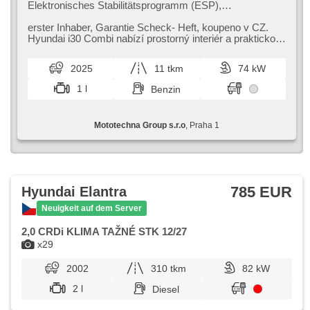
Elektronisches Stabilitätsprogramm (ESP),
Nebelscheinwerfer, beheizte Sitze,
Scheibenwischersensor, starten per Taste,
erster Inhaber,​ Garantie Scheck​- Heft,​ koupeno v CZ.
Reifendrucksensor, USB, 6x Airbag, Alarmanlage,
Hyundai i30 Combi nabízí prostorný interiér a praktickou
beheizte Lenkrad, Uhr Spur, El. Spiegel, Servolenkung,
karoserii ideální pr...
El. Seitenscheiben, Dachträger, Autoradio,
2025
11 tkm
74 kW
Automatikgetriebe
1 l
Benzin
Mototechna Group s.r.o
, Praha 1
785 EUR
Hyundai Elantra
Neuigkeit auf dem Server
2,0 CRDi KLIMA TAŽNÉ STK 12/27
x29
2002
310 tkm
82 kW
2 l
Diesel