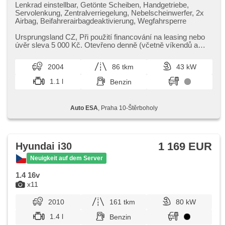
Lenkrad einstellbar, Getönte Scheiben, Handgetriebe,
Servolenkung, Zentralverriegelung, Nebelscheinwerfer, 2x
Airbag, Beifahrerairbagdeaktivierung, Wegfahrsperre
Ursprungsland CZ,​ Při použití financování na leasing nebo
úvěr sleva 5 000 Kč. Otevřeno denně (včetně víkendů a
svátků) 9.00​-22.00...
2004
86 tkm
43 kW
1.1 l
Benzin
Auto ESA
, Praha 10-Štěrboholy
1 169 EUR
Hyundai i30
Neuigkeit auf dem Server
1.4 16v
x11
2010
161 tkm
80 kW
1.4 l
Benzin