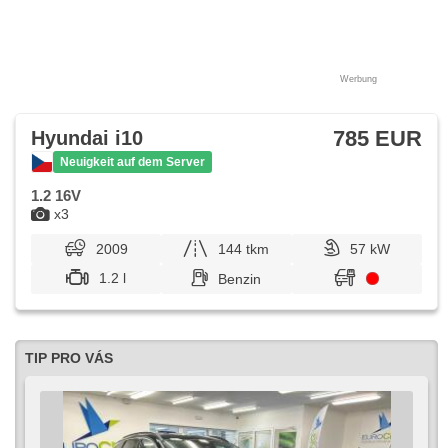
Werbung
785 EUR
Hyundai i10
Neuigkeit auf dem Server
1.2 16V
x3
2009
144 tkm
57 kW
1.2 l
Benzin
TIP PRO VÁS