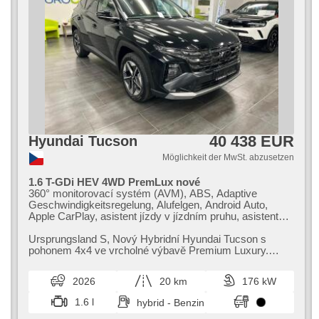
40 438 EUR
Hyundai Tucson
Möglichkeit der MwSt. abzusetzen
1.6 T-GDi HEV 4WD PremLux nové
360° monitorovací systém (AVM), ABS, Adaptive
Geschwindigkeitsregelung, Alufelgen, Android Auto,
Apple CarPlay, asistent jízdy v jízdním pruhu, asistent
jízdy v koloně, asistent změny jízdního pruhu, autom.
Aktivation der Warnflutlicht, Klimaautomatik,
Ursprungsland S,​ Nový Hybridní Hyundai Tucson s
Automatikgetriebe, Autoradio, Bluetooth,
pohonem 4x4 ve vrcholné výbavě Premium Luxury.
Zentralverriegelung mit Funkfernbedienung, Teilbare
Komfort,​ technologie a bezpečnost p...
Rücksitzbank, digitální příjem rádia (DAB), El.
2026
20 km
176 kW
Seitenscheiben, El. einstellbare Sitze, El. Deckel des
Kofferraums, El. Spiegel, hands free, head-up display,
1.6 l
hybrid - Benzin
Uhr Spur, Blind Spot Anzeige, hlídání provozu při couvání
(RCTA), Wegfahrsperre, LED adaptivní světlomety,