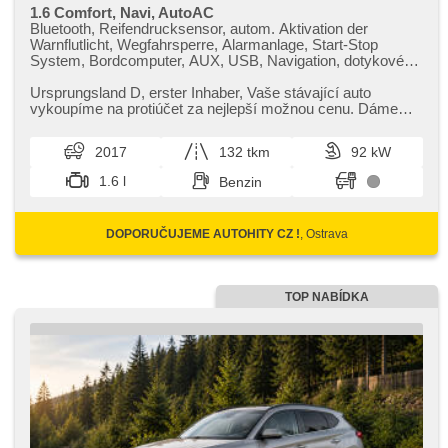
1.6 Comfort, Navi, AutoAC
Bluetooth, Reifendrucksensor, autom. Aktivation der
Warnflutlicht, Wegfahrsperre, Alarmanlage, Start-Stop
System, Bordcomputer, AUX, USB, Navigation, dotykové
ovládání palubního počítače, Multifunktionslenkrad, beheizte
Lenkrad, Lenkrad einstellbar, Klimaablage, zadní loketní
Ursprungsland D,​ erster Inhaber,​ Vaše stávající auto
opěrka, höheneinstellbare Fahrersitz, höheneinstellbare
vykoupíme na protiúčet za nejlepší možnou cenu. Dáme
Sitze, beheizte Sitze, isofix, Heckscheibenwischer, täglich
Vám víc,​ přijeďte do Ost...
Leuchten, Nebelscheinwerfer, Alufelgen, El. Spiegel,
2017
132 tkm
92 kW
beheizte Spiegel, Lichtsensor, El. Vorderscheiben, El.
Seitenscheiben, Getönte Scheiben,
1.6 l
Benzin
Beifahrerairbagdeaktivierung, Zentralverriegelung mit
Funkfernbedienung, Teilbare Rücksitzbank, Tempomat,
hands free, parkovací senzory zadní, Außenthermometer,
DOPORUČUJEME AUTOHITY CZ !
, Ostrava
Servolenkung, Elektronisches Stabilitätsprogramm (ESP),
Antriebsschlupfregelung (ASR), automatisch im Berg
bremsen , 6x Airbag, přední pohon, Handgetriebe, ABS
TOP NABÍDKA