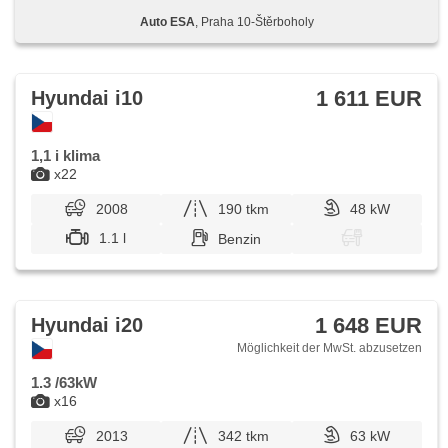
Auto ESA
, Praha 10-Štěrboholy
1 611 EUR
Hyundai i10
1,1 i klima
x22
2008
190 tkm
48 kW
1.1 l
Benzin
1 648 EUR
Hyundai i20
Möglichkeit der MwSt. abzusetzen
1.3 /63kW
x16
2013
342 tkm
63 kW