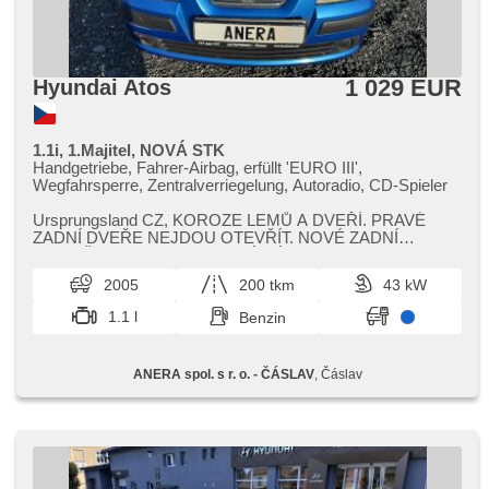
1 029 EUR
Hyundai Atos
1.1i, 1.Majitel, NOVÁ STK
Handgetriebe, Fahrer-Airbag, erfüllt 'EURO III',
Wegfahrsperre, Zentralverriegelung, Autoradio, CD-Spieler
Ursprungsland CZ,​ KOROZE LEMŮ A DVEŘÍ. PRAVÉ
ZADNÍ DVEŘE NEJDOU OTEVŘÍT. NOVÉ ZADNÍ
TLUMIČE,​ LANOVODY,​ NOVÝ VÝFUK
2005
200 tkm
43 kW
1.1 l
Benzin
ANERA spol. s r. o. - ČÁSLAV
, Čáslav