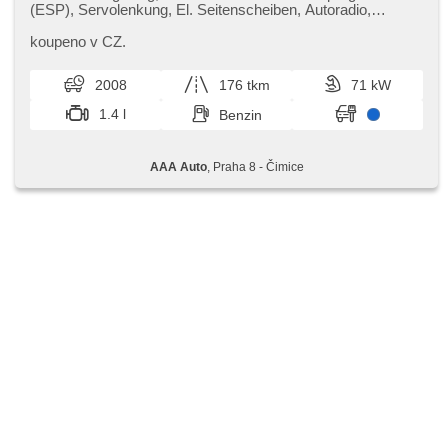
(ESP), Servolenkung, El. Seitenscheiben, Autoradio,
Handgetriebe
koupeno v CZ.
2008
176 tkm
71 kW
1.4 l
Benzin
AAA Auto
, Praha 8 - Čimice