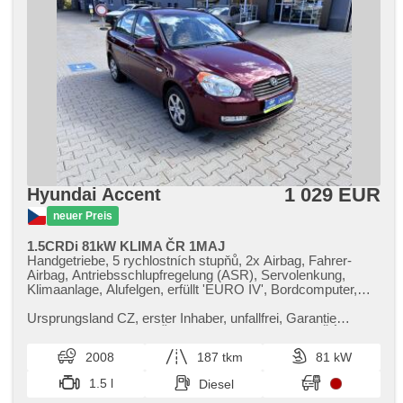
1 029 EUR
Hyundai Accent
neuer Preis
1.5CRDi 81kW KLIMA ČR 1MAJ
Handgetriebe, 5 rychlostních stupňů, 2x Airbag, Fahrer-
Airbag, Antriebsschlupfregelung (ASR), Servolenkung,
Klimaanlage, Alufelgen, erfüllt 'EURO IV', Bordcomputer,
Lenkrad einstellbar, Beifahrerairbagdeaktivierung, El.
Seitenscheiben, El. Vorderscheiben, El. Spiegel,
Ursprungsland CZ,​ erster Inhaber,​ unfallfrei,​ Garantie
Wegfahrsperre, Zentralverriegelung mit Funkfernbedienung,
Scheck​- Heft,​ KLIMA,​ ČR,​ 1MAJITEL... AUTO LAŠÁK
höheneinstellbare Fahrersitz, Nebelscheinwerfer, AUX,
RÝMAŘOV S.R.O ​- provozovna:...
2008
187 tkm
81 kW
Autoradio, CD-Spieler, Außenthermometer, Teilbare
Rücksitzbank, zadní loketní opěrka, opěrky hlavy přední,
1.5 l
Diesel
opěrky hlavy zadní