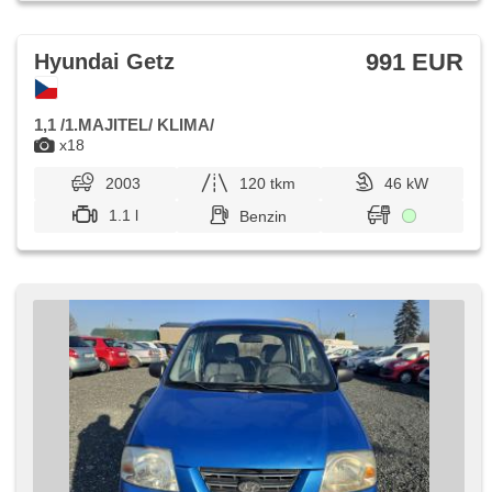
991 EUR
Hyundai Getz
1,1 /1.MAJITEL/ KLIMA/
x18
2003
120 tkm
46 kW
1.1 l
Benzin