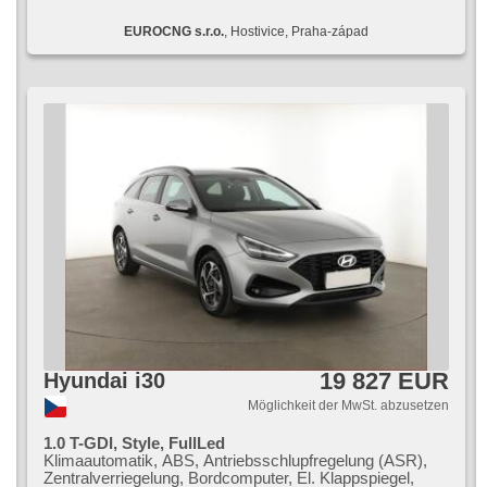
Multifunktionslenkrad, parkovací senzory přední,
EUROCNG s.r.o.
, Hostivice, Praha-západ
parkovací senzory zadní, Antrieb 4x4, Servolenkung,
Abnutzungssensor des Bremsbelages,
Scheibenwischersensor, Lichtsensor,
Reifendrucksensor, Elektronisches Stabilitätsprogramm
(ESP), USB, beheizte Sitze, beheizte Spiegel, beheizte
Lenkrad, täglich Leuchten, Scheinwerferwaschanlagen,
automatisch im Berg bremsen , automatické přepínání
dálkových světel, elektronická ruční brzda, isofix,
Schaltflutlicht, Fahrkamera, Innenthermometer,
Lederpolsterung, digitální přístrojová deska, hlasové
ovládání palubního počítače, odvětrávaná sedadla,
vyhřívaná zadní sedadla, třízónová klimatizace
19 827 EUR
Hyundai i30
Möglichkeit der MwSt. abzusetzen
1.0 T-GDI, Style, FullLed
Klimaautomatik, ABS, Antriebsschlupfregelung (ASR),
Zentralverriegelung, Bordcomputer, El. Klappspiegel,