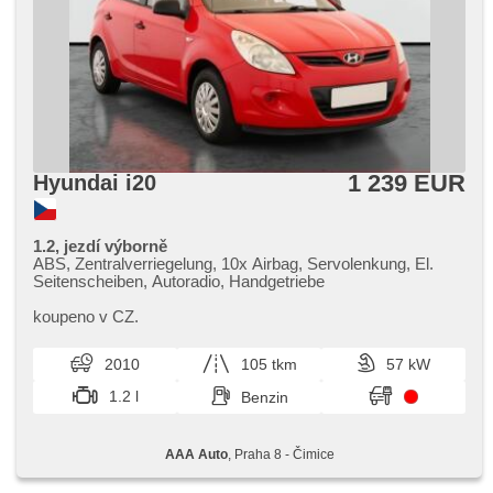
1 239 EUR
Hyundai i20
1.2, jezdí výborně
ABS, Zentralverriegelung, 10x Airbag, Servolenkung, El.
Seitenscheiben, Autoradio, Handgetriebe
koupeno v CZ.
2010
105 tkm
57 kW
1.2 l
Benzin
AAA Auto
, Praha 8 - Čimice