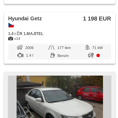
1 198 EUR
Hyundai Getz
1.4 i ČR 1.MAJITEL
x14
2006
177 tkm
71 kW
1.4 l
Benzin