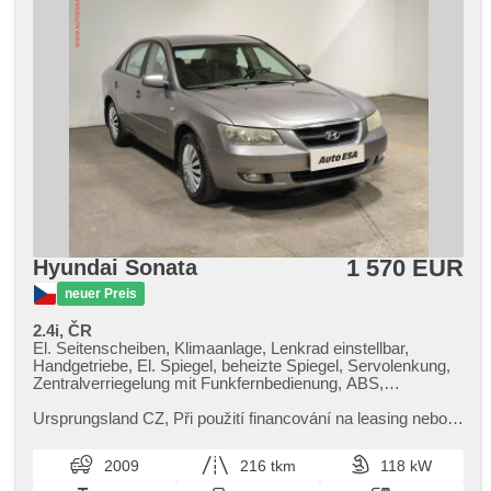
1 570 EUR
Hyundai Sonata
neuer Preis
2.4i, ČR
El. Seitenscheiben, Klimaanlage, Lenkrad einstellbar,
Handgetriebe, El. Spiegel, beheizte Spiegel, Servolenkung,
Zentralverriegelung mit Funkfernbedienung, ABS,
Antriebsschlupfregelung (ASR), Wegfahrsperre, 4x Airbag
Ursprungsland CZ,​ Při použití financování na leasing nebo
úvěr sleva 7 000 Kč. Otevřeno denně (včetně víkendů a
svátků) 9.00​-22.00...
2009
216 tkm
118 kW