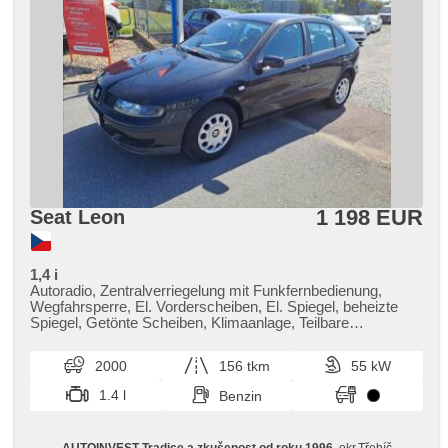
1 198 EUR
Seat Leon
1,4 i
Autoradio, Zentralverriegelung mit Funkfernbedienung,
Wegfahrsperre, El. Vorderscheiben, El. Spiegel, beheizte
Spiegel, Getönte Scheiben, Klimaanlage, Teilbare
Rücksitzbank, höheneinstellbare Fahrersitz, Lenkrad
einstellbar, Heckscheibenwischer, 4x Airbag, Bordcomputer,
2000
156 tkm
55 kW
Außenthermometer, ABS, Servolenkung, Handgetriebe, 5
rychlostních stupňů, přední pohon
1.4 l
Benzin
AUTOINVEST Tradice a zkušenost od roku 1996
, okr.Třebíč