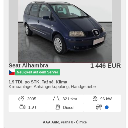
1 446 EUR
Seat Alhambra
Neuigkeit auf dem Server
1.9 TDI, po STK, Tažné, Klima
Klimaanlage, Anhängerkupplung, Handgetriebe
2005
321 tkm
96 kW
1.9 l
Diesel
AAA Auto
, Praha 8 - Čimice