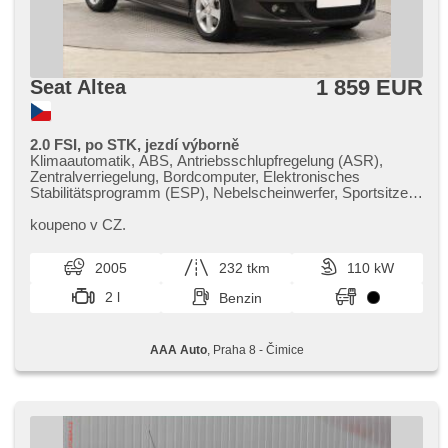
1 859 EUR
Seat Altea
2.0 FSI, po STK, jezdí výborně
Klimaautomatik, ABS, Antriebsschlupfregelung (ASR),
Zentralverriegelung, Bordcomputer, Elektronisches
Stabilitätsprogramm (ESP), Nebelscheinwerfer, Sportsitze,
Servolenkung, Dachträger, Autoradio, Handgetriebe
koupeno v CZ.
2005
232 tkm
110 kW
2 l
Benzin
AAA Auto
, Praha 8 - Čimice