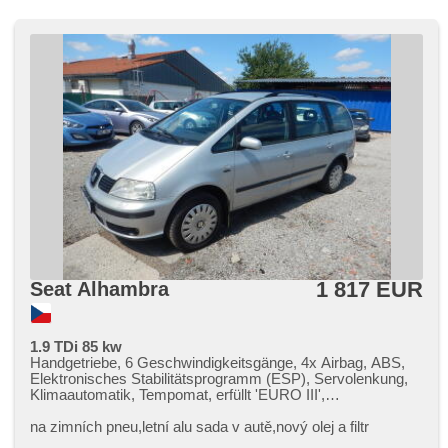
1 817 EUR
Seat Alhambra
1.9 TDi 85 kw
Handgetriebe, 6 Geschwindigkeitsgänge, 4x Airbag, ABS,
Elektronisches Stabilitätsprogramm (ESP), Servolenkung,
Klimaautomatik, Tempomat, erfüllt 'EURO III',
Bordcomputer, Lenkrad einstellbar, El. Seitenscheiben,
plnohodnotné rezervní kolo, El. Klappspiegel, El. Spiegel,
na zimních pneu,​letní alu sada v autě,​nový olej a filtr
Wegfahrsperre, Zentralverriegelung mit Funkfernbedienung,