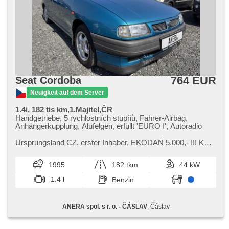
764 EUR
Seat Cordoba
Neuigkeit auf dem Server
1.4i, 182 tis km,1.Majitel,ČR
Handgetriebe, 5 rychlostních stupňů, Fahrer-Airbag,
Anhängerkupplung, Alufelgen, erfüllt 'EURO I', Autoradio
Ursprungsland CZ,​ erster Inhaber,​ EKODAŇ 5.000,​​- !!! K
vozu sada zimních kol. Rozvody měněné ve 171 tis km.
1995
182 tkm
44 kW
1.4 l
Benzin
ANERA spol. s r. o. - ČÁSLAV
, Čáslav