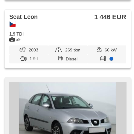
1 446 EUR
Seat Leon
1,9 TDi
x9
2003
269 tkm
66 kW
1.9 l
Diesel