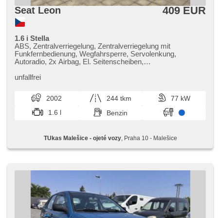
409 EUR
Seat Leon
1.6 i Stella
ABS, Zentralverriegelung, Zentralverriegelung mit
Funkfernbedienung, Wegfahrsperre, Servolenkung,
Autoradio, 2x Airbag, El. Seitenscheiben,
Heckscheibenwischer, Teilbare Rücksitzbank,
Handgetriebe, Lenkrad einstellbar, Fahrer-Airbag,
unfallfrei
höheneinstellbare Sitze, höheneinstellbare Fahrersitz
2002
244 tkm
77 kW
1.6 l
Benzin
TUkas Malešice - ojeté vozy
, Praha 10 - Malešice