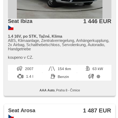
1 446 EUR
Seat Ibiza
1.4 16V, po STK, Tažné, Klima
ABS, Klimaanlage, Zentralverriegelung, Anhängerkupplung,
2x Airbag, Schalthebelschloss, Servolenkung, Autoradio,
Handgetriebe
koupeno v CZ.
2007
154 tkm
63 kW
1.4 l
Benzin
AAA Auto
, Praha 8 - Čimice
1 487 EUR
Seat Arosa