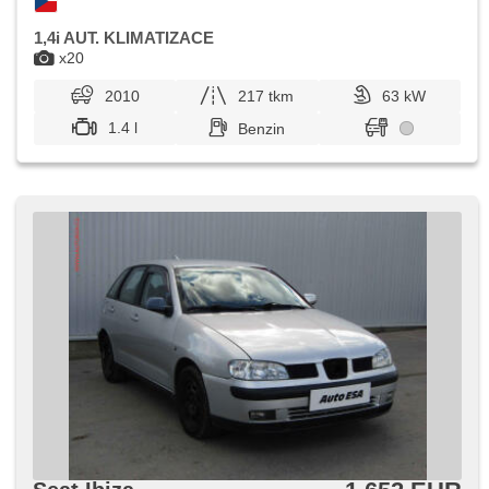
1,4i AUT. KLIMATIZACE
x20
2010
217 tkm
63 kW
1.4 l
Benzin