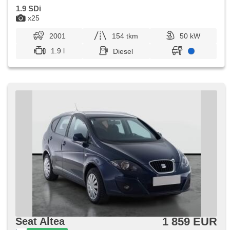
1.9 SDi
x25
2001
154 tkm
50 kW
1.9 l
Diesel
1 859 EUR
Seat Altea