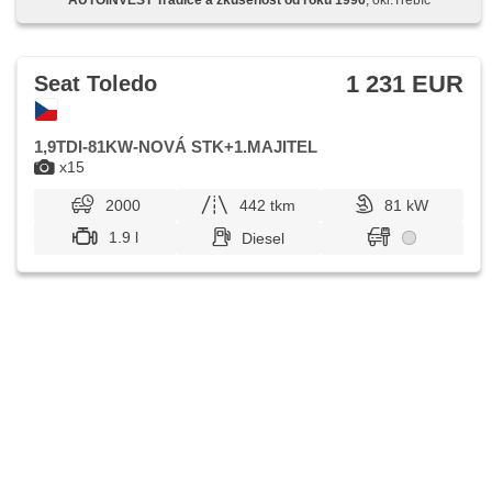
1 231 EUR
Seat Toledo
1,9TDI-81KW-NOVÁ STK+1.MAJITEL
x15
2000
442 tkm
81 kW
1.9 l
Diesel