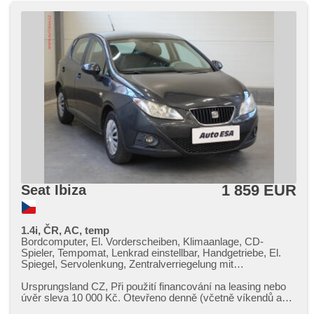
1 859 EUR
Seat Ibiza
1.4i, ČR, AC, temp
Bordcomputer, El. Vorderscheiben, Klimaanlage, CD-
Spieler, Tempomat, Lenkrad einstellbar, Handgetriebe, El.
Spiegel, Servolenkung, Zentralverriegelung mit
Funkfernbedienung, Elektronisches Stabilitätsprogramm
(ESP), Nebelscheinwerfer, ABS, Antriebsschlupfregelung
Ursprungsland CZ,​ Při použití financování na leasing nebo
(ASR), 2x Airbag, Beifahrerairbagdeaktivierung,
úvěr sleva 10 000 Kč. Otevřeno denně (včetně víkendů a
Wegfahrsperre
svátků) 9.00​-22.0...