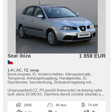
1 859 EUR
Seat Ibiza
1.4 i, AC, TZ, temp
Bordcomputer, El. Vorderscheiben, Klimaautomatik,
Tempomat, Anhängerkupplung, Handgetriebe, El.
Dachfenster, Servolenkung, Zentralverriegelung mit
Funkfernbedienung, Elektronisches Stabilitätsprogramm
(ESP), Nebelscheinwerfer, ABS,
Ursprungsland CZ,​ Při použití financování na leasing nebo
Beifahrerairbagdeaktivierung, Wegfahrsperre, 4x Airbag
úvěr sleva 10 000 Kč. Otevřeno denně (včetně víkendů a
svátků) 9.00​-22.0...
2006
96 tkm
74 kW