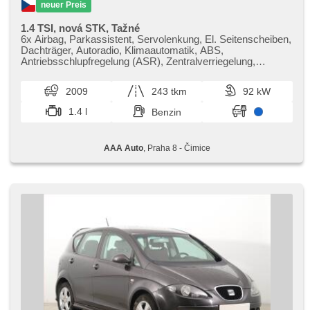
neuer Preis
1.4 TSI, nová STK, Tažné
6x Airbag, Parkassistent, Servolenkung, El. Seitenscheiben,
Dachträger, Autoradio, Klimaautomatik, ABS,
Antriebsschlupfregelung (ASR), Zentralverriegelung,
Bordcomputer, Elektronisches Stabilitätsprogramm (ESP),
Nebelscheinwerfer, Scheibenwischersensor,
2009
243 tkm
92 kW
Anhängerkupplung, Reifendrucksensor, Handgetriebe
1.4 l
Benzin
AAA Auto
, Praha 8 - Čimice