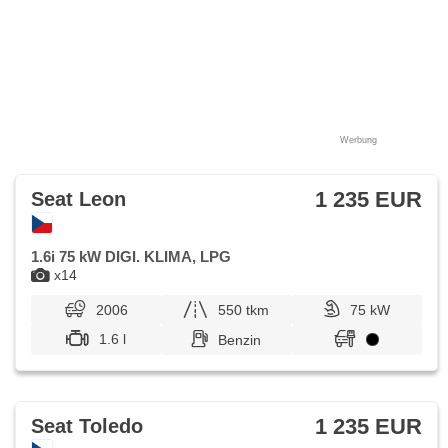
Werbung
1 235 EUR
Seat Leon
1.6i 75 kW DIGI. KLIMA, LPG
x14
2006
550 tkm
75 kW
1.6 l
Benzin
1 235 EUR
Seat Toledo