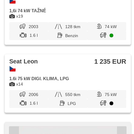
1,6i 74 kW TAŽNÉ
x19
2003
128 tkm
74 kW
1.6 l
Benzin
1 235 EUR
Seat Leon
1.6i 75 kW DIGI. KLIMA, LPG
x14
2006
550 tkm
75 kW
1.6 l
LPG