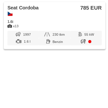
785 EUR
Seat Cordoba
1.6i
x13
1997
230 tkm
55 kW
1.6 l
Benzin