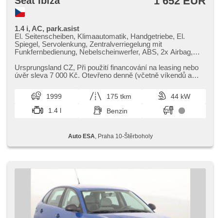
1 652 EUR
Seat Ibiza
1.4 i, AC, park.asist
El. Seitenscheiben, Klimaautomatik, Handgetriebe, El.
Spiegel, Servolenkung, Zentralverriegelung mit
Funkfernbedienung, Nebelscheinwerfer, ABS, 2x Airbag,
parkovací senzory zadní, Wegfahrsperre
Ursprungsland CZ,​ Při použití financování na leasing nebo
úvěr sleva 7 000 Kč. Otevřeno denně (včetně víkendů a
svátků) 9.00​-22.00...
1999
175 tkm
44 kW
1.4 l
Benzin
Auto ESA
, Praha 10-Štěrboholy