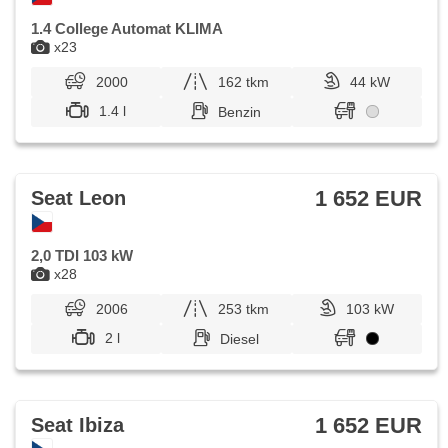
1.4 College Automat KLIMA
x23
2000
162 tkm
44 kW
1.4 l
Benzin
1 652 EUR
Seat Leon
2,0 TDI 103 kW
x28
2006
253 tkm
103 kW
2 l
Diesel
1 652 EUR
Seat Ibiza