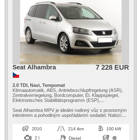
7 228 EUR
Seat Alhambra
2.0 TDI, Navi, Tempomat
Klimaautomatik, ABS, Antriebsschlupfregelung (ASR),
Zentralverriegelung, Bordcomputer, El. Klappspiegel,
Elektronisches Stabilitätsprogramm (ESP),
Nebelscheinwerfer, beheizte Sitze, Ledersitze,
Scheibenwischersensor, starten per Taste,
Seat Alhambra MPV je ideální rodinný vůz s prostorným
Anhängerkupplung, Reifendrucksensor, Panoramadach,
interiérem a pohodlným uspořádáním sedadel. Nabízí
El. Spiegel, Servolenkung, El. Seitenscheiben,
bohatou výbavu a důraz na...
Dachträger, Autoradio, Handgetriebe
2010
214 tkm
100 kW
2 l
Diesel