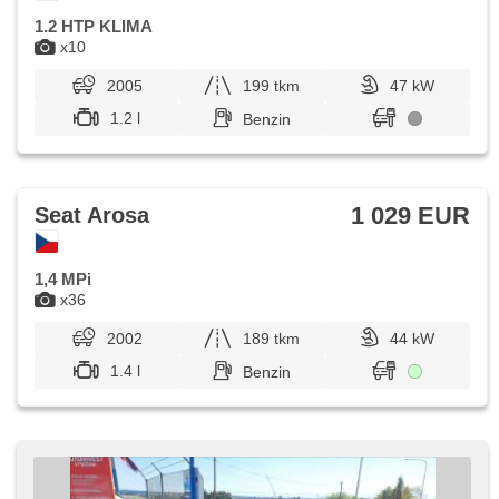
1.2 HTP KLIMA
x10
2005
199 tkm
47 kW
1.2 l
Benzin
1 029 EUR
Seat Arosa
1,4 MPi
x36
2002
189 tkm
44 kW
1.4 l
Benzin