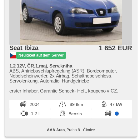
1 652 EUR
Seat Ibiza
Neuigkeit auf dem Server
1.2 12V, ČR,1.maj, Serv.kniha
ABS, Antriebsschlupfregelung (ASR), Bordcomputer,
Nebelscheinwerfer, 2x Airbag, Schalthebelschloss,
Servolenkung, Autoradio, Handgetriebe
erster Inhaber,​ Garantie Scheck​- Heft,​ koupeno v CZ.
2004
89 tkm
47 kW
1.2 l
Benzin
AAA Auto
, Praha 8 - Čimice