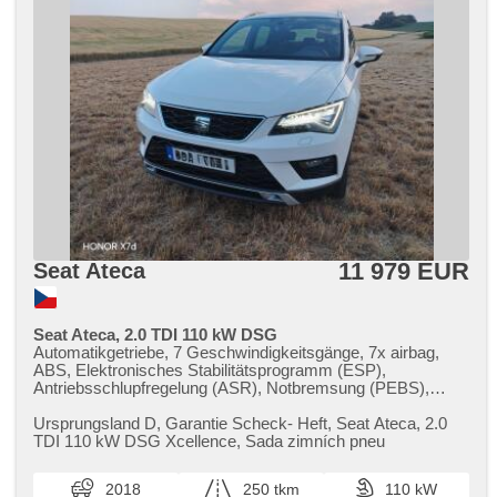
11 979 EUR
Seat Ateca
Seat Ateca, 2.0 TDI 110 kW DSG
Automatikgetriebe, 7 Geschwindigkeitsgänge, 7x airbag,
ABS, Elektronisches Stabilitätsprogramm (ESP),
Antriebsschlupfregelung (ASR), Notbremsung (PEBS),
asistent rozjezdu do kopce (HSA), automatisch im Berg
bremsen , Anhängerkupplung, 2-Zonen Klimaanlage,
Ursprungsland D,​ Garantie Scheck​- Heft,​ Seat Ateca,​ 2.0
Tempomat, LED denní svícení, Bordcomputer, hlasové
TDI 110 kW DSG Xcellence,​ Sada zimních pneu
ovládání palubního počítače, dotykové ovládání palubního
počítače, volba jízdního režimu, elektronická ruční brzda,
2018
250 tkm
110 kW
parkovací senzory přední, parkovací senzory zadní,