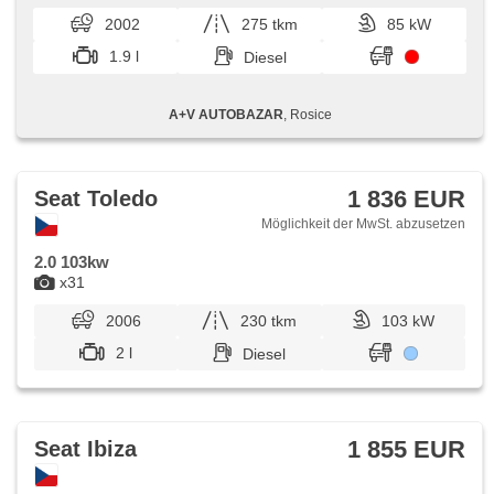
beheizte Sitze, Abnutzungssensor des Bremsbelages,
2002
275 tkm
85 kW
Nebelscheinwerfer, Autoradio, CD-Spieler, beheizte Spiegel,
Teilbare Rücksitzbank, vyjímatelná zadní sedadla,
1.9 l
Diesel
Heckscheibenwischer, přední pohon
A+V AUTOBAZAR
, Rosice
1 836 EUR
Seat Toledo
Möglichkeit der MwSt. abzusetzen
2.0 103kw
x31
2006
230 tkm
103 kW
2 l
Diesel
1 855 EUR
Seat Ibiza