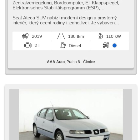
Zentralverriegelung, Bordcomputer, El. Klappspiegel,
Elektronisches Stabilitätsprogramm (ESP),
Nebelscheinwerfer, beheizte Sitze,
Scheibenwischersensor, starten per Taste,
Seat Ateca SUV nabízí moderní design a prostorný
Anhängerkupplung, Reifendrucksensor, USB,
interiér,​ který ocení rodiny i jednotlivci. Je vybaven
automatikparken, beheizte Frontscheibe, Uhr Spur,
pokročilými bezpečnostními...
Panoramadach, Servolenkung, El. Seitenscheiben,
2019
188 tkm
110 kW
Dachträger, Dachscheibe, Autoradio, Handgetriebe
2 l
Diesel
AAA Auto
, Praha 8 - Čimice