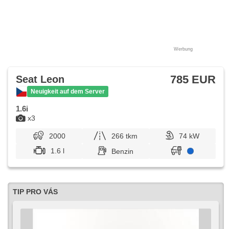
Werbung
785 EUR
Seat Leon
Neuigkeit auf dem Server
1.6i
x3
2000
266 tkm
74 kW
1.6 l
Benzin
TIP PRO VÁS