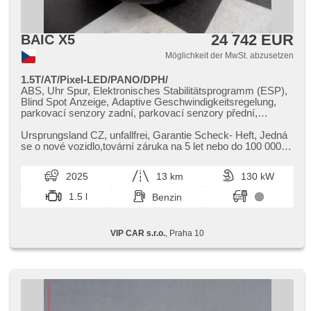
24 742 EUR
BAIC X5
Möglichkeit der MwSt. abzusetzen
1.5T/AT/Pixel-LED/PANO/DPH/
ABS, Uhr Spur, Elektronisches Stabilitätsprogramm (ESP),
Blind Spot Anzeige, Adaptive Geschwindigkeitsregelung,
parkovací senzory zadní, parkovací senzory přední,
asistent rozjezdu do kopce (HSA), Tempomat,
Zentralverriegelung mit Funkfernbedienung, bezklíčové
Ursprungsland CZ,​ unfallfrei,​ Garantie Scheck​- Heft,​ Jedná
odemykání, El. Seitenscheiben, El. Spiegel,
se o nové vozidlo,​tovární záruka na 5 let nebo do 100 000
Multifunktionslenkrad, Servolenkung, Reifendrucksensor,
km,​Interactiv...
Beifahrerairbagdeaktivierung, El. Deckel des Kofferraums,
2025
13 km
130 kW
Lederpolsterung, Scheibenwischersensor, Apple CarPlay,
Bluetooth, USB, Android Auto, digitální přístrojový štít,
1.5 l
Benzin
Bordcomputer, beheizte Sitze, isofix, odvětrávaná sedadla,
El. einstellbare Sitze, Ledersitze, täglich Leuchten,
Vorderlichter LED, Bi Xenon-Scheinwerfer,
VIP CAR s.r.o.
, Praha 10
Xenonscheinwerfer, Panoramadach, Alufelgen, Garantie,
Klimaautomatik, 2-Zonen Klimaanlage, 4x Airbag,
Antriebsschlupfregelung (ASR), 360° monitorovací systém
(AVM), asistent jízdy v jízdním pruhu, asistent změny
jízdního pruhu, automatické přepínání dálkových světel,
LED adaptivní světlomety, LED denní svícení,
Nebelscheinwerfer, ambientní osvětlení interiéru,