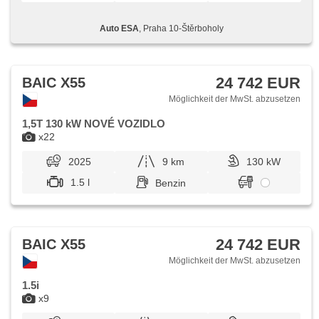
Klappspiegel, Panoramadach, Heck LED Leuchte,
Reifendrucksensor, starten per Taste, Vorderlichter LED,
Auto ESA
, Praha 10-Štěrboholy
ABS, isofix, Fahrkamera, elektronická ruční brzda, 360°
monitorovací systém (AVM), Beifahrerairbagdeaktivierung,
asistent jízdy v jízdním pruhu, Wegfahrsperre, 4x Airbag,
Lichtsensor
24 742 EUR
BAIC X55
Möglichkeit der MwSt. abzusetzen
1,5T 130 kW NOVÉ VOZIDLO
x22
2025
9 km
130 kW
1.5 l
Benzin
24 742 EUR
BAIC X55
Möglichkeit der MwSt. abzusetzen
1.5i
x9