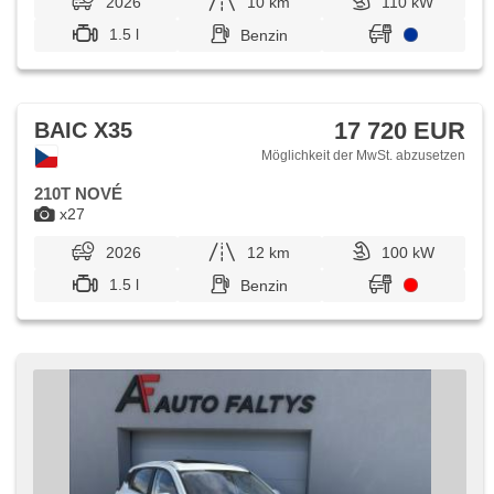
2026
10 km
110 kW
1.5 l
Benzin
17 720 EUR
BAIC X35
Möglichkeit der MwSt. abzusetzen
210T NOVÉ
x27
2026
12 km
100 kW
1.5 l
Benzin