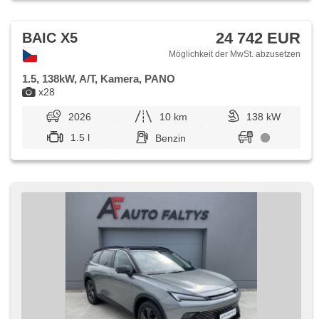
24 742 EUR
BAIC X5
Möglichkeit der MwSt. abzusetzen
1.5, 138kW, A/T, Kamera, PANO
x28
2026
10 km
138 kW
1.5 l
Benzin