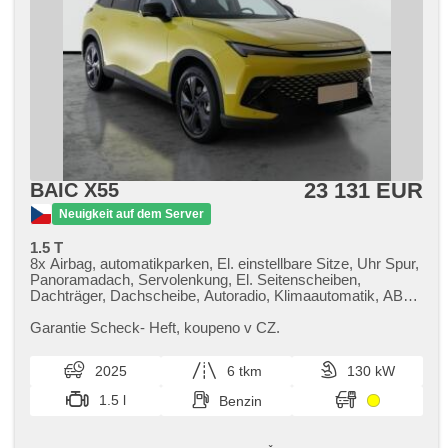
23 131 EUR
BAIC X55
Neuigkeit auf dem Server
1.5 T
8x Airbag, automatikparken, El. einstellbare Sitze, Uhr Spur,
Panoramadach, Servolenkung, El. Seitenscheiben,
Dachträger, Dachscheibe, Autoradio, Klimaautomatik, ABS,
Antriebsschlupfregelung (ASR), Zentralverriegelung,
Bordcomputer, El. Klappspiegel, Elektronisches
Garantie Scheck​- Heft,​ koupeno v CZ.
Stabilitätsprogramm (ESP), Nebelscheinwerfer, beheizte
Sitze, Ledersitze, Scheibenwischersensor, starten per
2025
6 tkm
130 kW
Taste, Reifendrucksensor, USB, Automatikgetriebe
1.5 l
Benzin