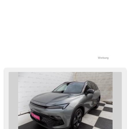
beheizte Spiegel, zadní loketní opěrka, Autoradio, digitální
příjem rádia (DAB), Telefon, Teilbare Rücksitzbank,
Positionssitze, Längssitzvorschub, Ausziehbare
Kopflehnen, höheneinstellbare Sitze, Rolldach, Dachträger,
Getönte Scheiben, Heckscheibenwischer, zatmavená zadní
skla, volba jízdního režimu, Wegfahrsperre,
Automatikgetriebe, přední pohon, 7 Geschwindigkeitsgänge
Werbung