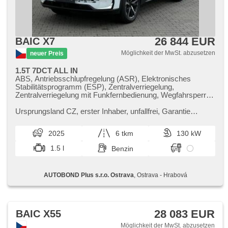
26 844 EUR
BAIC X7
Möglichkeit der MwSt. abzusetzen
neuer Preis
1.5T 7DCT ALL IN
ABS, Antriebsschlupfregelung (ASR), Elektronisches
Stabilitätsprogramm (ESP), Zentralverriegelung,
Zentralverriegelung mit Funkfernbedienung, Wegfahrsperre,
Bordcomputer, Nebelscheinwerfer,
Scheinwerferwaschanlagen, El. Spiegel, beheizte Spiegel,
Ursprungsland CZ,​ erster Inhaber,​ unfallfrei,​ Garantie
Alufelgen, Ledersitze, beheizte Sitze, Tempomat,
Scheck​- Heft,​ Vůz se nachází na adrese AUTOBOND Plus
Multifunktionslenkrad, Servolenkung, hands free,
s.r.o.,​ Krmelínská 773...
2025
6 tkm
130 kW
Scheibenwischersensor, El. einstellbare Sitze, Autoradio, 6x
Airbag, El. Seitenscheiben, Heckscheibenwischer,
1.5 l
Benzin
Außenthermometer, Teilbare Rücksitzbank,
Automatikgetriebe, bezklíčové odemykání,
Reifendrucksensor, Vorderlichter LED, Panoramadach,
AUTOBOND Plus s.r.o. Ostrava
, Ostrava - Hrabová
Fahrkamera, asistent rozjezdu do kopce (HSA), Bluetooth,
El. Deckel des Kofferraums, El. Klappspiegel, Lenkrad
einstellbar, starten per Taste, parkovací senzory zadní,
USB, Lichtsensor, Blind Spot Anzeige, Überwachung der
Ermüdung des Fahrers, bezdrátová nabíječka mobilních
28 083 EUR
BAIC X55
telefonů, LED denní svícení, zatmavená zadní skla
Möglichkeit der MwSt. abzusetzen