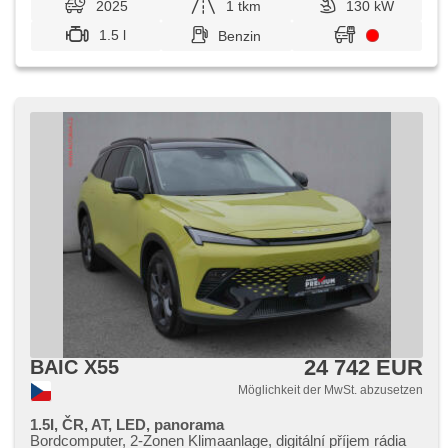
2025
1 tkm
130 kW
1.5 l
Benzin
24 742 EUR
BAIC X55
Möglichkeit der MwSt. abzusetzen
1.5I, ČR, AT, LED, panorama
Bordcomputer, 2-Zonen Klimaanlage, digitální příjem rádia