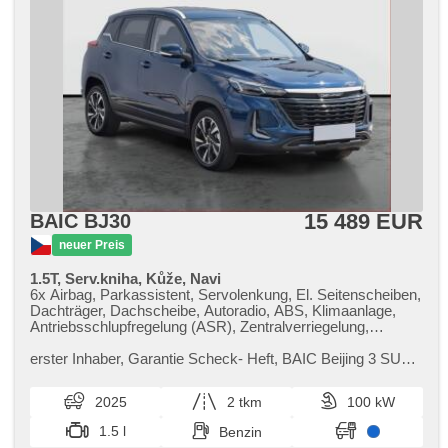
15 489 EUR
BAIC BJ30
neuer Preis
1.5T, Serv.kniha, Kůže, Navi
6x Airbag, Parkassistent, Servolenkung, El. Seitenscheiben,
Dachträger, Dachscheibe, Autoradio, ABS, Klimaanlage,
Antriebsschlupfregelung (ASR), Zentralverriegelung,
Bordcomputer, El. Klappspiegel, Elektronisches
Stabilitätsprogramm (ESP), Reifendrucksensor, USB,
erster Inhaber,​ Garantie Scheck​- Heft,​ BAIC Beijing 3 SUV
Handgetriebe
nabízí moderní design a prostorný interiér,​ který je ideální
pro rodinné...
2025
2 tkm
100 kW
1.5 l
Benzin