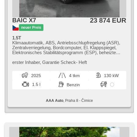
23 874 EUR
BAIC X7
neuer Preis
1.5T
Klimaautomatik, ABS, Antriebsschlupfregelung (ASR),
Zentralverriegelung, Bordcomputer, El. Klappspiegel,
Elektronisches Stabilitätsprogramm (ESP), beheizte
Sitze, Ledersitze, Scheibenwischersensor,
Reifendrucksensor, USB, 8x Airbag, automatikparken,
erster Inhaber,​ Garantie Scheck​- Heft
El. einstellbare Sitze, Uhr Spur, Frontmassagesitze,
Panoramadach, Servolenkung, El. Seitenscheiben,
2025
4 tkm
130 kW
Dachträger, Autoradio, Automatikgetriebe
1.5 l
Benzin
AAA Auto
, Praha 8 - Čimice