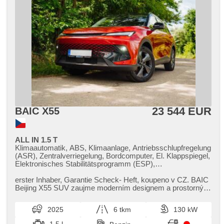
23 544 EUR
BAIC X55
ALL IN 1.5 T
Klimaautomatik, ABS, Klimaanlage, Antriebsschlupfregelung
(ASR), Zentralverriegelung, Bordcomputer, El. Klappspiegel,
Elektronisches Stabilitätsprogramm (ESP),
Nebelscheinwerfer, beheizte Sitze, Ledersitze,
Scheibenwischersensor, starten per Taste, Sportsitze,
erster Inhaber,​ Garantie Scheck​- Heft,​ koupeno v CZ. BAIC
Reifendrucksensor, USB, 6x Airbag, El. einstellbare Sitze,
Beijing X55 SUV zaujme moderním designem a prostorným
Uhr Spur, Panoramadach, Parkassistent, Servolenkung, El.
interiérem. Nabízí...
Seitenscheiben, Dachträger, Dachscheibe, Autoradio,
2025
6 tkm
130 kW
Automatikgetriebe