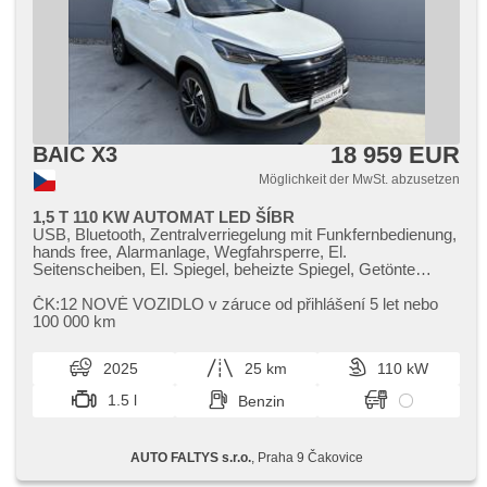
18 959 EUR
BAIC X3
Möglichkeit der MwSt. abzusetzen
1,5 T 110 KW AUTOMAT LED ŠÍBR
USB, Bluetooth, Zentralverriegelung mit Funkfernbedienung,
hands free, Alarmanlage, Wegfahrsperre, El.
Seitenscheiben, El. Spiegel, beheizte Spiegel, Getönte
Scheiben, El. Dachfenster, Dachträger, Heck LED Leuchte,
zatmavená zadní skla, Heckscheibenwischer, Klimaanlage,
ČK:12 NOVÉ VOZIDLO v záruce od přihlášení 5 let nebo
Teilbare Rücksitzbank, Vorderlichter LED, LED denní
100 000 km
svícení, höheneinstellbare Fahrersitz, Ausziehbare
Kopflehnen, Positionssitze, Lenkrad einstellbar,
2025
25 km
110 kW
Multifunktionslenkrad, 4x Airbag, Bordcomputer,
Außenthermometer, isofix, Alufelgen, Abnutzungssensor
1.5 l
Benzin
des Bremsbelages, ABS, Antriebsschlupfregelung (ASR),
Elektronisches Stabilitätsprogramm (ESP), automatisch im
Berg bremsen , Geschwindigkeitsregelung von der Hang,
AUTO FALTYS s.r.o.
, Praha 9 Čakovice
Reifendrucksensor, Servolenkung, Automatikgetriebe,
elektronická ruční brzda, Fahrkamera, parkovací senzory