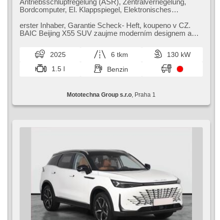
Antriebsschlupfregelung (ASR), Zentralverriegelung,
Bordcomputer, El. Klappspiegel, Elektronisches
Stabilitätsprogramm (ESP), Nebelscheinwerfer, beheizte
Sitze, Ledersitze, Scheibenwischersensor, starten per
erster Inhaber,​ Garantie Scheck​- Heft,​ koupeno v CZ.
Taste, Sportsitze, Reifendrucksensor, USB, 6x Airbag,
BAIC Beijing X55 SUV zaujme moderním designem a
El. einstellbare Sitze, Uhr Spur, Panoramadach,
prostorným interiérem. Nabízí...
Parkassistent, Servolenkung, El. Seitenscheiben,
2025
6 tkm
130 kW
Dachträger, Dachscheibe, Autoradio, Automatikgetriebe
1.5 l
Benzin
Mototechna Group s.r.o
, Praha 1