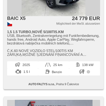
24 779 EUR
BAIC X5
Möglichkeit der MwSt. abzusetzen
1,5 1.5 TURBO,NOVÉ 5/100TIS.KM
USB, Bluetooth, Zentralverriegelung mit Funkfernbedienung,
hands free, Android Auto, Apple CarPlay, Wegfahrsperre,
bezdrátová nabíječka mobilních telefonů,
Schlossverblendung, El. Seitenscheiben, El. Spiegel, El.
Klappspiegel, El. Deckel des Kofferraums, beheizte Spiegel,
Č.K.60 NOVÉ VOZIDLO 5TEL/100TIS KM
Getönte Scheiben, El. Dachfenster, Panoramadach,
ZÁRUKA.MOŽNÉ SJEDNÁNÍ FINANCOVÁNÍ A
Nebelscheinwerfer, Heck LED Leuchte, zatmavená zadní
POJIŠTĚNÍ,​NA VAŠE VYBRANÉ VOZIDLO.
skla, Heckscheibenwischer, Klimaautomatik, Teilbare
2025
25 km
138 kW
Rücksitzbank, Vorderlichter LED, beheizte Sitze, El.
einstellbare Sitze, LED denní svícení, höheneinstellbare
1.5 l
Benzin
Sitze, Positionssitze, Ledersitze, Lenkrad einstellbar,
Multifunktionslenkrad, 6x Airbag,
Beifahrerairbagdeaktivierung, 2-Zonen Klimaanlage,
AUTO FALTYS s.r.o.
, Praha 9 Čakovice
Bordcomputer, Parkassistent, automatikparken, Blind Spot
Anzeige, Uhr Spur, zadní loketní opěrka,
Außenthermometer, isofix, Alufelgen, Abnutzungssensor
des Bremsbelages, ABS, ambientní osvětlení interiéru,
Antriebsschlupfregelung (ASR), Elektronisches
Stabilitätsprogramm (ESP), Reifendrucksensor,