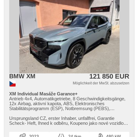
121 850 EUR
BMW XM
Möglichkeit der MwSt. abzusetzen
XM Individual Masáže Garance+
Antrieb 4x4, Automatikgetriebe, 8 Geschwindigkeitsgänge,
12x Airbag, aktivní kapota, ABS, Elektronisches
Stabilitätsprogramm (ESP), Notbremsung (PEBS),
Geschwindigkeitsregelung von der Hang, asistent rozjezdu
do kopce (HSA), ukazatel rychlostního limitu (SLIF), Uhr
Ursprungsland CZ,​ erster Inhaber,​ unfallfrei,​ Garantie
Spur, Blind Spot Anzeige, asistent jízdy v koloně, asistent
Scheck​- Heft,​ Ihned k odběru,​ Koupeno jako nové vozidlo
změny jízdního pruhu, asistent jízdy v jízdním pruhu,
od partnera BMW,​ BM...
Überwachung der Ermüdung des Fahrers, Fahrgestell
2023
24 tkm
480 kW