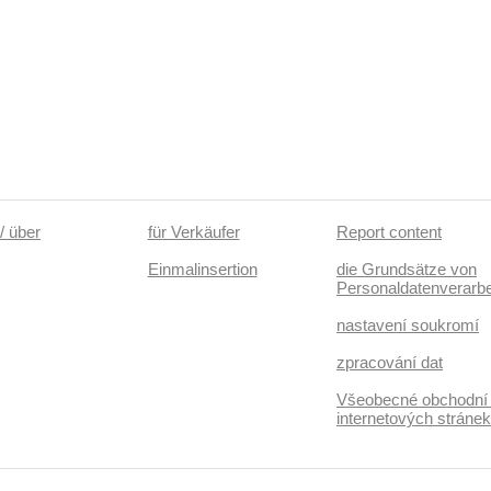
/ über
für Verkäufer
Report content
Einmalinsertion
die Grundsätze von
Personaldatenverarbe
nastavení soukromí
zpracování dat
Všeobecné obchodní
internetových stráne