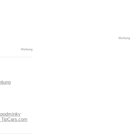
Werbung
Werbung
itung
 podmínky
k TipCars.com