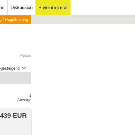
in
Diskussion
+ vložit inzerát
 / Registrierung
Werbung
abgesteigend
1
Anzeige
 439 EUR