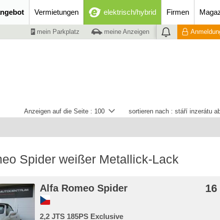
ngebot
Vermietungen
elektrisch/hybrid
Firmen
Magaz
mein Parkplatz
meine Anzeigen
Anmeldung
Anzeigen auf die Seite :
100
sortieren nach :
stáří inzerátu 
eo Spider weißer Metallick-Lack
16
Alfa Romeo Spider
2,2 JTS 185PS Exclusive