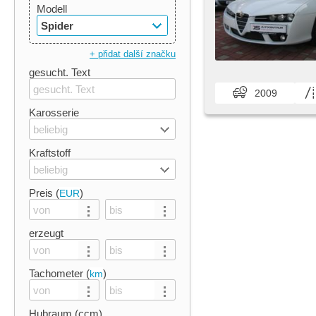
Modell
Spider
+ přidat další značku
gesucht. Text
2009
Karosserie
beliebig
Kraftstoff
beliebig
Preis (
)
EUR
erzeugt
Tachometer (
)
km
Hubraum (ccm)