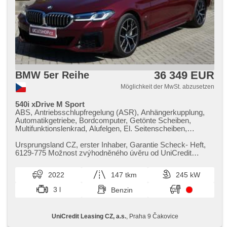
36 349 EUR
BMW 5er Reihe
Möglichkeit der MwSt. abzusetzen
540i xDrive M Sport
ABS, Antriebsschlupfregelung (ASR), Anhängerkupplung,
Automatikgetriebe, Bordcomputer, Getönte Scheiben,
Multifunktionslenkrad, Alufelgen, El. Seitenscheiben,
Heckscheibenwischer, Klimaautomatik, Längssitzvorschub,
Ausziehbare Kopflehnen, Positionssitze, Autoradio,
Ursprungsland CZ,​ erster Inhaber,​ Garantie Scheck​- Heft,​
Ledersitze, CD-Spieler, Teilbare Rücksitzbank, El. Spiegel,
6129​-775 Možnost zvýhodněného úvěru od UniCredit
beheizte Spiegel, Servolenkung, beheizte Sitze, USB,
Leasing. V případě využi...
Sportsitze, Tempomat, Außenthermometer, Wegfahrsperre,
2022
147 tkm
245 kW
Zentralverriegelung, Scheibenwischersensor, Lichtsensor,
höheneinstellbare Fahrersitz, Dachträger, El. einstellbare
3 l
Benzin
Sitze, Lenkrad einstellbar, Antrieb 4x4, head-up display,
Nebelscheinwerfer, höheneinstellbare Sitze,
Zentralverriegelung mit Funkfernbedienung, 6x Airbag,
UniCredit Leasing CZ, a.s.
, Praha 9 Čakovice
Navigation, El. Klappspiegel, El. Deckel des Kofferraums, 4-
Zonen Klimaanlage, Elektronisches Stabilitätsprogramm