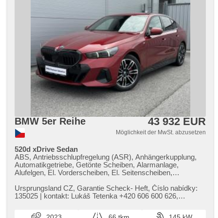
43 932 EUR
BMW 5er Reihe
Möglichkeit der MwSt. abzusetzen
520d xDrive Sedan
ABS, Antriebsschlupfregelung (ASR), Anhängerkupplung,
Automatikgetriebe, Getönte Scheiben, Alarmanlage,
Alufelgen, El. Vorderscheiben, El. Seitenscheiben,
Autoradio, El. Spiegel, beheizte Spiegel, beheizte Sitze,
Wegfahrsperre, Zentralverriegelung, Antrieb 4x4,
Ursprungsland CZ,​ Garantie Scheck​- Heft,​ Číslo nabídky:
Sportfahrgestell, Elektronisches Stabilitätsprogramm (ESP),
135025 | kontakt: Lukáš Tetenka ​+420 606 600 626,​
USB, El. Klappspiegel, El. Deckel des Kofferraums,
tetenka@acrauto.cz | Vý...
beheizte Lenkrad, Brems-Assistent, Reifendrucksensor,
2023
66 tkm
145 kW