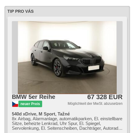
LED adaptivní světlomety, řazení pádly pod volantem,
adaptivní regulace podvozku, automatické přepínání
dálkových světel
TIP PRO VÁS
67 328 EUR
BMW 5er Reihe
Möglichkeit der MwSt. abzusetzen
neuer Preis
540d xDrive, M Sport, Tažné
8x Airbag, Alarmanlage, automatikparken, El. einstellbare
Sitze, beheizte Lenkrad, Uhr Spur, El. Spiegel,
Servolenkung, El. Seitenscheiben, Dachträger, Autoradio,
Klimaautomatik, ABS, Antriebsschlupfregelung (ASR),