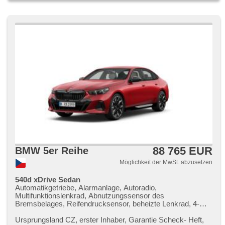
(ESP), autom. einstellbares Lenkrad,
Beifahrerairbagdeaktivierung, automatisch im Berg bremsen
, Reifendrucksensor, starten per Taste, Lederpolsterung,
täglich Leuchten, hands free, Start-Stop System,
Fahrkamera, Bluetooth, laserové světlomety, isofix,
samostmívací zrcátka, parkovací senzory přední,
parkovací senzory zadní, bezklíčové startování, bezklíčové
odemykání
88 765 EUR
BMW 5er Reihe
Möglichkeit der MwSt. abzusetzen
540d xDrive Sedan
Automatikgetriebe, Alarmanlage, Autoradio,
Multifunktionslenkrad, Abnutzungssensor des
Bremsbelages, Reifendrucksensor, beheizte Lenkrad, 4-
Zonen Klimaanlage, bezklíčové odemykání, bezklíčové
startování, El. einstellbare Sitze, odvětrávaná sedadla,
Ursprungsland CZ,​ erster Inhaber,​ Garantie Scheck​- Heft,​