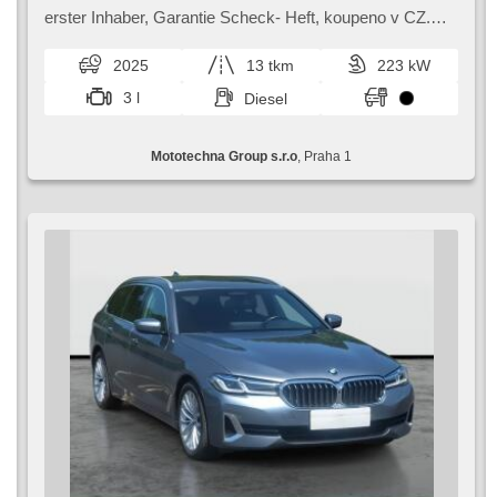
Zentralverriegelung, Bordcomputer, El. Klappspiegel,
erster Inhaber,​ Garantie Scheck​- Heft,​ koupeno v CZ.
Elektronisches Stabilitätsprogramm (ESP), beheizte
Zánovní vůz v perfektním stavu přímo po 1. majiteli. V
Sitze, Ledersitze, Scheibenwischersensor, starten per
plné tovární záruce. I...
2025
13 tkm
223 kW
Taste, Sportsitze, Anhängerkupplung,
Reifendrucksensor, USB, Automatikgetriebe, Antrieb 4x4
3 l
Diesel
Mototechna Group s.r.o
, Praha 1