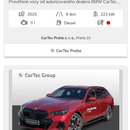
beheizte Sitze, LED denní svícení
Prověřené vozy od autorizovaného dealera BMW CarTec
Praha. Pro více infor...
2025
8 tkm
223 kW
3 l
Diesel
CarTec Praha s. r. o.
, Praha 10