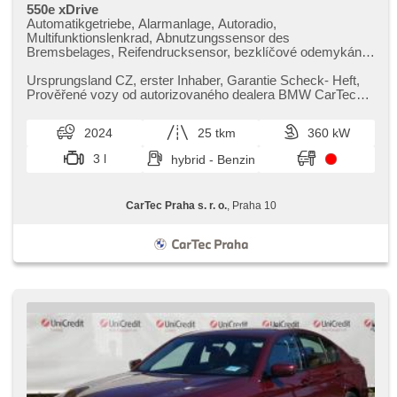
550e xDrive
Automatikgetriebe, Alarmanlage, Autoradio,
Multifunktionslenkrad, Abnutzungssensor des
Bremsbelages, Reifendrucksensor, bezklíčové odemykání,
bezklíčové startování, beheizte Sitze, Blind Spot Anzeige,
LED denní svícení
Ursprungsland CZ,​ erster Inhaber,​ Garantie Scheck​- Heft,​
Prověřené vozy od autorizovaného dealera BMW CarTec
Praha. Pro více infor...
2024
25 tkm
360 kW
3 l
hybrid - Benzin
CarTec Praha s. r. o.
, Praha 10