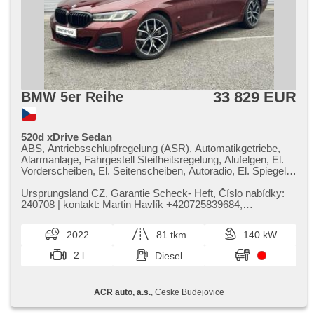
33 829 EUR
BMW 5er Reihe
520d xDrive Sedan
ABS, Antriebsschlupfregelung (ASR), Automatikgetriebe,
Alarmanlage, Fahrgestell Steifheitsregelung, Alufelgen, El.
Vorderscheiben, El. Seitenscheiben, Autoradio, El. Spiegel,
beheizte Spiegel, beheizte Sitze, Sportsitze, Wegfahrsperre,
Zentralverriegelung, El. einstellbare Sitze, Antrieb 4x4,
Ursprungsland CZ,​ Garantie Scheck​- Heft,​ Číslo nabídky:
höheneinstellbare Sitze, Elektronisches Stabilitätsprogramm
240708 | kontakt: Martin Havlík ​+420725839684,​
(ESP), Längssitzvorschub, USB, höheneinstellbare
havlik@acrauto.cz | Výhody...
Fahrersitz, El. Klappspiegel, El. Deckel des Kofferraums,
2022
81 tkm
140 kW
Brems-Assistent, Reifendrucksensor, Parkassistent, AUX,
Blind Spot Anzeige, automatikparken, Vorderlichter LED,
2 l
Diesel
täglich Leuchten, 2-Zonen Klimaanlage, Start-Stop System,
Fahrkamera, Bluetooth, Speicherkarte, isofix, samostmívací
zrcátka, parkovací senzory přední, parkovací senzory
ACR auto, a.s.
, Ceske Budejovice
zadní, bezklíčové startování, bezklíčové odemykání,
ambientní osvětlení interiéru, digitální příjem rádia (DAB),