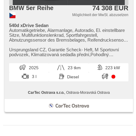
74 308 EUR
BMW 5er Reihe
Möglichkeit der MwSt. abzusetzen
540d xDrive Sedan
Automatikgetriebe, Alarmanlage, Autoradio, El. einstellbare
Sitze, Multifunktionslenkrad, Sportfahrgestell,
Abnutzungssensor des Bremsbelages, Reifendrucksensor,
beheizte Lenkrad, zatmavená zadní skla, 4-Zonen
Klimaanlage, Antrieb 4x4, bezklíčové odemykání,
Ursprungsland CZ,​ Garantie Scheck​- Heft,​ M Sportovní
bezklíčové startování, odvětrávaná sedadla, beheizte Sitze,
podvozek,​ Klimatizovaná sedadla přední,​Pohodlný
Blind Spot Anzeige, LED denní svícení
přístup.Prověřené vozy od aut...
2025
23 tkm
223 kW
3 l
Diesel
CarTec Ostrava s.r.o.
, Ostrava-Moravská Ostrava