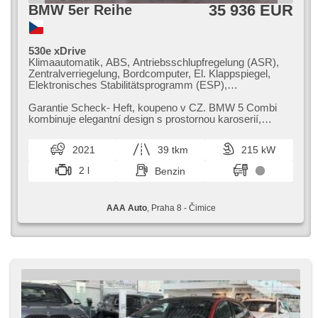
35 936 EUR
BMW 5er Reihe
530e xDrive
Klimaautomatik, ABS, Antriebsschlupfregelung (ASR),
Zentralverriegelung, Bordcomputer, El. Klappspiegel,
Elektronisches Stabilitätsprogramm (ESP),
Nebelscheinwerfer, beheizte Sitze, head-up display,
Ledersitze, Scheibenwischersensor, starten per Taste,
Garantie Scheck​- Heft,​ koupeno v CZ. BMW 5 Combi
Sportsitze, Anhängerkupplung, Reifendrucksensor, USB,
kombinuje elegantní design s prostornou karoserií,​
Fahrgestell Steifheitsregelung, 8x Airbag, El. einstellbare
ideální pro rodinné i pracovní...
Sitze, beheizte Lenkrad, Uhr Spur, Parkassistent,
2021
39 tkm
215 kW
Servolenkung, El. Seitenscheiben, Dachträger, Autoradio,
Automatikgetriebe, Antrieb 4x4
2 l
Benzin
AAA Auto
, Praha 8 - Čimice