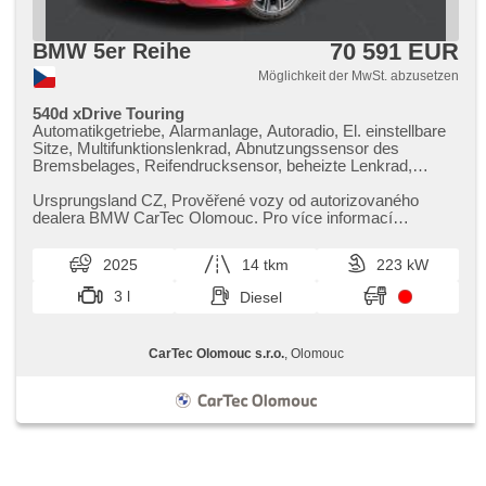
70 591 EUR
BMW 5er Reihe
Möglichkeit der MwSt. abzusetzen
540d xDrive Touring
Automatikgetriebe, Alarmanlage, Autoradio, El. einstellbare
Sitze, Multifunktionslenkrad, Abnutzungssensor des
Bremsbelages, Reifendrucksensor, beheizte Lenkrad,
zatmavená zadní skla, 4-Zonen Klimaanlage, el. tažné
zařízení, bezklíčové odemykání, bezklíčové startování,
Ursprungsland CZ,​ Prověřené vozy od autorizovaného
Standheizung, odvětrávaná sedadla, beheizte Sitze, LED
dealera BMW CarTec Olomouc. Pro více informací
denní svícení
kontaktujte naše prodejce nebo n...
2025
14 tkm
223 kW
3 l
Diesel
CarTec Olomouc s.r.o.
, Olomouc