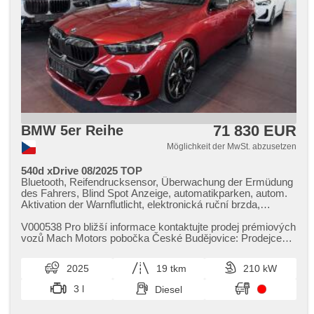
71 830 EUR
BMW 5er Reihe
Möglichkeit der MwSt. abzusetzen
540d xDrive 08/2025 TOP
Bluetooth, Reifendrucksensor, Überwachung der Ermüdung
des Fahrers, Blind Spot Anzeige, automatikparken, autom.
Aktivation der Warnflutlicht, elektronická ruční brzda,
Alarmanlage, bezklíčové odemykání, bezklíčové startování,
Start-Stop System, Bordcomputer, digitální příjem rádia
V000538 Pro bližší informace kontaktujte prodej prémiových
(DAB), USB, Navigation, dotykové ovládání palubního
vozů Mach Motors pobočka České Budějovice: Prodejce
počítače, Autoradio, bezdrátová nabíječka mobilních
Patrik Vačkář tel.:...
telefonů, Apple CarPlay, Android Auto,
2025
19 tkm
210 kW
Multifunktionslenkrad, beheizte Lenkrad, Lenkrad einstellbar,
ambientní osvětlení interiéru, zadní loketní opěrka, paměť
3 l
Diesel
nastavení sedadla řidiče, beheizte Sitze, odvětrávaná
sedadla, Sportsitze, isofix, El. einstellbare Sitze,