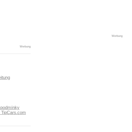
a, malý kožený
Werbung
Werbung
itung
 podmínky
k TipCars.com