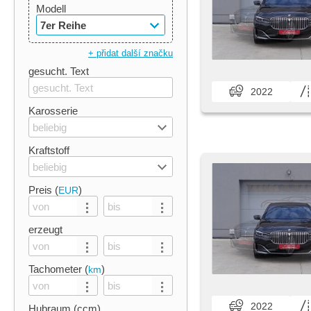
Modell
7er Reihe
+ přidat další značku
gesucht. Text
2022
Karosserie
beliebig
Kraftstoff
beliebig
Preis (
)
EUR
erzeugt
Tachometer (
)
km
2022
Hubraum (ccm)