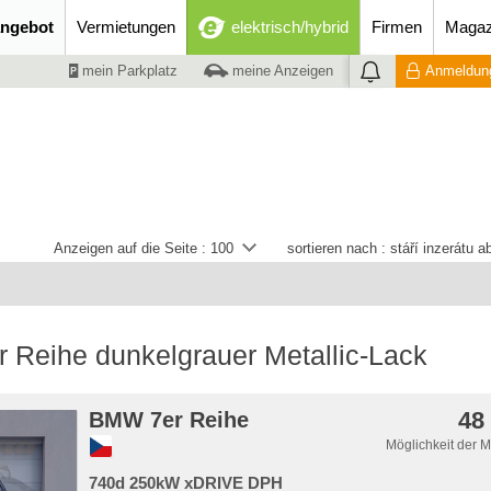
ngebot
Vermietungen
elektrisch/hybrid
Firmen
Magaz
mein Parkplatz
meine Anzeigen
Anmeldung
Anzeigen auf die Seite :
100
sortieren nach :
stáří inzerátu 
 Reihe dunkelgrauer Metallic-Lack
48
BMW 7er Reihe
Möglichkeit der 
740d 250kW xDRIVE DPH