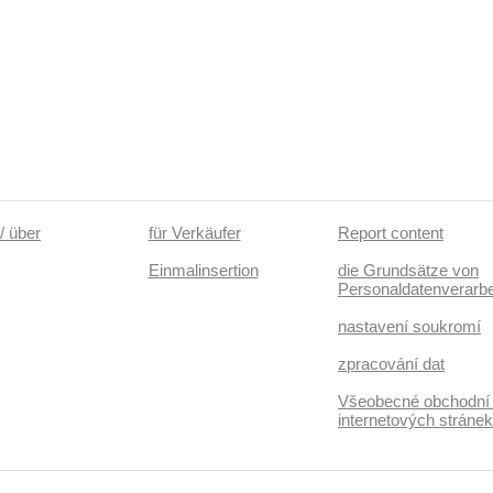
přístrojová deska, wifi hotspot, vyhřívaná zadní sedadl
paket
/ über
für Verkäufer
Report content
Einmalinsertion
die Grundsätze von
Personaldatenverarbe
nastavení soukromí
zpracování dat
Všeobecné obchodní
internetových stráne