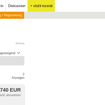
in
Diskussion
+ vložit inzerát
 / Registrierung
Werbung
abgesteigend
2
Anzeigen
 740 EUR
MwSt. abzusetzen