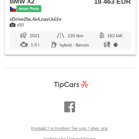
18 463 EUR
BMW X2
neuer Preis
xDrive25e,4x4,navi,kůže
x50
2021
120 tkm
162 kW
1.5 l
hybrid - Benzin
Kontakt / schreiben Sie uns / über uns
technische Unterstützung