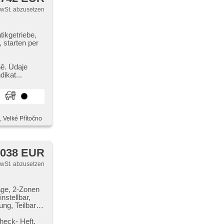
MwSt. abzusetzen
ikgetriebe,
 starten per
cheiben, El.
h, hands free,
ně. Údaje
tik, 2-Zonen
dikat...
sensor,
Bordcomputer,
ry zadní,
enkrad,
avená zadní
, Velké Přítočno
 038 EUR
MwSt. abzusetzen
age, 2-Zonen
nstellbar,
ung, Teilbare
itze,
cheiben,
eck​- Heft,​