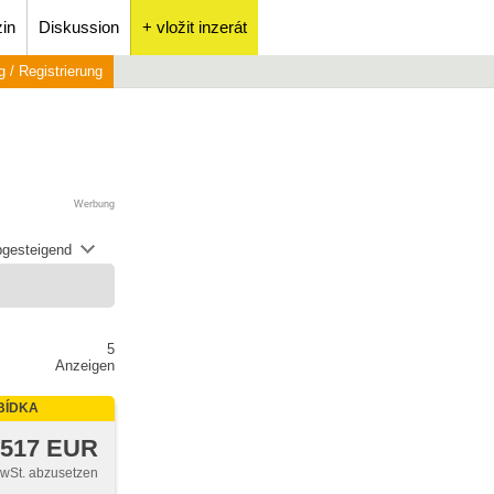
in
Diskussion
+ vložit inzerát
 / Registrierung
Werbung
abgesteigend
5
Anzeigen
BÍDKA
 517 EUR
MwSt. abzusetzen