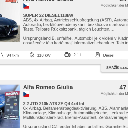
Möglichkeit der 
SUPER 22 DIESEL118kW
ABS, 4x Airbag, Antriebsschlupfregelung (ASR), Automat
Autoradio, bezklíčové odemykání, bezklíčové startování,
Taste, Teilbare Rücksitzbank, täglich Leuchten,
Scheibenwischersensor, El. Seitenscheiben, El. Vorders
Klappspiegel, El. einstellbare Sitze, El. Spiegel, Bluetoot
Ursprungsland B,​ unfallfrei,​ Automobil je k vidění v Klad
Blind Spot Anzeige, Wegfahrsperre, isofix, Klimaautoma
obsažené v této kartě mají informativní charakter. Tato in
Klimaanlage, Alufelgen, LED denní svícení, Reifendruck
Lenkrad einstellbar, Navigation, Multifunktionslenkrad, 
2.1 l
94 tkm
118 kW
Diesel
Fahrkamera, parkovací senzory přední, parkovací senzo
Antrieb 4x2, Tempomat, USB, beheizte Sitze, beheizte L
höheneinstellbare Fahrersitz, Xenonscheinwerfer, zatm
SMAŽÍK s.r.o.
skla
47
Alfa Romeo Giulia
Möglichkeit der 
2.2 JTD 210k AT8 ZF Q4 4x4 Int
6x Airbag, Beifahrerairbagdeaktivierung, ABS, Alarmanl
Klimaanlage, Klimaablage, Automatikgetriebe, Lenkrad ei
Multifunktionslenkrad, Brems-Assistent, Zentralverriegel
Rücksitzbank, El. einstellbare Sitze, höheneinstellbare S
Servolenkung, Ledersitze, Sportsitze, EDS, El. Vorders
Ursprungsland CZ,​ erster Inhaber,​ unfallfrei,​ Garantie Sch