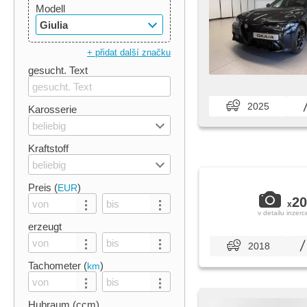
Modell
Giulia
+ přidat další značku
gesucht. Text
2025
Karosserie
beliebig
Kraftstoff
beliebig
Preis (
)
EUR
20
x
v detailu inzerc
erzeugt
2018
Tachometer (
)
km
Hubraum (ccm)