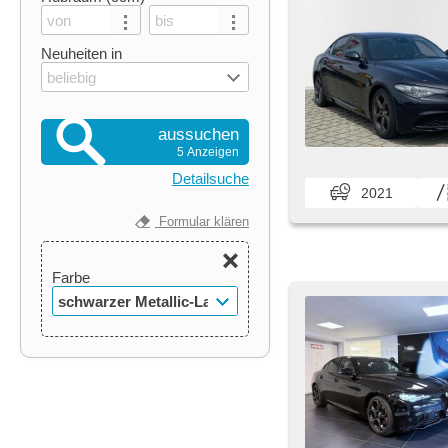
Neuheiten in
beliebig
aussuchen
5 Anzeigen
Detailsuche
2021
Formular klären
Farbe
schwarzer Metallic-Lack