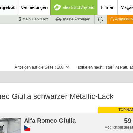
ngebot
Vermietungen
elektrisch/hybrid
Firmen
Magaz
mein Parkplatz
meine Anzeigen
Anmeldung
Anzeigen auf die Seite :
100
sortieren nach :
stáří inzerátu 
eo Giulia schwarzer Metallic-Lack
TOP NA
59
Alfa Romeo Giulia
Möglichkeit der 