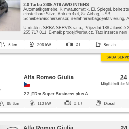
2.0 Turbo 280k AT8 AWD INTENS
Automatikgetriebe, Klimaautomatik, El. Spiegel, beheizte 
einstellbare Sitze, Antrieb 4x4, 8x Airbag, USB,
Scheibenwischersensor, Beifahrerairbagdeaktivierung, 
Geschwindigkeitsregelung, Fahrkamera, Überwachung
des Fahrers, bezdrátová nabíječka mobilních telefonů, is
Umístění: SRBA SERVIS s.r.o.,​ Příjezdní 188 Jíloviště 25
parkovací senzory přední, parkovací senzory zadní, z
255 717 011,​ E​-mail: prodej@srba.cz. Tato 
zadní skla, Android Auto, Apple CarPlay, asistent jízdy v
pruhu, řazení pádly pod volantem, vyhřívané trysky ost
2 l
5 km
206 kW
Benzin
čelního skla, digitální přístrojová deska
SRBA SERVIS 
24
Alfa Romeo Giulia
Möglichkeit der M
e
2.2 jTDm Super Business plus A
2.1 l
95 tkm
110 kW
Diesel
24
Alfa Romeo Giulia