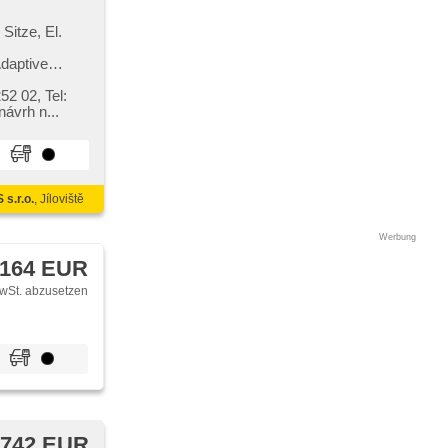
Sitze, El.
Adaptive
 der Ermüdung
ofix,
2 02,​ Tel:
atmavená
inzerce není návrh n...
 jízdním
řikovačů
s.r.o.
, Jíloviště
Werbung
 164 EUR
wSt. abzusetzen
 742 EUR