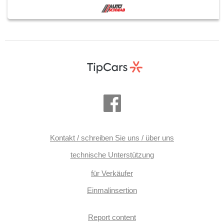
přední pohon, Antrieb 4x2, Längssitzvorschub, Ausziehbare
Kopflehnen, El. Anlasser
Kontakt / schreiben Sie uns / über uns
technische Unterstützung
für Verkäufer
Einmalinsertion
Report content