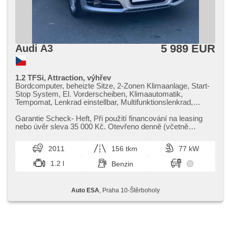
5 989 EUR
Audi A3
1.2 TFSi, Attraction, výhřev
Bordcomputer, beheizte Sitze, 2-Zonen Klimaanlage, Start-
Stop System, El. Vorderscheiben, Klimaautomatik,
Tempomat, Lenkrad einstellbar, Multifunktionslenkrad,
täglich Leuchten, Alufelgen, Handgetriebe, El. Spiegel,
beheizte Spiegel, Servolenkung, Zentralverriegelung mit
Garantie Scheck​- Heft,​ Při použití financování na leasing
Funkfernbedienung, Elektronisches Stabilitätsprogramm
nebo úvěr sleva 35 000 Kč. Otevřeno denně (včetně
(ESP), Nebelscheinwerfer, ABS, parkovací senzory zadní,
víkendů a svátků) 9.00...
isofix, 6x Airbag
2011
156 tkm
77 kW
1.2 l
Benzin
Auto ESA
, Praha 10-Štěrboholy