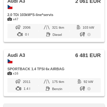
2 061 EUR
Audi A3
2,0 TDi 103kW*S-line*servis
x47
2006
321 tkm
103 kW
0 l
Diesel
6 481 EUR
Audi A3
SPORTBACK 1.4 TFSI 6x AIRBAG
x16
2011
175 tkm
92 kW
1.4 l
Benzin