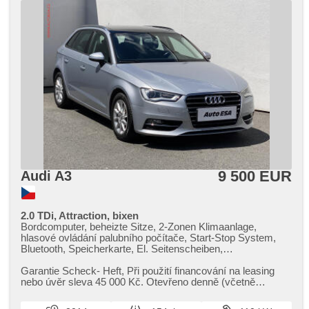
9 500 EUR
Audi A3
2.0 TDi, Attraction, bixen
Bordcomputer, beheizte Sitze, 2-Zonen Klimaanlage,
hlasové ovládání palubního počítače, Start-Stop System,
Bluetooth, Speicherkarte, El. Seitenscheiben,
Klimaautomatik, CD-Spieler, Tempomat, Lenkrad einstellbar,
Multifunktionslenkrad, Bi Xenon-Scheinwerfer, täglich
Garantie Scheck​- Heft,​ Při použití financování na leasing
Leuchten, Alufelgen, Handgetriebe, El. Spiegel, beheizte
nebo úvěr sleva 45 000 Kč. Otevřeno denně (včetně
Spiegel, Scheinwerferwaschanlagen, El. Dachfenster,
víkendů a svátků) 9.00...
Servolenkung, Zentralverriegelung mit Funkfernbedienung,