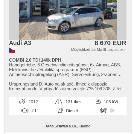
8 670 EUR
Audi A3
Möglichkeit der MwSt. abzusetzen
COMBI 2.0 TDI 140k DPH
Handgetriebe, 6 Geschwindigkeitsgänge, 6x Airbag, ABS,
Elektronisches Stabilitätsprogramm (ESP),
Antriebsschlupfregelung (ASR), Servolenkung, 2-Zonen
Klimaanlage, Klimaautomatik, Tempomat, täglich Leuchten,
Alufelgen, erfüllt 'EURO V', Bordcomputer, Navigation,
Ursprungsland D,​ Auto na skladě,​ ihned k dispozici.
parkovací senzory zadní, Lichtsensor, Lenkrad einstellbar,
Komisní prodej V případě zájmu volejte 735 108 308. Z této
Multifunktionslenkrad, Beifahrerairbagdeaktivierung, hands
indikativní nabídky...
free, El. Seitenscheiben, El. Vorderscheiben, Dachträger, El.
2012
131 tkm
103 kW
Spiegel, Wegfahrsperre, Zentralverriegelung mit
Funkfernbedienung, Zentralverriegelung, isofix, beheizte
2 l
Diesel
Sitze, höheneinstellbare Sitze, höheneinstellbare Fahrersitz,
Positionssitze, Reifendrucksensor, Abnutzungssensor des
Bremsbelages, Nebelscheinwerfer, USB, Autoradio, CD-
Auto Schwab s.r.o.
, Kladno
Spieler, Außenthermometer, beheizte Spiegel, Teilbare
Rücksitzbank, Heckscheibenwischer, Getönte Scheiben,