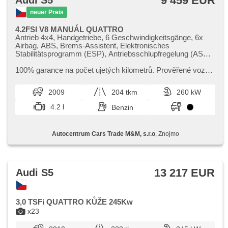
9 459 EUR
Audi S5
neuer Preis
4.2FSI V8 MANUÁL QUATTRO
Antrieb 4x4, Handgetriebe, 6 Geschwindigkeitsgänge, 6x
Airbag, ABS, Brems-Assistent, Elektronisches
Stabilitätsprogramm (ESP), Antriebsschlupfregelung (ASR),
Servolenkung, 2-Zonen Klimaanlage, Klimaautomatik,
Tempomat, Bi Xenon-Scheinwerfer, LED denní svícení,
100% garance na počet ujetých kilometrů. Prověřené vozy
Alufelgen, Bordcomputer, elektronická ruční brzda,
společností Cebia s možností nahlédnutí do výpisu Cebia
parkovací senzory přední, parkovací senzory zadní,
Reportu. Dále si t...
2009
204 tkm
260 kW
Parkassistent, Lichtsensor, Lenkrad einstellbar,
Multifunktionslenkrad, Beifahrerairbagdeaktivierung, hands
4.2 l
Benzin
free, Bluetooth, El. Vorderscheiben, El. Spiegel,
Wegfahrsperre, Zentralverriegelung mit Funkfernbedienung,
Zentralverriegelung, Ledersitze, isofix, beheizte Sitze, El.
Autocentrum Cars Trade M&M, s.r.o
, Znojmo
einstellbare Sitze, höheneinstellbare Sitze, Positionssitze,
Reifendrucksensor, USB, Autoradio, CD-Spieler,
Außenthermometer, zadní loketní opěrka,
Innenthermometer, Getönte Scheiben
13 217 EUR
Audi S5
3,0 TSFi QUATTRO KŮŽE 245Kw
x23