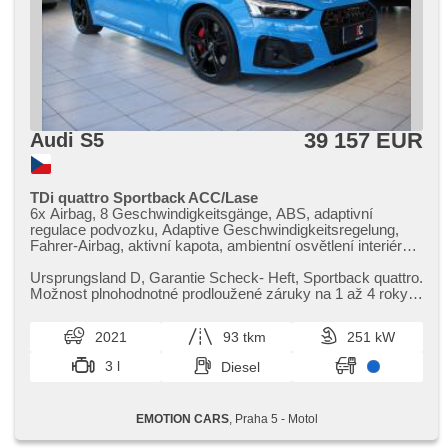
39 157 EUR
Audi S5
TDi quattro Sportback ACC/Lase
6x Airbag, 8 Geschwindigkeitsgänge, ABS, adaptivní
regulace podvozku, Adaptive Geschwindigkeitsregelung,
Fahrer-Airbag, aktivní kapota, ambientní osvětlení interiéru,
Android Auto, Apple CarPlay, asistent jízdy v jízdním pruhu,
asistent jízdy v koloně, asistent rozjezdu do kopce (HSA),
Ursprungsland D,​ Garantie Scheck​- Heft,​ Sportback quattro.
asistent stability přívěsu (TSA), asistent změny jízdního
Možnost plnohodnotné prodloužené záruky na 1 až 4 roky.
pruhu, autom. Aktivation der Warnflutlicht, Klimaautomatik,
Výrazné speciál...
Automatikgetriebe, autom. Sperrdiferential, automatisch im
2021
93 tkm
251 kW
Berg bremsen , automatické přepínání dálkových světel,
samostmívací zrcátka, Autoradio, bezklíčové odemykání,
3 l
Diesel
Bluetooth, Brems-Assistent, Zentralverriegelung mit
Funkfernbedienung, Zentralverriegelung,
Beifahrerairbagdeaktivierung, Teilbare Rücksitzbank, täglich
EMOTION CARS
, Praha 5 - Motol
Leuchten, digitální příjem rádia (DAB), digitální přístrojová
deska, digitální přístrojový štít, dotykové ovládání palubního