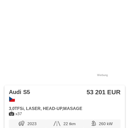
Stabilitätsprogramm (ESP), Start-Stop System, starten per
Taste, Anhängerkupplung, Tempomat, tepelné čerpadlo,
Getönte Scheiben, třízónová klimatizace, ukazatel
rychlostního limitu (SLIF), USB, Außenthermometer, volba
jízdního režimu, beheizte Sitze, beheizte Spiegel, vyhřívané
trysky ostřikovačů čelního skla, Ausziehbare Kopflehnen,
höheneinstellbare Sitze, wifi hotspot, zadní loketní opěrka,
Heck LED Leuchte, Schlossverblendung, zatmavená zadní
skla, Anhängevorrichtung
Werbung
53 201 EUR
Audi S5
3,0TFSi, LASER, HEAD-UP,MASAGE
x37
2023
22 tkm
260 kW