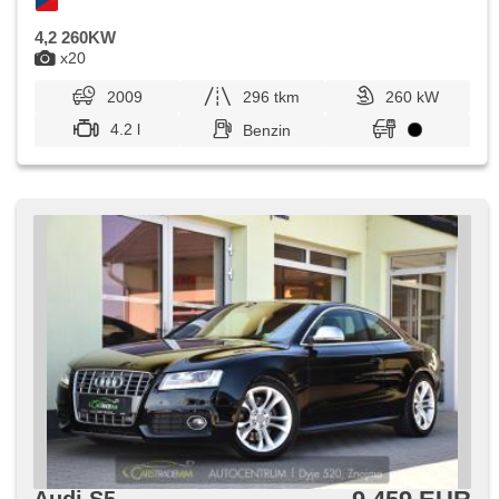
4,2 260KW
x20
2009
296 tkm
260 kW
4.2 l
Benzin