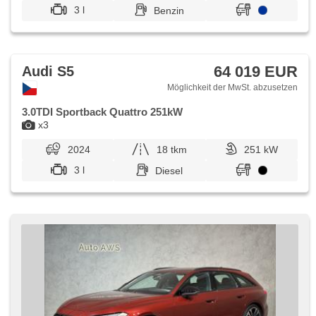
3 l
Benzin
64 019 EUR
Audi S5
Möglichkeit der MwSt. abzusetzen
3.0TDI Sportback Quattro 251kW
x3
2024
18 tkm
251 kW
3 l
Diesel