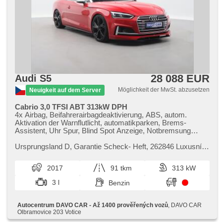
28 088 EUR
Audi S5
Möglichkeit der MwSt. abzusetzen
Neuigkeit auf dem Server
Cabrio 3,0 TFSI ABT 313kW DPH
4x Airbag, Beifahrerairbagdeaktivierung, ABS, autom.
Aktivation der Warnflutlicht, automatikparken, Brems-
Assistent, Uhr Spur, Blind Spot Anzeige, Notbremsung
(PEBS), Parkassistent, Fahrkamera, parkovací senzory
přední, parkovací senzory zadní, Antriebsschlupfregelung
Ursprungsland D,​ Garantie Scheck​- Heft,​ 262846 Luxusní
(ASR), Reifendrucksensor, Überwachung der Ermüdung
Audi S5 v provedení kabriolet s výkonným benzinovým
des Fahrers, Elektronisches Stabilitätsprogramm (ESP),
motorem 3.0 TFSI a poho...
2017
91 tkm
313 kW
Autoradio, AUX, Bluetooth, CD-Spieler, digitální příjem rádia
(DAB), USB, bezklíčové odemykání, Zentralverriegelung mit
3 l
Benzin
Funkfernbedienung, Zentralverriegelung, erfüllt 'EURO VI',
Klimaautomatik, třízónová klimatizace, ambientní osvětlení
interiéru, Lederpolsterung, Android Auto, Apple CarPlay,
Autocentrum DAVO CAR - Až 1400 prověřených vozů
, DAVO CAR
hands free, Navigation, El. Seitenscheiben,
Olbramovice 203 Votice
Scheibenwischersensor, Getönte Scheiben, automatické