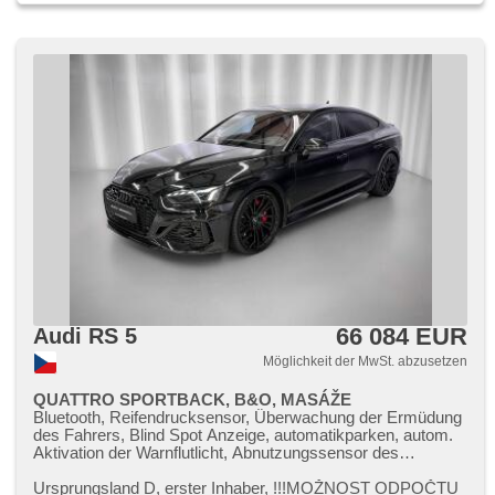
66 084 EUR
Audi RS 5
Möglichkeit der MwSt. abzusetzen
QUATTRO SPORTBACK, B&O, MASÁŽE
Bluetooth, Reifendrucksensor, Überwachung der Ermüdung
des Fahrers, Blind Spot Anzeige, automatikparken, autom.
Aktivation der Warnflutlicht, Abnutzungssensor des
Bremsbelages, elektronická ruční brzda, Wegfahrsperre,
Alarmanlage, bezklíčové odemykání, bezklíčové startování,
Ursprungsland D,​ erster Inhaber,​ !!!MOŽNOST ODPOČTU