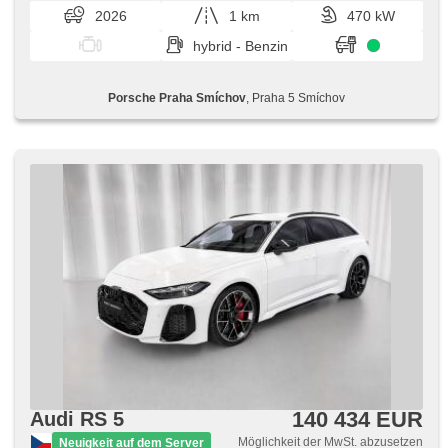
Klappspiegel, Fahrgestell Steifheitsregelung, starten per
2026
1 km
470 kW
Taste, Klimaautomatik, zatmavená zadní skla
hybrid - Benzin
Porsche Praha Smíchov
, Praha 5 Smíchov
140 434 EUR
Audi RS 5
Möglichkeit der MwSt. abzusetzen
Neuigkeit auf dem Server