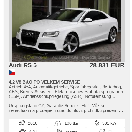
28 831 EUR
Audi RS 5
4.2 V8 B&O PO VELKÉM SERVISE
Antrieb 4x4, Automatikgetriebe, Sportfahrgestell, 8x Airbag,
ABS, Brems-Assistent, Elektronisches Stabilitätsprogramm
(ESP), Antriebsschlupfregelung (ASR), Notbremsung
(PEBS), asistent rozjezdu do kopce (HSA), Fahrgestell
Steifheitsregelung, Servolenkung, Klimaautomatik,
Ursprungsland CZ,​ Garantie Scheck​- Heft,​ Vůz se
Tempomat, Bi Xenon-Scheinwerfer, LED denní svícení,
nenachází na prodejně,​ nutno domluvit prohlídku předem.
Alufelgen, Bordcomputer, volba jízdního režimu,
Možnost dokoupení záruky n...
elektronická ruční brzda, Navigation, parkovací senzory
2010
100 tkm
331 kW
přední, parkovací senzory zadní, Parkassistent,
Fahrkamera, Lichtsensor, Lenkrad einstellbar,
4.2 l