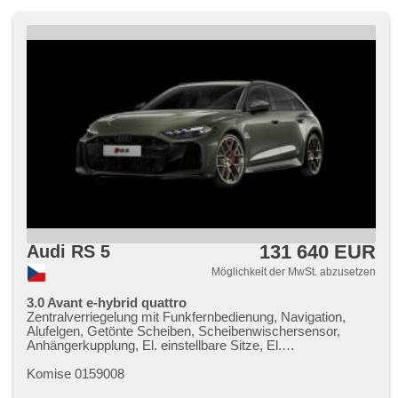
131 640 EUR
Audi RS 5
Möglichkeit der MwSt. abzusetzen
3.0 Avant e-hybrid quattro
Zentralverriegelung mit Funkfernbedienung, Navigation,
Alufelgen, Getönte Scheiben, Scheibenwischersensor,
Anhängerkupplung, El. einstellbare Sitze, El.
Seitenscheiben, Sportsitze, Handgetriebe, bezklíčové
odemykání, Reifendrucksensor, Vorderlichter LED, Start-
Komise 0159008
Stop System, Bluetooth, El. Deckel des Kofferraums, El.