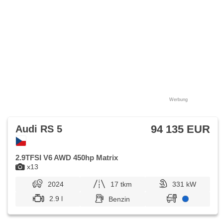
Werbung
94 135 EUR
Audi RS 5
2.9TFSI V6 AWD 450hp Matrix
x13
2024
17 tkm
331 kW
2.9 l
Benzin