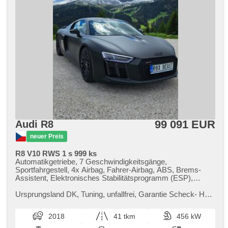
99 091 EUR
Audi R8
neuer Preis
R8 V10 RWS 1 s 999 ks
Automatikgetriebe, 7 Geschwindigkeitsgänge,
Sportfahrgestell, 4x Airbag, Fahrer-Airbag, ABS, Brems-
Assistent, Elektronisches Stabilitätsprogramm (ESP),
Antriebsschlupfregelung (ASR), Notbremsung (PEBS),
asistent rozjezdu do kopce (HSA), automatisch im Berg
Ursprungsland DK,​ Tuning,​ unfallfrei,​ Garantie Scheck​- Heft,​
bremsen , Fahrgestell Steifheitsregelung, adaptivní regulace
Auto v perfektním stavu,​ nebouráno. Originál barva bílá
podvozku, Servolenkung, 2-Zonen Klimaanlage,
perleť. Přel...
2018
41 tkm
456 kW
Klimaautomatik, Adaptive Geschwindigkeitsregelung,
Tempomat, LED matrixové světlomety, Schaltflutlicht, LED