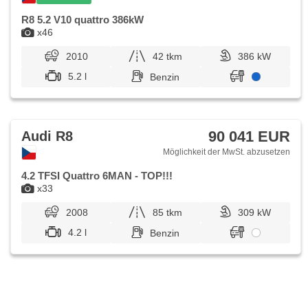
Warnflutlicht, Start-Stop System, USB, AUX, Autoradio,
Außenthermometer, beheizte Spiegel, Klimaablage, Teilbare
R8 5.2 V10 quattro 386kW
Rücksitzbank, Innenthermometer, Getönte Scheiben,
x46
zatmavená zadní skla, Rolldach, Längssitzvorschub,
Garantie, digitální přístrojová deska
2010
42 tkm
386 kW
5.2 l
Benzin
90 041 EUR
Audi R8
Möglichkeit der MwSt. abzusetzen
4.2 TFSI Quattro 6MAN - TOP!!!
x33
2008
85 tkm
309 kW
4.2 l
Benzin