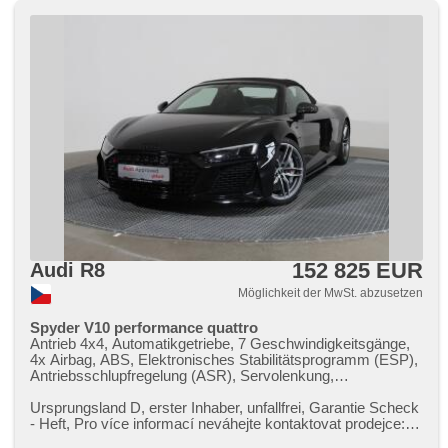
Getönte Scheiben
152 825 EUR
Audi R8
Möglichkeit der MwSt. abzusetzen
Spyder V10 performance quattro
Antrieb 4x4, Automatikgetriebe, 7 Geschwindigkeitsgänge,
4x Airbag, ABS, Elektronisches Stabilitätsprogramm (ESP),
Antriebsschlupfregelung (ASR), Servolenkung,
Klimaautomatik, Tempomat, LED denní svícení, Alufelgen,
erfüllt 'EURO VI', Bordcomputer, hlasové ovládání palubního
Ursprungsland D,​ erster Inhaber,​ unfallfrei,​ Garantie Scheck​
počítače, digitální přístrojový štít, volba jízdního režimu,
- Heft,​ Pro více informací neváhejte kontaktovat prodejce:
elektronická ruční brzda, Navigation, parkovací senzory
Jan Jančále...