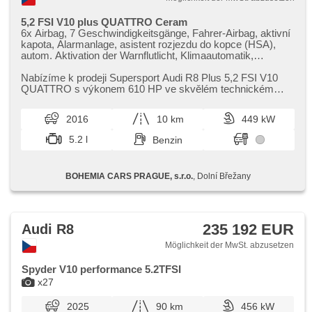
5,2 FSI V10 plus QUATTRO Ceram
6x Airbag, 7 Geschwindigkeitsgänge, Fahrer-Airbag, aktivní
kapota, Alarmanlage, asistent rozjezdu do kopce (HSA),
autom. Aktivation der Warnflutlicht, Klimaautomatik,
Automatikgetriebe, automatické přepínání dálkových světel,
AUX, bezdrátová nabíječka mobilních telefonů, bezklíčové
Nabízíme k prodeji Supersport Audi R8 Plus 5,​2 FSI V10
odemykání, Bluetooth, Zentralverriegelung mit
QUATTRO s výkonem 610 HP ve skvělém technickém
Funkfernbedienung, Zentralverriegelung,
stavu s minimálním nájezdem ...
Beifahrerairbagdeaktivierung, täglich Leuchten, digitální
2016
10 km
449 kW
příjem rádia (DAB), digitální přístrojová deska, digitální
přístrojový štít, El. Seitenscheiben, El. Vorderscheiben, El.
5.2 l
Benzin
einstellbare Sitze, El. Klappspiegel, El. Anlasser, El. Spiegel,
elektronická ruční brzda, hands free, hlasové ovládání
palubního počítače, hlídání provozu při couvání (RCTA),
BOHEMIA CARS PRAGUE, s.r.o.
, Dolní Břežany
Wegfahrsperre, isofix, Ledersitze, Lederpolsterung, laserové
světlomety, LED adaptivní světlomety, LED denní svícení,
Alufelgen, Nebelscheinwerfer, Multifunktionslenkrad,
Lenkrad einstellbar, Bordcomputer, paměť nastavení
sedadla řidiče, Parkassistent, Fahrkamera, parkovací
235 192 EUR
Audi R8
senzory přední, parkovací senzory zadní,
Längssitzvorschub, Antrieb 4x4, Positionssitze,
Möglichkeit der MwSt. abzusetzen
Servolenkung, Antriebsschlupfregelung (ASR), Vorderlichter
LED, řazení pádly pod volantem, Navigation,
Spyder V10 performance 5.2TFSI
Abnutzungssensor des Bremsbelages,
x27
Scheibenwischersensor, Lichtsensor, Reifendrucksensor,
Sportfahrgestell, Sportsitze, Elektronisches
2025
90 km
456 kW
Stabilitätsprogramm (ESP), Start-Stop System, starten per