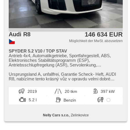
146 634 EUR
Audi R8
Möglichkeit der MwSt. abzusetzen
SPYDER 5.2 V10 / TOP STAV
Antrieb 4x4, Automatikgetriebe, Sportfahrgestell, ABS,
Elektronisches Stabilitätsprogramm (ESP),
Antriebsschlupfregelung (ASR), Servolenkung,
Klimaautomatik, Tempomat, LED denní svícení,
automatické přepínání dálkových světel, Alufelgen,
Ursprungsland A,​ unfallfrei,​ Garantie Scheck​- Heft,​ AUDI
Bordcomputer, hlasové ovládání palubního počítače,
R8,​ nabízíme tento krásný vůz v opravdu velmi dobré
Navigation, parkovací senzory přední, parkovací senzory
konfiguraci a špičkov...
zadní, Parkassistent, bezklíčové startování,
2019
20 tkm
397 kW
Scheibenwischersensor, Lenkrad einstellbar,
Multifunktionslenkrad, řazení pádly pod volantem,
5.2 l
Benzin
Beifahrerairbagdeaktivierung, El. Vorderscheiben, El.
Spiegel, samostmívací zrcátka, starten per Taste,
Alarmanlage, Zentralverriegelung, Sportsitze, Ledersitze,
Nelly Cars s.r.o.
, Zelinkovice
beheizte Sitze, El. einstellbare Sitze, Positionssitze,
Reifendrucksensor, Vorderlichter LED, Autoradio, CD-
Wechsler, Außenthermometer, beheizte Spiegel, vyhřívané
trysky ostřikovačů čelního skla, Televonvorbereitung,