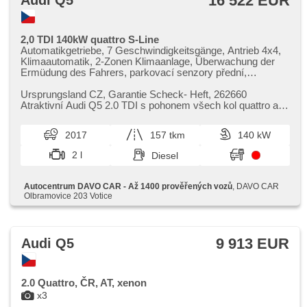
16 522 EUR
Audi Q5
2,0 TDI 140kW quattro S-Line
Automatikgetriebe, 7 Geschwindigkeitsgänge, Antrieb 4x4,
Klimaautomatik, 2-Zonen Klimaanlage, Überwachung der
Ermüdung des Fahrers, parkovací senzory přední,
parkovací senzory zadní, Parkassistent, Bi Xenon-
Scheinwerfer, Xenonscheinwerfer, LED denní svícení,
Ursprungsland CZ,​ Garantie Scheck​- Heft,​ 262660
täglich Leuchten, autom. Aktivation der Warnflutlicht,
Atraktivní Audi Q5 2.0 TDI s pohonem všech kol quattro a
Scheinwerferwaschanlagen, Nebelscheinwerfer,
automatickou převodovkou ...
Reifendrucksensor, beheizte Sitze, Lederpolsterung,
2017
157 tkm
140 kW
Ledersitze, Sportsitze, höheneinstellbare Fahrersitz, Teilbare
Rücksitzbank, bezklíčové odemykání, starten per Taste, El.
2 l
Diesel
Deckel des Kofferraums, Navigation, digitální přístrojový
štít, Bluetooth, hands free, Autoradio, CD-Spieler, AUX,
Speicherkarte, Elektronisches Stabilitätsprogramm (ESP),
Autocentrum DAVO CAR - Až 1400 prověřených vozů
, DAVO CAR
Alufelgen, ABS, Antriebsschlupfregelung (ASR), 6x Airbag,
Olbramovice 203 Votice
Multifunktionslenkrad, Lenkrad einstellbar, Bordcomputer,
isofix, El. Seitenscheiben, Getönte Scheiben, zatmavená
zadní skla, beheizte Spiegel, samostmívací zrcátka, El.
Spiegel, Zentralverriegelung, Zentralverriegelung mit
9 913 EUR
Audi Q5
Funkfernbedienung, Wegfahrsperre, GPS Sicherung,
Servolenkung, Start-Stop System, elektronická ruční brzda,
Scheibenwischersensor, Lichtsensor,
Heckscheibenwischer, Außenthermometer, zadní loketní
2.0 Quattro, ČR, AT, xenon
opěrka, Trennnetz im Gepäckraum, dojezdové rezervní
x3
kolo, volba jízdního režimu, erfüllt 'EURO VI'