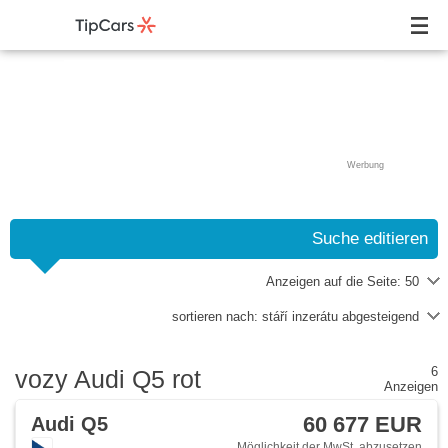
Werbung
Suche editieren
Anzeigen auf die Seite:
50
sortieren nach:
stáří inzerátu abgesteigend
6
vozy Audi Q5 rot
Anzeigen
60 677 EUR
Audi Q5
Möglichkeit der MwSt. abzusetzen