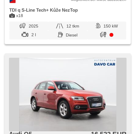
TDI q S-Line Tech+ Kůže NezTop
x18
2025
12 tkm
150 kW
2 l
Diesel