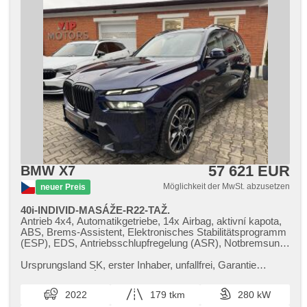
57 621 EUR
BMW X7
Möglichkeit der MwSt. abzusetzen
neuer Preis
40i-INDIVID-MASÁŽE-R22-TAŽ.
Antrieb 4x4, Automatikgetriebe, 14x Airbag, aktivní kapota,
ABS, Brems-Assistent, Elektronisches Stabilitätsprogramm
(ESP), EDS, Antriebsschlupfregelung (ASR), Notbremsung
(PEBS), asistent stability přívěsu (TSA),
Geschwindigkeitsregelung von der Hang, asistent rozjezdu
Ursprungsland SK,​ erster Inhaber,​ unfallfrei,​ Garantie
do kopce (HSA), ukazatel rychlostního limitu (SLIF), Uhr
Scheck​- Heft,​ ZÁRUKA 5 LET / 200.000 KM,​ VELMI
Spur, Blind Spot Anzeige, asistent jízdy v koloně, asistent
ZACHOVALÝ STAV,​ PRAVIDELNÝ S...
2022
179 tkm
280 kW
změny jízdního pruhu, asistent jízdy v jízdním pruhu,