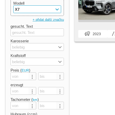
Modell
X7
+ přidat další značku
gesucht. Text
2023
Karosserie
beliebig
Kraftstoff
beliebig
Preis (
)
EUR
erzeugt
Tachometer (
)
km
Hubraum (ccm)