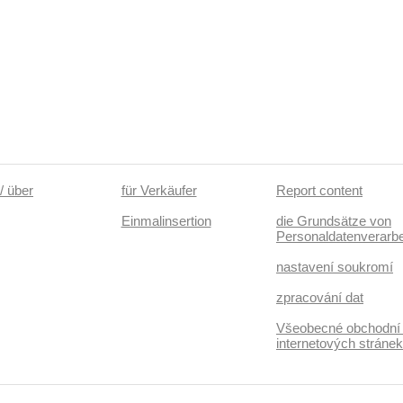
/ über
für Verkäufer
Report content
Einmalinsertion
die Grundsätze von
Personaldatenverarbe
nastavení soukromí
zpracování dat
Všeobecné obchodní
internetových stráne