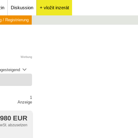
in
Diskussion
+ vložit inzerát
 / Registrierung
Werbung
abgesteigend
1
Anzeige
 980 EUR
MwSt. abzusetzen