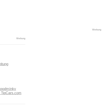
Werbung
Werbung
itung
 podmínky
k TipCars.com