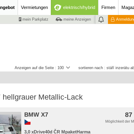
ngebot
Vermietungen
elektrisch/hybrid
Firmen
Magaz
mein Parkplatz
meine Anzeigen
Anmeldung
Anzeigen auf die Seite :
100
sortieren nach :
stáří inzerátu 
ellgrauer Metallic-Lack
87
BMW X7
Möglichkeit der 
3,0 xDrive40d ČR MpaketHarma