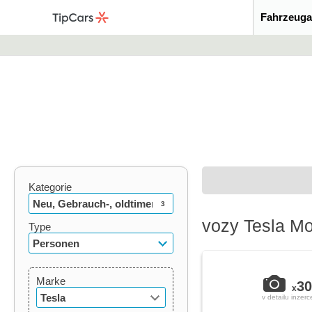
Fahrzeuga
Kategorie
Neu, Gebrauch-, oldtimer
3
vozy Tesla Mo
Type
Personen
Marke
30
x
Tesla
v detailu inzerc