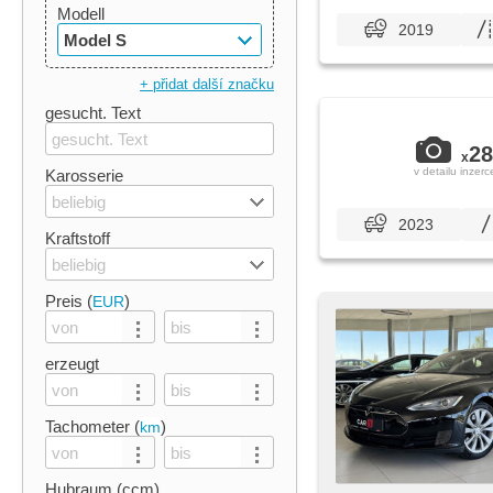
Modell
2019
Model S
+ přidat další značku
gesucht. Text
28
x
v detailu inzerc
Karosserie
beliebig
2023
Kraftstoff
beliebig
Preis (
)
EUR
erzeugt
Tachometer (
)
km
Hubraum (ccm)