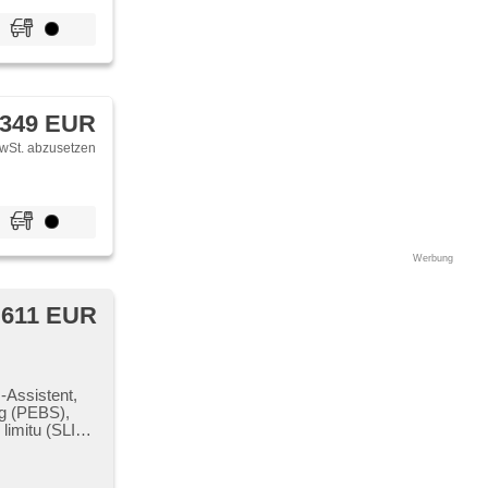
 349 EUR
wSt. abzusetzen
Werbung
 611 EUR
-Assistent,
ng (PEBS),
limitu (SLIF),
sistent změny
sch im Berg