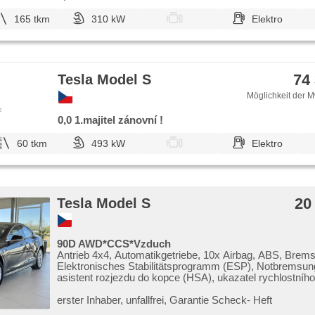
165 tkm
310 kW
Elektro
74
Tesla Model S
Möglichkeit der M
e
0,0 1.majitel zánovní !
60 tkm
493 kW
Elektro
20
Tesla Model S
90D AWD*CCS*Vzduch
Antrieb 4x4, Automatikgetriebe, 10x Airbag, ABS, Brems
Elektronisches Stabilitätsprogramm (ESP), Notbremsu
asistent rozjezdu do kopce (HSA), ukazatel rychlostního 
Uhr Spur, Blind Spot Anzeige, asistent jízdy v koloně, a
jízdního pruhu, asistent jízdy v jízdním pruhu, automati
erster Inhaber,​ unfallfrei,​ Garantie Scheck​- Heft
bremsen , Fahrgestell Niveauregulierung, Fahrgestell