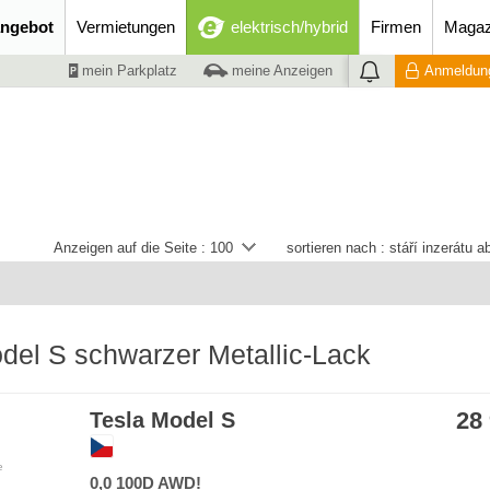
ngebot
Vermietungen
elektrisch/hybrid
Firmen
Magaz
mein Parkplatz
meine Anzeigen
Anmeldung
Anzeigen auf die Seite :
100
sortieren nach :
stáří inzerátu 
del S schwarzer Metallic-Lack
28
Tesla Model S
e
0,0 100D AWD!