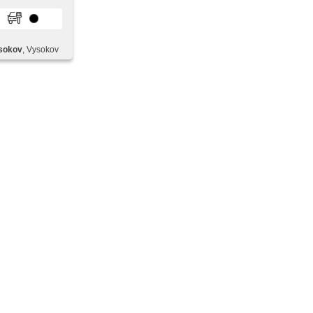
enkung, 2-
 denní
n, erfüllt
sokov
, Vysokov
očítače,
ý štít, volba
arkovací
,
ání,
,
ds free,
en, El.
 per Taste,
ng,
nteriéru,
Sitze, paměť
sor,
te, autom.
UX, Autoradio,
e Spiegel,
ksitzbank,
itální