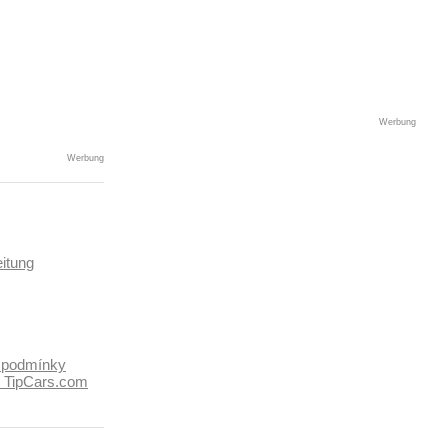
Werbung
Werbung
itung
 podmínky
k TipCars.com