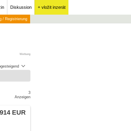
in
Diskussion
+ vložit inzerát
 / Registrierung
Werbung
abgesteigend
3
Anzeigen
 914 EUR