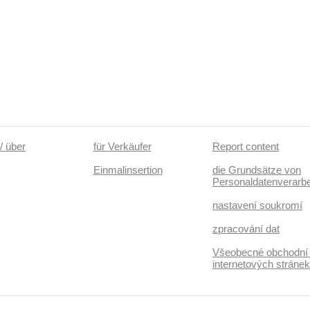
/ über
für Verkäufer
Report content
Einmalinsertion
die Grundsätze von
Personaldatenverarbe
nastavení soukromí
zpracování dat
Všeobecné obchodní
internetových stráne