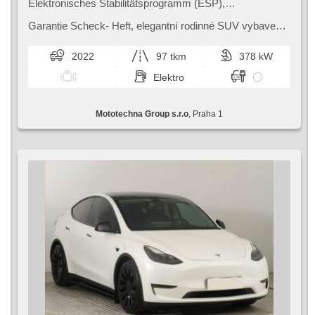
Elektronisches Stabilitätsprogramm (ESP),
Nebelscheinwerfer, beheizte Sitze, Ledersitze,
Scheibenwischersensor, Reifendrucksensor, USB, El.
Garantie Scheck​- Heft,​ elegantní rodinné SUV vybavené
einstellbare Sitze, beheizte Frontscheibe, beheizte
výkonným elektrickým pohonem.
Lenkrad, Uhr Spur, Panoramadach, Servolenkung, El.
2022
97 tkm
378 kW
Seitenscheiben, Autoradio, Automatikgetriebe, Antrieb
4x4
Elektro
Mototechna Group s.r.o
, Praha 1