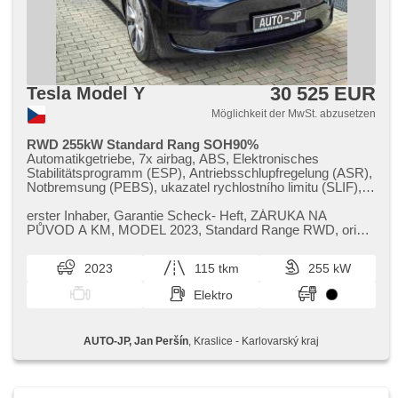
30 525 EUR
Tesla Model Y
Möglichkeit der MwSt. abzusetzen
RWD 255kW Standard Rang SOH90%
Automatikgetriebe, 7x airbag, ABS, Elektronisches
Stabilitätsprogramm (ESP), Antriebsschlupfregelung (ASR),
Notbremsung (PEBS), ukazatel rychlostního limitu (SLIF),
Blind Spot Anzeige, Servolenkung, 2-Zonen Klimaanlage,
Klimaautomatik, Standheizung, Standheizung mit
erster Inhaber,​ Garantie Scheck​- Heft,​ ZÁRUKA NA
Zeitvorwärmer, Adaptive Geschwindigkeitsregelung, LED
PŮVOD A KM,​ MODEL 2023,​ Standard Range RWD,​ orig.
adaptivní světlomety, LED matrixové světlomety, LED denní
19 ALU,​ vyhřívání všech 5​-ti sedadel,​ SOH ​- 90%
svícení, automatické přepínání dálkových světel, Alufelgen,
2023
115 tkm
255 kW
Bordcomputer, hlasové ovládání palubního počítače,
dotykové ovládání palubního počítače, digitální přístrojový
Elektro
štít, volba jízdního režimu, elektronická ruční brzda,
Navigation, parkovací senzory přední, parkovací senzory
zadní, Fahrkamera, bezklíčové odemykání, Lichtsensor,
AUTO-JP, Jan Peršín
, Kraslice - Karlovarský kraj
Scheibenwischersensor, Lenkrad einstellbar,
Multifunktionslenkrad, beheizte Lenkrad,
Beifahrerairbagdeaktivierung, Android Auto, Apple CarPlay,
bezdrátová nabíječka mobilních telefonů, Bluetooth, El.