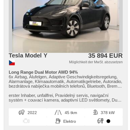
35 894 EUR
Tesla Model Y
Möglichkeit der MwSt. abzusetzen
Long Range Dual Motor AWD 94%
6x Airbag, Alufelgen, Adaptive Geschwindigkeitsregelung,
Alarmanlage, Klimaautomatik, Automatikgetriebe, Autoradio,
bezdrátová nabíječka mobilních telefonů, Bluetooth, Brems-
Assistent, Zentralverriegelung mit Funkfernbedienung, 2-
Zonen Klimaanlage, El. Klappspiegel, El. Deckel des
erster Inhaber,​ unfallfrei,​ Pravidelný servis,​ navigační
Kofferraums, El. Spiegel, Uhr Spur, Blind Spot Anzeige,
systém ​+ couvací kamera,​ adaptivní LED světlomety,​ Dual
isofix, LED denní svícení, Nebelscheinwerfer,
Motor – pohon vše...
Multifunktionslenkrad, Lenkrad einstellbar, Bordcomputer,
2022
45 tkm
378 kW
Panoramadach, Fahrkamera, parkovací senzory přední,
parkovací senzory zadní, Antrieb 4x4, Ledersitze,
Elektro
Navigation, Scheibenwischersensor, Reifendrucksensor,
starten per Taste, Dachträger, Tempomat, Getönte