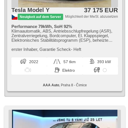
37 175 EUR
Tesla Model Y
Möglichkeit der MwSt. abzusetzen
Neuigkeit auf dem Server
Performance 79kWh, SoH 92%
Klimaautomatik, ABS, Antriebsschlupfregelung (ASR),
Zentralverriegelung, Bordcomputer, El. Klappspiegel,
Elektronisches Stabilitätsprogramm (ESP), beheizte
Sitze, Ledersitze, Scheibenwischersensor,
Reifendrucksensor, USB, El. einstellbare Sitze, beheizte
erster Inhaber,​ Garantie Scheck​- Heft
Lenkrad, Uhr Spur, Panoramadach, Servolenkung, El.
Seitenscheiben, Autoradio, Automatikgetriebe, Antrieb
2022
57 tkm
393 kW
4x4
Elektro
AAA Auto
, Praha 8 - Čimice