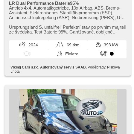
LR Dual Performance Baterie95%
Antrieb 4x4, Automatikgetriebe, 10x Airbag, ABS, Brems-
Assistent, Elektronisches Stabilitätsprogramm (ESP),
Antriebsschlupfregelung (ASR), Notbremsung (PEBS), Uhr
Spur, Anhängerkupplung, Servolenkung, 2-Zonen
Klimaanlage, Standheizung, Alufelgen, erfüllt 'EURO 0',
Ursprungsland S,​ unfallfrei,​ Perfektní stav po prvním majiteli
Bordcomputer, dotykové ovládání palubního počítače, volba
ze švédska. Test Baterie 95%. Garážované,​ dobíjené
jízdního režimu, elektronická ruční brzda, Navigation, 360°
převážně doma w...
monitorovací systém (AVM), Parkassistent, Lichtsensor,
2024
69 tkm
393 kW
Scheibenwischersensor, El. Seitenscheiben, El.
Vorderscheiben, Panoramadach, El. Klappspiegel,
Elektro
Zentralverriegelung mit Funkfernbedienung, Ledersitze,
isofix, beheizte Sitze, El. einstellbare Sitze,
höheneinstellbare Sitze, höheneinstellbare Fahrersitz,
Viking Cars s.r.o. Autorizovaný servis SAAB
, Poděbrady, Piskova
Reifendrucksensor, Vorderlichter LED, Nebelscheinwerfer,
Lhota
Außenthermometer, beheizte Spiegel, Teilbare
Rücksitzbank, Garantie, vyhřívaná zadní sedadla, tepelné
čerpadlo