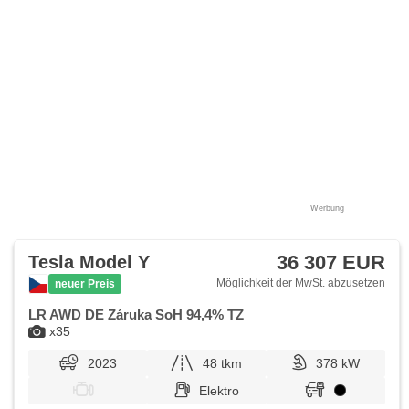
Deckel des Kofferraums, El. Seitenscheiben,
Panoramadach, El. Klappspiegel, El. Spiegel, samostmívací
zrcátka, Wegfahrsperre, Ledersitze, Lederpolsterung,
beheizte Sitze, El. einstellbare Sitze, höheneinstellbare
Sitze, paměť nastavení sedadla řidiče, Reifendrucksensor,
Abnutzungssensor des Bremsbelages, Vorderlichter LED,
Heck LED Leuchte, autom. Aktivation der Warnflutlicht,
Nebelscheinwerfer, USB, Autoradio, digitální příjem rádia
(DAB), Außenthermometer, beheizte Spiegel, Teilbare
Rücksitzbank, zadní loketní opěrka, Getönte Scheiben,
zatmavená zadní skla, zadní pohon, digitální přístrojová
deska, vyhřívaná zadní sedadla, tepelné čerpadlo, malý
kožený paket
Werbung
36 307 EUR
Tesla Model Y
Möglichkeit der MwSt. abzusetzen
neuer Preis
LR AWD DE Záruka SoH 94,4% TZ
x35
2023
48 tkm
378 kW
Elektro