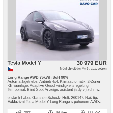
30 979 EUR
Tesla Model Y
Möglichkeit der MwSt. abzusetzen
Long Range AWD 75kWh SoH 90%
Automatikgetriebe, Antrieb 4x4, Klimaautomatik, 2-Zonen
Klimaanlage, Adaptive Geschwindigkeitsregelung,
Tempomat, Blind Spot Anzeige, asistent jízdy v jízdním
pruhu, Uhr Spur, asistent změny jízdního pruhu,
Überwachung der Ermüdung des Fahrers, 360°
erster Inhaber,​ Garantie Scheck​- Heft,​ 260147. Náš tip.
monitorovací systém (AVM), Fahrkamera, parkovací
Exkluzivní Tesla Model Y Long Range s pohonem AWD
senzory přední, parkovací senzory zadní, Parkassistent,
všech kol a výkonem 378 ...
LED adaptivní světlomety, Vorderlichter LED, Heck LED
2021
86 tkm
378 kW