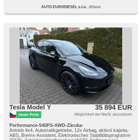
Scheiben, USB, beheizte Sitze, beheizte Spiegel, beheizte
AUTO EURODIESEL s.r.o.
, Jihlava
Lenkrad, höheneinstellbare Sitze, Heck LED Leuchte,
ambientní osvětlení interiéru, Android Auto, Apple CarPlay,
automatické přepínání dálkových světel, LED adaptivní
světlomety, wifi hotspot
35 894 EUR
Tesla Model Y
Möglichkeit der MwSt. abzusetzen
neuer Preis
Performance-540PS-AWD-Záruka-
Antrieb 4x4, Automatikgetriebe, 12x Airbag, aktivní kapota,
ABS, Brems-Assistent, Elektronisches Stabilitätsprogramm