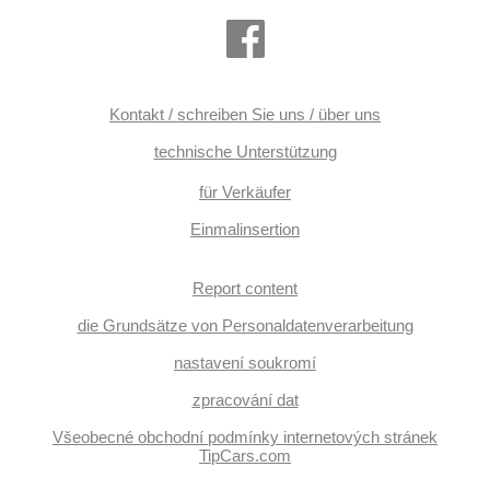
Sitze, höheneinstellbare Fahrersitz, Reifendrucksensor,
Abnutzungssensor des Bremsbelages, Vorderlichter LED,
Heck LED Leuchte, Start-Stop System, USB, Autoradio,
Außenthermometer, beheizte Spiegel, Teilbare
Rücksitzbank, Getönte Scheiben, Längssitzvorschub, El.
Anlasser, Garantie, digitální přístrojová deska, vyhřívaná
zadní sedadla, tepelné čerpadlo
Kontakt / schreiben Sie uns / über uns
technische Unterstützung
für Verkäufer
Einmalinsertion
Report content
die Grundsätze von Personaldatenverarbeitung
nastavení soukromí
zpracování dat
Všeobecné obchodní podmínky internetových stránek
TipCars.com