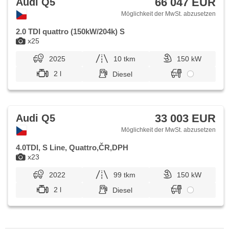
66 047 EUR
Audi Q5
Möglichkeit der MwSt. abzusetzen
2.0 TDI quattro (150kW/204k) S
x25
2025
10 tkm
150 kW
2 l
Diesel
33 003 EUR
Audi Q5
Möglichkeit der MwSt. abzusetzen
4.0TDI, S Line, Quattro,ČR,DPH
x23
2022
99 tkm
150 kW
2 l
Diesel