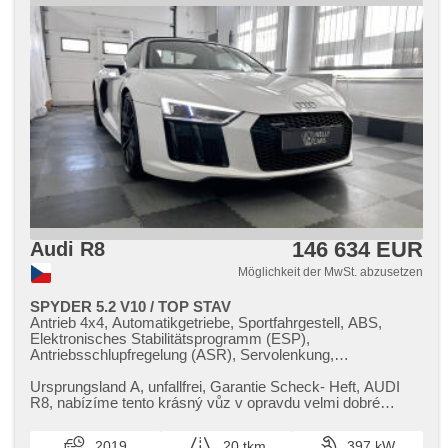
146 634 EUR
Audi R8
Möglichkeit der MwSt. abzusetzen
SPYDER 5.2 V10 / TOP STAV
Antrieb 4x4, Automatikgetriebe, Sportfahrgestell, ABS,
Elektronisches Stabilitätsprogramm (ESP),
Antriebsschlupfregelung (ASR), Servolenkung,
Klimaautomatik, Tempomat, LED denní svícení,
automatické přepínání dálkových světel, Alufelgen,
Ursprungsland A,​ unfallfrei,​ Garantie Scheck​- Heft,​ AUDI
Bordcomputer, hlasové ovládání palubního počítače,
R8,​ nabízíme tento krásný vůz v opravdu velmi dobré
Navigation, parkovací senzory přední, parkovací senzory
konfiguraci a špičkov...
zadní, Parkassistent, bezklíčové startování,
2019
20 tkm
397 kW