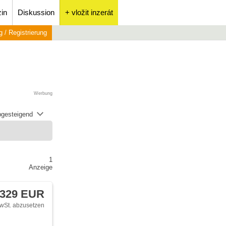
in
Diskussion
+ vložit inzerát
 / Registrierung
Werbung
abgesteigend
1
Anzeige
 329 EUR
wSt. abzusetzen