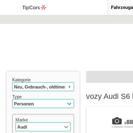
Fahrzeuga
Kategorie
Neu, Gebrauch-, oldtimer
3
vozy Audi S6 
Type
Personen
Marke
88
x
Audi
v detailu inzerc