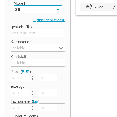
Modell
2022
S6
+ přidat další značku
gesucht. Text
Karosserie
beliebig
Kraftstoff
beliebig
Preis (
)
EUR
erzeugt
Tachometer (
)
km
Hubraum (ccm)