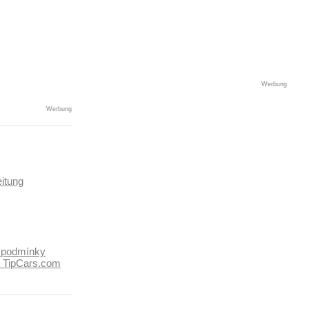
Werbung
Werbung
itung
 podmínky
k TipCars.com