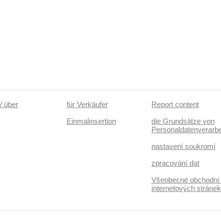
/ über
für Verkäufer
Report content
Einmalinsertion
die Grundsätze von
Personaldatenverarbe
nastavení soukromí
zpracování dat
Všeobecné obchodní
internetových stráne