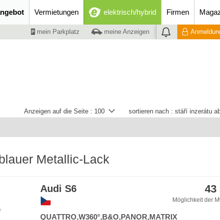
ngebot
Vermietungen
elektrisch/hybrid
Firmen
Magaz
mein Parkplatz
meine Anzeigen
Anmeldung
Anzeigen auf die Seite :
100
sortieren nach :
stáří inzerátu 
blauer Metallic-Lack
43
Audi S6
Möglichkeit der M
e
QUATTRO,W360°,B&O,PANOR,MATRIX