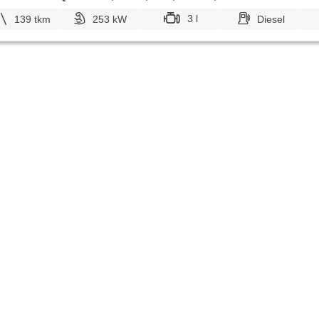
3 l
139 tkm
253 kW
Diesel