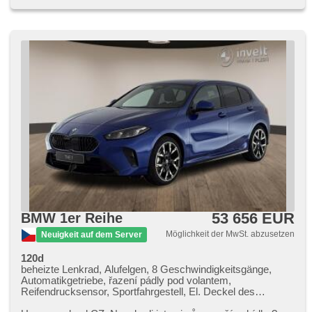
53 656 EUR
BMW 1er Reihe
Möglichkeit der MwSt. abzusetzen
Neuigkeit auf dem Server
120d
beheizte Lenkrad, Alufelgen, 8 Geschwindigkeitsgänge,
Automatikgetriebe, řazení pádly pod volantem,
Reifendrucksensor, Sportfahrgestell, El. Deckel des
Kofferraums, 2x Airbag, Fahrer-Airbag, samostmívací