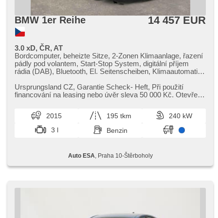
14 457 EUR
BMW 1er Reihe
3.0 xD, ČR, AT
Bordcomputer, beheizte Sitze, 2-Zonen Klimaanlage, řazení
pádly pod volantem, Start-Stop System, digitální příjem
rádia (DAB), Bluetooth, El. Seitenscheiben, Klimaautomatik,
Ledersitze, Sportsitze, Tempomat, Lenkrad einstellbar,
Navigation, Multifunktionslenkrad, USB, Bi Xenon-
Ursprungsland CZ,​ Garantie Scheck​- Heft,​ Při použití
Scheinwerfer, Automatikgetriebe, bezklíčové odemykání,
financování na leasing nebo úvěr sleva 50 000 Kč. Otevřeno
täglich Leuchten, automatické přepínání dálkových světel,
denně (včetně víke...
volba jízdního režimu, Fahrgestell Steifheitsregelung,
2015
195 tkm
240 kW
Alufelgen, El. Spiegel, Scheinwerferwaschanlagen,
Servolenkung, Antrieb 4x4, Zentralverriegelung mit
3 l
Benzin
Funkfernbedienung, Elektronisches Stabilitätsprogramm
(ESP), Scheibenwischersensor, El. Klappspiegel,
Reifendrucksensor, starten per Taste, ABS, Alarmanlage,
Auto ESA
, Praha 10-Štěrboholy
isofix, Fahrkamera, Notbremsung (PEBS), Wegfahrsperre,
10x Airbag