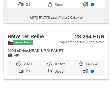
Airbag, Beifahrerairbagdeaktivierung, Bordcomputer,
2 l
Diesel
Außenthermometer, Anhängerkupplung, Alufelgen,
Abnutzungssensor des Bremsbelages, ABS,
Antriebsschlupfregelung (ASR), Elektronisches
AUTO FALTYS s.r.o.
, Praha 9 Čakovice
Stabilitätsprogramm (ESP), Reifendrucksensor,
Servolenkung, Automatikgetriebe, Fahrkamera,
Überwachung der Ermüdung des Fahrers, parkovací
senzory přední, parkovací senzory zadní, starten per Taste,
Scheibenwischersensor, Lichtsensor
28 294 EUR
BMW 1er Reihe
Möglichkeit der MwSt. abzusetzen
neuer Preis
120d xDrive,HEAD-UP,M-PAKET
x48
2020
87 tkm
140 kW
2 l
Diesel