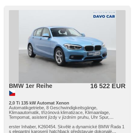
16 522 EUR
BMW 1er Reihe
2,0 Ti 135 kW Automat Xenon
Automatikgetriebe, 8 Geschwindigkeitsgänge,
Klimaautomatik, třízónová klimatizace, Klimaanlage,
Tempomat, asistent jízdy v jízdním pruhu, Uhr Spur,
Überwachung der Ermüdung des Fahrers, parkovací
senzory přední, parkovací senzory zadní, Parkassistent,
erster Inhaber,​ K260454. Skvělé a dynamické BMW Řada 1
LED adaptivní světlomety, Vorderlichter LED, Heck LED
s elegantní karoserií hatchback představuje dokonalé