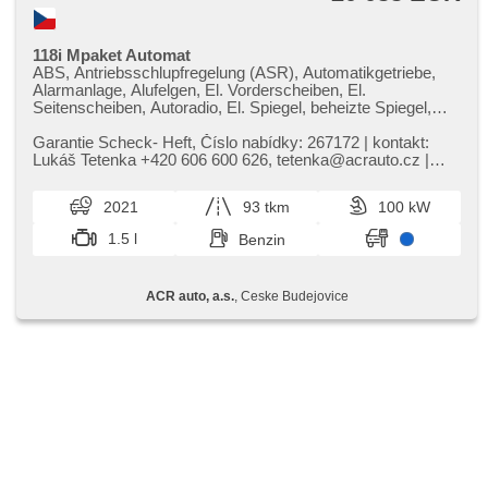
118i Mpaket Automat
ABS, Antriebsschlupfregelung (ASR), Automatikgetriebe,
Alarmanlage, Alufelgen, El. Vorderscheiben, El.
Seitenscheiben, Autoradio, El. Spiegel, beheizte Spiegel,
beheizte Sitze, Sportsitze, Tempomat, Wegfahrsperre,
Zentralverriegelung, Sportfahrgestell, Elektronisches
Garantie Scheck​- Heft,​ Číslo nabídky: 267172 | kontakt:
Stabilitätsprogramm (ESP), Multifunktionslenkrad, USB,
Lukáš Tetenka ​+420 606 600 626,​ tetenka@acrauto.cz |
Nebelscheinwerfer, El. Klappspiegel, Brems-Assistent,
Barva: MISANO BLUE M...
Reifendrucksensor, Adaptive Geschwindigkeitsregelung,
2021
93 tkm
100 kW
AUX, Vorderlichter LED, täglich Leuchten, Start-Stop
System, Bluetooth, Speicherkarte, isofix, parkovací senzory
1.5 l
Benzin
přední, parkovací senzory zadní, bezklíčové startování,
digitální příjem rádia (DAB), LED adaptivní světlomety
ACR auto, a.s.
, Ceske Budejovice