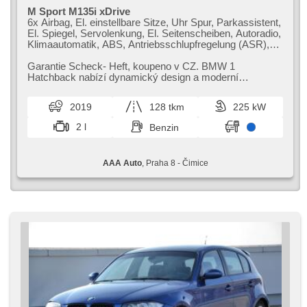
M Sport M135i xDrive
6x Airbag, El. einstellbare Sitze, Uhr Spur, Parkassistent,
El. Spiegel, Servolenkung, El. Seitenscheiben, Autoradio,
Klimaautomatik, ABS, Antriebsschlupfregelung (ASR),
Zentralverriegelung, Bordcomputer, El. Klappspiegel,
Elektronisches Stabilitätsprogramm (ESP), beheizte
Garantie Scheck​- Heft,​ koupeno v CZ. BMW 1
Sitze, head-up display, Scheibenwischersensor, starten
Hatchback nabízí dynamický design a moderní
per Taste, Reifendrucksensor, USB, Automatikgetriebe,
technologie. Tento model kombinuje komfortn...
Antrieb 4x4
2019
128 tkm
225 kW
2 l
Benzin
AAA Auto
, Praha 8 - Čimice