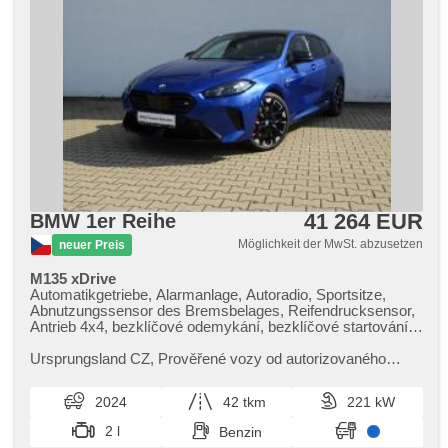
41 264 EUR
BMW 1er Reihe
Möglichkeit der MwSt. abzusetzen
neuer Preis
M135 xDrive
Automatikgetriebe, Alarmanlage, Autoradio, Sportsitze,
Abnutzungssensor des Bremsbelages, Reifendrucksensor,
Antrieb 4x4, bezklíčové odemykání, bezklíčové startování,
head-up display, beheizte Sitze, Fahrgestell
Steifheitsregelung, Blind Spot Anzeige, LED denní svícení
Ursprungsland CZ,​ Prověřené vozy od autorizovaného
dealera BMW CarTec Liberec. Pro více informací
kontaktujte naše prodejce nebo ...
2024
42 tkm
221 kW
2 l
Benzin