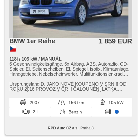
1 859 EUR
BMW 1er Reihe
118i / 105 kW / MANUÁL
6 Geschwindigkeitsgänge, 6x Airbag, ABS, Autoradio, CD-
Spieler, El. Seitenscheiben, El. Spiegel, isofix, Klimaanlage,
Handgetriebe, Nebelscheinwerfer, Multifunktionslenkrad,
Lenkrad einstellbar, parkovací senzory zadní,
Servolenkung, Elektronisches Stabilitätsprogramm (ESP),
Ursprungsland D,​ JAKO NOVÉ KOUPENO V SRN !! OD
Start-Stop System, Tempomat, Ausziehbare Kopflehnen,
ROKU 2016 PROVOZ V ČR !! ČALOUNĚNÍ LÁTKA,​
höheneinstellbare Sitze, höheneinstellbare Fahrersitz, zadní
KOŽENÝ MULTIFUNKČNÍ VOLANT,​ VYHŘÍVANÁ SED...
pohon, Heckscheibenwischer
2007
156 tkm
105 kW
2 l
Benzin
RPD Auto CZ a.s.
, Praha 8