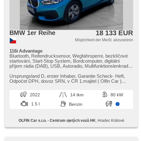
18 133 EUR
BMW 1er Reihe
Möglichkeit der MwSt. abzusetzen
116i Advantage
Bluetooth, Reifendrucksensor, Wegfahrsperre, bezklíčové
startování, Start-Stop System, Bordcomputer, digitální
příjem rádia (DAB), USB, Autoradio, Multifunktionslenkrad,
höheneinstellbare Fahrersitz, höheneinstellbare Sitze,
beheizte Sitze, Heckscheibenwischer, Heck LED Leuchte,
Ursprungsland D,​ erster Inhaber,​ Garantie Scheck​- Heft,​
Alufelgen, beheizte Spiegel, Scheibenwischersensor,
Odpočet DPH,​ dovoz SRN,​ v ĆR 1.majitel ( Olfin Car )
Lichtsensor, El. Vorderscheiben, El. Seitenscheiben,
Nehavarováno,​ nelakov...
Zentralverriegelung, 2-Zonen Klimaanlage, Vorderlichter
2022
14 tkm
80 kW
LED, Zentralverriegelung mit Funkfernbedienung,
Tempomat, hands free, parkovací senzory přední,
1.5 l
Benzin
Außenthermometer, Servolenkung, Elektronisches
Stabilitätsprogramm (ESP), Antriebsschlupfregelung (ASR),
6x Airbag, Antrieb 4x2, Handgetriebe, 6
OLFIN Car s.r.o. - Centrum ojetých vozů HK
, Hradec Králové
Geschwindigkeitsgänge, erfüllt 'EURO VI', ABS