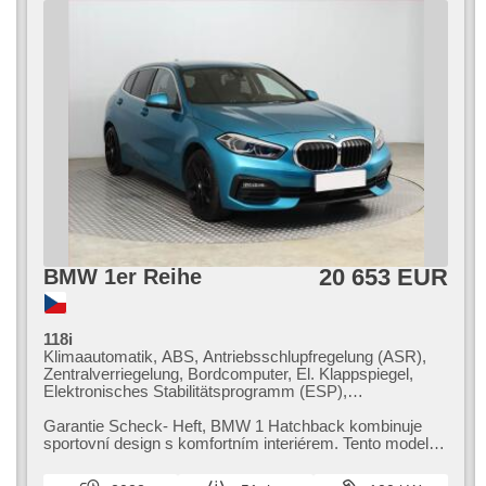
20 653 EUR
BMW 1er Reihe
118i
Klimaautomatik, ABS, Antriebsschlupfregelung (ASR),
Zentralverriegelung, Bordcomputer, El. Klappspiegel,
Elektronisches Stabilitätsprogramm (ESP),
Nebelscheinwerfer, beheizte Sitze,
Scheibenwischersensor, starten per Taste, Sportsitze,
Garantie Scheck​- Heft,​ BMW 1 Hatchback kombinuje
Reifendrucksensor, USB, 6x Airbag, beheizte Lenkrad,
sportovní design s komfortním interiérem. Tento model
Uhr Spur, Servolenkung, El. Seitenscheiben, Autoradio,
vyniká moderní výbavou a na...
Automatikgetriebe