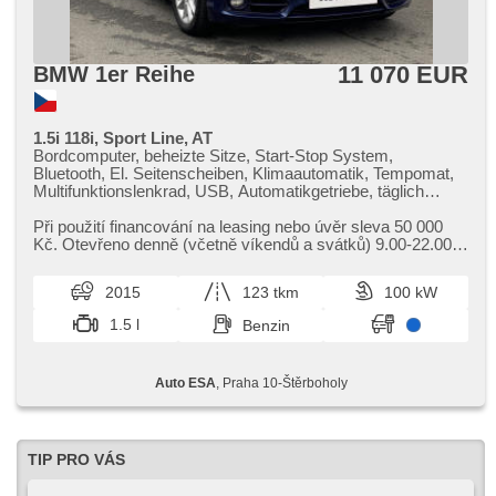
11 070 EUR
BMW 1er Reihe
1.5i 118i, Sport Line, AT
Bordcomputer, beheizte Sitze, Start-Stop System,
Bluetooth, El. Seitenscheiben, Klimaautomatik, Tempomat,
Multifunktionslenkrad, USB, Automatikgetriebe, täglich
Leuchten, Alufelgen, El. Spiegel, Servolenkung,
Zentralverriegelung mit Funkfernbedienung,
Při použití financování na leasing nebo úvěr sleva 50 000
Scheibenwischersensor, Nebelscheinwerfer, Schaltflutlicht,
Kč. Otevřeno denně (včetně víkendů a svátků) 9.00​-22.00
Reifendrucksensor, starten per Taste, ABS, isofix,
hod. Kupujte vozy s garancí!
Beifahrerairbagdeaktivierung, 6x Airbag
2015
123 tkm
100 kW
1.5 l
Benzin
Auto ESA
, Praha 10-Štěrboholy
TIP PRO VÁS