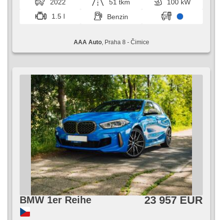
2022
51 tkm
100 kW
1.5 l
Benzin
AAA Auto
, Praha 8 - Čimice
23 957 EUR
BMW 1er Reihe