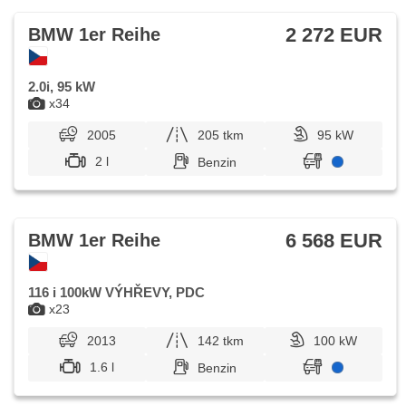
2 272 EUR
BMW 1er Reihe
2.0i, 95 kW
x34
2005
205 tkm
95 kW
2 l
Benzin
6 568 EUR
BMW 1er Reihe
116 i 100kW VÝHŘEVY, PDC
x23
2013
142 tkm
100 kW
1.6 l
Benzin