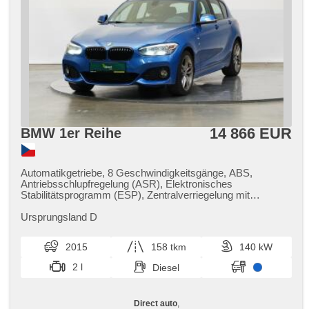
14 866 EUR
BMW 1er Reihe
Automatikgetriebe, 8 Geschwindigkeitsgänge, ABS,
Antriebsschlupfregelung (ASR), Elektronisches
Stabilitätsprogramm (ESP), Zentralverriegelung mit
Funkfernbedienung, Bordcomputer, Nebelscheinwerfer, El.
Spiegel, Alufelgen, Tempomat, Multifunktionslenkrad, Antrieb
Ursprungsland D
4x4, Servolenkung, Autoradio, El. Seitenscheiben,
Heckscheibenwischer, zadní loketní opěrka,
2015
158 tkm
140 kW
Außenthermometer, Reifendrucksensor, Start-Stop System,
Bluetooth, isofix, Lenkrad einstellbar, starten per Taste,
2 l
Diesel
höheneinstellbare Sitze, Abnutzungssensor des
Bremsbelages, LED denní svícení
Direct auto
,