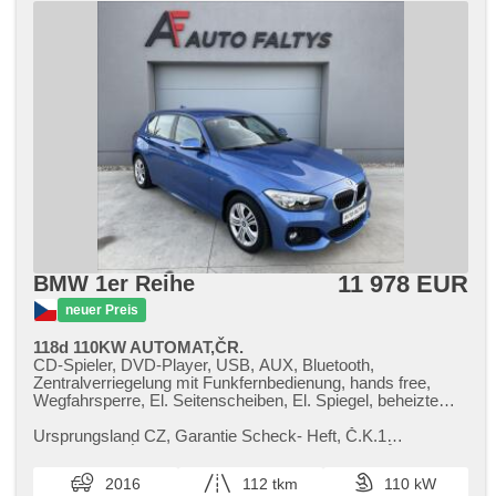
11 978 EUR
BMW 1er Reihe
neuer Preis
118d 110KW AUTOMAT,ČR.
CD-Spieler, DVD-Player, USB, AUX, Bluetooth,
Zentralverriegelung mit Funkfernbedienung, hands free,
Wegfahrsperre, El. Seitenscheiben, El. Spiegel, beheizte
Spiegel, Getönte Scheiben, Nebelscheinwerfer, Heck LED
Leuchte, Heckscheibenwischer, Klimaautomatik, Teilbare
Ursprungsland CZ,​ Garantie Scheck​- Heft,​ Č.K.1
Rücksitzbank, Anhängevorrichtung, Vorderlichter LED,
PRAVIDELNÝ SERVIS VOZU.GARANCE NA PŮVOD
beheizte Sitze, LED denní svícení, höheneinstellbare Sitze,
VOZU A PRAVOST NAJETÝCH KILOMETRŮ.VÝHODNÉ
2016
112 tkm
110 kW
Ledersitze, Lenkrad einstellbar, Multifunktionslenkrad, 6x
F...