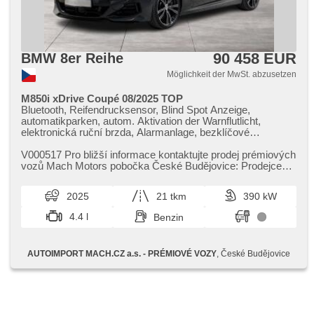
vyjímatelná zadní sedadla, zadní loketní opěrka,
Dachscheibe, Innenthermometer, Getönte Scheiben,
zatmavená zadní skla, Längssitzvorschub, Ausziehbare
Kopflehnen, El. Anlasser, digitální přístrojová deska
90 458 EUR
BMW 8er Reihe
Möglichkeit der MwSt. abzusetzen
M850i xDrive Coupé 08/2025 TOP
Bluetooth, Reifendrucksensor, Blind Spot Anzeige,
automatikparken, autom. Aktivation der Warnflutlicht,
elektronická ruční brzda, Alarmanlage, bezklíčové
odemykání, bezklíčové startování, Start-Stop System,
Bordcomputer, digitální příjem rádia (DAB), USB,
V000517 Pro bližší informace kontaktujte prodej prémiových
Navigation, dotykové ovládání palubního počítače,
vozů Mach Motors pobočka České Budějovice: Prodejce
Autoradio, bezdrátová nabíječka mobilních telefonů,
Patrik Vačkář tel.:...
ovládání gesty, Apple CarPlay, Android Auto,
2025
21 tkm
390 kW
Multifunktionslenkrad, Lenkrad einstellbar, ambientní
osvětlení interiéru, paměť nastavení sedadla řidiče, beheizte
4.4 l
Benzin
Sitze, odvětrávaná sedadla, Sportsitze, isofix, El.
einstellbare Sitze, täglich Leuchten, Heck LED Leuchte,
Alufelgen, El. Spiegel, beheizte Spiegel,
AUTOIMPORT MACH.CZ a.s. - PRÉMIOVÉ VOZY
, České Budějovice
Scheibenwischersensor, Lichtsensor, El. Vorderscheiben,
El. Seitenscheiben, El. Deckel des Kofferraums, El.
Wagentürschlüssung, Zentralverriegelung, řazení pádly pod
volantem, Differentialsperre, Fahrgestell Steifheitsregelung,
Klimaautomatik, LED adaptivní světlomety, laserové
světlomety, Beifahrerairbagdeaktivierung, head-up display,