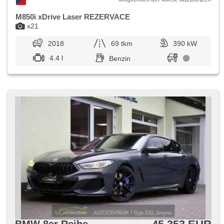
M850i xDrive Laser REZERVACE
x21
2018
69 tkm
390 kW
4.4 l
Benzin