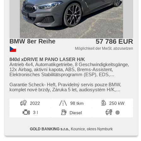
57 786 EUR
BMW 8er Reihe
Möglichkeit der MwSt. abzusetzen
840d xDRIVE M PANO LASER H/K
Antrieb 4x4, Automatikgetriebe, 8 Geschwindigkeitsgänge,
12x Airbag, aktivní kapota, ABS, Brems-Assistent,
Elektronisches Stabilitätsprogramm (ESP), EDS,
Antriebsschlupfregelung (ASR), Notbremsung (PEBS),
asistent stability přívěsu (TSA), Geschwindigkeitsregelung
Garantie Scheck​- Heft,​ Pravidelný servis pouze BMW,​
von der Hang, asistent rozjezdu do kopce (HSA), ukazatel
komplet nové brzdy,​ Záruka 5 let,​ audiosystém H/K,​
rychlostního limitu (SLIF), Uhr Spur, Blind Spot Anzeige,
příplatková antracitová ba...
asistent jízdy v koloně, asistent změny jízdního pruhu,
2022
98 tkm
250 kW
asistent jízdy v jízdním pruhu, Überwachung der Ermüdung
des Fahrers, automatisch im Berg bremsen , Fahrgestell
3 l
Diesel
Steifheitsregelung, adaptivní regulace podvozku,
Anhängerkupplung, Servolenkung, 4-Zonen Klimaanlage,
Klimaautomatik, Tempomat, LED adaptivní světlomety, LED
GOLD BANKING s.r.o.
, Kounice, okres Nymburk
matrixové světlomety, automatické přepínání dálkových
světel, laserové světlomety, Alufelgen, erfüllt 'EURO VI',
Bordcomputer, dotykové ovládání palubního počítače,