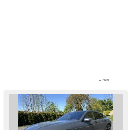
hlasové ovládání palubního počítače, Standheizung,
Adaptive Geschwindigkeitsregelung, hands free, parkovací
senzory přední, Anhängerkupplung, Sportfahrgestell,
abgestimmter Auspuff, Servolenkung, Elektronisches
Stabilitätsprogramm (ESP), Antriebsschlupfregelung (ASR),
EDS, Notbremsung (PEBS), automatisch im Berg bremsen
, 8x Airbag, Antrieb 4x4, Automatikgetriebe, 8
Geschwindigkeitsgänge, Lederpolsterung, Fahrkamera,
hlídání provozu při couvání (RCTA), ABS
Werbung