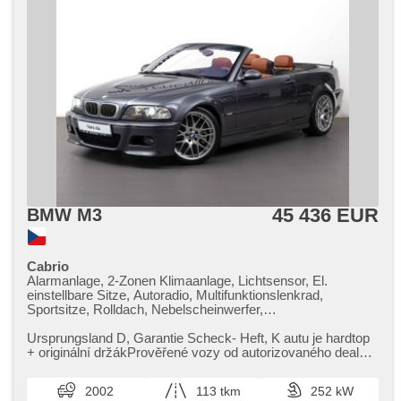
45 436 EUR
BMW M3
Cabrio
Alarmanlage, 2-Zonen Klimaanlage, Lichtsensor, El.
einstellbare Sitze, Autoradio, Multifunktionslenkrad,
Sportsitze, Rolldach, Nebelscheinwerfer,
Scheinwerferwaschanlagen, beheizte Sitze
Ursprungsland D,​ Garantie Scheck​- Heft,​ K autu je hardtop ​
+ originální držákPrověřené vozy od autorizovaného dealera
BMW CarTec Pr...
2002
113 tkm
252 kW