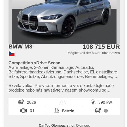
108 715 EUR
BMW M3
Möglichkeit der MwSt. abzusetzen
Competition xDrive Sedan
Alarmanlage, 2-Zonen Klimaanlage, Autoradio,
Beifahrerairbagdeaktivierung, Dachscheibe, El. einstellbare
Sitze, Sportsitze, Abnutzungssensor des Bremsbelages,
Reifendrucksensor, beheizte Lenkrad, zatmavená zadní
skla, bezklíčové odemykání, bezklíčové startování,
Skvělá volba. Pro více informací o voze kontaktujte naše
odvětrávaná sedadla, beheizte Sitze, Fahrgestell
prodejce nebo nás navštivte v našem showroomu od
Steifheitsregelung, LED denní svícení
pondělí do pátku,​ vždy o...
2026
390 kW
3 l
Benzin
CarTec Olomouc s.r.o.
, Olomouc