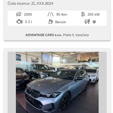
Scheinwerfer, Zentralverriegelung mit Funkfernbedienung,
Číslo inzerce: ZL.XXX.8024
Teilbare Rücksitzbank, parkovací senzory zadní,
Außenthermometer, Servolenkung, Elektronisches
2005
95 tkm
265 kW
Stabilitätsprogramm (ESP), Antriebsschlupfregelung (ASR),
Antrieb 4x2, Automatikgetriebe, ABS
3.2 l
Benzin
ADVANTAGE CARS s.r.o.
, Praha 9, Vysočany