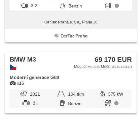
3.2 l
Benzin
CarTec Praha s. r. o.
, Praha 10
69 170 EUR
BMW M3
Möglichkeit der MwSt. abzusetzen
Moderní generace G80
x16
2021
104 tkm
375 kW
3 l
Benzin