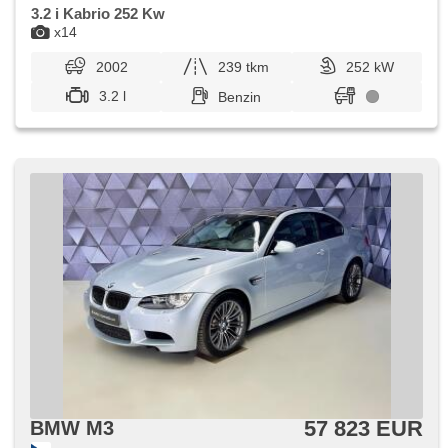
3.2 i Kabrio 252 Kw
x14
2002
239 tkm
252 kW
3.2 l
Benzin
57 823 EUR
BMW M3