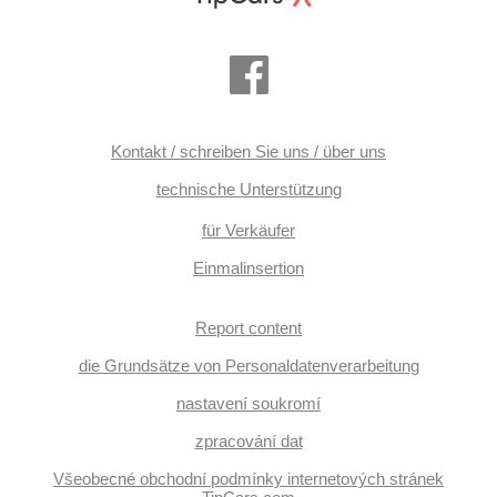
Steifheitsregelung, Dachträger, třízónová klimatizace,
Vorderlichter LED, LED adaptivní světlomety,
Beifahrerairbagdeaktivierung, Zentralverriegelung mit
Funkfernbedienung, head-up display, hlasové ovládání
palubního počítače, Adaptive Geschwindigkeitsregelung,
hands free, 360° monitorovací systém (AVM), parkovací
senzory přední, Außenthermometer, Sportfahrgestell,
abgestimmter Auspuff, Servolenkung, Elektronisches
Stabilitätsprogramm (ESP), Antriebsschlupfregelung (ASR),
Kontakt / schreiben Sie uns / über uns
EDS, Notbremsung (PEBS), Brems-Assistent, automatisch
im Berg bremsen , 7x airbag, Antrieb 4x4,
technische Unterstützung
Automatikgetriebe, Lederpolsterung, hlídání provozu při
couvání (RCTA), ABS
für Verkäufer
Einmalinsertion
Report content
die Grundsätze von Personaldatenverarbeitung
nastavení soukromí
zpracování dat
Všeobecné obchodní podmínky internetových stránek