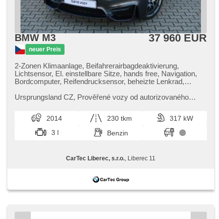
Heck LED Leuchte, autom. Aktivation der Warnflutlicht,
Start-Stop System, USB, digitální příjem rádia (DAB),
Außenthermometer, beheizte Spiegel, vyhřívané trysky
ostřikovačů čelního skla, Teilbare Rücksitzbank, zadní
37 960 EUR
BMW M3
loketní opěrka, Innenthermometer, abgestimmter Auspuff,
Heckscheibenwischer, zatmavená zadní skla,
neuer Preis
Längssitzvorschub, Ausziehbare Kopflehnen, El. Anlasser,
Garantie, digitální přístrojová deska, wifi hotspot
2-Zonen Klimaanlage, Beifahrerairbagdeaktivierung,
Lichtsensor, El. einstellbare Sitze, hands free, Navigation,
Bordcomputer, Reifendrucksensor, beheizte Lenkrad,
zatmavená zadní skla, Alufelgen,
Scheinwerferwaschanlagen, bezklíčové odemykání,
Ursprungsland CZ,​ Prověřené vozy od autorizovaného
bezklíčové startování, beheizte Sitze, Fahrgestell
dealera BMW CarTec Liberec. Pro více informací
Steifheitsregelung, LED denní svícení
kontaktujte naše prodejce nebo ...
2014
230 tkm
317 kW
3 l
Benzin
CarTec Liberec, s.r.o.
, Liberec 11