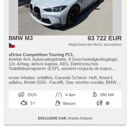
93 722 EUR
BMW M3
Möglichkeit der MwSt. abzusetzen
xDrive Competition Touring FCL
Antrieb 4x4, Automatikgetriebe, 8 Geschwindigkeitsgänge,
12x Airbag, aktivní kapota, ABS, Elektronisches
Stabilitätsprogramm (ESP), asistent rozjezdu do kopce
(HSA), ukazatel rychlostního limitu (SLIF), Uhr Spur, Blind
Spot Anzeige, asistent jízdy v koloně, asistent změny
erster Inhaber,​ unfallfrei,​ Garantie Scheck​- Heft,​ Ihned k
jízdního pruhu, asistent jízdy v jízdním pruhu, Überwachung
odběru,​ Model 2026 ​- Facelift,​ Stav nového vozidla,​ BMW
der Ermüdung des Fahrers, Fahrgestell Steifheitsregelung,
Garance​+,​ Oprav...
adaptivní regulace podvozku, Servolenkung, třízónová
2025
4 tkm
390 kW
klimatizace, Klimaautomatik, Adaptive
Geschwindigkeitsregelung, LED adaptivní světlomety,
3 l
Benzin
Schaltflutlicht, LED denní svícení, automatické přepínání
dálkových světel, Alufelgen, erfüllt 'EURO VI',
Bordcomputer, dotykové ovládání palubního počítače,
EXCLUSIVE CAR
, Hradec Králové
digitální přístrojový štít, volba jízdního režimu, elektronická
ruční brzda, Navigation, head-up display, hlídání provozu při
couvání (RCTA), parkovací senzory přední, parkovací