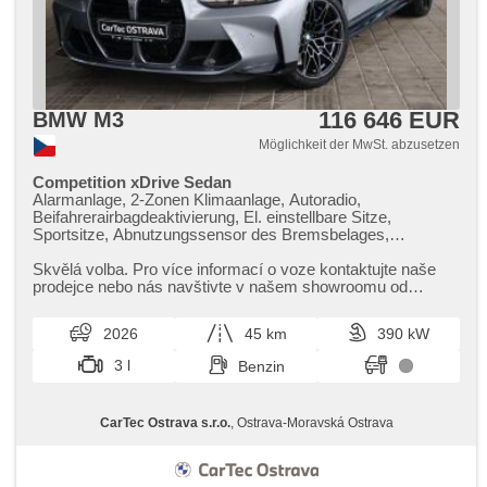
116 646 EUR
BMW M3
Möglichkeit der MwSt. abzusetzen
Competition xDrive Sedan
Alarmanlage, 2-Zonen Klimaanlage, Autoradio,
Beifahrerairbagdeaktivierung, El. einstellbare Sitze,
Sportsitze, Abnutzungssensor des Bremsbelages,
Reifendrucksensor, beheizte Lenkrad, zatmavená zadní
skla, bezklíčové odemykání, bezklíčové startování,
Skvělá volba. Pro více informací o voze kontaktujte naše
odvětrávaná sedadla, beheizte Sitze, Fahrgestell
prodejce nebo nás navštivte v našem showroomu od
Steifheitsregelung, Blind Spot Anzeige, LED denní svícení
pondělí do pátku,​ vždy o...
2026
45 km
390 kW
3 l
Benzin
CarTec Ostrava s.r.o.
, Ostrava-Moravská Ostrava