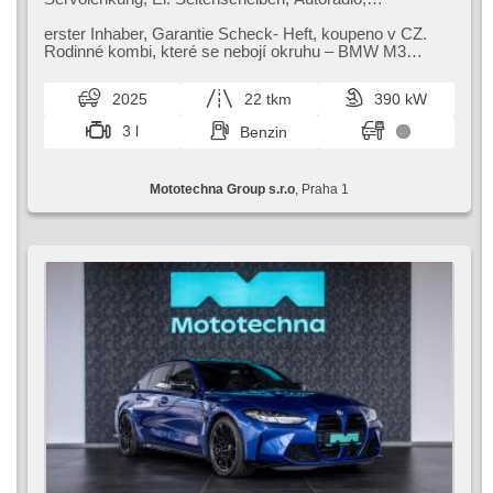
Klimaautomatik, ABS, Antriebsschlupfregelung (ASR),
Zentralverriegelung, Bordcomputer, El. Klappspiegel,
erster Inhaber,​ Garantie Scheck​- Heft,​ koupeno v CZ.
Elektronisches Stabilitätsprogramm (ESP),
Rodinné kombi,​ které se nebojí okruhu – BMW M3
Nebelscheinwerfer, beheizte Sitze, Ledersitze,
Touring Competition přináší ik...
Scheibenwischersensor, starten per Taste, Sportsitze,
2025
22 tkm
390 kW
Reifendrucksensor, USB, Fahrgestell Steifheitsregelung,
Automatikgetriebe, Antrieb 4x4
3 l
Benzin
Mototechna Group s.r.o
, Praha 1