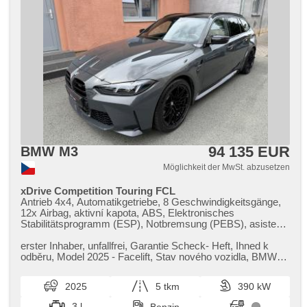
94 135 EUR
BMW M3
Möglichkeit der MwSt. abzusetzen
xDrive Competition Touring FCL
Antrieb 4x4, Automatikgetriebe, 8 Geschwindigkeitsgänge,
12x Airbag, aktivní kapota, ABS, Elektronisches
Stabilitätsprogramm (ESP), Notbremsung (PEBS), asistent
rozjezdu do kopce (HSA), ukazatel rychlostního limitu
(SLIF), Uhr Spur, Blind Spot Anzeige, asistent změny
erster Inhaber,​ unfallfrei,​ Garantie Scheck​- Heft,​ Ihned k
jízdního pruhu, asistent jízdy v jízdním pruhu, Überwachung
odběru,​ Model 2025 ​- Facelift,​ Stav nového vozidla,​ BMW
der Ermüdung des Fahrers, Fahrgestell Steifheitsregelung,
Garance​+,​ Oprav...
Servolenkung, třízónová klimatizace, Klimaautomatik,
2025
5 tkm
390 kW
Adaptive Geschwindigkeitsregelung, LED adaptivní
světlomety, Schaltflutlicht, LED denní svícení, automatické
3 l