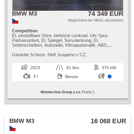
74 349 EUR
BMW M3
Möglichkeit der MwSt. abzusetzen
Competition
El. einstellbare Sitze, beheizte Lenkrad, Uhr Spur,
Parkassistent, El. Spiegel, Servolenkung, El.
Seitenscheiben, Autoradio, Klimaautomatik, ABS,
Antriebsschlupfregelung (ASR), Zentralverriegelung,
Bordcomputer, El. Klappspiegel, Elektronisches
Garantie Scheck​- Heft,​ koupeno v CZ.
Stabilitätsprogramm (ESP), beheizte Sitze, head-up
display, Ledersitze, Scheibenwischersensor, starten per
2023
61 tkm
375 kW
Taste, Sportsitze, Reifendrucksensor, USB, Fahrgestell
Steifheitsregelung, Automatikgetriebe, Antrieb 4x4
3 l
Benzin
Mototechna Group s.r.o
, Praha 1
16 068 EUR
BMW M3