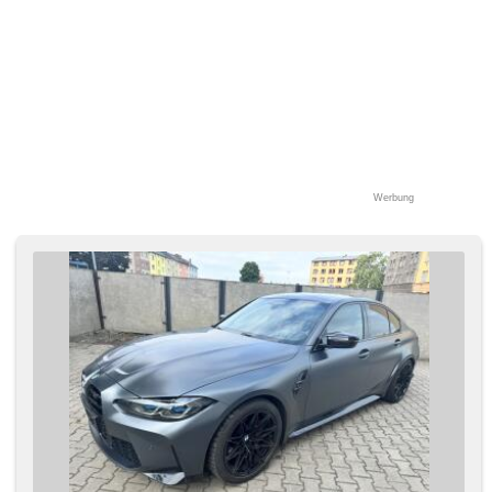
(DAB), Außenthermometer, beheizte Spiegel, vyhřívané
trysky ostřikovačů čelního skla, zatmavená zadní skla,
Antrieb 4x2, Längssitzvorschub, digitální přístrojová deska
Werbung