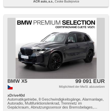
ACR auto, a.s.
, Ceske Budejovice
Speicherkarte, odvětrávaná sedadla, bezdrátová nabíječka
mobilních telefonů, isofix, samostmívací zrcátka, parkovací
senzory přední, parkovací senzory zadní, bezklíčové
startování, bezklíčové odemykání, ambientní osvětlení
interiéru, digitální příjem rádia (DAB), LED adaptivní
světlomety, automatické přepínání dálkových světel
99 091 EUR
BMW X5
Möglichkeit der MwSt. abzusetzen
xDrive40d
Automatikgetriebe, 8 Geschwindigkeitsgänge, Alarmanlage,
Autoradio, Multifunktionslenkrad, Trennnetz im
Gepäckraum, Abnutzungssensor des Bremsbelages,