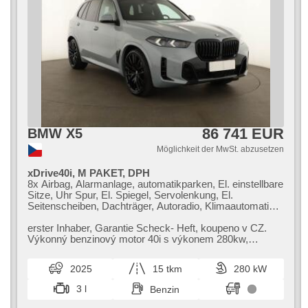
86 741 EUR
BMW X5
Möglichkeit der MwSt. abzusetzen
xDrive40i, M PAKET, DPH
8x Airbag, Alarmanlage, automatikparken, El. einstellbare
Sitze, Uhr Spur, El. Spiegel, Servolenkung, El.
Seitenscheiben, Dachträger, Autoradio, Klimaautomatik,
ABS, Antriebsschlupfregelung (ASR),
Zentralverriegelung, Bordcomputer, El. Klappspiegel,
erster Inhaber,​ Garantie Scheck​- Heft,​ koupeno v CZ.
Elektronisches Stabilitätsprogramm (ESP), Fahrgestell
Výkonný benzinový motor 40i s výkonem 280kw,​
Niveauregulierung, beheizte Sitze, head-up display,
automatickou převodovkou a pohon...
Ledersitze, Scheibenwischersensor, starten per Taste,
2025
15 tkm
280 kW
Anhängerkupplung, Reifendrucksensor, USB, Fahrgestell
Steifheitsregelung, Automatikgetriebe, Antrieb 4x4
3 l
Benzin