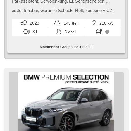
Parkassistent, Servolenkung, El. Seitenscheiben,
Dachträger, Autoradio, Klimaautomatik, ABS,
Antriebsschlupfregelung (ASR), Zentralverriegelung,
erster Inhaber,​ Garantie Scheck​- Heft,​ koupeno v CZ.
Bordcomputer, El. Wagentürschlüssung, El.
Klappspiegel, Elektronisches Stabilitätsprogramm (ESP),
2023
149 tkm
210 kW
Nebelscheinwerfer, beheizte Sitze, head-up display,
Ledersitze, Scheibenwischersensor, starten per Taste,
3 l
Diesel
Anhängerkupplung, Reifendrucksensor, USB,
Automatikgetriebe, Antrieb 4x4
Mototechna Group s.r.o
, Praha 1