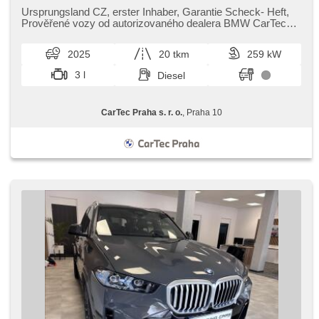
Reifendrucksensor, zatmavená zadní skla, Alufelgen, el.
tažné zařízení, bezklíčové odemykání, bezklíčové
Ursprungsland CZ,​ erster Inhaber,​ Garantie Scheck​- Heft,​
startování, El. einstellbare Sitze, odvětrávaná sedadla,
Prověřené vozy od autorizovaného dealera BMW CarTec
Panoramadach, beheizte Sitze, Frontmassagesitze,
Praha. Pro více infor...
Fahrgestell Steifheitsregelung, LED denní svícení, El.
2025
20 tkm
259 kW
Wagentürschlüssung
3 l
Diesel
CarTec Praha s. r. o.
, Praha 10