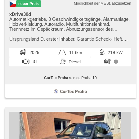
Möglichkeit der MwSt. abzusetzen
neuer Preis
xDrive30d
Automatikgetriebe, 8 Geschwindigkeitsgänge, Alarmanlage,
Holzverkleidung, Autoradio, Multifunktionslenkrad,
Trennnetz im Gepäckraum, Abnutzungssensor des
Bremsbelages, Reifendrucksensor, zatmavená zadní skla,
4-Zonen Klimaanlage, Alufelgen, Antrieb 4x4, el. tažné
Ursprungsland D,​ erster Inhaber,​ Garantie Scheck​- Heft,​
zařízení, bezklíčové odemykání, bezklíčové startování, El.
Prověřené vozy od autorizovaného dealera BMW CarTec
einstellbare Sitze, Standheizung, Panoramadach, beheizte
Praha. Pro více inform...
2025
11 tkm
219 kW
Sitze, Fahrgestell Steifheitsregelung, Blind Spot Anzeige,
LED denní svícení, El. Wagentürschlüssung
3 l
Diesel
CarTec Praha s. r. o.
, Praha 10