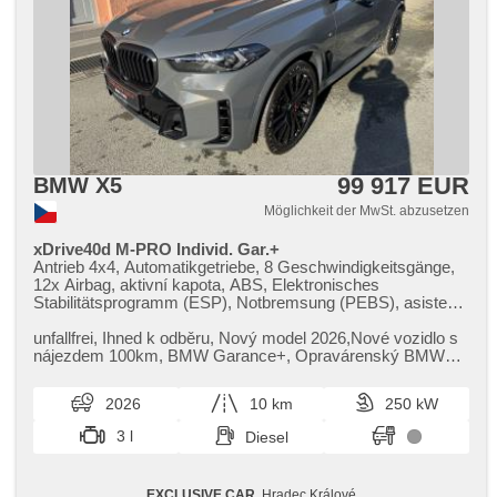
99 917 EUR
BMW X5
Möglichkeit der MwSt. abzusetzen
xDrive40d M-PRO Individ. Gar.+
Antrieb 4x4, Automatikgetriebe, 8 Geschwindigkeitsgänge,
12x Airbag, aktivní kapota, ABS, Elektronisches
Stabilitätsprogramm (ESP), Notbremsung (PEBS), asistent
rozjezdu do kopce (HSA), ukazatel rychlostního limitu
(SLIF), Uhr Spur, Blind Spot Anzeige, asistent jízdy v
unfallfrei,​ Ihned k odběru,​ Nový model 2026,​Nové vozidlo s
koloně, asistent změny jízdního pruhu, asistent jízdy v
nájezdem 100km,​ BMW Garance​+,​ Opravárenský BMW
jízdním pruhu, Überwachung der Ermüdung des Fahrers,
servis ​+3 roky/200.000km...
Fahrgestell Niveauregulierung, Fahrgestell
2026
10 km
250 kW
Steifheitsregelung, adaptivní regulace podvozku,
Anhängerkupplung, Servolenkung, 4-Zonen Klimaanlage,
3 l
Diesel
Klimaautomatik, Adaptive Geschwindigkeitsregelung, LED
adaptivní světlomety, Schaltflutlicht, LED denní svícení,
automatické přepínání dálkových světel, Alufelgen, erfüllt
EXCLUSIVE CAR
, Hradec Králové