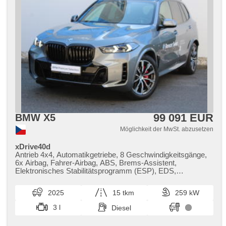
99 091 EUR
BMW X5
Möglichkeit der MwSt. abzusetzen
xDrive40d
Antrieb 4x4, Automatikgetriebe, 8 Geschwindigkeitsgänge,
6x Airbag, Fahrer-Airbag, ABS, Brems-Assistent,
Elektronisches Stabilitätsprogramm (ESP), EDS,
Antriebsschlupfregelung (ASR), Notbremsung (PEBS),
asistent stability přívěsu (TSA), Geschwindigkeitsregelung
2025
15 tkm
259 kW
von der Hang, asistent rozjezdu do kopce (HSA), ukazatel
rychlostního limitu (SLIF), Uhr Spur, Blind Spot Anzeige,
3 l
Diesel
asistent jízdy v koloně, asistent změny jízdního pruhu,
asistent jízdy v jízdním pruhu, Überwachung der Ermüdung