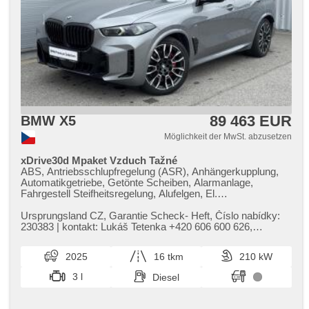
89 463 EUR
BMW X5
Möglichkeit der MwSt. abzusetzen
xDrive30d Mpaket Vzduch Tažné
ABS, Antriebsschlupfregelung (ASR), Anhängerkupplung,
Automatikgetriebe, Getönte Scheiben, Alarmanlage,
Fahrgestell Steifheitsregelung, Alufelgen, El.
Vorderscheiben, El. Seitenscheiben, Autoradio, Fahrgestell
Niveauregulierung, El. Spiegel, beheizte Spiegel, beheizte
Ursprungsland CZ,​ Garantie Scheck​- Heft,​ Číslo nabídky:
Sitze, Standheizung, Wegfahrsperre, Zentralverriegelung, El.
230383 | kontakt: Lukáš Tetenka ​+420 606 600 626,​
einstellbare Sitze, Antrieb 4x4, höheneinstellbare Sitze,
tetenka@acrauto.cz | |...
Elektronisches Stabilitätsprogramm (ESP), Federung Luft,
2025
16 tkm
210 kW
Längssitzvorschub, USB, höheneinstellbare Fahrersitz, El.
Klappspiegel, beheizte Lenkrad, Brems-Assistent,
3 l
Diesel
Reifendrucksensor, Lederpolsterung, Parkassistent, AUX,
Blind Spot Anzeige, automatikparken, Vorderlichter LED,
täglich Leuchten, Start-Stop System, Bluetooth,