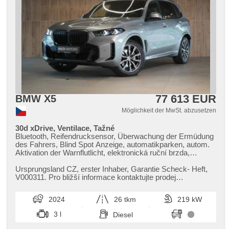
77 613 EUR
BMW X5
Möglichkeit der MwSt. abzusetzen
30d xDrive, Ventilace, Tažné
Bluetooth, Reifendrucksensor, Überwachung der Ermüdung
des Fahrers, Blind Spot Anzeige, automatikparken, autom.
Aktivation der Warnflutlicht, elektronická ruční brzda,
Wegfahrsperre, Alarmanlage, bezklíčové odemykání,
bezklíčové startování, Start-Stop System, Bordcomputer,
Ursprungsland CZ,​ erster Inhaber,​ Garantie Scheck​- Heft,​
digitální příjem rádia (DAB), USB, Navigation, digitální
V000311. Pro bližší informace kontaktujte prodej
přístrojový štít, dotykové ovládání palubního počítače,
prémiových vozů Mach Mot...
Autoradio, bezdrátová nabíječka mobilních telefonů,
2024
26 tkm
219 kW
ovládání gesty, Apple CarPlay, Android Auto,
Multifunktionslenkrad, beheizte Lenkrad, Lenkrad einstellbar,
3 l
Diesel
ambientní osvětlení interiéru, roletky na zadních oknech,
zadní loketní opěrka, höheneinstellbare Fahrersitz,