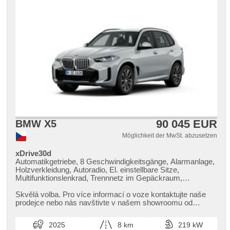
90 045 EUR
BMW X5
Möglichkeit der MwSt. abzusetzen
xDrive30d
Automatikgetriebe, 8 Geschwindigkeitsgänge, Alarmanlage,
Holzverkleidung, Autoradio, El. einstellbare Sitze,
Multifunktionslenkrad, Trennnetz im Gepäckraum,
Sportsitze, Abnutzungssensor des Bremsbelages,
Reifendrucksensor, Alufelgen, el. tažné zařízení, bezklíčové
Skvělá volba. Pro více informací o voze kontaktujte naše
odemykání, bezklíčové startování, beheizte Sitze,
prodejce nebo nás navštivte v našem showroomu od
Fahrgestell Steifheitsregelung, Blind Spot Anzeige,
pondělí do pátku,​ vždy o...
Parkassistent, LED denní svícení
2025
8 km
219 kW