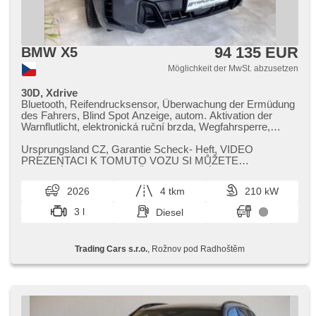
94 135 EUR
BMW X5
Möglichkeit der MwSt. abzusetzen
30D, Xdrive
Bluetooth, Reifendrucksensor, Überwachung der Ermüdung
des Fahrers, Blind Spot Anzeige, autom. Aktivation der
Warnflutlicht, elektronická ruční brzda, Wegfahrsperre,
Alarmanlage, bezklíčové odemykání, bezklíčové startování,
Start-Stop System, Bordcomputer, digitální příjem rádia
Ursprungsland CZ,​ Garantie Scheck​- Heft,​ VIDEO
(DAB), USB, Speicherkarte, Navigation, digitální přístrojový
PREZENTACI K TOMUTO VOZU SI MŮŽETE
štít, Autoradio, bezdrátová nabíječka mobilních telefonů,
PROHLÉDNOUT NA NAŠICH WEBOVÝCH
Apple CarPlay, Android Auto, Multifunktionslenkrad, Lenkrad
STRANKÁCH. https:...
2026
4 tkm
210 kW
einstellbar, ambientní osvětlení interiéru, zadní loketní
opěrka, Trennnetz im Gepäckraum, paměť nastavení
3 l
Diesel
sedadla řidiče, beheizte Sitze, Sportsitze, isofix, El.
einstellbare Sitze, Heckscheibenwischer, täglich Leuchten,
Heck LED Leuchte, Scheinwerferwaschanlagen,
Trading Cars s.r.o.
, Rožnov pod Radhoštěm
Nebelscheinwerfer, El. Spiegel, beheizte Spiegel, El.
Klappspiegel, Scheibenwischersensor, Lichtsensor, El.
Seitenscheiben, El. Deckel des Kofferraums,
Zentralverriegelung, řazení pádly pod volantem, Fahrgestell
Niveauregulierung, Federung Luft, Fahrgestell
Steifheitsregelung, Dachträger, Klimaautomatik, třízónová