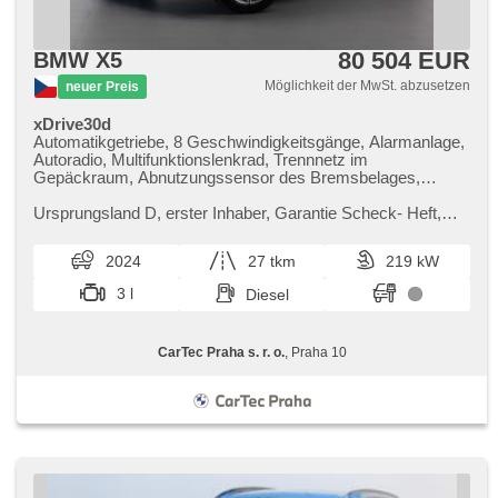
80 504 EUR
BMW X5
Möglichkeit der MwSt. abzusetzen
neuer Preis
xDrive30d
Automatikgetriebe, 8 Geschwindigkeitsgänge, Alarmanlage,
Autoradio, Multifunktionslenkrad, Trennnetz im
Gepäckraum, Abnutzungssensor des Bremsbelages,
Reifendrucksensor, zatmavená zadní skla, 4-Zonen
Klimaanlage, Antrieb 4x4, el. tažné zařízení, bezklíčové
Ursprungsland D,​ erster Inhaber,​ Garantie Scheck​- Heft,​
odemykání, bezklíčové startování, El. einstellbare Sitze,
Prověřené vozy od autorizovaného dealera BMW CarTec
Standheizung, odvětrávaná sedadla, Panoramadach,
Praha. Pro více inform...
2024
27 tkm
219 kW
Federung Luft, beheizte Sitze, LED denní svícení
3 l
Diesel
CarTec Praha s. r. o.
, Praha 10