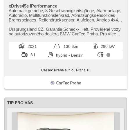
xDrive45e iPerformance
Automatikgetriebe, 8 Geschwindigkeitsgänge, Alarmanlage,
Autoradio, Multifunktionslenkrad, Abnutzungssensor des
Bremsbelages, Reifendrucksensor, Alufelgen, Antrieb 4x4,
bezklíčové odemykání, bezklíčové startování, head-up
display, El. einstellbare Sitze, Federung Luft, beheizte Sitze,
Ursprungsland CZ,​ Garantie Scheck​- Heft,​ Prověřené vozy
Blind Spot Anzeige, LED denní svícení
od autorizovaného dealera BMW CarTec Praha. Pro více
informací kontaktujte...
2021
130 tkm
290 kW
3 l
hybrid - Benzin
CarTec Praha s. r. o.
, Praha 10
TIP PRO VÁS