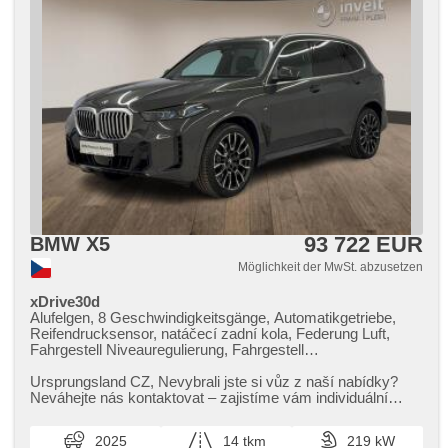
93 722 EUR
BMW X5
Möglichkeit der MwSt. abzusetzen
xDrive30d
Alufelgen, 8 Geschwindigkeitsgänge, Automatikgetriebe,
Reifendrucksensor, natáčecí zadní kola, Federung Luft,
Fahrgestell Niveauregulierung, Fahrgestell
Steifheitsregelung, 2x Airbag, Fahrer-Airbag, el. tažné
zařízení, odvětrávaná sedadla, paměť nastavení sedadla
Ursprungsland CZ,​ Nevybrali jste si vůz z naší nabídky?
řidiče, El. einstellbare Sitze, Längssitzvorschub,
Neváhejte nás kontaktovat – zajistíme vám individuální
höheneinstellbare Sitze, beheizte Sitze, vyhřívaná zadní
dovoz vozu na zakáz...
sedadla, beheizte Lenkrad, Holzverkleidung, El.
2025
14 tkm
219 kW
Klappspiegel, samostmívací zrcátka, El. Spiegel, ambientní