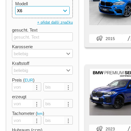
Modell
X6
+ přidat další značku
gesucht. Text
2015
Karosserie
beliebig
Kraftstoff
beliebig
Preis (
)
EUR
erzeugt
Tachometer (
)
km
2023
Hubraum (ccm)