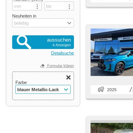
Neuheiten in
beliebig
aussuchen
4 Anzeigen
Detailsuche
Formular klären
Farbe
blauer Metallic-Lack
2025