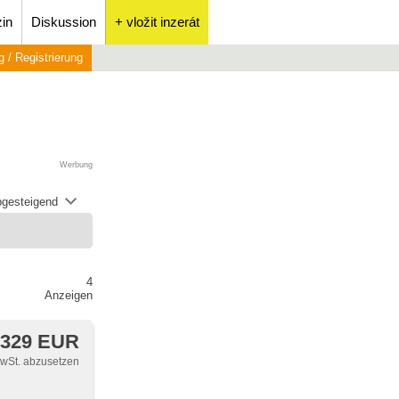
in
Diskussion
+ vložit inzerát
 / Registrierung
Werbung
abgesteigend
4
Anzeigen
 329 EUR
MwSt. abzusetzen