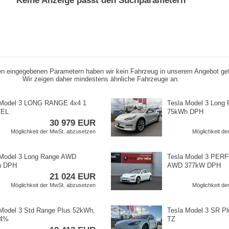
Keine Anzeige passt den Suchparametern
n eingegebenen Parametern haben wir kein Fahrzeug in unserem Angebot ge
Wir zeigen daher mindestens ähnliche Fahrzeuge an.
 Model 3 LONG RANGE 4x4 1
Tesla Model 3 Long
TEL
75kWh DPH
30 979 EUR
Möglichkeit der MwSt. abzusetzen
Möglichkeit d
 Model 3 Long Range AWD
Tesla Model 3 PE
h DPH
AWD 377kW DPH
21 024 EUR
Möglichkeit der MwSt. abzusetzen
Möglichkeit d
Model 3 Std Range Plus 52kWh,​
Tesla Model 3 SR P
84%
TZ