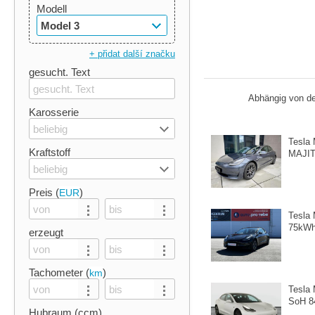
Modell
Model 3
+ přidat další značku
gesucht. Text
Abhängig von de
Karosserie
beliebig
Tesla
Kraftstoff
MAJI
beliebig
Preis (
)
EUR
Tesla
75kW
erzeugt
Tachometer (
)
km
Tesla 
SoH 
Hubraum (ccm)