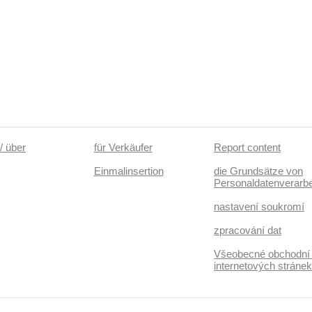
/ über
für Verkäufer
Report content
Einmalinsertion
die Grundsätze von
Personaldatenverarbe
nastavení soukromí
zpracování dat
Všeobecné obchodní
internetových stráne