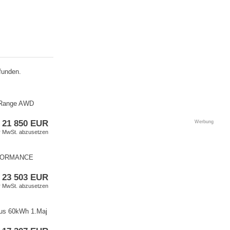
funden.
 Range AWD
21 850 EUR
Werbung
er MwSt. abzusetzen
RFORMANCE
23 503 EUR
er MwSt. abzusetzen
lus 60kWh 1.Maj