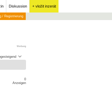
in
Diskussion
+ vložit inzerát
 / Registrierung
Werbung
abgesteigend
0
Anzeigen