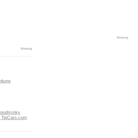
Werbung
Werbung
itung
 podmínky
k TipCars.com