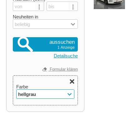
Neuheiten in
beliebig
aussuchen
1 Anzeige
Detailsuche
Formular klären
Farbe
hellgrau