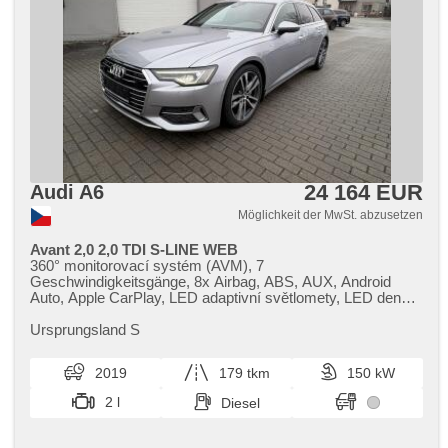
24 164 EUR
Audi A6
Möglichkeit der MwSt. abzusetzen
Avant 2,0 2,0 TDI S-LINE WEB
360° monitorovací systém (AVM), 7
Geschwindigkeitsgänge, 8x Airbag, ABS, AUX, Android
Auto, Apple CarPlay, LED adaptivní světlomety, LED denní
svícení, LED matrixové světlomety, adaptivní regulace
podvozku, Adaptive Geschwindigkeitsregelung, Fahrer-
Ursprungsland S
Airbag, ambientní osvětlení interiéru, asistent jízdy v jízdním
pruhu, asistent jízdy v koloně, asistent rozjezdu do kopce
2019
179 tkm
150 kW
(HSA), asistent stability přívěsu (TSA), asistent změny
jízdního pruhu, Klimaautomatik, Automatikgetriebe, autom.
2 l
Diesel
Sperrdiferential, automatické přepínání dálkových světel,
Autoradio, bezdrátová nabíječka mobilních telefonů,
bezklíčové odemykání, Bluetooth, Brems-Assistent,