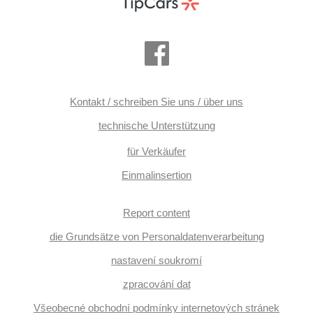
Alufelgen, Nebelscheinwerfer, Multifunktionslenkrad,
Lenkrad einstellbar, Schaltflutlicht,
Scheinwerferwaschanlagen, Bordcomputer, paměť
nastavení sedadla řidiče, Panoramadach, Parkassistent,
Fahrkamera, parkovací senzory přední, parkovací senzory
zadní, erfüllt 'EURO VI', Servolenkung,
Antriebsschlupfregelung (ASR), Vorderlichter LED, řazení
pádly pod volantem, samostmívací zrcátka, Navigation,
Abnutzungssensor des Bremsbelages,
Scheibenwischersensor, Lichtsensor, Reifendrucksensor,
Kontakt / schreiben Sie uns / über uns
Trennnetz im Gepäckraum, Überwachung der Ermüdung
des Fahrers, Sportsitze, Elektronisches Stabilitätsprogramm
technische Unterstützung
(ESP), starten per Taste, Tempomat, Getönte Scheiben,
třízónová klimatizace, USB, Außenthermometer,
für Verkäufer
Innenthermometer, volba jízdního režimu, beheizte Sitze,
vyhřívaná zadní sedadla, beheizte Spiegel, beheizte
Einmalinsertion
Lenkrad, höheneinstellbare Sitze, wifi hotspot, zadní loketní
opěrka, Heckscheibenwischer, Heck LED Leuchte, Garantie
Report content
die Grundsätze von Personaldatenverarbeitung
nastavení soukromí
zpracování dat
Všeobecné obchodní podmínky internetových stránek