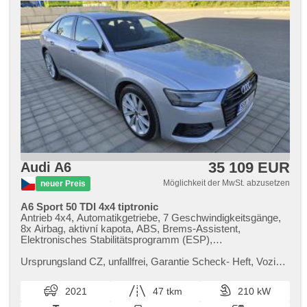
35 109 EUR
Audi A6
Möglichkeit der MwSt. abzusetzen
neuer Preis
A6 Sport 50 TDI 4x4 tiptronic
Antrieb 4x4, Automatikgetriebe, 7 Geschwindigkeitsgänge,
8x Airbag, aktivní kapota, ABS, Brems-Assistent,
Elektronisches Stabilitätsprogramm (ESP),
Antriebsschlupfregelung (ASR), asistent rozjezdu do kopce
(HSA), Uhr Spur, asistent změny jízdního pruhu,
Ursprungsland CZ,​ unfallfrei,​ Garantie Scheck​- Heft,​ Vozidlo
automatisch im Berg bremsen , Servolenkung, 4-Zonen
je v perfektním stavu,​ původně předváděcí vůz. Velmi nízký
Klimaanlage, Klimaautomatik, Tempomat, LED adaptivní
nájezd,​ ja...
2021
47 tkm
210 kW
světlomety, LED denní svícení, Alufelgen, erfüllt 'EURO VI',
Bordcomputer, hlasové ovládání palubního počítače, volba