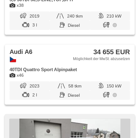
x38
2019
240 tkm
210 kW
3 l
Diesel
34 655 EUR
Audi A6
Möglichkeit der MwSt. abzusetzen
40TDI Quattro Sport Alpinpaket
x46
2023
58 tkm
150 kW
2 l
Diesel