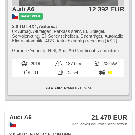
12 392 EUR
Audi A6
neuer Preis
3.0 TDI, 4X4, Automat
6x Airbag, Alufelgen, Parkassistent, El. Spiegel,
Servolenkung, El. Seitenscheiben, Dachträger, Autoradio,
Klimaautomatik, ABS, Antriebsschlupfregelung (ASR),
Zentralverriegelung, Bordcomputer, Elektronisches
Stabilitätsprogramm (ESP), Nebelscheinwerfer, beheizte
Garantie Scheck​- Heft,​ Audi A6 Combi nabízí prostornou
Sitze, Scheibenwischersensor, starten per Taste,
karoserii,​ která je ideální pro rodinné cestování.
Anhängerkupplung, Reifendrucksensor,
Vyznačuje se prémiovým k...
2016
187 tkm
200 kW
Automatikgetriebe, Antrieb 4x4
3 l
Diesel
AAA Auto
, Praha 8 - Čimice
21 479 EUR
Audi A6
Möglichkeit der MwSt. abzusetzen
3,0 50TDi 50,S-LINE,TOP,DPH