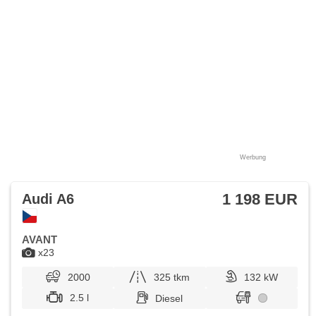
ambientní osvětlení interiéru, zadní loketní opěrka,
Ausziehbare Kopflehnen, dojezdové rezervní kolo, volba
jízdního režimu, erfüllt 'EURO VI'
Werbung
1 198 EUR
Audi A6
AVANT
x23
2000
325 tkm
132 kW
2.5 l
Diesel