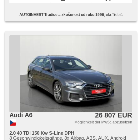
höheneinstellbare Sitze, Ledersitze, Lenkrad einstellbar,
Heckscheibenwischer, Multifunktionslenkrad, 10x Airbag,
Beifahrerairbagdeaktivierung, Bordcomputer, Navigation,
AUTOINVEST Tradice a zkušenost od roku 1996
, okr.Třebíč
Blind Spot Anzeige, zadní loketní opěrka,
Außenthermometer, isofix, Alufelgen, Abnutzungssensor
des Bremsbelages, ABS, Antriebsschlupfregelung (ASR),
Elektronisches Stabilitätsprogramm (ESP), Brems-
Assistent, Reifendrucksensor, Servolenkung,
Automatikgetriebe, 7 Geschwindigkeitsgänge, Antrieb 4x4,
elektronická ruční brzda, Fahrkamera, Tempomat,
parkovací senzory přední, parkovací senzory zadní, starten
per Taste, Scheibenwischersensor, Lichtsensor, Start-Stop
System, el. tažné zařízení
26 807 EUR
Audi A6
Möglichkeit der MwSt. abzusetzen
2,0 40 TDi 150 Kw S-Line DPH
8 Geschwindigkeitsgänge, 8x Airbag, ABS, AUX, Android