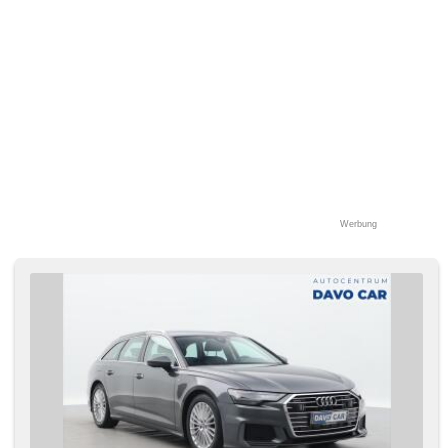
Wegfahrsperre, GPS Sicherung, Servolenkung, Start-Stop
System, elektronická ruční brzda, Scheibenwischersensor,
Lichtsensor, Heckscheibenwischer, Außenthermometer,
zadní loketní opěrka, Ausziehbare Kopflehnen, volba
jízdního režimu, erfüllt 'EURO VI'
Werbung