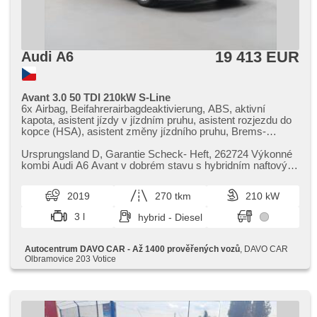
19 413 EUR
Audi A6
Avant 3.0 50 TDI 210kW S-Line
6x Airbag, Beifahrerairbagdeaktivierung, ABS, aktivní
kapota, asistent jízdy v jízdním pruhu, asistent rozjezdu do
kopce (HSA), asistent změny jízdního pruhu, Brems-
Assistent, Uhr Spur, Blind Spot Anzeige, Notbremsung
(PEBS), Parkassistent, Fahrkamera, parkovací senzory
Ursprungsland D,​ Garantie Scheck​- Heft,​ 262724 Výkonné
přední, parkovací senzory zadní, Antriebsschlupfregelung
kombi Audi A6 Avant v dobrém stavu s hybridním naftovým
(ASR), Reifendrucksensor, Überwachung der Ermüdung
motorem 3.0 50 TDI ...
des Fahrers, Elektronisches Stabilitätsprogramm (ESP),
2019
270 tkm
210 kW
ukazatel rychlostního limitu (SLIF), Autoradio, Bluetooth,
USB, Zentralverriegelung mit Funkfernbedienung,
3 l
hybrid - Diesel
Zentralverriegelung, El. Deckel des Kofferraums, erfüllt
'EURO VI', Klimaautomatik, 4-Zonen Klimaanlage,
Lederpolsterung, Android Auto, Apple CarPlay, bezdrátová
Autocentrum DAVO CAR - Až 1400 prověřených vozů
, DAVO CAR
nabíječka mobilních telefonů, hands free, Navigation, El.
Olbramovice 203 Votice
Seitenscheiben, Scheibenwischersensor, Getönte Scheiben,
Heckscheibenwischer, wifi hotspot, automatické přepínání
dálkových světel, täglich Leuchten, LED adaptivní
světlomety, LED denní svícení, Nebelscheinwerfer,
Vorderlichter LED, Lichtsensor, Heck LED Leuchte,