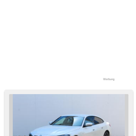
Antriebsschlupfregelung (ASR), isofix, Autoradio,
Servolenkung, Lenkrad einstellbar, Wegfahrsperre, El.
Seitenscheiben, Außenthermometer, Multifunktionslenkrad,
Antrieb 4x4
Werbung