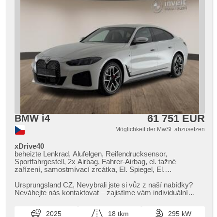
61 751 EUR
BMW i4
Möglichkeit der MwSt. abzusetzen
xDrive40
beheizte Lenkrad, Alufelgen, Reifendrucksensor,
Sportfahrgestell, 2x Airbag, Fahrer-Airbag, el. tažné
zařízení, samostmívací zrcátka, El. Spiegel, El.
Klappspiegel, vyhřívané trysky ostřikovačů čelního skla,
beheizte Spiegel, paměť nastavení sedadla řidiče, El.
Ursprungsland CZ,​ Nevybrali jste si vůz z naší nabídky?
einstellbare Sitze, Längssitzvorschub, höheneinstellbare
Neváhejte nás kontaktovat – zajistíme vám individuální
Sitze, beheizte Sitze, ambientní osvětlení interiéru,
dovoz vozu na zakáz...
Vorderlichter LED, Schaltflutlicht, automatické přepínání
2025
18 tkm
295 kW
dálkových světel, Lichtsensor, Heck LED Leuchte, Adaptive