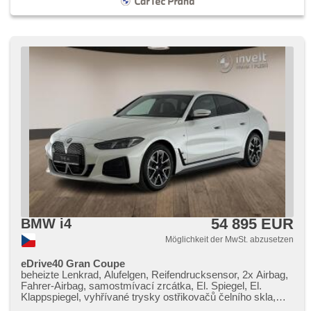
54 895 EUR
BMW i4
Möglichkeit der MwSt. abzusetzen
eDrive40 Gran Coupe
beheizte Lenkrad, Alufelgen, Reifendrucksensor, 2x Airbag,
Fahrer-Airbag, samostmívací zrcátka, El. Spiegel, El.
Klappspiegel, vyhřívané trysky ostřikovačů čelního skla,
beheizte Spiegel, paměť nastavení sedadla řidiče, El.