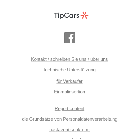
Zentralverriegelung, isofix, Lederpolsterung, beheizte Sitze,
El. einstellbare Sitze, höheneinstellbare Sitze, paměť
nastavení sedadla řidiče, Reifendrucksensor, Vorderlichter
LED, USB, Autoradio, digitální příjem rádia (DAB),
Außenthermometer, zatmavená zadní skla,
Längssitzvorschub, digitální přístrojová deska
Kontakt / schreiben Sie uns / über uns
technische Unterstützung
für Verkäufer
Einmalinsertion
Report content
die Grundsätze von Personaldatenverarbeitung
nastavení soukromí