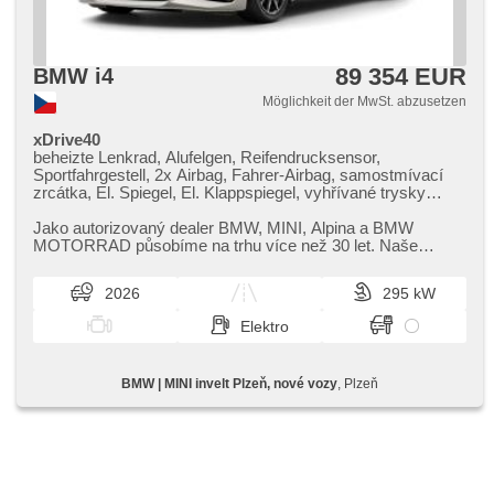
89 354 EUR
BMW i4
Möglichkeit der MwSt. abzusetzen
xDrive40
beheizte Lenkrad, Alufelgen, Reifendrucksensor,
Sportfahrgestell, 2x Airbag, Fahrer-Airbag, samostmívací
zrcátka, El. Spiegel, El. Klappspiegel, vyhřívané trysky
ostřikovačů čelního skla, beheizte Spiegel, paměť nastavení
sedadla řidiče, El. einstellbare Sitze, Längssitzvorschub,
Jako autorizovaný dealer BMW,​ MINI,​ Alpina a BMW
höheneinstellbare Sitze, beheizte Sitze, ambientní osvětlení
MOTORRAD působíme na trhu více než 30 let. Naše
interiéru, Vorderlichter LED, Schaltflutlicht, automatické
pobočky najdete v Praze a v Plzni...
přepínání dálkových světel, Lichtsensor, Heck LED
2026
295 kW
Leuchte, Adaptive Geschwindigkeitsregelung, Uhr Spur,
Notbremsung (PEBS), ukazatel rychlostního limitu (SLIF),
Elektro
asistent jízdy v koloně, asistent změny jízdního pruhu,
asistent jízdy v jízdním pruhu, Blind Spot Anzeige,
Parkassistent, Fahrkamera, Bordcomputer,
BMW | MINI invelt Plzeň, nové vozy
, Plzeň
Automatikgetriebe, 360° monitorovací systém (AVM),
digitální příjem rádia (DAB), Bluetooth, USB, hlasové
ovládání palubního počítače, bezdrátová nabíječka
mobilních telefonů, digitální přístrojová deska, head-up
display, digitální přístrojový štít, dotykové ovládání palubního
počítače, Android Auto, Apple CarPlay, Lederpolsterung,
ABS, Elektronisches Stabilitätsprogramm (ESP),