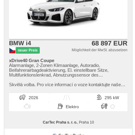
beheizte Sitze, höheneinstellbare Sitze, Positionssitze,
Reifendrucksensor, Abnutzungssensor des Bremsbelages,
Vorderlichter LED, Heck LED Leuchte, Nebelscheinwerfer,
USB, Autoradio, digitální příjem rádia (DAB),
Außenthermometer, zadní loketní opěrka,
Innenthermometer, Getönte Scheiben, zatmavená zadní
skla, digitální přístrojová deska
68 897 EUR
BMW i4
Möglichkeit der MwSt. abzusetzen
neuer Preis
xDrive40 Gran Coupe
Alarmanlage, 2-Zonen Klimaanlage, Autoradio,
Beifahrerairbagdeaktivierung, El. einstellbare Sitze,
Multifunktionslenkrad, Abnutzungssensor des
Bremsbelages, Reifendrucksensor, beheizte Lenkrad,
zatmavená zadní skla, el. tažné zařízení, bezklíčové
Skvělá volba. Pro více informací o voze kontaktujte naše
odemykání, bezklíčové startování, beheizte Sitze,
prodejce nebo nás navštivte v našem showroomu od
Fahrgestell Steifheitsregelung, Blind Spot Anzeige, LED
pondělí do pátku,​ vždy o...
2026
295 kW
denní svícení
Elektro
CarTec Praha s. r. o.
, Praha 10