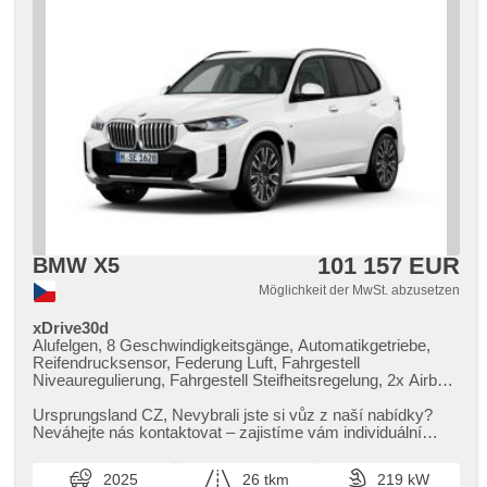
101 157 EUR
BMW X5
Möglichkeit der MwSt. abzusetzen
xDrive30d
Alufelgen, 8 Geschwindigkeitsgänge, Automatikgetriebe,
Reifendrucksensor, Federung Luft, Fahrgestell
Niveauregulierung, Fahrgestell Steifheitsregelung, 2x Airbag,
Fahrer-Airbag, El. Wagentürschlüssung, el. tažné zařízení,
odvětrávaná sedadla, paměť nastavení sedadla řidiče, El.
Ursprungsland CZ,​ Nevybrali jste si vůz z naší nabídky?
einstellbare Sitze, Längssitzvorschub, höheneinstellbare
Neváhejte nás kontaktovat – zajistíme vám individuální
Sitze, beheizte Sitze, vyhřívaná zadní sedadla, beheizte
dovoz vozu na zakáz...
Lenkrad, Holzverkleidung, El. Klappspiegel, samostmívací
2025
26 tkm
219 kW
zrcátka, El. Spiegel, ambientní osvětlení interiéru,