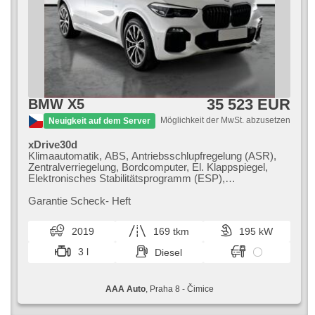
35 523 EUR
BMW X5
Möglichkeit der MwSt. abzusetzen
Neuigkeit auf dem Server
xDrive30d
Klimaautomatik, ABS, Antriebsschlupfregelung (ASR),
Zentralverriegelung, Bordcomputer, El. Klappspiegel,
Elektronisches Stabilitätsprogramm (ESP),
Nebelscheinwerfer, Standheizung, beheizte Sitze, head-
up display, Ledersitze, Scheibenwischersensor, starten
Garantie Scheck​- Heft
per Taste, Anhängerkupplung, Reifendrucksensor, USB,
Fahrgestell Steifheitsregelung, 10x Airbag, El. einstellbare
2019
169 tkm
195 kW
Sitze, beheizte Lenkrad, Uhr Spur, Panoramadach,
Servolenkung, El. Seitenscheiben, Dachträger,
3 l
Diesel
Dachscheibe, Autoradio, Automatikgetriebe, Antrieb 4x4
AAA Auto
, Praha 8 - Čimice