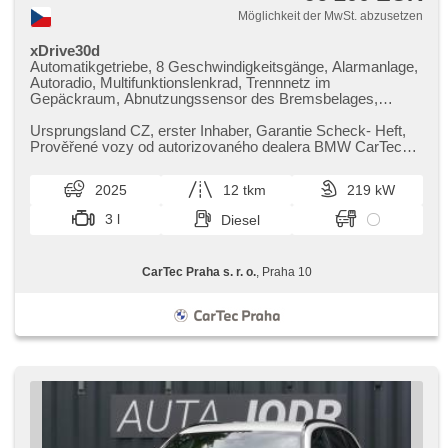
Möglichkeit der MwSt. abzusetzen
xDrive30d
Automatikgetriebe, 8 Geschwindigkeitsgänge, Alarmanlage,
Autoradio, Multifunktionslenkrad, Trennnetz im
Gepäckraum, Abnutzungssensor des Bremsbelages,
Reifendrucksensor, zatmavená zadní skla, el. tažné
zařízení, bezklíčové odemykání, bezklíčové startování, El.
Ursprungsland CZ,​ erster Inhaber,​ Garantie Scheck​- Heft,​
einstellbare Sitze, odvětrávaná sedadla, beheizte Sitze,
Prověřené vozy od autorizovaného dealera BMW CarTec
Fahrgestell Steifheitsregelung, LED denní svícení
Praha. Pro více infor...
2025
12 tkm
219 kW
3 l
Diesel
CarTec Praha s. r. o.
, Praha 10