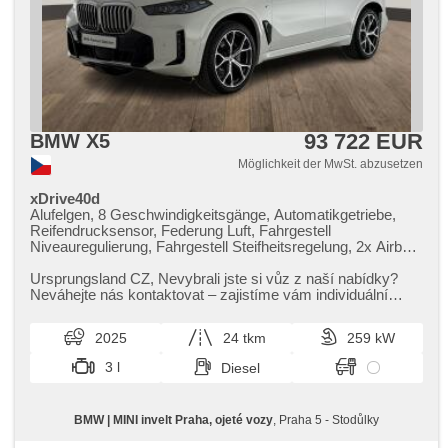
El. Anlasser, Garantie
93 722 EUR
BMW X5
Möglichkeit der MwSt. abzusetzen
xDrive40d
Alufelgen, 8 Geschwindigkeitsgänge, Automatikgetriebe,
Reifendrucksensor, Federung Luft, Fahrgestell
Niveauregulierung, Fahrgestell Steifheitsregelung, 2x Airbag,
Fahrer-Airbag, el. tažné zařízení, odvětrávaná sedadla,
paměť nastavení sedadla řidiče, El. einstellbare Sitze,
Ursprungsland CZ,​ Nevybrali jste si vůz z naší nabídky?
Längssitzvorschub, höheneinstellbare Sitze, beheizte Sitze,
Neváhejte nás kontaktovat – zajistíme vám individuální
vyhřívaná zadní sedadla, beheizte Lenkrad,
dovoz vozu na zakáz...
Holzverkleidung, El. Klappspiegel, samostmívací zrcátka,
2025
24 tkm
259 kW
El. Spiegel, ambientní osvětlení interiéru, Vorderlichter LED,
Schaltflutlicht, automatické přepínání dálkových světel,
3 l
Diesel
Lichtsensor, Heck LED Leuchte, Adaptive
Geschwindigkeitsregelung, Uhr Spur, Notbremsung (PEBS),
ukazatel rychlostního limitu (SLIF), asistent jízdy v koloně,
BMW | MINI invelt Praha, ojeté vozy
, Praha 5 - Stodůlky
asistent změny jízdního pruhu, asistent jízdy v jízdním
pruhu, Blind Spot Anzeige, digitální příjem rádia (DAB),