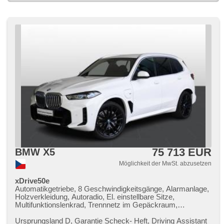
75 713 EUR
BMW X5
Möglichkeit der MwSt. abzusetzen
xDrive50e
Automatikgetriebe, 8 Geschwindigkeitsgänge, Alarmanlage,
Holzverkleidung, Autoradio, El. einstellbare Sitze,
Multifunktionslenkrad, Trennnetz im Gepäckraum,
Sportsitze, Abnutzungssensor des Bremsbelages,
Reifendrucksensor, zatmavená zadní skla, Alufelgen,
Ursprungsland D,​ Garantie Scheck​- Heft,​ Driving Assistant