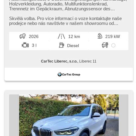
Holzverkleidung, Autoradio, Multifunktionslenkrad,
Trennnetz im Gepäckraum, Abnutzungssensor des
Bremsbelages, Reifendrucksensor, zatmavená zadní skla,
Alufelgen, el. tažné zařízení, bezklíčové odemykání,
Skvělá volba. Pro více informací o voze kontaktujte naše
bezklíčové startování, El. einstellbare Sitze, Standheizung,
prodejce nebo nás navštivte v našem showroomu od
odvětrávaná sedadla, Federung Luft, beheizte Sitze, LED
pondělí do pátku,​ vždy o...
denní svícení
2026
12 km
219 kW
3 l
Diesel
CarTec Liberec, s.r.o.
, Liberec 11