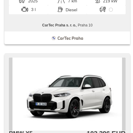
2025
7 km
219 kW
3 l
Diesel
CarTec Praha s. r. o.
, Praha 10