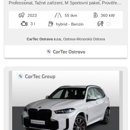
Antrieb 4x4, el. tažné zařízení, bezklíčové odemykání,
Professional,​ Tažné zařízení,​ M Sportovní paket,​ Prověřené
bezklíčové startování, Federung Luft, beheizte Sitze, LED
vozy od autor...
denní svícení
2023
55 tkm
360 kW
3 l
hybrid - Benzin
CarTec Ostrava s.r.o.
, Ostrava-Moravská Ostrava