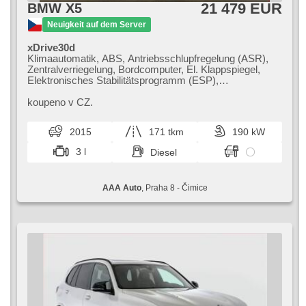
21 479 EUR
BMW X5
Neuigkeit auf dem Server
xDrive30d
Klimaautomatik, ABS, Antriebsschlupfregelung (ASR),
Zentralverriegelung, Bordcomputer, El. Klappspiegel,
Elektronisches Stabilitätsprogramm (ESP),
Nebelscheinwerfer, beheizte Sitze, Ledersitze,
Scheibenwischersensor, starten per Taste,
koupeno v CZ.
Reifendrucksensor, USB, 8x Airbag, El. einstellbare
Sitze, Uhr Spur, Servolenkung, El. Seitenscheiben,
2015
171 tkm
190 kW
Dachträger, Autoradio, Automatikgetriebe, Antrieb 4x4
3 l
Diesel
AAA Auto
, Praha 8 - Čimice