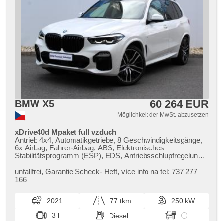
60 264 EUR
BMW X5
Möglichkeit der MwSt. abzusetzen
xDrive40d Mpaket full vzduch
Antrieb 4x4, Automatikgetriebe, 8 Geschwindigkeitsgänge,
6x Airbag, Fahrer-Airbag, ABS, Elektronisches
Stabilitätsprogramm (ESP), EDS, Antriebsschlupfregelung
(ASR), Geschwindigkeitsregelung von der Hang, asistent
rozjezdu do kopce (HSA), ukazatel rychlostního limitu
unfallfrei,​ Garantie Scheck​- Heft,​ více info na tel: 737 277
(SLIF), Uhr Spur, Blind Spot Anzeige, asistent jízdy v
166
koloně, asistent změny jízdního pruhu, asistent jízdy v
jízdním pruhu, Überwachung der Ermüdung des Fahrers,
2021
77 tkm
250 kW
Fahrgestell Niveauregulierung, Fahrgestell
Steifheitsregelung, adaptivní regulace podvozku,
3 l
Diesel
Servolenkung, 4-Zonen Klimaanlage, Klimaautomatik,