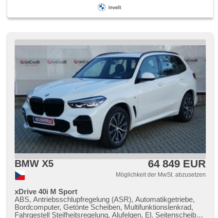
Bluetooth, USB, hlasové ovládání palubního počítače,
bezdrátová nabíječka mobilních telefonů, digitální přístrojová
deska, head-up display, digitální přístrojový štít, dotykové
ovládání palubního počítače, Android Auto, Apple CarPlay,
Lederpolsterung, Multifunktionslenkrad, vyhřívané trysky
ostřikovačů čelního skla, beheizte Spiegel, Klimaautomatik,
Scheibenwischersensor, ABS, Elektronisches
Stabilitätsprogramm (ESP), Antriebsschlupfregelung (ASR),
isofix, Bordcomputer, Autoradio, Servolenkung, Lenkrad
einstellbar, Wegfahrsperre, El. Seitenscheiben,
Außenthermometer, Antrieb 4x4
64 849 EUR
BMW X5
Möglichkeit der MwSt. abzusetzen
xDrive 40i M Sport
ABS, Antriebsschlupfregelung (ASR), Automatikgetriebe,
Bordcomputer, Getönte Scheiben, Multifunktionslenkrad,
Fahrgestell Steifheitsregelung, Alufelgen, El. Seitenscheiben,