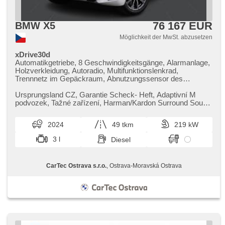
76 167 EUR
BMW X5
Möglichkeit der MwSt. abzusetzen
xDrive30d
Automatikgetriebe, 8 Geschwindigkeitsgänge, Alarmanlage,
Holzverkleidung, Autoradio, Multifunktionslenkrad,
Trennnetz im Gepäckraum, Abnutzungssensor des
Bremsbelages, Reifendrucksensor, Alufelgen, Antrieb 4x4,
el. tažné zařízení, bezklíčové odemykání, bezklíčové
Ursprungsland CZ,​ Garantie Scheck​- Heft,​ Adaptivní M
startování, El. einstellbare Sitze, odvětrávaná sedadla,
podvozek,​ Tažné zařízení,​ Harman/Kardon Surround Sound
beheizte Sitze, Fahrgestell Steifheitsregelung, Blind Spot
System,​ Prověřené vozy...
Anzeige, LED denní svícení
2024
49 tkm
219 kW
3 l
Diesel
CarTec Ostrava s.r.o.
, Ostrava-Moravská Ostrava