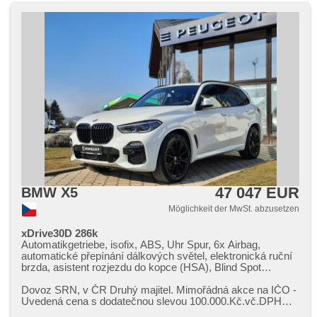
Start-Stop System, USB, AUX, Speicherkarte, Autoradio,
digitální příjem rádia (DAB), Außenthermometer, beheizte
Spiegel, Klimaablage, Trennnetz im Gepäckraum,
Dachscheibe, Innenthermometer, Televonvorbereitung,
Heckscheibenwischer, Getönte Scheiben, zatmavená zadní
skla, roletky na zadních oknech, Längssitzvorschub, El.
Anlasser, el. tažné zařízení, digitální přístrojová deska, wifi
hotspot, vyhřívaná zadní sedadla
47 047 EUR
BMW X5
Möglichkeit der MwSt. abzusetzen
xDrive30D 286k
Automatikgetriebe, isofix, ABS, Uhr Spur, 6x Airbag,
automatické přepínání dálkových světel, elektronická ruční
brzda, asistent rozjezdu do kopce (HSA), Blind Spot
Anzeige, Scheibenwischersensor, Elektronisches
Stabilitätsprogramm (ESP), Adaptive
Dovoz SRN,​ v ČR Druhý majitel. Mimořádná akce na IČO ​-
Geschwindigkeitsregelung, 2-Zonen Klimaanlage,
Uvedená cena s dodatečnou slevou 100.000.Kč.vč.DPH
bezklíčové startování, Fahrkamera, El. Seitenscheiben, El.
platí při využití zvýhod...