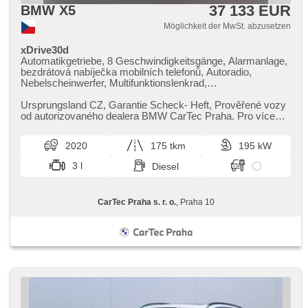
37 133 EUR
BMW X5
Möglichkeit der MwSt. abzusetzen
xDrive30d
Automatikgetriebe, 8 Geschwindigkeitsgänge, Alarmanlage,
bezdrátová nabíječka mobilních telefonů, Autoradio,
Nebelscheinwerfer, Multifunktionslenkrad,
Abnutzungssensor des Bremsbelages, Reifendrucksensor,
zatmavená zadní skla, Alufelgen, Antrieb 4x4, el. tažné
Ursprungsland CZ,​ Garantie Scheck​- Heft,​ Prověřené vozy
zařízení, bezklíčové odemykání, bezklíčové startování,
od autorizovaného dealera BMW CarTec Praha. Pro více
head-up display, El. einstellbare Sitze, Standheizung,
informací kontaktujte...
odvětrávaná sedadla, Federung Luft, beheizte Sitze, LED
2020
175 tkm
195 kW
denní svícení, El. Wagentürschlüssung
3 l
Diesel
CarTec Praha s. r. o.
, Praha 10