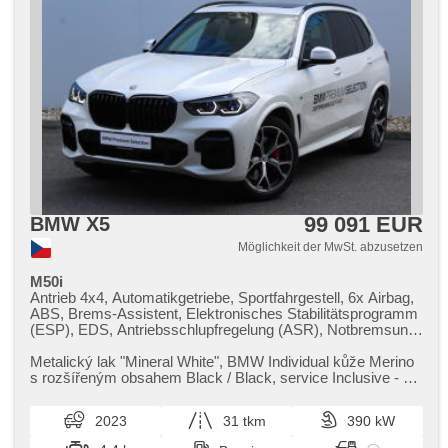
99 091 EUR
BMW X5
Möglichkeit der MwSt. abzusetzen
M50i
Antrieb 4x4, Automatikgetriebe, Sportfahrgestell, 6x Airbag,
ABS, Brems-Assistent, Elektronisches Stabilitätsprogramm
(ESP), EDS, Antriebsschlupfregelung (ASR), Notbremsung
(PEBS), asistent stability přívěsu (TSA),
Geschwindigkeitsregelung von der Hang, asistent rozjezdu
Metalický lak "Mineral White",​ BMW Individual kůže Merino
do kopce (HSA), ukazatel rychlostního limitu (SLIF), Uhr
s rozšířeným obsahem Black / Black,​ service Inclusive ​- 5
Spur, Blind Spot Anzeige, asistent jízdy v koloně, asistent
let / 100 000 ...
změny jízdního pruhu, asistent jízdy v jízdním pruhu,
2023
31 tkm
390 kW
Überwachung der Ermüdung des Fahrers, automatisch im
Berg bremsen , Fahrgestell Steifheitsregelung, adaptivní