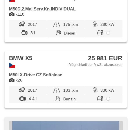
M50D,2.Maj.Serv.Kn.INDIVIDUAL
x110
2017
175 tkm
280 kW
3 l
Diesel
25 981 EUR
BMW X5
Möglichkeit der MwSt. abzusetzen
M50I X-Drive CZ Softclose
x26
2017
183 tkm
330 kW
4.4 l
Benzin