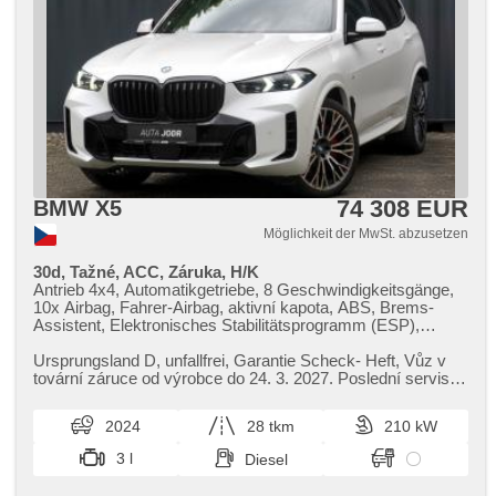
74 308 EUR
BMW X5
Möglichkeit der MwSt. abzusetzen
30d, Tažné, ACC, Záruka, H/K
Antrieb 4x4, Automatikgetriebe, 8 Geschwindigkeitsgänge,
10x Airbag, Fahrer-Airbag, aktivní kapota, ABS, Brems-
Assistent, Elektronisches Stabilitätsprogramm (ESP),
Antriebsschlupfregelung (ASR), asistent stability přívěsu
(TSA), Geschwindigkeitsregelung von der Hang, asistent
Ursprungsland D,​ unfallfrei,​ Garantie Scheck​- Heft,​ Vůz v
rozjezdu do kopce (HSA), ukazatel rychlostního limitu
tovární záruce od výrobce do 24. 3. 2027. Poslední servisní
(SLIF), Uhr Spur, Blind Spot Anzeige, asistent jízdy v
prohlídka s ...
koloně, asistent změny jízdního pruhu, asistent jízdy v
2024
28 tkm
210 kW
jízdním pruhu, Überwachung der Ermüdung des Fahrers,
automatisch im Berg bremsen , Fahrgestell
3 l
Diesel
Steifheitsregelung, adaptivní regulace podvozku,
Anhängerkupplung, Servolenkung, 2-Zonen Klimaanlage,