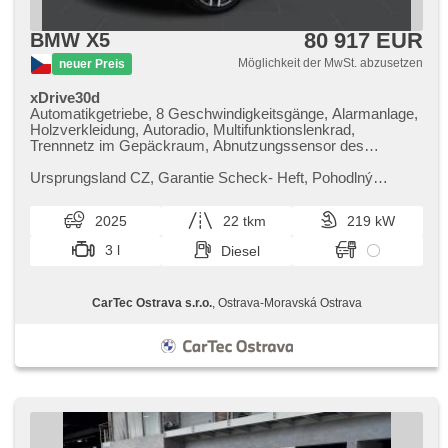
80 917 EUR
BMW X5
Möglichkeit der MwSt. abzusetzen
neuer Preis
xDrive30d
Automatikgetriebe, 8 Geschwindigkeitsgänge, Alarmanlage,
Holzverkleidung, Autoradio, Multifunktionslenkrad,
Trennnetz im Gepäckraum, Abnutzungssensor des
Bremsbelages, Reifendrucksensor, zatmavená zadní skla,
Antrieb 4x4, el. tažné zařízení, bezklíčové odemykání,
Ursprungsland CZ,​ Garantie Scheck​- Heft,​ Pohodlný
bezklíčové startování, El. einstellbare Sitze, odvětrávaná
přístup,​ Klimatizovaná sedadla přední,​ Tažné zařízení,​
sedadla, Federung Luft, beheizte Sitze, LED denní svícení
Prověřené vozy od autoriz...
2025
22 tkm
219 kW
3 l
Diesel
CarTec Ostrava s.r.o.
, Ostrava-Moravská Ostrava