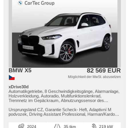
82 569 EUR
BMW X5
Möglichkeit der MwSt. abzusetzen
xDrive30d
Automatikgetriebe, 8 Geschwindigkeitsgänge, Alarmanlage,
Holzverkleidung, Autoradio, Multifunktionslenkrad,
Trennnetz im Gepäckraum, Abnutzungssensor des
Bremsbelages, Reifendrucksensor, zatmavená zadní skla,
Alufelgen, Antrieb 4x4, el. tažné zařízení, bezklíčové
Ursprungsland CZ,​ Garantie Scheck​- Heft,​ Adaptivní M
odemykání, bezklíčové startování, El. einstellbare Sitze,
podvozek,​ Driving Assistant Professional,​ Harman/Kardon
odvětrávaná sedadla, beheizte Sitze, Fahrgestell
Surround Sound System...
Steifheitsregelung, LED denní svícení
2024
35 tkm
219 kW