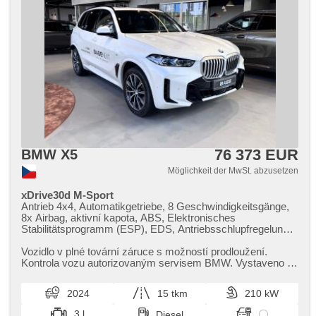
76 373 EUR
BMW X5
Möglichkeit der MwSt. abzusetzen
xDrive30d M-Sport
Antrieb 4x4, Automatikgetriebe, 8 Geschwindigkeitsgänge,
8x Airbag, aktivní kapota, ABS, Elektronisches
Stabilitätsprogramm (ESP), EDS, Antriebsschlupfregelung
(ASR), Notbremsung (PEBS), Uhr Spur, Blind Spot Anzeige,
asistent jízdy v koloně, asistent změny jízdního pruhu,
Vozidlo v plné tovární záruce s možností prodloužení.
asistent jízdy v jízdním pruhu, Überwachung der Ermüdung
Kontrola vozu autorizovaným servisem BMW. Vystaveno na
des Fahrers, automatisch im Berg bremsen , Servolenkung,
pobočce v Karlových V...
4-Zonen Klimaanlage, Klimaautomatik, Adaptive
2024
15 tkm
210 kW
Geschwindigkeitsregelung, LED adaptivní světlomety,
Schaltflutlicht, LED denní svícení, Alufelgen, Bordcomputer,
3 l
Diesel