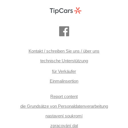
Vorderscheiben, El. Seitenscheiben, Getönte Scheiben, El.
Deckel des Kofferraums, El. Wagentürschlüssung,
Zentralverriegelung, řazení pádly pod volantem, autom.
Sperrdiferential, Fahrgestell Niveauregulierung, Federung
Luft, Fahrgestell Steifheitsregelung, Panoramadach, El.
Dachfenster, 4-Zonen Klimaanlage, LED adaptivní
světlomety, Beifahrerairbagdeaktivierung,
Zentralverriegelung mit Funkfernbedienung, Teilbare
Rücksitzbank, head-up display, hlasové ovládání palubního
počítače, Standheizung mit Zeitvorwärmer, Adaptive
Geschwindigkeitsregelung, hands free, 360° monitorovací
systém (AVM), parkovací senzory přední,
Kontakt / schreiben Sie uns / über uns
Anhängerkupplung, Außenthermometer, Sportfahrgestell,
abgestimmter Auspuff, Servolenkung, Elektronisches
technische Unterstützung
Stabilitätsprogramm (ESP), Antriebsschlupfregelung (ASR),
EDS, Notbremsung (PEBS), asistent stability přívěsu
für Verkäufer
(TSA), Brems-Assistent, automatisch im Berg bremsen ,
Geschwindigkeitsregelung von der Hang, 8x Airbag, Antrieb
Einmalinsertion
4x4, Automatikgetriebe, 8 Geschwindigkeitsgänge,
Lederpolsterung, hlídání provozu při couvání (RCTA), ABS
Report content
die Grundsätze von Personaldatenverarbeitung
nastavení soukromí
zpracování dat