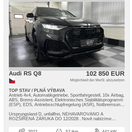
102 850 EUR
Audi RS Q8
Möglichkeit der MwSt. abzusetzen
TOP STAV / PLNÁ VÝBAVA
Antrieb 4x4, Automatikgetriebe, Sportfahrgestell, 10x Airbag,
ABS, Brems-Assistent, Elektronisches Stabilitätsprogramm
(ESP), EDS, Antriebsschlupfregelung (ASR), Notbremsung
(PEBS), Geschwindigkeitsregelung von der Hang, asistent
rozjezdu do kopce (HSA), ukazatel rychlostního limitu
Ursprungsland D,​ unfallfrei,​ NEHAVAROVÁNO A
(SLIF), Uhr Spur, Blind Spot Anzeige, asistent jízdy v
ROZŠÍŘENÁ ZÁRUKA DO 12/2028 . Nově nabízíme
koloně, asistent jízdy v jízdním pruhu, Überwachung der
krásné rodinné SUV AUDI RSQ8 v TOP STAVU a...
Ermüdung des Fahrers, automatisch im Berg bremsen ,
2022
52 tkm
441 kW