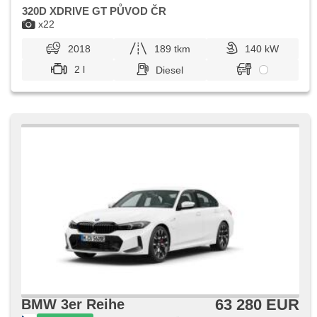
320D XDRIVE GT PŮVOD ČR
x22
2018
189 tkm
140 kW
2 l
Diesel
63 280 EUR
BMW 3er Reihe