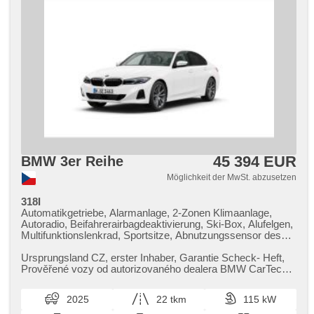
45 394 EUR
BMW 3er Reihe
Möglichkeit der MwSt. abzusetzen
318I
Automatikgetriebe, Alarmanlage, 2-Zonen Klimaanlage,
Autoradio, Beifahrerairbagdeaktivierung, Ski-Box, Alufelgen,
Multifunktionslenkrad, Sportsitze, Abnutzungssensor des
Bremsbelages, Reifendrucksensor, zatmavená zadní skla,
bezklíčové odemykání, bezklíčové startování, beheizte
Ursprungsland CZ,​ erster Inhaber,​ Garantie Scheck​- Heft,​
Sitze, Parkassistent, LED denní svícení
Prověřené vozy od autorizovaného dealera BMW CarTec
Praha. Pro více infor...
2025
22 tkm
115 kW