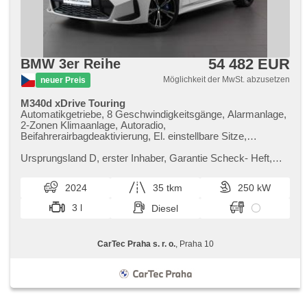
54 482 EUR
BMW 3er Reihe
Möglichkeit der MwSt. abzusetzen
neuer Preis
M340d xDrive Touring
Automatikgetriebe, 8 Geschwindigkeitsgänge, Alarmanlage,
2-Zonen Klimaanlage, Autoradio,
Beifahrerairbagdeaktivierung, El. einstellbare Sitze,
Sportfahrgestell, Sportsitze, Abnutzungssensor des
Bremsbelages, Reifendrucksensor, zatmavená zadní skla,
Ursprungsland D,​ erster Inhaber,​ Garantie Scheck​- Heft,​
Antrieb 4x4, bezklíčové odemykání, bezklíčové startování,
Prověřené vozy od autorizovaného dealera BMW CarTec
Panoramadach, beheizte Sitze, Blind Spot Anzeige
Praha. Pro více inform...
2024
35 tkm
250 kW
3 l
Diesel
CarTec Praha s. r. o.
, Praha 10