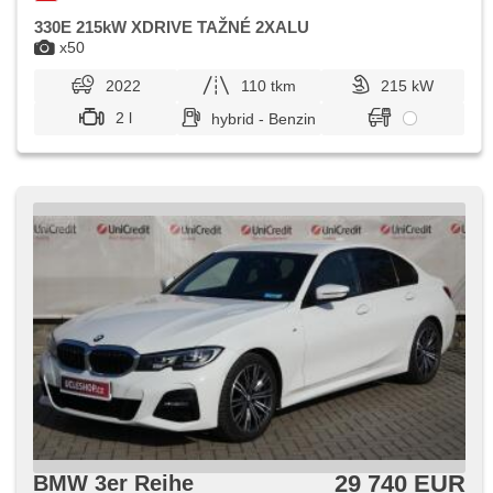
330E 215kW XDRIVE TAŽNÉ 2XALU
x50
2022
110 tkm
215 kW
2 l
hybrid - Benzin
29 740 EUR
BMW 3er Reihe