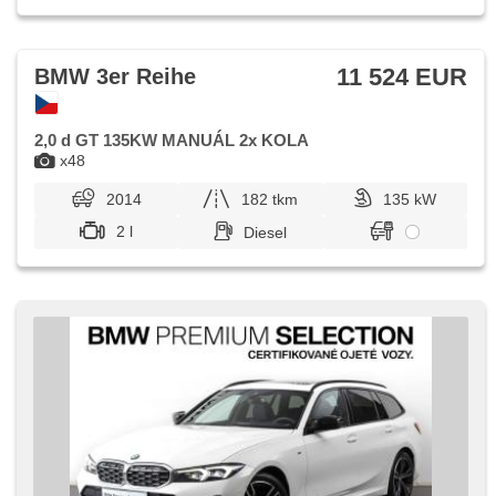
11 524 EUR
BMW 3er Reihe
2,0 d GT 135KW MANUÁL 2x KOLA
x48
2014
182 tkm
135 kW
2 l
Diesel