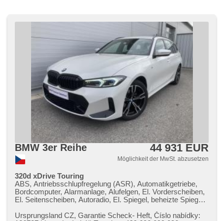
44 931 EUR
BMW 3er Reihe
Möglichkeit der MwSt. abzusetzen
320d xDrive Touring
ABS, Antriebsschlupfregelung (ASR), Automatikgetriebe,
Bordcomputer, Alarmanlage, Alufelgen, El. Vorderscheiben,
El. Seitenscheiben, Autoradio, El. Spiegel, beheizte Spiegel,
beheizte Sitze, Sportsitze, Tempomat, Wegfahrsperre,
Zentralverriegelung, Antrieb 4x4, Elektronisches
Ursprungsland CZ,​ Garantie Scheck​- Heft,​ Číslo nabídky: