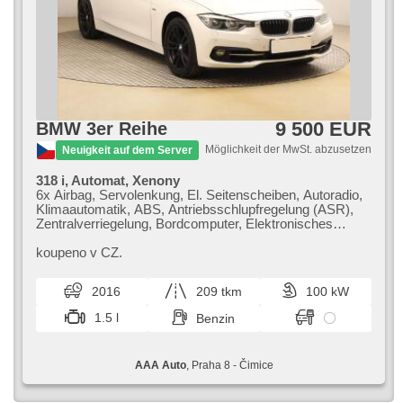
9 500 EUR
BMW 3er Reihe
Möglichkeit der MwSt. abzusetzen
Neuigkeit auf dem Server
318 i, Automat, Xenony
6x Airbag, Servolenkung, El. Seitenscheiben, Autoradio,
Klimaautomatik, ABS, Antriebsschlupfregelung (ASR),
Zentralverriegelung, Bordcomputer, Elektronisches
Stabilitätsprogramm (ESP), Nebelscheinwerfer,
Scheibenwischersensor, starten per Taste, Sportsitze,
koupeno v CZ.
Reifendrucksensor, USB, Xenonscheinwerfer,
Automatikgetriebe
2016
209 tkm
100 kW
1.5 l
Benzin
AAA Auto
, Praha 8 - Čimice