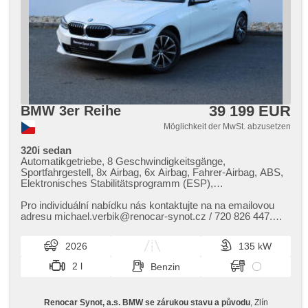
39 199 EUR
BMW 3er Reihe
Möglichkeit der MwSt. abzusetzen
320i sedan
Automatikgetriebe, 8 Geschwindigkeitsgänge,
Sportfahrgestell, 8x Airbag, 6x Airbag, Fahrer-Airbag, ABS,
Elektronisches Stabilitätsprogramm (ESP),
Antriebsschlupfregelung (ASR), Uhr Spur, Blind Spot
Anzeige, asistent jízdy v jízdním pruhu, Fahrgestell
Pro individuální nabídku nás kontaktujte na na emailovou
Steifheitsregelung, Anhängerkupplung, Servolenkung,
adresu michael.verbik@renocar​-synot.cz / 720 826 447.
třízónová klimatizace, 2-Zonen Klimaanlage,
Nové neregistrované...
Klimaautomatik, Adaptive Geschwindigkeitsregelung,
2026
135 kW
Tempomat, LED adaptivní světlomety, täglich Leuchten,
LED denní svícení, automatické přepínání dálkových světel,
2 l
Benzin
Alufelgen, erfüllt 'EURO V', Bordcomputer, hlasové ovládání
palubního počítače, digitální přístrojový štít, elektronická
ruční brzda, Navigation, head-up display, parkovací senzory
Renocar Synot, a.s. BMW se zárukou stavu a původu
, Zlín
přední, parkovací senzory zadní, Parkassistent,