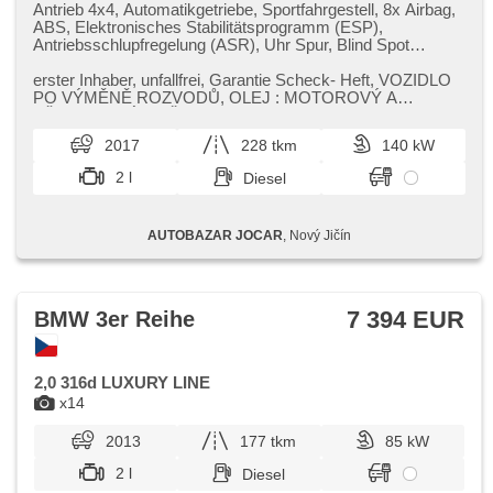
Antrieb 4x4, Automatikgetriebe, Sportfahrgestell, 8x Airbag,
ABS, Elektronisches Stabilitätsprogramm (ESP),
Antriebsschlupfregelung (ASR), Uhr Spur, Blind Spot
Anzeige, Fahrgestell Steifheitsregelung, Servolenkung,
Klimaautomatik, Tempomat, LED denní svícení,
erster Inhaber,​ unfallfrei,​ Garantie Scheck​- Heft,​ VOZIDLO
Bordcomputer, volba jízdního režimu, Navigation, parkovací
PO VÝMĚNĚ ROZVODŮ,​ OLEJ : MOTOROVÝ A
senzory přední, parkovací senzory zadní, Parkassistent,
PŘEVODOVÝ ​+ VŠECHNY FILTRY. Možnos...
Fahrkamera, bezklíčové startování,
2017
228 tkm
140 kW
Scheibenwischersensor, Lenkrad einstellbar,
Multifunktionslenkrad, řazení pádly pod volantem, hands
2 l
Diesel
free, Bluetooth, El. Deckel des Kofferraums, El.
Seitenscheiben, Dachträger, El. Klappspiegel, El. Spiegel,
samostmívací zrcátka, starten per Taste, Wegfahrsperre,
AUTOBAZAR JOCAR
, Nový Jičín
Zentralverriegelung mit Funkfernbedienung,
Zentralverriegelung, Ledersitze, isofix, Lederpolsterung,
beheizte Sitze, höheneinstellbare Sitze, Reifendrucksensor,
Abnutzungssensor des Bremsbelages, Vorderlichter LED,
Heck LED Leuchte, Nebelscheinwerfer, Start-Stop System,
7 394 EUR
BMW 3er Reihe
USB, AUX, Autoradio, CD-Spieler, Außenthermometer,
Klimaablage, Teilbare Rücksitzbank, zadní loketní opěrka,
Trennnetz im Gepäckraum, Heckscheibenwischer, Getönte
Scheiben, zatmavená zadní skla, Ausziehbare Kopflehnen
2,0 316d LUXURY LINE
x14
2013
177 tkm
85 kW
2 l
Diesel