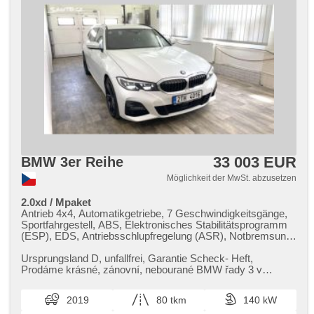
33 003 EUR
BMW 3er Reihe
Möglichkeit der MwSt. abzusetzen
2.0xd / Mpaket
Antrieb 4x4, Automatikgetriebe, 7 Geschwindigkeitsgänge,
Sportfahrgestell, ABS, Elektronisches Stabilitätsprogramm
(ESP), EDS, Antriebsschlupfregelung (ASR), Notbremsung
(PEBS), asistent rozjezdu do kopce (HSA), ukazatel
rychlostního limitu (SLIF), Uhr Spur, Blind Spot Anzeige,
Ursprungsland D,​ unfallfrei,​ Garantie Scheck​- Heft,​
asistent jízdy v koloně, asistent jízdy v jízdním pruhu,
Prodáme krásné,​ zánovní,​ nebourané BMW řady 3 v
Überwachung der Ermüdung des Fahrers, Servolenkung,
poslední generaci G21. Automob...
Standheizung, Adaptive Geschwindigkeitsregelung,
2019
80 tkm
140 kW
Tempomat, täglich Leuchten, LED denní svícení,