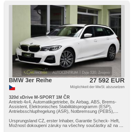
27 592 EUR
BMW 3er Reihe
Möglichkeit der MwSt. abzusetzen
320d xDrive M-SPORT 1M ČR
Antrieb 4x4, Automatikgetriebe, 8x Airbag, ABS, Brems-
Assistent, Elektronisches Stabilitätsprogramm (ESP),
Antriebsschlupfregelung (ASR), Notbremsung (PEBS),
asistent rozjezdu do kopce (HSA), ukazatel rychlostního
limitu (SLIF), asistent změny jízdního pruhu, Überwachung
Ursprungsland CZ,​ erster Inhaber,​ Garantie Scheck​- Heft,​
der Ermüdung des Fahrers, Servolenkung, třízónová
Možnost dokoupení záruky na všechny součástky až na 48
klimatizace, Klimaautomatik, Tempomat, LED denní svícení,
měsíců. 100% garan...