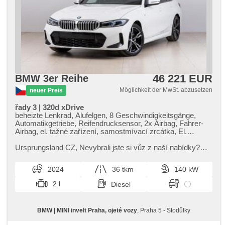
46 221 EUR
BMW 3er Reihe
Möglichkeit der MwSt. abzusetzen
neuer Preis
řady 3 | 320d xDrive
beheizte Lenkrad, Alufelgen, 8 Geschwindigkeitsgänge,
Automatikgetriebe, Reifendrucksensor, 2x Airbag, Fahrer-
Airbag, el. tažné zařízení, samostmívací zrcátka, El.
Spiegel, El. Klappspiegel, vyhřívané trysky ostřikovačů
čelního skla, beheizte Spiegel, Sportsitze, beheizte Sitze,
Ursprungsland CZ,​ Nevybrali jste si vůz z naší nabídky?
ambientní osvětlení interiéru, Adaptive
Neváhejte nás kontaktovat – zajistíme vám individuální
Geschwindigkeitsregelung, Vorderlichter LED, Schaltflutlicht,
dovoz vozu na zakáz...
2024
36 tkm
140 kW
automatické přepínání dálkových světel, Lichtsensor, Heck
LED Leuchte, Tempomat, Uhr Spur, Notbremsung (PEBS),
2 l
Diesel
ukazatel rychlostního limitu (SLIF), Parkassistent,
Fahrkamera, Bordcomputer, 360° monitorovací systém
(AVM), digitální příjem rádia (DAB), Bluetooth, USB, hlasové
BMW | MINI invelt Praha, ojeté vozy
, Praha 5 - Stodůlky
ovládání palubního počítače, bezdrátová nabíječka
mobilních telefonů, digitální přístrojová deska, head-up