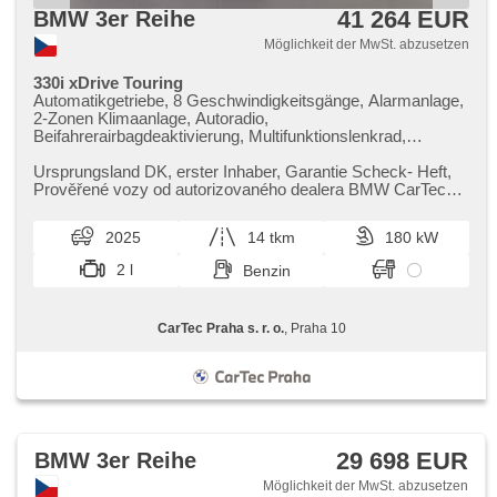
41 264 EUR
BMW 3er Reihe
Möglichkeit der MwSt. abzusetzen
330i xDrive Touring
Automatikgetriebe, 8 Geschwindigkeitsgänge, Alarmanlage,
2-Zonen Klimaanlage, Autoradio,
Beifahrerairbagdeaktivierung, Multifunktionslenkrad,
Sportfahrgestell, Sportsitze, Abnutzungssensor des
Bremsbelages, Reifendrucksensor, Antrieb 4x4, beheizte
Ursprungsland DK,​ erster Inhaber,​ Garantie Scheck​- Heft,​
Sitze, Parkassistent
Prověřené vozy od autorizovaného dealera BMW CarTec
Praha. Pro více infor...
2025
14 tkm
180 kW
2 l
Benzin
CarTec Praha s. r. o.
, Praha 10
29 698 EUR
BMW 3er Reihe
Möglichkeit der MwSt. abzusetzen