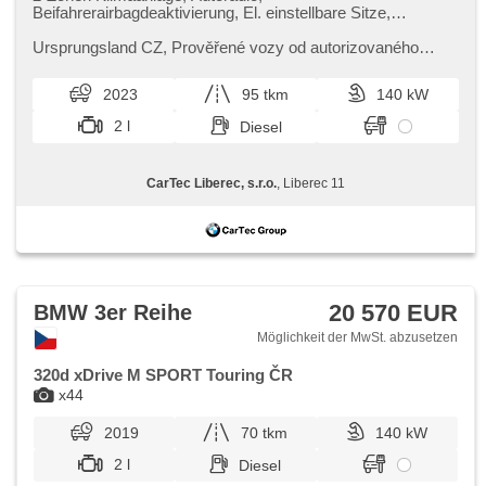
Beifahrerairbagdeaktivierung, El. einstellbare Sitze,
Nebelscheinwerfer, Vorderlichter LED,
Multifunktionslenkrad, Sportsitze, Abnutzungssensor des
Ursprungsland CZ,​ Prověřené vozy od autorizovaného
Bremsbelages, Reifendrucksensor, beheizte Lenkrad,
dealera BMW CarTec Liberec. Pro více informací
zatmavená zadní skla, Alufelgen, bezklíčové odemykání,
kontaktujte naše prodejce nebo ...
2023
95 tkm
140 kW
bezklíčové startování, beheizte Sitze, Fahrgestell
Steifheitsregelung, Parkassistent
2 l
Diesel
CarTec Liberec, s.r.o.
, Liberec 11
20 570 EUR
BMW 3er Reihe
Möglichkeit der MwSt. abzusetzen
320d xDrive M SPORT Touring ČR
x44
2019
70 tkm
140 kW
2 l
Diesel