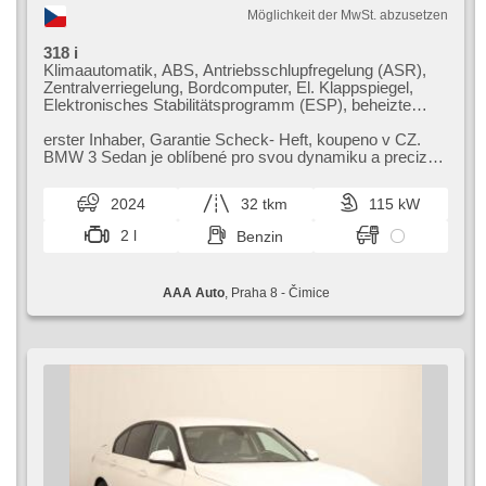
Möglichkeit der MwSt. abzusetzen
318 i
Klimaautomatik, ABS, Antriebsschlupfregelung (ASR),
Zentralverriegelung, Bordcomputer, El. Klappspiegel,
Elektronisches Stabilitätsprogramm (ESP), beheizte
Sitze, Scheibenwischersensor, starten per Taste,
Reifendrucksensor, USB, 6x Airbag, Uhr Spur,
erster Inhaber,​ Garantie Scheck​- Heft,​ koupeno v CZ.
Servolenkung, El. Seitenscheiben, Autoradio,
BMW 3 Sedan je oblíbené pro svou dynamiku a precizní
Automatikgetriebe
ovladatelnost. Nabízí pr...
2024
32 tkm
115 kW
2 l
Benzin
AAA Auto
, Praha 8 - Čimice