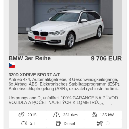
9 706 EUR
BMW 3er Reihe
320D XDRIVE SPORT A/T
Antrieb 4x4, Automatikgetriebe, 8 Geschwindigkeitsgänge,
6x Airbag, ABS, Elektronisches Stabilitätsprogramm (ESP),
Antriebsschlupfregelung (ASR), ukazatel rychlostního limitu
(SLIF), Servolenkung, 2-Zonen Klimaanlage,
Klimaautomatik, Bi Xenon-Scheinwerfer, Schaltflutlicht, LED
Ursprungsland D,​ unfallfrei,​ 100% GARANCE NA PŮVOD
denní svícení, automatické přepínání dálkových světel,
VOZIDLA A POČET NAJETÝCH KILOMETRŮ.
Alufelgen, erfüllt 'EURO V', Bordcomputer, volba jízdního
PRAVIDELNÝ SERVIS. VIN PRO VAŠE PROVĚŘENÍ: ...
režimu, Navigation, head-up display, parkovací senzory
2015
251 tkm
135 kW
přední, parkovací senzory zadní, Parkassistent, bezklíčové
startování, Lichtsensor, Scheibenwischersensor, Lenkrad
2 l
Diesel
einstellbar, Multifunktionslenkrad,