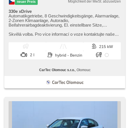
Möglichkeit der MwSt. abzusetzen
neuer Preis
330e xDrive
Automatikgetriebe, 8 Geschwindigkeitsgänge, Alarmanlage,
2-Zonen Klimaanlage, Autoradio,
Beifahrerairbagdeaktivierung, El. einstellbare Sitze,
Multifunktionslenkrad, Ski-Box, Sportsitze,
Abnutzungssensor des Bremsbelages, Reifendrucksensor,
Skvělá volba. Pro více informací o voze kontaktujte naše
beheizte Lenkrad, bezklíčové odemykání, bezklíčové
prodejce nebo nás navštivte v našem showroomu od
startování, beheizte Sitze, LED denní svícení
pondělí do pátku,​ vždy o...
215 kW
2 l
hybrid - Benzin
CarTec Olomouc s.r.o.
, Olomouc