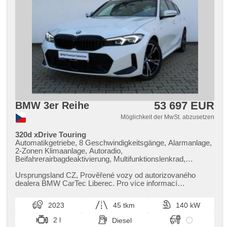
53 697 EUR
BMW 3er Reihe
Möglichkeit der MwSt. abzusetzen
320d xDrive Touring
Automatikgetriebe, 8 Geschwindigkeitsgänge, Alarmanlage,
2-Zonen Klimaanlage, Autoradio,
Beifahrerairbagdeaktivierung, Multifunktionslenkrad,
Sportsitze, Abnutzungssensor des Bremsbelages,
Reifendrucksensor, beheizte Lenkrad, zatmavená zadní
Ursprungsland CZ,​ Prověřené vozy od autorizovaného
skla, Antrieb 4x4, el. tažné zařízení, bezklíčové odemykání,
dealera BMW CarTec Liberec. Pro více informací
bezklíčové startování, beheizte Sitze, Fahrgestell
kontaktujte naše prodejce nebo ...
Steifheitsregelung, Blind Spot Anzeige, Parkassistent
2023
45 tkm
140 kW
2 l
Diesel