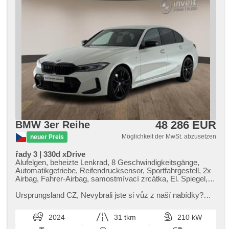
48 286 EUR
BMW 3er Reihe
Möglichkeit der MwSt. abzusetzen
neuer Preis
řady 3 | 330d xDrive
Alufelgen, beheizte Lenkrad, 8 Geschwindigkeitsgänge,
Automatikgetriebe, Reifendrucksensor, Sportfahrgestell, 2x
Airbag, Fahrer-Airbag, samostmívací zrcátka, El. Spiegel,
El. Klappspiegel, vyhřívané trysky ostřikovačů čelního skla,
beheizte Spiegel, paměť nastavení sedadla řidiče, El.
Ursprungsland CZ,​ Nevybrali jste si vůz z naší nabídky?
einstellbare Sitze, Längssitzvorschub, höheneinstellbare
Neváhejte nás kontaktovat – zajistíme vám individuální
Sitze, Sportsitze, beheizte Sitze, ambientní osvětlení
dovoz vozu na zakáz...
2024
31 tkm
210 kW
interiéru, Vorderlichter LED, Schaltflutlicht, automatické
přepínání dálkových světel, Lichtsensor, Heck LED