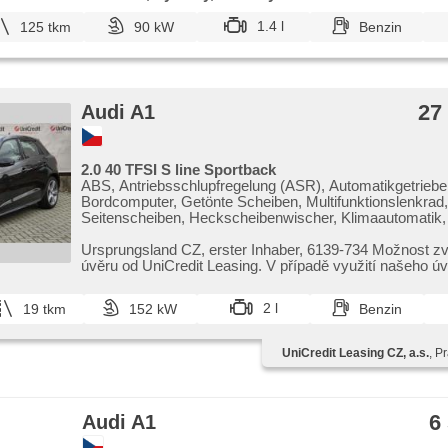
1.4 l
125 tkm
90 kW
Benzin
27
Audi A1
2.0 40 TFSI S line Sportback
ABS, Antriebsschlupfregelung (ASR), Automatikgetriebe
Bordcomputer, Getönte Scheiben, Multifunktionslenkrad, 
Seitenscheiben, Heckscheibenwischer, Klimaautomatik,
Längssitzvorschub, Ausziehbare Kopflehnen, Positionssi
Autoradio, Teilbare Rücksitzbank, El. Spiegel, beheizte S
Ursprungsland CZ,​ erster Inhaber,​ 6139​-734 Možnost zvýhodněného
Servolenkung, beheizte Sitze, USB, Tempomat, Wegfahr
úvěru od UniCredit Leasing. V případě využití našeho úvěr
Scheibenwischersensor, Lichtsensor, Lenkrad einstellbar
höheneinstellbare Sitze, Zentralverriegelung mit Funkfe
2 l
19 tkm
152 kW
Benzin
6x Airbag, Navigation, Elektronisches Stabilitätsprogra
Beifahrerairbagdeaktivierung, Reifendrucksensor, täglich
Zonen Klimaanlage, Start-Stop System, Bluetooth, isofix
UniCredit Leasing CZ, a.s.
, P
senzory zadní
6
Audi A1