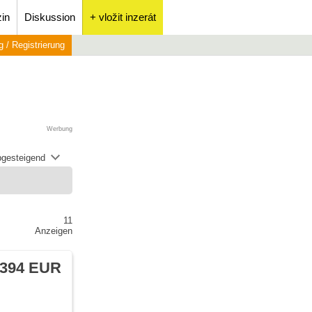
in
Diskussion
+ vložit inzerát
 / Registrierung
Werbung
abgesteigend
11
Anzeigen
 394 EUR