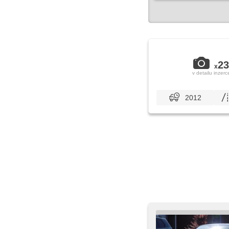
23
x
v detailu inzerc
2012