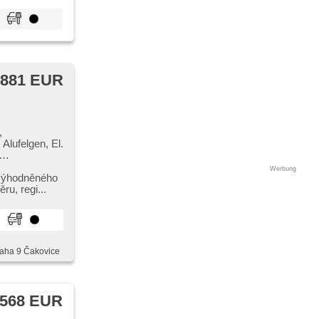
 881 EUR
,
Alufelgen, El.
tze,
Werbung
piegel,
sperre,
u,​ regi...
,
rnbedienung,
mm (ESP),
 Leuchten, 2-
, parkovací
raha 9 Čakovice
 568 EUR