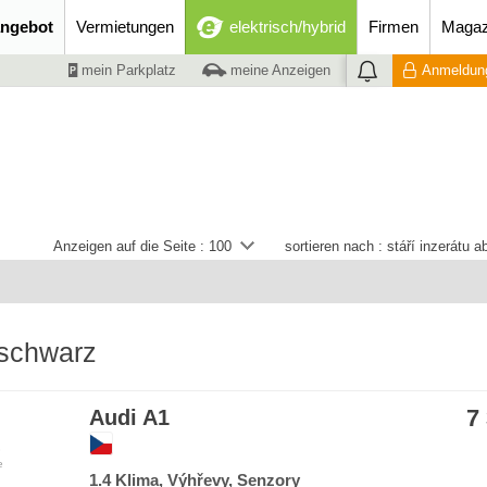
ngebot
Vermietungen
elektrisch/hybrid
Firmen
Magaz
mein Parkplatz
meine Anzeigen
Anmeldung
Anzeigen auf die Seite :
100
sortieren nach :
stáří inzerátu 
 schwarz
7
Audi A1
e
1.4 Klima, Výhřevy, Senzory