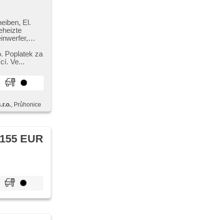
eiben, El.
eheizte
inwerfer,
drucksensor,
. Poplatek za
cí. Ve...
r.o.
, Průhonice
 155 EUR