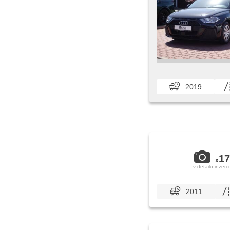
2019
17
x
v detailu inzerc
2011