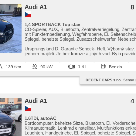
8
Audi A1
1,4 SPORTBACK Top stav
CD-Spieler, AUX, Bluetooth, Zentralverriegelung, Zentral
mit Funkfernbedienung, Wegfahrsperre, El. Seitenscheib
Spiegel, beheizte Spiegel, Zusatzscheinwerfer, Nebelsch
Scheinwerferwaschanlagen, Vorderlichter LED, Klimaau
Sportsitze, beheizte Sitze, höheneinstellbare Fahrersitz,
Ursprungsland D,​ Garantie Scheck​- Heft,​ Výborný stav.
Heckscheibenwischer, Multifunktionslenkrad, 6x Airbag,
jednom majiteli. Je bez koroze a jiných vad. Bylo pravide
Bordcomputer, Navigation, isofix, Alufelgen, ABS,
Antriebsschlupfregelung (ASR), Elektronisches Stabili
1.4 l
139 tkm
90 kW
Benzin
(ESP), Handgetriebe, 6 Geschwindigkeitsgänge, Tempo
parkovací senzory zadní, erfüllt 'EURO V', přední pohon
DECENT CARS s.r.o.
, Šenov 
4
Audi A1
1.6TDi, autoAC
Bordcomputer, beheizte Sitze, Bluetooth, El. Vordersche
Klimaautomatik, Lenkrad einstellbar, Multifunktionslenkra
Leuchten, Handgetriebe, El. Spiegel, beheizte Spiegel, 