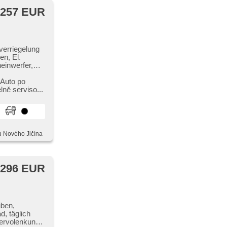
 257 EUR
verriegelung
en, El.
einwerfer,
tomatik,
 Ledersitze,
 Auto po
lně serviso...
tätsprogramm
mat,
, Garantie
u Nového Jičína
 296 EUR
iben,
d, täglich
Servolenkung,