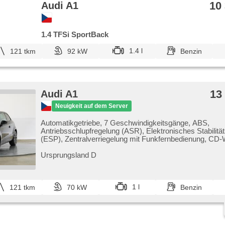
10
Audi A1
1.4 TFSi SportBack
1.4 l
121 tkm
92 kW
Benzin
13
Audi A1
Neuigkeit auf dem Server
Automatikgetriebe, 7 Geschwindigkeitsgänge, ABS,
Antriebsschlupfregelung (ASR), Elektronisches Stabili
(ESP), Zentralverriegelung mit Funkfernbedienung, CD-
Bordcomputer, El. Spiegel, Alufelgen, beheizte Sitze,
Multifunktionslenkrad, Servolenkung, hands free, Autorad
Ursprungsland D
Seitenscheiben, Heckscheibenwischer, zadní loketní op
Außenthermometer, täglich Leuchten, Reifendrucksensor
System, Bluetooth, Lenkrad einstellbar, hlasové ovládán
počítače, LED denní svícení
1 l
121 tkm
70 kW
Benzin