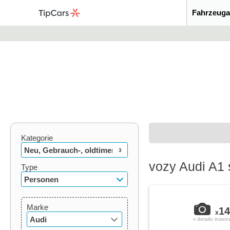
Fahrzeuga
Kategorie
Neu, Gebrauch-, oldtimer
3
vozy Audi A1
Type
Personen
Marke
14
x
Audi
v detailu inzerc