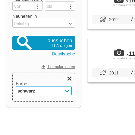
15
x
v detailu inzerc
Neuheiten in
2012
beliebig
aussuchen
11 Anzeigen
11
Detailsuche
x
v detailu inzerc
Formular klären
2011
Farbe
schwarz