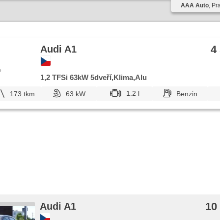
AAA Auto
, Pr
4
Audi A1
e
1,2 TFSi 63kW 5dveří,Klima,Alu
1.2 l
173 tkm
63 kW
Benzin
10
Audi A1