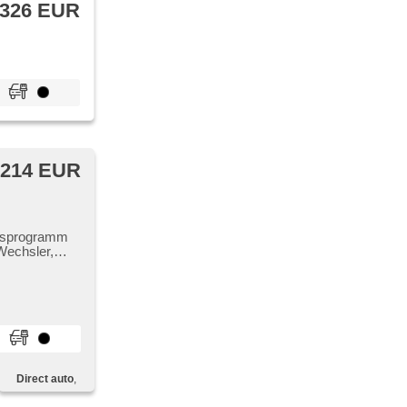
 326 EUR
 214 EUR
tätsprogramm
Wechsler,
io, El.
ěrka,
, Start-Stop
í palubního
Direct auto
,