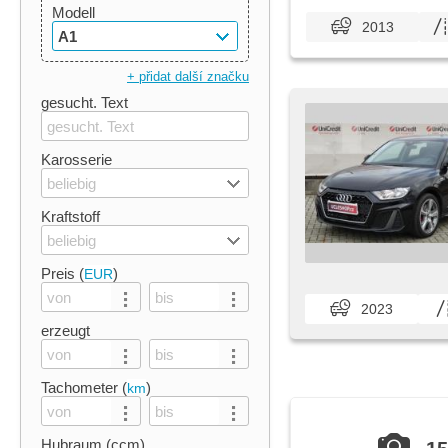
Modell
2013
A1
+ přidat další značku
gesucht. Text
Karosserie
beliebig
Kraftstoff
beliebig
Preis (
)
EUR
2023
erzeugt
Tachometer (
)
km
Hubraum (ccm)