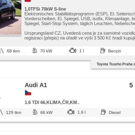
1,0TFSi 70kW S-line
Elektronisches Stabilitätsprogramm (ESP), El. Seitensch
Vorderscheiben, El. Spiegel, USB, isofix, Klimaanlage, b
Spiegel, Start-Stop System, täglich Leuchten, Nebelsche
Tempomat, Multifunktionslenkrad, Servolenkung, Reifen
přední pohon, Handgetriebe
Ursprungsland CZ,​ Uvedená cena je za samotné vozidlo
registraci (přepis) na úřadě ve výši 3 500 Kč hradí kupují
1 l
68 tkm
70 kW
Benzin
Toyota Tsusho Praha s.
5
Audi A1
e
1.6 TDI 66,KLIMA,ČR,KM..
1.6 l
129 tkm
66 kW
Diesel