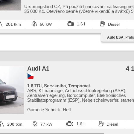
Zentralverriegelung mit Funkfernbedienung, Elektronisc
Stabilitätsprogramm (ESP), Scheibenwischersensor,
Ursprungsland CZ,​ Při použití financování na leasing ne
Nebelscheinwerfer, ABS, Antriebsschlupfregelung (ASR)
35 000 Kč. Otevřeno denně (včetně víkendů a svátků) 9.0
Alarmanlage, parkovací senzory zadní, isofix, samostmí
Beifahrerairbagdeaktivierung, Wegfahrsperre, 4x Airbag
1.6 l
201 tkm
66 kW
Diesel
Auto ESA
, Prah
4 
Audi A1
1.6 TDI, Serv.kniha, Tempomat
ABS, Klimaanlage, Antriebsschlupfregelung (ASR),
Zentralverriegelung, Bordcomputer, Elektronisches
Stabilitätsprogramm (ESP), Nebelscheinwerfer, starten
4x Airbag, Alufelgen, Servolenkung, El. Seitenscheiben
Handgetriebe
Garantie Scheck​- Heft
1.6 l
208 tkm
77 kW
Diesel