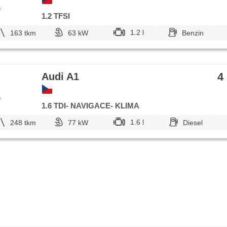
e
1.2 TFSI
1.2 l
163 tkm
63 kW
Benzin
4
Audi A1
e
1.6 TDI- NAVIGACE- KLIMA
1.6 l
248 tkm
77 kW
Diesel