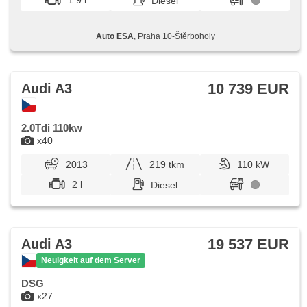
1.9 l
Diesel
Auto ESA
, Praha 10-Štěrboholy
10 739 EUR
Audi A3
2.0Tdi 110kw
x40
2013
219 tkm
110 kW
2 l
Diesel
19 537 EUR
Audi A3
Neuigkeit auf dem Server
DSG
x27