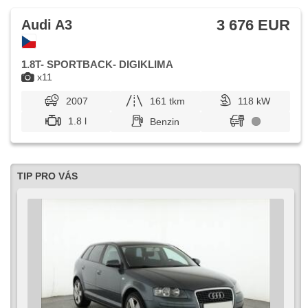
3 676 EUR
Audi A3
1.8T- SPORTBACK- DIGIKLIMA
x11
2007
161 tkm
118 kW
1.8 l
Benzin
TIP PRO VÁS