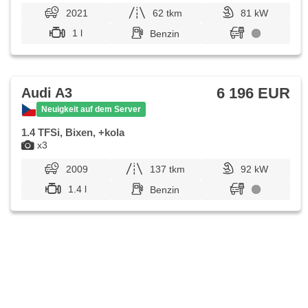
2021
62 tkm
81 kW
1 l
Benzin
6 196 EUR
Audi A3
Neuigkeit auf dem Server
1.4 TFSi, Bixen, +kola
x3
2009
137 tkm
92 kW
1.4 l
Benzin