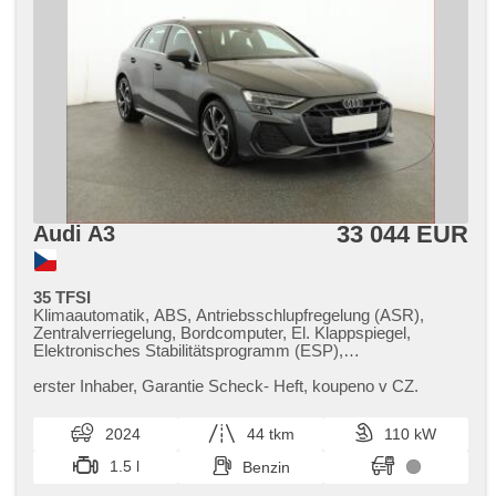
33 044 EUR
Audi A3
35 TFSI
Klimaautomatik, ABS, Antriebsschlupfregelung (ASR),
Zentralverriegelung, Bordcomputer, El. Klappspiegel,
Elektronisches Stabilitätsprogramm (ESP),
Nebelscheinwerfer, beheizte Sitze, Scheibenwischersensor,
starten per Taste, Sportsitze, Reifendrucksensor, 6x Airbag,
erster Inhaber,​ Garantie Scheck​- Heft,​ koupeno v CZ.
El. einstellbare Sitze, Uhr Spur, Servolenkung, El.
Seitenscheiben, Autoradio, Automatikgetriebe
2024
44 tkm
110 kW
1.5 l
Benzin