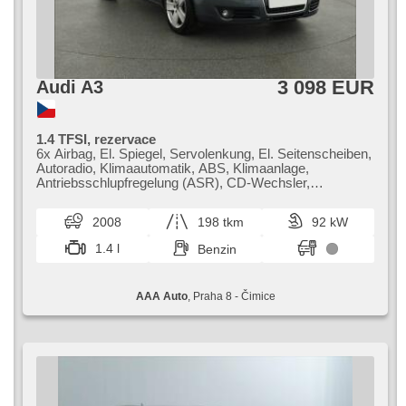
3 098 EUR
Audi A3
1.4 TFSI, rezervace
6x Airbag, El. Spiegel, Servolenkung, El. Seitenscheiben,
Autoradio, Klimaautomatik, ABS, Klimaanlage,
Antriebsschlupfregelung (ASR), CD-Wechsler,
Zentralverriegelung, Elektronisches Stabilitätsprogramm
(ESP), Nebelscheinwerfer, beheizte Sitze, Handgetriebe
2008
198 tkm
92 kW
1.4 l
Benzin
AAA Auto
, Praha 8 - Čimice