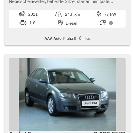
Nebelscheinwerfer, beheizte Sitze, starten per Taste,
Anhängerkupplung, Parkassistent, Servolenkung, Autoradio,
Handgetriebe
2011
243 tkm
77 kW
1.6 l
Diesel
AAA Auto
, Praha 8 - Čimice