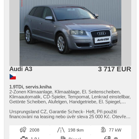
3 717 EUR
Audi A3
1.9TDi, servis.kniha
2-Zonen Klimaanlage, Klimaablage, El. Seitenscheiben,
Klimaautomatik, CD-Spieler, Tempomat, Lenkrad einstellbar,
Getönte Scheiben, Alufelgen, Handgetriebe, El. Spiegel,
beheizte Spiegel, Servolenkung, Elektronisches
Stabilitätsprogramm (ESP), ABS, isofix, Wegfahrsperre
Ursprungsland CZ,​ Garantie Scheck​- Heft,​ Při použití
financování na leasing nebo úvěr sleva 25 000 Kč. Otevřeno
denně (včetně víke...
2008
198 tkm
77 kW