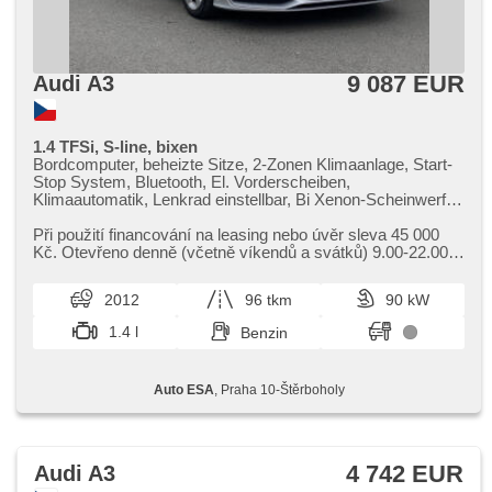
9 087 EUR
Audi A3
1.4 TFSi, S-line, bixen
Bordcomputer, beheizte Sitze, 2-Zonen Klimaanlage, Start-
Stop System, Bluetooth, El. Vorderscheiben,
Klimaautomatik, Lenkrad einstellbar, Bi Xenon-Scheinwerfer,
täglich Leuchten, Alufelgen, Handgetriebe, El. Spiegel,
beheizte Spiegel, Servolenkung, Zentralverriegelung mit
Při použití financování na leasing nebo úvěr sleva 45 000
Funkfernbedienung, Elektronisches Stabilitätsprogramm
Kč. Otevřeno denně (včetně víkendů a svátků) 9.00​-22.00
(ESP), Nebelscheinwerfer, ABS, isofix, elektronická ruční
hod. Kupujte vozy s garancí!
brzda, 6x Airbag
2012
96 tkm
90 kW
1.4 l
Benzin
Auto ESA
, Praha 10-Štěrboholy
4 742 EUR
Audi A3