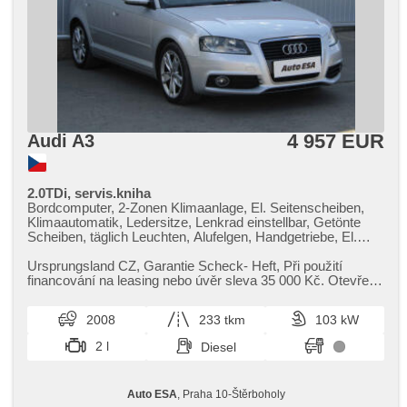
4 957 EUR
Audi A3
2.0TDi, servis.kniha
Bordcomputer, 2-Zonen Klimaanlage, El. Seitenscheiben,
Klimaautomatik, Ledersitze, Lenkrad einstellbar, Getönte
Scheiben, täglich Leuchten, Alufelgen, Handgetriebe, El.
Spiegel, beheizte Spiegel, Servolenkung,
Zentralverriegelung mit Funkfernbedienung, Elektronisches
Ursprungsland CZ,​ Garantie Scheck​- Heft,​ Při použití
Stabilitätsprogramm (ESP), Nebelscheinwerfer, El.
financování na leasing nebo úvěr sleva 35 000 Kč. Otevřeno
Klappspiegel, ABS, Antriebsschlupfregelung (ASR), isofix,
denně (včetně víke...
Beifahrerairbagdeaktivierung, Wegfahrsperre, 4x Airbag
2008
233 tkm
103 kW
2 l
Diesel
Auto ESA
, Praha 10-Štěrboholy