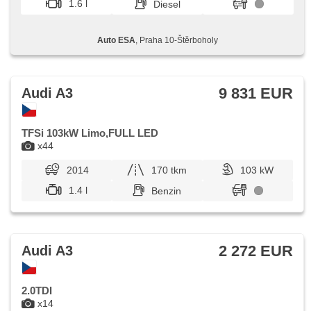
1.6 l
Diesel
Auto ESA
, Praha 10-Štěrboholy
9 831 EUR
Audi A3
TFSi 103kW Limo,FULL LED
x44
2014
170 tkm
103 kW
1.4 l
Benzin
2 272 EUR
Audi A3
2.0TDI
x14