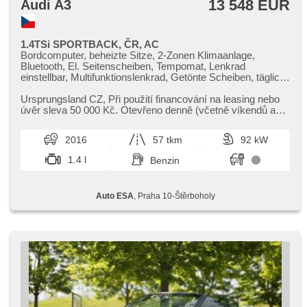
13 548 EUR
Audi A3
1.4TSi SPORTBACK, ČR, AC
Bordcomputer, beheizte Sitze, 2-Zonen Klimaanlage,
Bluetooth, El. Seitenscheiben, Tempomat, Lenkrad
einstellbar, Multifunktionslenkrad, Getönte Scheiben, täglich
Leuchten, Alufelgen, Handgetriebe, El. Spiegel, beheizte
Spiegel, Servolenkung, Zentralverriegelung mit
Ursprungsland CZ,​ Při použití financování na leasing nebo
Funkfernbedienung, Elektronisches Stabilitätsprogramm
úvěr sleva 50 000 Kč. Otevřeno denně (včetně víkendů a
(ESP), Nebelscheinwerfer, Reifendrucksensor, ABS,
svátků) 9.00​-22.0...
Antriebsschlupfregelung (ASR), parkovací senzory zadní,
2016
57 tkm
92 kW
isofix, elektronická ruční brzda, 4x Airbag, Lichtsensor
1.4 l
Benzin
Auto ESA
, Praha 10-Štěrboholy