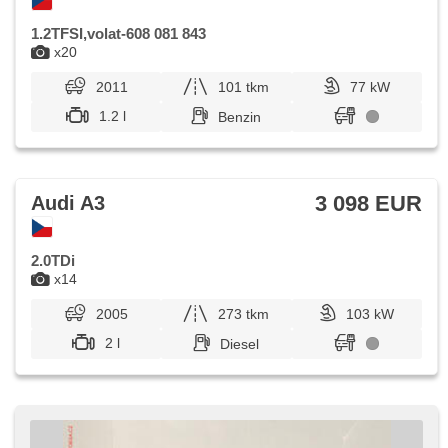
1.2TFSI,volat-608 081 843
x20
2011
101 tkm
77 kW
1.2 l
Benzin
3 098 EUR
Audi A3
2.0TDi
x14
2005
273 tkm
103 kW
2 l
Diesel