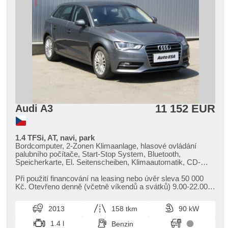
11 152 EUR
Audi A3
1.4 TFSi, AT, navi, park
Bordcomputer, 2-Zonen Klimaanlage, hlasové ovládání
palubního počítače, Start-Stop System, Bluetooth,
Speicherkarte, El. Seitenscheiben, Klimaautomatik, CD-
Spieler, Tempomat, Lenkrad einstellbar, Navigation,
Multifunktionslenkrad, Automatikgetriebe, täglich Leuchten,
Při použití financování na leasing nebo úvěr sleva 50 000
Alufelgen, El. Spiegel, beheizte Spiegel, Servolenkung,
Kč. Otevřeno denně (včetně víkendů a svátků) 9.00​-22.00
Zentralverriegelung mit Funkfernbedienung, Elektronisches
hod. Kupujte vozy s garancí!
Stabilitätsprogramm (ESP), Nebelscheinwerfer, El.
2013
158 tkm
90 kW
Klappspiegel, ABS, parkovací senzory zadní, isofix,
elektronická ruční brzda, 6x Airbag
1.4 l
Benzin