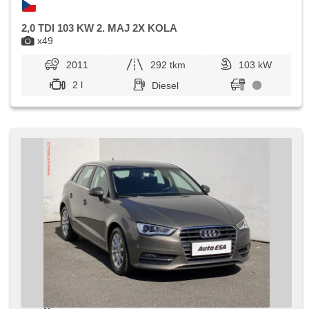
2,0 TDI 103 KW 2. MAJ 2X KOLA
x49
2011
292 tkm
103 kW
2 l
Diesel