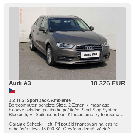
10 326 EUR
Audi A3
1.2 TFSi SportBack, Ambiente
Bordcomputer, beheizte Sitze, 2-Zonen Klimaanlage,
hlasové ovládání palubního počítače, Start-Stop System,
Bluetooth, El. Seitenscheiben, Klimaautomatik, Tempomat,
Lenkrad einstellbar, Navigation, Multifunktionslenkrad, Bi
Xenon-Scheinwerfer, täglich Leuchten, Alufelgen,
Garantie Scheck​- Heft,​ Při použití financování na leasing
Handgetriebe, El. Spiegel, beheizte Spiegel,
nebo úvěr sleva 45 000 Kč. Otevřeno denně (včetně