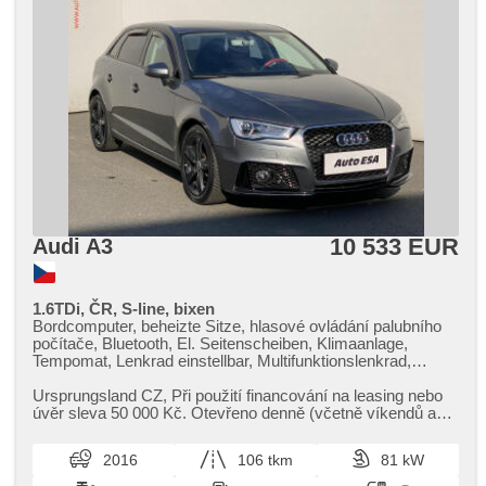
10 533 EUR
Audi A3
1.6TDi, ČR, S-line, bixen
Bordcomputer, beheizte Sitze, hlasové ovládání palubního
počítače, Bluetooth, El. Seitenscheiben, Klimaanlage,
Tempomat, Lenkrad einstellbar, Multifunktionslenkrad,
Getönte Scheiben, Bi Xenon-Scheinwerfer, täglich Leuchten,
Alufelgen, Handgetriebe, El. Spiegel, beheizte Spiegel,
Ursprungsland CZ,​ Při použití financování na leasing nebo
Scheinwerferwaschanlagen, Servolenkung,
úvěr sleva 50 000 Kč. Otevřeno denně (včetně víkendů a
Zentralverriegelung mit Funkfernbedienung, Elektronisches
svátků) 9.00​-22.0...
Stabilitätsprogramm (ESP), Nebelscheinwerfer, ABS,
2016
106 tkm
81 kW
parkovací senzory zadní, isofix, samostmívací zrcátka,
elektronická ruční brzda, Wegfahrsperre, 6x Airbag