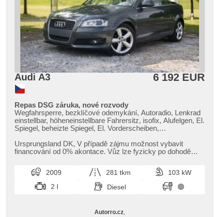
6 192 EUR
Audi A3
Repas DSG záruka, nové rozvody
Wegfahrsperre, bezklíčové odemykání, Autoradio, Lenkrad
einstellbar, höheneinstellbare Fahrersitz, isofix, Alufelgen, El.
Spiegel, beheizte Spiegel, El. Vorderscheiben,
Zentralverriegelung, CD-Spieler, Zentralverriegelung mit
Funkfernbedienung, Teilbare Rücksitzbank, Servolenkung,
Ursprungsland DK,​ V případě zájmu možnost vybavit
Elektronisches Stabilitätsprogramm (ESP),
financování od 0% akontace. Vůz lze fyzicky po dohodě
Antriebsschlupfregelung (ASR), Rolldach, přední pohon,
vidět v Brně,​ případně po ...
Automatikgetriebe, Lederpolsterung, ABS
2009
281 tkm
103 kW
2 l
Diesel
Autorro.cz
,