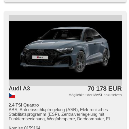
70 178 EUR
Audi A3
Möglichkeit der MwSt. abzusetzen
2.4 TSI Quattro
ABS, Antriebsschlupfregelung (ASR), Elektronisches
Stabilitätsprogramm (ESP), Zentralverriegelung mit
Funkfernbedienung, Wegfahrsperre, Bordcomputer, El.
Spiegel, beheizte Spiegel, Alufelgen, beheizte Sitze,
Multifunktionslenkrad, Getönte Scheiben, hands free,
Komise 0159164