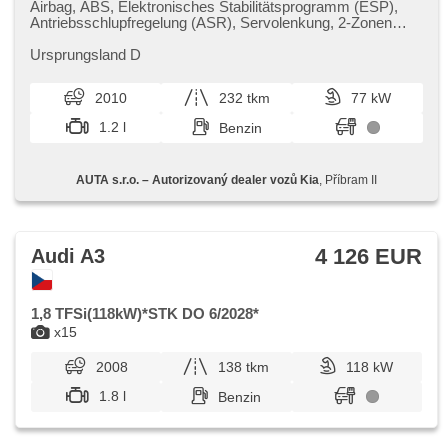
Airbag, ABS, Elektronisches Stabilitätsprogramm (ESP),
Antriebsschlupfregelung (ASR), Servolenkung, 2-Zonen
Klimaanlage, Klimaautomatik, Tempomat, Alufelgen,
Bordcomputer, Lenkrad einstellbar,
Ursprungsland D
Beifahrerairbagdeaktivierung, El. Seitenscheiben, dojezdové
rezervní kolo, El. Spiegel, Wegfahrsperre,
2010
232 tkm
77 kW
Zentralverriegelung mit Funkfernbedienung,
Zentralverriegelung, isofix, höheneinstellbare Sitze,
1.2 l
Benzin
Positionssitze, Reifendrucksensor, Nebelscheinwerfer,
USB, AUX, Autoradio, CD-Spieler, Außenthermometer,
beheizte Spiegel, Teilbare Rücksitzbank, Getönte Scheiben,
AUTA s.r.o. – Autorizovaný dealer vozů Kia
, Příbram II
Rolldach, přední pohon, Ausziehbare Kopflehnen, El.
Anlasser
4 126 EUR
Audi A3
1,8 TFSi(118kW)*STK DO 6/2028*
x15
2008
138 tkm
118 kW
1.8 l
Benzin