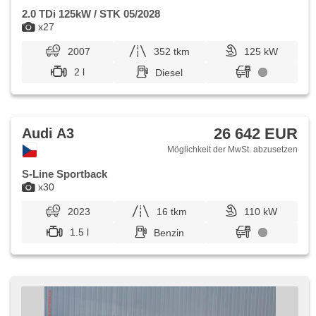
2.0 TDi 125kW / STK 05/2028
x27
2007
352 tkm
125 kW
2 l
Diesel
26 642 EUR
Audi A3
Möglichkeit der MwSt. abzusetzen
S-Line Sportback
x30
2023
16 tkm
110 kW
1.5 l
Benzin