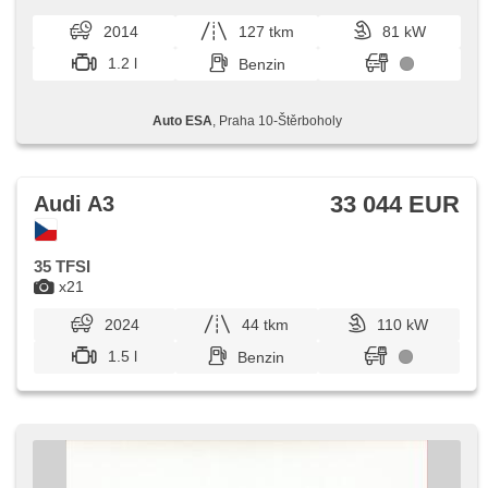
Scheinwerferwaschanlagen, Servolenkung,
víkendů a svátků) 9.00...
Zentralverriegelung mit Funkfernbedienung, Elektronisches
2014
127 tkm
81 kW
Stabilitätsprogramm (ESP), Scheibenwischersensor,
Nebelscheinwerfer, Reifendrucksensor, ABS,
1.2 l
Benzin
Antriebsschlupfregelung (ASR), parkovací senzory zadní,
isofix, elektronická ruční brzda, 6x Airbag
Auto ESA
, Praha 10-Štěrboholy
33 044 EUR
Audi A3
35 TFSI
x21
2024
44 tkm
110 kW
1.5 l
Benzin