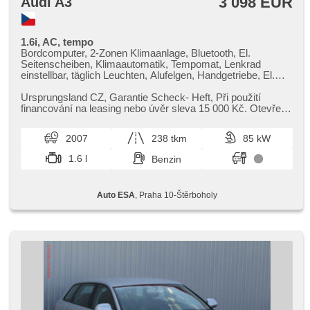
3 098 EUR
Audi A3
1.6i, AC, tempo
Bordcomputer, 2-Zonen Klimaanlage, Bluetooth, El.
Seitenscheiben, Klimaautomatik, Tempomat, Lenkrad
einstellbar, täglich Leuchten, Alufelgen, Handgetriebe, El.
Spiegel, beheizte Spiegel, Servolenkung,
Zentralverriegelung mit Funkfernbedienung, Elektronisches
Ursprungsland CZ,​ Garantie Scheck​- Heft,​ Při použití
Stabilitätsprogramm (ESP), Nebelscheinwerfer, El.
financování na leasing nebo úvěr sleva 15 000 Kč. Otevřeno
Klappspiegel, ABS, samostmívací zrcátka,
denně (včetně víke...
Beifahrerairbagdeaktivierung, Wegfahrsperre, 6x Airbag
2007
238 tkm
85 kW
1.6 l
Benzin
Auto ESA
, Praha 10-Štěrboholy