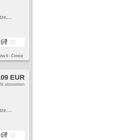
tze,
upplung,
nkung, El.
ebe
aha 8 - Čimice
109 EUR
St. abzusetzen
tze,
nkung, El.
ebe