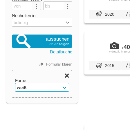
v detailu inzerc
2020
Neuheiten in
beliebig
aussuchen
36 Anzeigen
40
x
Detailsuche
v detailu inzerc
Formular klären
2015
Farbe
weiß