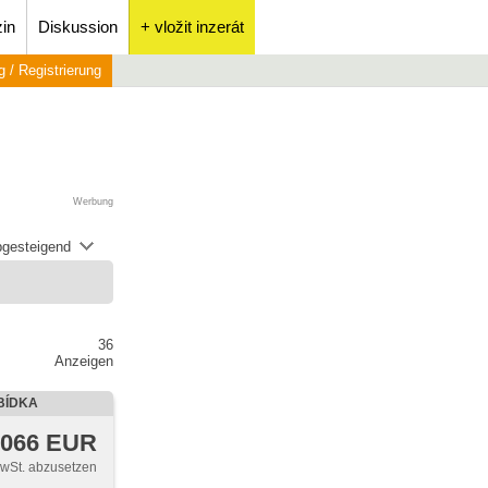
in
Diskussion
+ vložit inzerát
 / Registrierung
Werbung
abgesteigend
36
Anzeigen
BÍDKA
 066 EUR
MwSt. abzusetzen