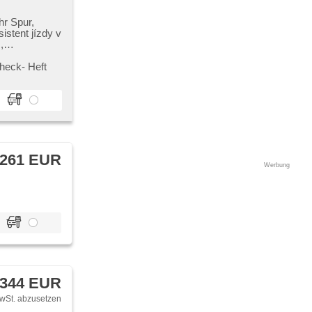
hr Spur,
istent jízdy v
,
,
LED denní
heck​- Heft
n, erfüllt
očítače,
žimu,
 přední,
ezklíčové
sor, Lenkrad
ení pádly pod
drátová
 261 EUR
 Kofferraums,
Werbung
iegel,
ung, isofix,
aschanlagen,
dio, digitální
, beheizte
 Teilbare
er, přední
pflehnen,
 344 EUR
wSt. abzusetzen