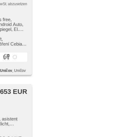
MwSt. abzusetzen
 free,
ndroid Auto,
iegel, El.
el, El.
stmívací
,​
ation der
ěření Cebia.
ED,
tandheizung
e, LED denní
instellbare
wischer,
 Uničov
, Uničov
deaktivierung,
sistent,
thermometer,
, ABS,
 653 EUR
ASR),
tent, řazení
 airbag, 7
 palubního
 elektronická
 asistent
ra, asistent
icht,
ízdy v jízdním
bíječka
g der
radio,
ovací senzory