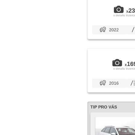
23
x
v detailu inzerc
2022
16
x
v detailu inzerc
2016
TIP PRO VÁS