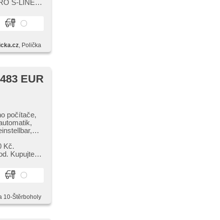
S​-LINE​-​-​-
hlostního
deaktivierung,
 Lichtsensor,
 rádia (DAB),
počítače, El.
iben, El.
lektronická
icka.cz
, Polička
ítače, Uhr
RCTA),
lsterung, LED
onslenkrad,
 483 EUR
nlagen,
zory zadní,
upfregelung
samostmívací
nsor des
ho počítače,
automatik,
hrers,
nstellbar,
P), starten
ung, Getönte
tního limitu
, El. Deckel
0 Kč.
ba jízdního
be, El.
od. Kupujte
opflehnen,
Klappspiegel,
dní skla, 2-
lupfregelung
 brzda,
a 10-Štěrboholy