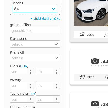
Modell
A4
+ přidat další značku
gesucht. Text
2023
Karosserie
beliebig
Kraftstoff
beliebig
44
x
Preis (
)
EUR
v detailu inzerc
2011
erzeugt
Tachometer (
)
km
33
x
Hubraum (ccm)