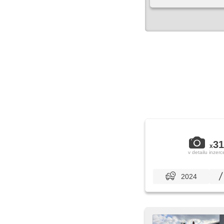
31
x
v detailu inzerc
2024