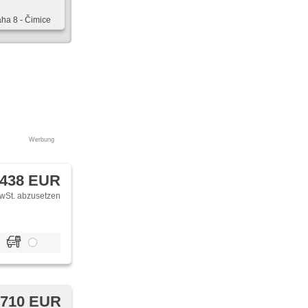
aha 8 - Čimice
Werbung
 438 EUR
wSt. abzusetzen
 710 EUR