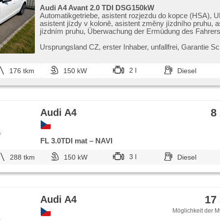
Audi A4 Avant 2.0 TDI DSG150kW
Automatikgetriebe, asistent rozjezdu do kopce (HSA), U
asistent jízdy v koloně, asistent změny jízdního pruhu, as
jízdním pruhu, Überwachung der Ermüdung des Fahrers
Anhängerkupplung, Servolenkung, třízónová klimatizace
Klimaautomatik, Tempomat, LED adaptivní světlomety, 
Ursprungsland CZ,​ erster Inhaber,​ unfallfrei,​ Garantie Sc
svícení, automatické přepínání dálkových světel, Alufelge
'EURO VI', Bordcomputer, hlasové ovládání palubního p
dotykové ovládání palubního počítače, volba jízdního re
2 l
176 tkm
150 kW
Diesel
elektronická ruční brzda, Navigation, parkovací senzory
parkovací senzory zadní, Parkassistent, Fahrkamera, b
startování, bezklíčové odemykání, Scheibenwischersen
einstellbar, Multifunktionslenkrad, beheizte Lenkrad, řaz
volantem, hands free, Android Auto, Apple CarPlay, bez
8
Audi A4
nabíječka mobilních telefonů, Bluetooth, El. Deckel des
El. Seitenscheiben, dojezdové rezervní kolo, El. Klappsp
samostmívací zrcátka, starten per Taste, Zentralverriegel
e
FL 3.0TDI mat – NAVI
beheizte Sitze, höheneinstellbare Sitze, Scheinwerferw
Nebelscheinwerfer, Start-Stop System, USB, AUX, Autora
příjem rádia (DAB), Außenthermometer, beheizte Spiegel
3 l
288 tkm
150 kW
Diesel
Frontscheibe, vyhřívané trysky ostřikovačů čelního skla,
Rücksitzbank, zadní loketní opěrka, Heckscheibenwisch
pohon, Antrieb 4x2, Längssitzvorschub, Ausziehbare Ko
digitální přístrojová deska, malý kožený paket
17
Audi A4
Möglichkeit der M