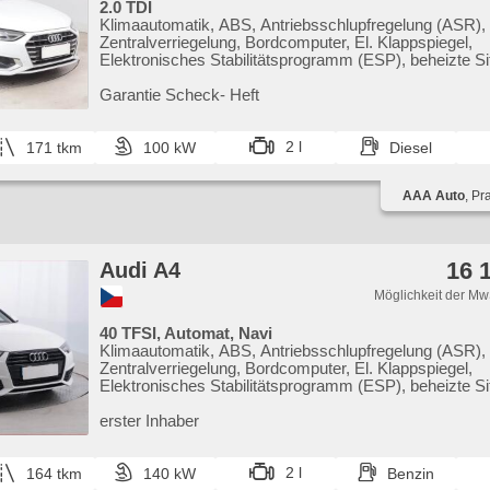
2.0 TDI
Klimaautomatik, ABS, Antriebsschlupfregelung (ASR),
Zentralverriegelung, Bordcomputer, El. Klappspiegel,
Elektronisches Stabilitätsprogramm (ESP), beheizte Si
Scheibenwischersensor, starten per Taste, Anhängerk
Reifendrucksensor, USB, 6x Airbag, Uhr Spur, Servole
Garantie Scheck​- Heft
Seitenscheiben, Dachträger, Autoradio, Automatikgetri
2 l
171 tkm
100 kW
Diesel
AAA Auto
, Pr
16 
Audi A4
Möglichkeit der Mw
40 TFSI, Automat, Navi
Klimaautomatik, ABS, Antriebsschlupfregelung (ASR),
Zentralverriegelung, Bordcomputer, El. Klappspiegel,
Elektronisches Stabilitätsprogramm (ESP), beheizte Si
Scheibenwischersensor, starten per Taste, Sportsitze,
Reifendrucksensor, USB, 8x Airbag, Alufelgen, Servole
erster Inhaber
Seitenscheiben, Dachträger, Autoradio, Automatikgetri
2 l
164 tkm
140 kW
Benzin