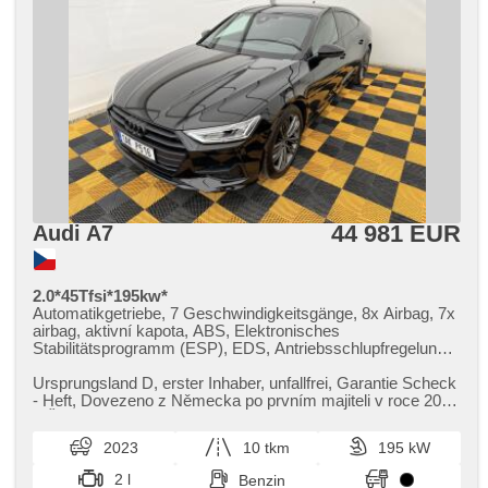
44 981 EUR
Audi A7
2.0*45Tfsi*195kw*
Automatikgetriebe, 7 Geschwindigkeitsgänge, 8x Airbag, 7x
airbag, aktivní kapota, ABS, Elektronisches
Stabilitätsprogramm (ESP), EDS, Antriebsschlupfregelung
(ASR), Notbremsung (PEBS), asistent rozjezdu do kopce
(HSA), ukazatel rychlostního limitu (SLIF), Uhr Spur, Blind
Ursprungsland D,​ erster Inhaber,​ unfallfrei,​ Garantie Scheck​
Spot Anzeige, asistent změny jízdního pruhu, Überwachung
- Heft,​ Dovezeno z Německa po prvním majiteli v roce 2025
der Ermüdung des Fahrers, Servolenkung, 2-Zonen
v ČR také je...
Klimaanlage, Klimaautomatik, Tempomat, LED adaptivní
2023
10 tkm
195 kW
světlomety, Schaltflutlicht, täglich Leuchten, LED denní
svícení, automatické přepínání dálkových světel, Alufelgen,
2 l
Benzin
erfüllt 'EURO VI', Bordcomputer, hlasové ovládání palubního