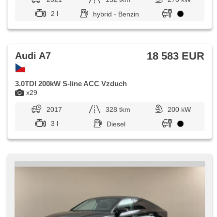
2 l
hybrid - Benzin
18 583 EUR
Audi A7
3.0TDI 200kW S-line ACC Vzduch
x29
2017
328 tkm
200 kW
3 l
Diesel