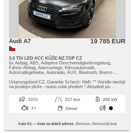
19 785 EUR
Audi A7
3,0 TDi LED ACC KŮŽE NZ.TOP CZ
6x Airbag, ABS, Adaptive Geschwindigkeitsregelung,
Fahrer-Airbag, Alarmanlage, Klimaautomatik,
Automatikgetriebe, Autoradio, AUX, Bluetooth, Brems-
Assistent, Zentralverriegelung mit Funkfernbedienung,
Zentralverriegelung, 4-Zonen Klimaanlage, täglich Leuchten,
Ursprungsland CZ,​ Garantie Scheck​- Heft,​ ​*​* Vozidlo nestojí
Holzverkleidung, El. Seitenscheiben, El. Klappspiegel, El.
na prodejní ploše ​- nutno volat předem ​* Aktuálně po
Deckel des Kofferraums, El. Spiegel, elektronická ruční
výměně motr. olej...
brzda, Uhr Spur, Blind Spot Anzeige, Wegfahrsperre, isofix,
2015
227 tkm
200 kW
Klimaanlage, Klimaablage, Ledersitze, LED denní svícení,
Alufelgen, Nebelscheinwerfer, Lenkrad einstellbar,
3 l
Diesel
Standheizung, Bordcomputer, Speicherkarte, Fahrkamera,
parkovací senzory přední, parkovací senzory zadní, Antrieb
4x4, Servolenkung, Antriebsschlupfregelung (ASR),
Auto A1 --- Auta na dobré adrese
, Olomouc, Olomoucký kraj
Vorderlichter LED, Navigation, Abnutzungssensor des
Bremsbelages, Scheibenwischersensor, Lichtsensor,