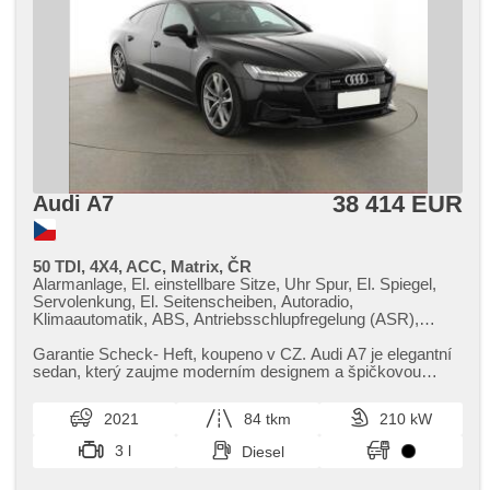
38 414 EUR
Audi A7
50 TDI, 4X4, ACC, Matrix, ČR
Alarmanlage, El. einstellbare Sitze, Uhr Spur, El. Spiegel,
Servolenkung, El. Seitenscheiben, Autoradio,
Klimaautomatik, ABS, Antriebsschlupfregelung (ASR),
Zentralverriegelung, Bordcomputer, El. Klappspiegel,
Elektronisches Stabilitätsprogramm (ESP),
Garantie Scheck​- Heft,​ koupeno v CZ. Audi A7 je elegantní
Nebelscheinwerfer, beheizte Sitze, Ledersitze,
sedan,​ který zaujme moderním designem a špičkovou
Scheibenwischersensor, starten per Taste, Sportsitze,
výbavou. Nabízí vysoký...
Reifendrucksensor, Automatikgetriebe, Antrieb 4x4
2021
84 tkm
210 kW
3 l
Diesel