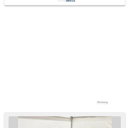
(ESP), starten per Taste, Start-Stop System, USB, volba
jízdního režimu, beheizte Sitze, beheizte Spiegel, Heck LED
Leuchte, Antrieb 4x4
Werbung