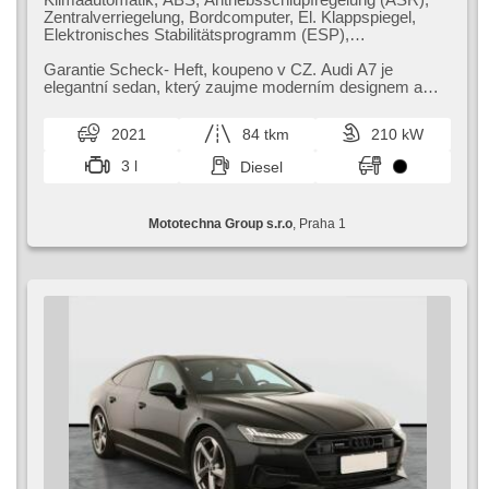
Zentralverriegelung, Bordcomputer, El. Klappspiegel,
Elektronisches Stabilitätsprogramm (ESP),
Nebelscheinwerfer, beheizte Sitze, Ledersitze,
Scheibenwischersensor, starten per Taste, Sportsitze,
Garantie Scheck​- Heft,​ koupeno v CZ. Audi A7 je
Reifendrucksensor, Alarmanlage, El. einstellbare Sitze,
elegantní sedan,​ který zaujme moderním designem a
Uhr Spur, El. Spiegel, Servolenkung, El. Seitenscheiben,
špičkovou výbavou. Nabízí vysoký...
Autoradio, Automatikgetriebe, Antrieb 4x4
2021
84 tkm
210 kW
3 l
Diesel
Mototechna Group s.r.o
, Praha 1