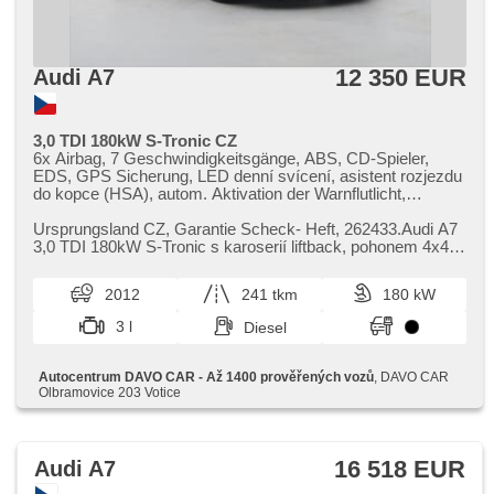
Sitze, paměť nastavení sedadla řidiče, Reifendrucksensor,
Abnutzungssensor des Bremsbelages, Vorderlichter LED,
Heck LED Leuchte, autom. Aktivation der Warnflutlicht,
Scheinwerferwaschanlagen, Start-Stop System, USB,
12 350 EUR
Audi A7
Autoradio, digitální příjem rádia (DAB), Außenthermometer,
beheizte Spiegel, vyhřívané trysky ostřikovačů čelního skla,
zadní loketní opěrka, Heckscheibenwischer, Getönte
Scheiben, zatmavená zadní skla, Anhängevorrichtung, el.
3,0 TDI 180kW S-Tronic CZ
tažné zařízení, digitální přístrojová deska, wifi hotspot
6x Airbag, 7 Geschwindigkeitsgänge, ABS, CD-Spieler,
EDS, GPS Sicherung, LED denní svícení, asistent rozjezdu
do kopce (HSA), autom. Aktivation der Warnflutlicht,
Automatikgetriebe, bezklíčové odemykání, Bi Xenon-
Scheinwerfer, Brems-Assistent, Zentralverriegelung mit
Ursprungsland CZ,​ Garantie Scheck​- Heft,​ 262433.Audi A7
Funkfernbedienung, täglich Leuchten, Teilbare
3,​0 TDI 180kW S​-Tronic s karoserií liftback,​ pohonem 4x4 a
Rücksitzbank, El. Seitenscheiben, El. Klappspiegel, El.
bohatou výbavou...
Deckel des Kofferraums, El. Spiegel, elektronická ruční
2012
241 tkm
180 kW
brzda, Wegfahrsperre, isofix, Ledersitze, Lederpolsterung,
Multifunktionslenkrad, Lenkrad einstellbar,
3 l
Diesel
Scheinwerferwaschanlagen, Bordcomputer, erfüllt 'EURO
V', Antrieb 4x4, Positionssitze, Servolenkung,
Antriebsschlupfregelung (ASR), Scheibenwischersensor,
Autocentrum DAVO CAR - Až 1400 prověřených vozů
, DAVO CAR
Lichtsensor, Reifendrucksensor, Elektronisches
Olbramovice 203 Votice
Stabilitätsprogramm (ESP), Start-Stop System, starten per
Taste, Tempomat, Getönte Scheiben, třízónová klimatizace,
Außenthermometer, beheizte Sitze, beheizte Spiegel,
Ausziehbare Kopflehnen, höheneinstellbare Sitze,
16 518 EUR
Audi A7
höheneinstellbare Fahrersitz, Xenonscheinwerfer, zadní
loketní opěrka, Heck LED Leuchte