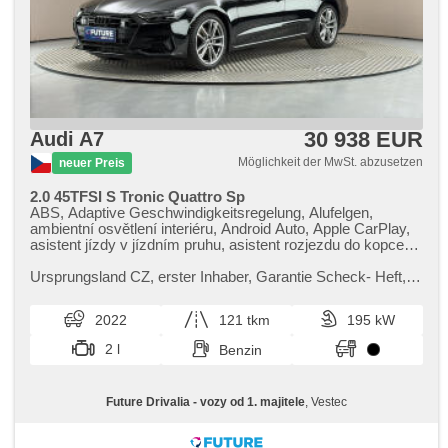
30 938 EUR
Audi A7
Möglichkeit der MwSt. abzusetzen
neuer Preis
2.0 45TFSI S Tronic Quattro Sp
ABS, Adaptive Geschwindigkeitsregelung, Alufelgen,
ambientní osvětlení interiéru, Android Auto, Apple CarPlay,
asistent jízdy v jízdním pruhu, asistent rozjezdu do kopce
(HSA), Klimaautomatik, Automatikgetriebe, Autoradio,
bezklíčové odemykání, Bluetooth, Brems-Assistent,
Ursprungsland CZ,​ erster Inhaber,​ Garantie Scheck​- Heft,​
Zentralverriegelung mit Funkfernbedienung, digitální
100% garance původu vozu a najetých kilometrů. Možnost
přístrojový štít, El. Seitenscheiben, El. Klappspiegel, El.
odpočtu DPH.
2022
121 tkm
195 kW
Deckel des Kofferraums, El. Spiegel, elektronická ruční
brzda, isofix, LED denní svícení, Multifunktionslenkrad,
2 l
Benzin
Scheinwerferwaschanlagen, Bordcomputer, Fahrkamera,
parkovací senzory přední, parkovací senzory zadní,
Vorderlichter LED, Antriebsschlupfregelung (ASR), řazení
Future Drivalia - vozy od 1. majitele
, Vestec
pádly pod volantem, Navigation, Scheibenwischersensor,
Lichtsensor, Reifendrucksensor, Überwachung der
Ermüdung des Fahrers, Elektronisches Stabilitätsprogramm