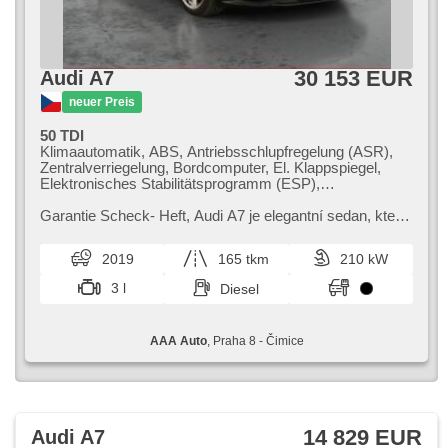
30 153 EUR
Audi A7
neuer Preis
50 TDI
Klimaautomatik, ABS, Antriebsschlupfregelung (ASR),
Zentralverriegelung, Bordcomputer, El. Klappspiegel,
Elektronisches Stabilitätsprogramm (ESP),
Nebelscheinwerfer, Fahrgestell Niveauregulierung,
beheizte Sitze, Ledersitze, Scheibenwischersensor,
Garantie Scheck​- Heft,​ Audi A7 je elegantní sedan,​ který
starten per Taste, Anhängerkupplung,
kombinuje moderní design s prvotřídním komfortem.
Reifendrucksensor, USB, Fahrgestell Steifheitsregelung,
Nabízí bohatou výbavu a...
2019
165 tkm
210 kW
6x Airbag, El. einstellbare Sitze, Uhr Spur, Servolenkung,
El. Seitenscheiben, Dachscheibe, Autoradio,
3 l
Diesel
Automatikgetriebe, Antrieb 4x4
AAA Auto
, Praha 8 - Čimice
14 829 EUR
Audi A7