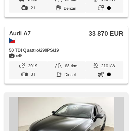
2 l
Benzin
33 870 EUR
Audi A7
50 TDI Quattro/290PS/19
x45
2019
68 tkm
210 kW
3 l
Diesel