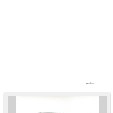
Reifendrucksensor, Überwachung der Ermüdung des
Fahrers, Elektronisches Stabilitätsprogramm (ESP), starten
per Taste, USB, Außenthermometer, volba jízdního režimu,
beheizte Sitze, vyhřívaná zadní sedadla, beheizte Spiegel,
höheneinstellbare Sitze, Heck LED Leuchte
Werbung