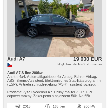
19 000 EUR
Audi A7
Möglichkeit der MwSt. abzusetzen
Audi A7 S-line 200kw
Antrieb 4x4, Automatikgetriebe, 6x Airbag, Fahrer-Airbag,
ABS, Brems-Assistent, Elektronisches Stabilitätsprogramm
(ESP), Antriebsschlupfregelung (ASR), asistent rozjezdu do
kopce (HSA), autom. Sperrdiferential, Anhängerkupplung,
Servolenkung, 4-Zonen Klimaanlage, Klimaautomatik,
Prodame vyse uvedenou A7. Druhy majitel v CR. DPH
Tempomat, Schaltflutlicht, täglich Leuchten, LED denní
odpocet mozny. Zakoupeno s najezdem 50k. Na 65k
svícení, Alufelgen, erfüllt 'EURO VI', Bordcomputer, volba
vymena rozvodu v Louda Auto z du...
jízdního režimu, elektronická ruční brzda, Navigation,
2015
163 tkm
200 kW
parkovací senzory přední, parkovací senzory zadní,