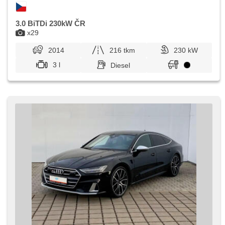
3.0 BiTDi 230kW ČR
x29
2014
216 tkm
230 kW
3 l
Diesel