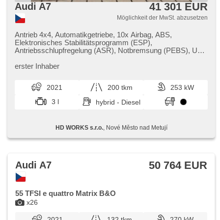
41 301 EUR
Audi A7
Möglichkeit der MwSt. abzusetzen
Antrieb 4x4, Automatikgetriebe, 10x Airbag, ABS,
Elektronisches Stabilitätsprogramm (ESP),
Antriebsschlupfregelung (ASR), Notbremsung (PEBS), Uhr
Spur, Blind Spot Anzeige, asistent změny jízdního pruhu,
asistent jízdy v jízdním pruhu, Überwachung der Ermüdung
erster Inhaber
des Fahrers, Servolenkung, Tempomat, LED matrixové
světlomety, LED denní svícení, Alufelgen, erfüllt 'EURO VI',
2021
200 tkm
253 kW
Bordcomputer, Navigation, hlídání provozu při couvání
(RCTA), parkovací senzory přední, parkovací senzory
3 l
hybrid - Diesel
zadní, Fahrkamera, Multifunktionslenkrad, El.
Seitenscheiben, El. Spiegel, Wegfahrsperre, Alarmanlage,
Zentralverriegelung mit Funkfernbedienung,
HD WORKS s.r.o.
, Nové Město nad Metují
Zentralverriegelung, Sportsitze, isofix, beheizte Sitze, El.
einstellbare Sitze, Scheinwerferwaschanlagen,
Nebelscheinwerfer, beheizte Spiegel, Getönte Scheiben
50 764 EUR
Audi A7
55 TFSI e quattro Matrix B&O
x26
2021
132 tkm
270 kW