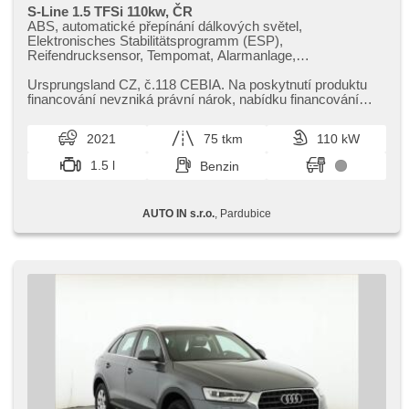
S-Line 1.5 TFSi 110kw, ČR
ABS, automatické přepínání dálkových světel,
Elektronisches Stabilitätsprogramm (ESP),
Reifendrucksensor, Tempomat, Alarmanlage,
Zentralverriegelung, Zentralverriegelung mit
Funkfernbedienung, Wegfahrsperre, Android Auto, Apple
Ursprungsland CZ,​ č.118 CEBIA. Na poskytnutí produktu
CarPlay, Autoradio, Bluetooth, USB, asistent rozjezdu do
financování nevzniká právní nárok,​ nabídku financování
kopce (HSA), Servolenkung, täglich Leuchten, LED denní
vozidla Vám rádi přip...
svícení, Nebelscheinwerfer, Beifahrerairbagdeaktivierung,
2021
75 tkm
110 kW
isofix, digitální přístrojový štít, Multifunktionslenkrad,
Lenkrad einstellbar, Bordcomputer, Getönte Scheiben,
1.5 l
Benzin
beheizte Spiegel, Blind Spot Anzeige, parkovací senzory
zadní, ukazatel rychlostního limitu (SLIF), beheizte Sitze,
Scheibenwischersensor
AUTO IN s.r.o.
, Pardubice