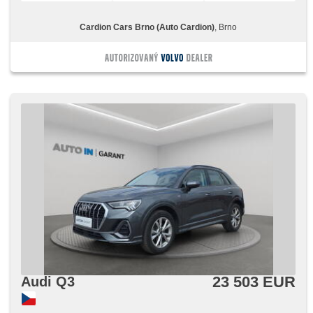
startování, bezklíčové odemykání, Lichtsensor,
Scheibenwischersensor, Lenkrad einstellbar,
Cardion Cars Brno (Auto Cardion)
, Brno
Multifunktionslenkrad, hands free, Android Auto, Apple
CarPlay, Bluetooth, El. Deckel des Kofferraums, El.
Seitenscheiben, El. Vorderscheiben, El. Klappspiegel, El.
Spiegel, starten per Taste, Wegfahrsperre,
Zentralverriegelung mit Funkfernbedienung,
Zentralverriegelung, isofix, beheizte Sitze, höheneinstellbare
Sitze, höheneinstellbare Fahrersitz, Positionssitze,
Reifendrucksensor, Vorderlichter LED, Heck LED Leuchte,
Nebelscheinwerfer, Start-Stop System, USB, Autoradio,
digitální příjem rádia (DAB), Außenthermometer, beheizte
Spiegel, Teilbare Rücksitzbank, Innenthermometer,
Heckscheibenwischer, Getönte Scheiben,
Längssitzvorschub, Ausziehbare Kopflehnen
23 503 EUR
Audi Q3