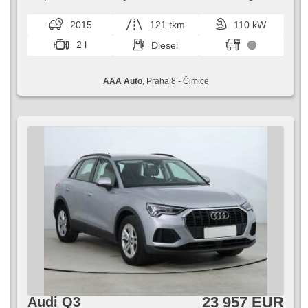
Seitenscheiben, Dachträger, Autoradio, Handgetriebe,
pokročilé technologie. Tento model zaujme komfortem
Antrieb 4x4
interiéru a bezpečnostními p...
2015
121 tkm
110 kW
2 l
Diesel
AAA Auto
, Praha 8 - Čimice
23 957 EUR
Audi Q3