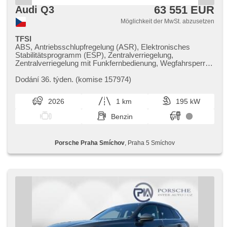
63 551 EUR
Audi Q3
Möglichkeit der MwSt. abzusetzen
TFSI
ABS, Antriebsschlupfregelung (ASR), Elektronisches
Stabilitätsprogramm (ESP), Zentralverriegelung,
Zentralverriegelung mit Funkfernbedienung, Wegfahrsperre,
Bordcomputer, Nebelscheinwerfer, beheizte Spiegel,
Alufelgen, beheizte Sitze, Tempomat, Multifunktionslenkrad,
Dodání 36. týden. (komise 157974)
Servolenkung, Getönte Scheiben, hands free,
Scheibenwischersensor, Autoradio, El. Seitenscheiben,
2026
1 km
195 kW
Brems-Assistent, Heckscheibenwischer,
Außenthermometer, Teilbare Rücksitzbank,
Benzin
Automatikgetriebe, bezklíčové odemykání, täglich Leuchten,
Vorderlichter LED, Start-Stop System, asistent rozjezdu do
kopce (HSA), Bluetooth, El. Deckel des Kofferraums, isofix,
Porsche Praha Smíchov
, Praha 5 Smíchov
starten per Taste, parkovací senzory zadní, Klimaautomatik,
USB, Lichtsensor, Überwachung der Ermüdung des
Fahrers, Abnutzungssensor des Bremsbelages, zatmavená
zadní skla