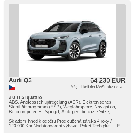
64 230 EUR
Audi Q3
Möglichkeit der MwSt. abzusetzen
2,0 TFSI quattro
ABS, Antriebsschlupfregelung (ASR), Elektronisches
Stabilitätsprogramm (ESP), Wegfahrsperre, Navigation,
Bordcomputer, El. Spiegel, Alufelgen, beheizte Sitze,
Multifunktionslenkrad, Antrieb 4x4, Servolenkung, Getönte
Scheiben, hands free, Anhängerkupplung, Autoradio, El.
Skladem ihned k odběru Prodloužená záruka 4 roky /
Seitenscheiben, Brems-Assistent, Sportsitze,
120.000 Km Nadstandardní výbava: Paket Tech plus ​- LED
Außenthermometer, Teilbare Rücksitzbank,
světlomety plus a zadní...