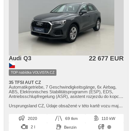
22 677 EUR
Audi Q3
TOP nabídka VOLVISTA.CZ
35 TFSI AUT CZ
Automatikgetriebe, 7 Geschwindigkeitsgänge, 6x Airbag,
ABS, Elektronisches Stabilitätsprogramm (ESP), EDS,
Antriebsschlupfregelung (ASR), asistent rozjezdu do kopce
(HSA), ukazatel rychlostního limitu (SLIF), Uhr Spur, Blind
Spot Anzeige, asistent jízdy v jízdním pruhu, Servolenkung,
Ursprungsland CZ,​ Údaje obsažené v této kartě vozu mají
2-Zonen Klimaanlage, Klimaautomatik, Tempomat, LED
informativní charakter a nemohou zachytit veškeré detaily
denní svícení, Alufelgen, Bordcomputer, dotykové ovládání
stavu vozidla. P...
2020
69 tkm
110 kW
palubního počítače, digitální přístrojový štít, volba jízdního
režimu, elektronická ruční brzda, parkovací senzory přední,
2 l
Benzin
parkovací senzory zadní, Parkassistent, bezklíčové