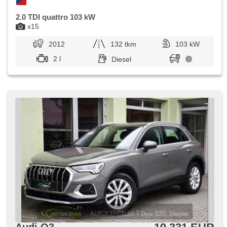
2.0 TDI quattro 103 kW
x15
2012
132 tkm
103 kW
2 l
Diesel