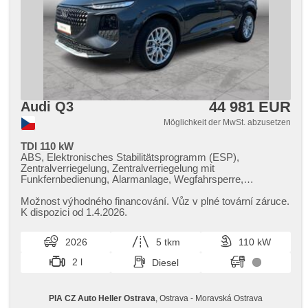
44 981 EUR
Audi Q3
Möglichkeit der MwSt. abzusetzen
TDI 110 kW
ABS, Elektronisches Stabilitätsprogramm (ESP),
Zentralverriegelung, Zentralverriegelung mit
Funkfernbedienung, Alarmanlage, Wegfahrsperre,
Bordcomputer, Nebelscheinwerfer, El. Spiegel, beheizte
Spiegel, Alufelgen, Multifunktionslenkrad, Servolenkung,
Možnost výhodného financování. Vůz v plné tovární záruce.
Scheibenwischersensor, Anhängerkupplung, Autoradio, 6x
K dispozici od 1.4.2026.
Airbag, El. Seitenscheiben, Brems-Assistent,
Außenthermometer, Automatikgetriebe, bezklíčové
2026
5 tkm
110 kW
odemykání, täglich Leuchten, Vorderlichter LED,
Fahrkamera, Start-Stop System, Bluetooth, El.
2 l
Diesel
Klappspiegel, isofix, starten per Taste, parkovací senzory
zadní, Klimaautomatik, Schaltflutlicht, Uhr Spur, Blind Spot
Anzeige, bezdrátová nabíječka mobilních telefonů,
PIA CZ Auto Heller Ostrava
, Ostrava - Moravská Ostrava
Abnutzungssensor des Bremsbelages, LED denní svícení,