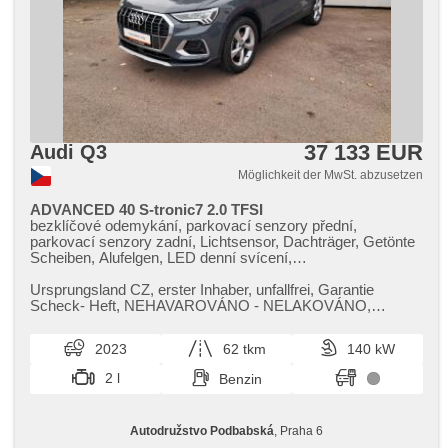
Heck LED Leuchte, Nebelscheinwerfer, USB, Autoradio,
digitální příjem rádia (DAB), Außenthermometer, zadní
loketní opěrka, Innenthermometer, Heckscheibenwischer,
Getönte Scheiben, zatmavená zadní skla, digitální
přístrojová deska
37 133 EUR
Audi Q3
Möglichkeit der MwSt. abzusetzen
ADVANCED 40 S-tronic7 2.0 TFSI
bezklíčové odemykání, parkovací senzory přední,
parkovací senzory zadní, Lichtsensor, Dachträger, Getönte
Scheiben, Alufelgen, LED denní svícení,
Zentralverriegelung, Außenthermometer, 2-Zonen
Klimaanlage, USB, digitální přístrojový štít, isofix,
Ursprungsland CZ,​ erster Inhaber,​ unfallfrei,​ Garantie
automatikparken, Überwachung der Ermüdung des Fahrers,
Scheck​- Heft,​ NEHAVAROVÁNO ​- NELAKOVÁNO,​
Geschwindigkeitsregelung von der Hang, hlasové ovládání
WAUZZZF34P1103118 ,​ R.V.: 2023 ,​ P...
palubního počítače, Start-Stop System, 4x Airbag,
2023
62 tkm
140 kW
Heckscheibenwischer, 7x airbag, 6x Airbag, ABS, Adaptive
Geschwindigkeitsregelung, Fahrer-Airbag, automatické
2 l
Benzin
přepínání dálkových světel, Zentralverriegelung mit
Funkfernbedienung, asistent rozjezdu do kopce (HSA),
Antriebsschlupfregelung (ASR), Blind Spot Anzeige,
Autodružstvo Podbabská
, Praha 6
Elektronisches Stabilitätsprogramm (ESP),