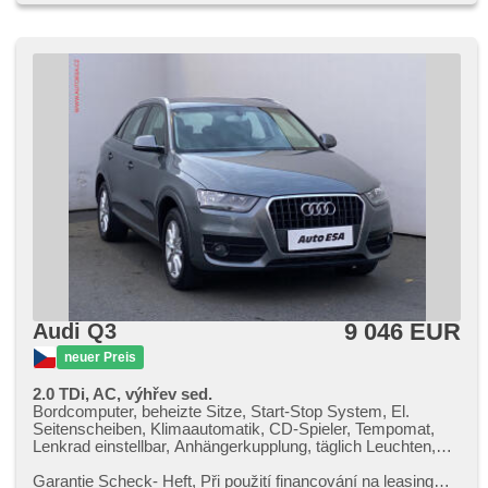
Reifendrucksensor, Scheibenwischersensor, asistent jízdy v
jízdním pruhu, elektronická ruční brzda, Fahrkamera,
Antrieb 4x4, Servolenkung, Tempomat, LED adaptivní
světlomety, Autoradio, Teilbare Rücksitzbank, El. Spiegel,
El. Vorderscheiben, hands free, Wegfahrsperre,
Klimaautomatik, Lederpolsterung, zadní loketní opěrka,
malý kožený paket, Multifunktionslenkrad, Lenkrad
einstellbar, Bordcomputer, Sportsitze, starten per Taste,
beheizte Sitze, samostmívací zrcátka, Bluetooth,
Automatikgetriebe
9 046 EUR
Audi Q3
neuer Preis
2.0 TDi, AC, výhřev sed.
Bordcomputer, beheizte Sitze, Start-Stop System, El.
Seitenscheiben, Klimaautomatik, CD-Spieler, Tempomat,
Lenkrad einstellbar, Anhängerkupplung, täglich Leuchten,
Alufelgen, Handgetriebe, El. Spiegel, beheizte Spiegel,
Scheinwerferwaschanlagen, Servolenkung,
Garantie Scheck​- Heft,​ Při použití financování na leasing