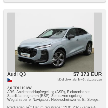
hlídání provozu při couvání (RCTA)
57 373 EUR
Audi Q3
Möglichkeit der MwSt. abzusetzen
2,0 TDI 110 kW
ABS, Antriebsschlupfregelung (ASR), Elektronisches
Stabilitätsprogramm (ESP), Zentralverriegelung,
Wegfahrsperre, Navigation, Nebelscheinwerfer, El. Spiegel,
beheizte Spiegel, Alufelgen, beheizte Sitze, Parkassistent,
hands free, Autoradio, 8x Airbag, El. Seitenscheiben,
Předváděcí vůz Datum registrace : 19.01.2026 Záruka 4