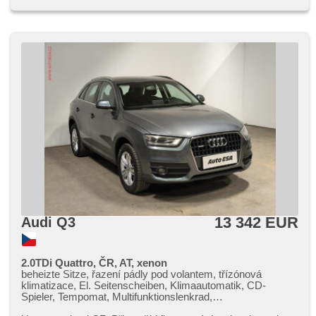
13 342 EUR
Audi Q3
2.0TDi Quattro, ČR, AT, xenon
beheizte Sitze, řazení pádly pod volantem, třízónová
klimatizace, El. Seitenscheiben, Klimaautomatik, CD-
Spieler, Tempomat, Multifunktionslenkrad,
Automatikgetriebe, Alufelgen, Scheinwerferwaschanlagen,