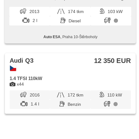
Zentralverriegelung mit Funkfernbedienung, Elektronisches
nebo úvěr sleva 45 000 Kč. Otevřeno denně (včetně
Stabilitätsprogramm (ESP), Scheibenwischersensor,
víkendů a svátků) 9.00...
2013
174 tkm
103 kW
Nebelscheinwerfer, ABS, Antriebsschlupfregelung (ASR),
parkovací senzory zadní, isofix, elektronická ruční brzda, 6x
2 l
Diesel
Airbag
Auto ESA
, Praha 10-Štěrboholy
12 350 EUR
Audi Q3
1.4 TFSI 110kW
x44
2016
172 tkm
110 kW
1.4 l
Benzin