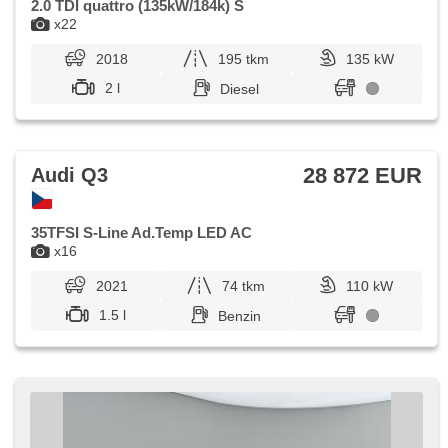
2.0 TDI quattro (135kW/184k) S
x22
2018
195 tkm
135 kW
2 l
Diesel
28 872 EUR
Audi Q3
35TFSI S-Line Ad.Temp LED AC
x16
2021
74 tkm
110 kW
1.5 l
Benzin