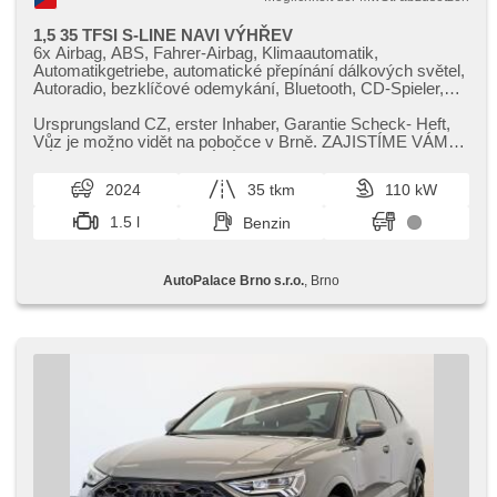
1,5 35 TFSI S-LINE NAVI VÝHŘEV
6x Airbag, ABS, Fahrer-Airbag, Klimaautomatik,
Automatikgetriebe, automatické přepínání dálkových světel,
Autoradio, bezklíčové odemykání, Bluetooth, CD-Spieler,
Zentralverriegelung mit Funkfernbedienung,
Zentralverriegelung, Teilbare Rücksitzbank, täglich
Ursprungsland CZ,​ erster Inhaber,​ Garantie Scheck​- Heft,​
Leuchten, digitální příjem rádia (DAB), digitální přístrojová
Vůz je možno vidět na pobočce v Brně. ZAJISTÍME VÁM
deska, digitální přístrojový štít, 2-Zonen Klimaanlage, El.
VÝHODNÉ FINANCOVÁNÍ ...
Seitenscheiben, El. Vorderscheiben, El. Klappspiegel, El.
2024
35 tkm
110 kW
Anlasser, El. Deckel des Kofferraums, El. Spiegel,
elektronická ruční brzda, hands free, Wegfahrsperre, isofix,
1.5 l
Benzin
Klimaanlage, Alufelgen, malý kožený paket,
Multifunktionslenkrad, Lenkrad einstellbar, Bordcomputer,
Parkassistent, parkovací senzory přední, parkovací
AutoPalace Brno s.r.o.
, Brno
senzory zadní, Längssitzvorschub, Antrieb 4x2,
Servolenkung, Antriebsschlupfregelung (ASR), přední
pohon, Vorderlichter LED, Navigation,
Scheibenwischersensor, Lichtsensor, Elektronisches
Stabilitätsprogramm (ESP), starten per Taste, Dachträger,
Telefon, Tempomat, ukazatel rychlostního limitu (SLIF),
USB, Außenthermometer, beheizte Sitze, beheizte Spiegel,
Ausziehbare Kopflehnen, höheneinstellbare Sitze,
höheneinstellbare Fahrersitz, Heckscheibenwischer, Heck
LED Leuchte, Schlossverblendung