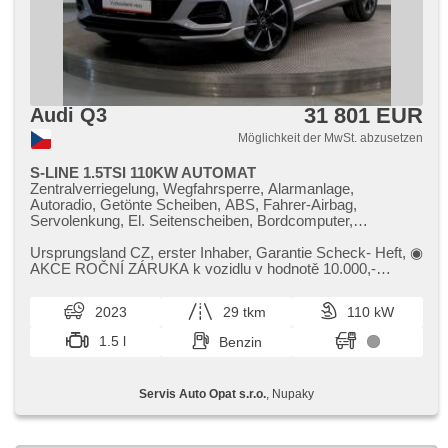
31 801 EUR
Audi Q3
Möglichkeit der MwSt. abzusetzen
S-LINE 1.5TSI 110KW AUTOMAT
Zentralverriegelung, Wegfahrsperre, Alarmanlage,
Autoradio, Getönte Scheiben, ABS, Fahrer-Airbag,
Servolenkung, El. Seitenscheiben, Bordcomputer,
Ledersitze, Lederpolsterung, beheizte Sitze,
Klimaautomatik, Klimaanlage, Navigation, hands free,
Ursprungsland CZ,​ erster Inhaber,​ Garantie Scheck​- Heft,​ ◉​
Elektronisches Stabilitätsprogramm (ESP),
AKCE ROČNÍ ZÁRUKA k vozidlu v hodnotě 10.000,​​-
Zentralverriegelung mit Funkfernbedienung,
ZDARMA,​ ◉​ C...
Antriebsschlupfregelung (ASR), parkovací senzory přední,
2023
29 tkm
110 kW
parkovací senzory zadní, Tempomat, Lenkrad einstellbar,
Dachträger, Scheibenwischersensor, Multifunktionslenkrad,
1.5 l
Benzin
Heck LED Leuchte, Heckscheibenwischer, Lichtsensor,
Schaltflutlicht, bezklíčové odemykání, Reifendrucksensor,
isofix, zadní loketní opěrka, malý kožený paket, Teilbare
Servis Auto Opat s.r.o.
, Nupaky
Rücksitzbank, starten per Taste, Adaptive
Geschwindigkeitsregelung, automatisch im Berg bremsen ,
asistent rozjezdu do kopce (HSA), El. Klappspiegel,
zatmavená zadní skla, Bluetooth, Start-Stop System, Uhr