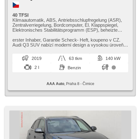
40 TFSI
Klimaautomatik, ABS, Antriebsschlupfregelung (ASR),
Zentralverriegelung, Bordcomputer, El. Klappspiegel,
Elektronisches Stabilitätsprogramm (ESP), beheizte
Sitze, Scheibenwischersensor, starten per Taste,
Anhängerkupplung, Reifendrucksensor, USB, 6x Airbag,
erster Inhaber,​ Garantie Scheck​- Heft,​ koupeno v CZ.
Uhr Spur, Servolenkung, El. Seitenscheiben, Dachträger,
Audi Q3 SUV nabízí moderní design a vysokou úroveň
Autoradio, Automatikgetriebe, Antrieb 4x4
komfortu. Tento model je i...
2019
63 tkm
140 kW
2 l
Benzin
AAA Auto
, Praha 8 - Čimice