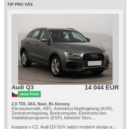
Spur, Blind Spot Anzeige, USB, automatické přepínání
TIP PRO VÁS
dálkových světel, Alufelgen, täglich Leuchten, LED denní
svícení, Anhängevorrichtung, 2-Zonen Klimaanlage, digitální
přístrojový štít, volba jízdního režimu, hlasové ovládání
palubního počítače, ambientní osvětlení interiéru,
bezdrátová nabíječka mobilních telefonů, Automatikgetriebe
14 044 EUR
Audi Q3
neuer Preis
2.0 TDI, 4X4, Navi, Bi-Xenony
Klimaautomatik, ABS, Antriebsschlupfregelung (ASR),
Zentralverriegelung, Bordcomputer, Elektronisches
Stabilitätsprogramm (ESP), beheizte Sitze,
Scheibenwischersensor, starten per Taste,
Reifendrucksensor, USB, Servolenkung, El.
koupeno v CZ. Audi Q3 SUV nabízí moderní design a