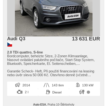
13 631 EUR
Audi Q3
2.0 TDi quattro, S-line
Bordcomputer, beheizte Sitze, 2-Zonen Klimaanlage,
hlasové ovládání palubního počítače, Start-Stop System,
Bluetooth, Speicherkarte, El. Seitenscheiben,
Klimaautomatik, Lenkrad einstellbar, Navigation,
Multifunktionslenkrad, Bi Xenon-Scheinwerfer, täglich
Garantie Scheck​- Heft,​ Při použití financování na leasing
Leuchten, Alufelgen, Handgetriebe, El. Spiegel, beheizte
nebo úvěr sleva 50 000 Kč. Otevřeno denně (včetně
Spiegel, Scheinwerferwaschanlagen, Servolenkung, Antrieb
víkendů a svátků) 9.00...
4x4, Zentralverriegelung mit Funkfernbedienung,
2014
143 tkm
130 kW
Elektronisches Stabilitätsprogramm (ESP),
Scheibenwischersensor, Nebelscheinwerfer, El.
2 l
Diesel
Klappspiegel, Reifendrucksensor, starten per Taste, ABS,
Antriebsschlupfregelung (ASR), isofix, elektronická ruční
brzda, 6x Airbag
Auto ESA
, Praha 10-Štěrboholy