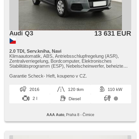
13 631 EUR
Audi Q3
2.0 TDI, Serv.kniha, Navi
Klimaautomatik, ABS, Antriebsschlupfregelung (ASR),
Zentralverriegelung, Bordcomputer, Elektronisches
Stabilitätsprogramm (ESP), Nebelscheinwerfer, beheizte
Sitze, Scheibenwischersensor, starten per Taste,
Anhängerkupplung, USB, 6x Airbag, Servolenkung, El.
Garantie Scheck​- Heft,​ koupeno v CZ.
Seitenscheiben, Dachträger, Autoradio, Handgetriebe
2016
120 tkm
110 kW
2 l
Diesel
AAA Auto
, Praha 8 - Čimice