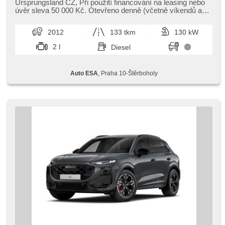
Antrieb 4x4, Xenonscheinwerfer, Zentralverriegelung mit
Ursprungsland CZ,​ Při použití financování na leasing nebo
Funkfernbedienung, Elektronisches Stabilitätsprogramm
úvěr sleva 50 000 Kč. Otevřeno denně (včetně víkendů a
(ESP), Scheibenwischersensor, Nebelscheinwerfer, Heck
svátků) 9.00​-22.0...
LED Leuchte, ABS, Antriebsschlupfregelung (ASR), isofix,
2012
133 tkm
130 kW
samostmívací zrcátka, elektronická ruční brzda,
Beifahrerairbagdeaktivierung, Wegfahrsperre, 8x Airbag,
2 l
Diesel
Lichtsensor
Auto ESA
, Praha 10-Štěrboholy