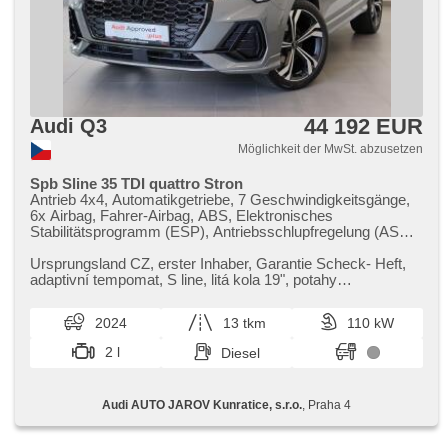
44 192 EUR
Audi Q3
Möglichkeit der MwSt. abzusetzen
Spb Sline 35 TDI quattro Stron
Antrieb 4x4, Automatikgetriebe, 7 Geschwindigkeitsgänge,
6x Airbag, Fahrer-Airbag, ABS, Elektronisches
Stabilitätsprogramm (ESP), Antriebsschlupfregelung (ASR),
Geschwindigkeitsregelung von der Hang, asistent rozjezdu
do kopce (HSA), Blind Spot Anzeige, asistent jízdy v
Ursprungsland CZ,​ erster Inhaber,​ Garantie Scheck​- Heft,​
jízdním pruhu, Überwachung der Ermüdung des Fahrers,
adaptivní tempomat,​ S line,​ litá kola 19",​ potahy
Servolenkung, 4-Zonen Klimaanlage, 2-Zonen Klimaanlage,
Alcantara/kůže,​ LED svě...
Klimaautomatik, Adaptive Geschwindigkeitsregelung,
2024
13 tkm
110 kW
Tempomat, LED denní svícení, automatické přepínání
dálkových světel, Alufelgen, erfüllt 'EURO VI',
2 l
Diesel
Bordcomputer, hlasové ovládání palubního počítače,
dotykové ovládání palubního počítače, digitální přístrojový
štít, volba jízdního režimu, elektronická ruční brzda,
Audi AUTO JAROV Kunratice, s.r.o.
, Praha 4
parkovací senzory přední, parkovací senzory zadní,
Fahrkamera, bezklíčové startování, bezklíčové odemykání,
Lichtsensor, Scheibenwischersensor, Lenkrad einstellbar,