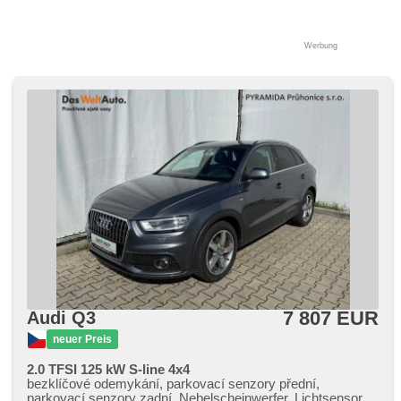
Werbung
7 807 EUR
Audi Q3
neuer Preis
2.0 TFSI 125 kW S-line 4x4
bezklíčové odemykání, parkovací senzory přední,
parkovací senzory zadní, Nebelscheinwerfer, Lichtsensor,