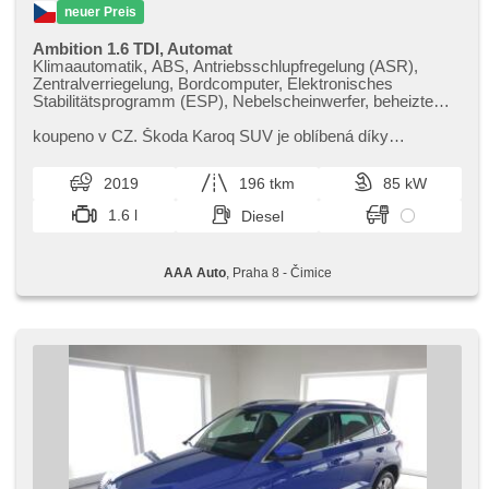
neuer Preis
Ambition 1.6 TDI, Automat
Klimaautomatik, ABS, Antriebsschlupfregelung (ASR),
Zentralverriegelung, Bordcomputer, Elektronisches
Stabilitätsprogramm (ESP), Nebelscheinwerfer, beheizte
Sitze, Scheibenwischersensor, starten per Taste,
Anhängerkupplung, Reifendrucksensor, USB, 6x Airbag,
koupeno v CZ. Škoda Karoq SUV je oblíbená díky
Parkassistent, Servolenkung, El. Seitenscheiben,
prostornému interiéru a moderním technologiím. Nabízí
Dachträger, Autoradio, Automatikgetriebe
skvělý komfort jízdy a atrakt...
2019
196 tkm
85 kW
1.6 l
Diesel
AAA Auto
, Praha 8 - Čimice