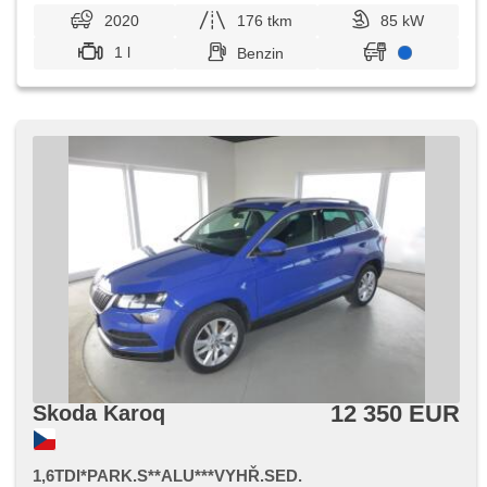
2020
176 tkm
85 kW
1 l
Benzin
12 350 EUR
Skoda Karoq
1,6TDI*PARK.S**ALU***VYHŘ.SED.