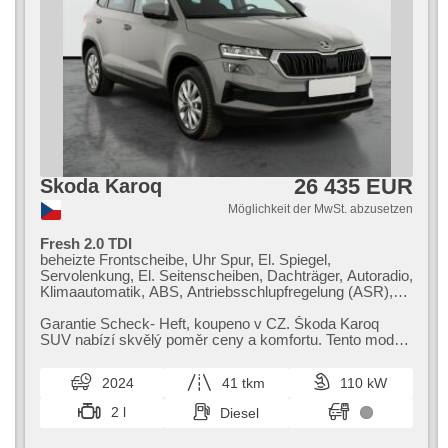
26 435 EUR
Skoda Karoq
Möglichkeit der MwSt. abzusetzen
Fresh 2.0 TDI
beheizte Frontscheibe, Uhr Spur, El. Spiegel,
Servolenkung, El. Seitenscheiben, Dachträger, Autoradio,
Klimaautomatik, ABS, Antriebsschlupfregelung (ASR),
Zentralverriegelung, Bordcomputer, El. Klappspiegel,
Elektronisches Stabilitätsprogramm (ESP),
Garantie Scheck​- Heft,​ koupeno v CZ. Škoda Karoq
Nebelscheinwerfer, Scheibenwischersensor, starten per
SUV nabízí skvělý poměr ceny a komfortu. Tento model
Taste, Reifendrucksensor, USB, Automatikgetriebe,
zaujme moderní výbavou a bez...
Antrieb 4x4
2024
41 tkm
110 kW
2 l
Diesel