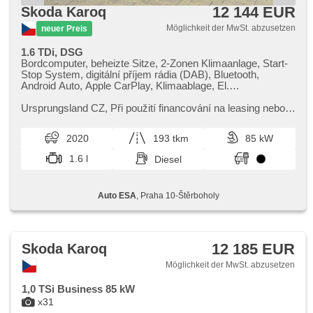
12 144 EUR
Skoda Karoq
Möglichkeit der MwSt. abzusetzen
neuer Preis
1.6 TDi, DSG
Bordcomputer, beheizte Sitze, 2-Zonen Klimaanlage, Start-
Stop System, digitální příjem rádia (DAB), Bluetooth,
Android Auto, Apple CarPlay, Klimaablage, El.
Seitenscheiben, Klimaautomatik, Tempomat, Lenkrad
einstellbar, Navigation, Multifunktionslenkrad, USB,
Ursprungsland CZ,​ Při použití financování na leasing nebo
Automatikgetriebe, Getönte Scheiben, bezklíčové
úvěr sleva 50 000 Kč. Otevřeno denně (včetně víkendů a
odemykání, täglich Leuchten, Alufelgen, El. Spiegel,
svátků) 9.00​-22.0...
2020
193 tkm
85 kW
beheizte Spiegel, Servolenkung, Zentralverriegelung mit
Funkfernbedienung, Elektronisches Stabilitätsprogramm
1.6 l
Diesel
(ESP), Nebelscheinwerfer, El. Klappspiegel,
Reifendrucksensor, starten per Taste, ABS,
Antriebsschlupfregelung (ASR), isofix, Fahrkamera,
Auto ESA
, Praha 10-Štěrboholy
elektronická ruční brzda, Wegfahrsperre, 6x Airbag, asistent
jízdy v jízdním pruhu, Blind Spot Anzeige
12 185 EUR
Skoda Karoq
Möglichkeit der MwSt. abzusetzen
1,0 TSi Business 85 kW
x31