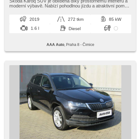
starten per Taste, Reifendrucksensor, USB, beheizte
Škoda Karoq SUV je oblíbená díky prostornému interiéru a
Lenkrad, El. Spiegel, Servolenkung, El. Seitenscheiben,
moderní výbavě. Nabízí pohodlnou jízdu a atraktivní poměr
Autoradio, Automatikgetriebe
ceny a výkonu. ...
2019
272 tkm
85 kW
1.6 l
Diesel
AAA Auto
, Praha 8 - Čimice