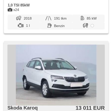
1,0 TSI 85kW
x24
2018
191 tkm
85 kW
1 l
Benzin
13 011 EUR
Skoda Karoq