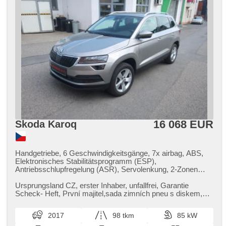
Heckscheibenwischer, zatmavená zadní skla,
Längssitzvorschub, Ausziehbare Kopflehnen
16 068 EUR
Skoda Karoq
Handgetriebe, 6 Geschwindigkeitsgänge, 7x airbag, ABS,
Elektronisches Stabilitätsprogramm (ESP),
Antriebsschlupfregelung (ASR), Servolenkung, 2-Zonen
Klimaanlage, Adaptive Geschwindigkeitsregelung, täglich
Leuchten, LED denní svícení, Alufelgen, Bordcomputer,
Ursprungsland CZ,​ erster Inhaber,​ unfallfrei,​ Garantie
Navigation, parkovací senzory přední, parkovací senzory
Scheck​- Heft,​ První majitel,​sada zimních pneu s diskem,​
zadní, bezklíčové startování, Lichtsensor,
mechanické zabezpeče...
Scheibenwischersensor, hands free, Android Auto, Apple
2017
98 tkm
85 kW
CarPlay, Bluetooth, El. Seitenscheiben, Dachträger,
plnohodnotné rezervní kolo, El. Klappspiegel, El. Spiegel,