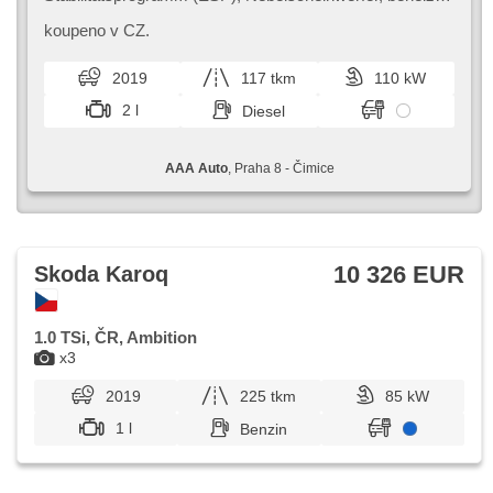
Sitze, Scheibenwischersensor, starten per Taste,
Anhängerkupplung, Reifendrucksensor, USB, beheizte
koupeno v CZ.
Frontscheibe, Parkassistent, Servolenkung, El.
Seitenscheiben, Dachträger, Autoradio, Handgetriebe
2019
117 tkm
110 kW
2 l
Diesel
AAA Auto
, Praha 8 - Čimice
10 326 EUR
Skoda Karoq
1.0 TSi, ČR, Ambition
x3
2019
225 tkm
85 kW
1 l
Benzin