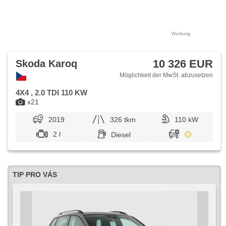
Werbung
10 326 EUR
Skoda Karoq
Möglichkeit der MwSt. abzusetzen
4X4 , 2.0 TDI 110 KW
x21
2019
326 tkm
110 kW
2 l
Diesel
TIP PRO VÁS