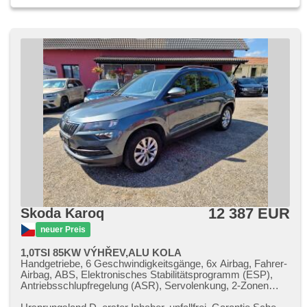
12 387 EUR
Skoda Karoq
neuer Preis
1,0TSI 85KW VÝHŘEV,ALU KOLA
Handgetriebe, 6 Geschwindigkeitsgänge, 6x Airbag, Fahrer-
Airbag, ABS, Elektronisches Stabilitätsprogramm (ESP),
Antriebsschlupfregelung (ASR), Servolenkung, 2-Zonen
Klimaanlage, Klimaautomatik, Tempomat, täglich Leuchten,