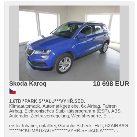
10 698 EUR
Skoda Karoq
1,6TDI*PARK.S**ALU***VYHŘ.SED.
Klimaautomatik, Automatikgetriebe, 6x Airbag, Fahrer-
Airbag, Elektronisches Stabilitätsprogramm (ESP), ABS,
Autoradio, Zentralverriegelung, Wegfahrsperre, El.
Seitenscheiben, El. Vorderscheiben, Bordcomputer,
Multifunktionslenkrad, Dachträger, Alufelgen,
erster Inhaber,​ unfallfrei,​ Garantie Scheck​- Heft,​ 6XAIRBAG​
höheneinstellbare Sitze, beheizte Sitze, Zentralverriegelung
*​*​*​*​*​*​+​*KLIMATIZACE​*​*​*​*​*​*​*VYHŘ.SEDADLA​*​*​*​*​*​*​
mit Funkfernbedienung, beheizte Spiegel, El. Spiegel,
*PARK.SENZORY​*​*​*​*​*​*​*​*LITÁ K...