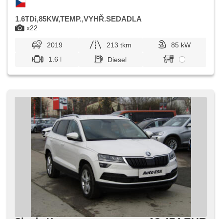
1.6TDi,85KW,TEMP.,VYHŘ.SEDADLA
x22
2019
213 tkm
85 kW
1.6 l
Diesel