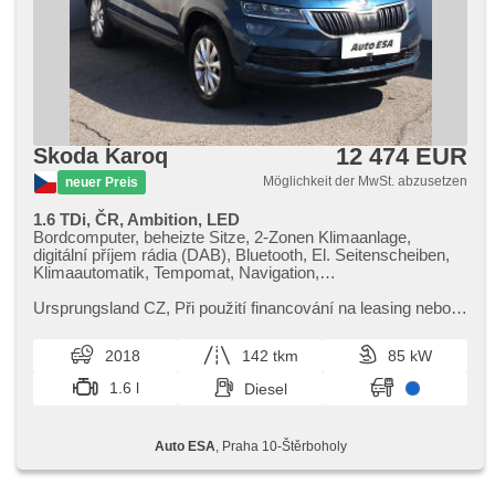
12 474 EUR
Skoda Karoq
Möglichkeit der MwSt. abzusetzen
neuer Preis
1.6 TDi, ČR, Ambition, LED
Bordcomputer, beheizte Sitze, 2-Zonen Klimaanlage,
digitální příjem rádia (DAB), Bluetooth, El. Seitenscheiben,
Klimaautomatik, Tempomat, Navigation,
Multifunktionslenkrad, USB, Anhängerkupplung, Getönte
Scheiben, täglich Leuchten, LED adaptivní světlomety,
Ursprungsland CZ,​ Při použití financování na leasing nebo
Alufelgen, Handgetriebe, El. Spiegel, beheizte Spiegel,
úvěr sleva 50 000 Kč. Otevřeno denně (včetně víkendů a
Scheinwerferwaschanlagen, Servolenkung,
svátků) 9.00​-22.0...
2018
142 tkm
85 kW
Zentralverriegelung mit Funkfernbedienung, Elektronisches
Stabilitätsprogramm (ESP), Nebelscheinwerfer, El.
1.6 l
Diesel
Klappspiegel, Reifendrucksensor, Vorderlichter LED, ABS,
isofix, samostmívací zrcátka, Fahrkamera, elektronická
ruční brzda, Beifahrerairbagdeaktivierung, Notbremsung
Auto ESA
, Praha 10-Štěrboholy
(PEBS)