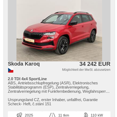
34 242 EUR
Skoda Karoq
Möglichkeit der MwSt. abzusetzen
2.0 TDI 4x4 SportLine
ABS, Antriebsschlupfregelung (ASR), Elektronisches
Stabilitätsprogramm (ESP), Zentralverriegelung,
Zentralverriegelung mit Funkfernbedienung, Wegfahrsperre,
Navigation, Bordcomputer, Nebelscheinwerfer,
Scheinwerferwaschanlagen, El. Spiegel, beheizte Spiegel,
Ursprungsland CZ,​ erster Inhaber,​ unfallfrei,​ Garantie
Alufelgen, beheizte Sitze, Tempomat, Multifunktionslenkrad,
Scheck​- Heft,​ č.stání 151
Antrieb 4x4, Servolenkung, Getönte Scheiben,
Parkassistent, hands free, Scheibenwischersensor,
2025
11 tkm
110 kW
Anhängerkupplung, Autoradio, 7x airbag, beheizte