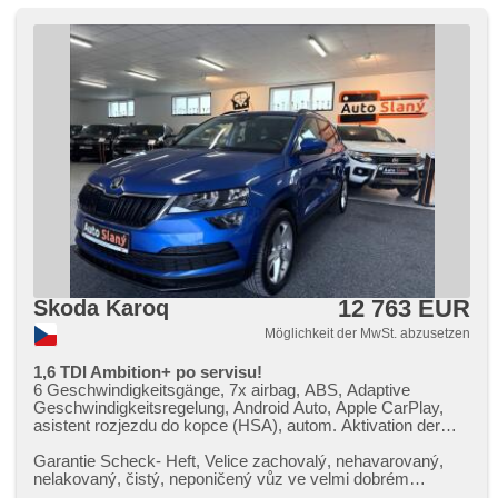
12 763 EUR
Skoda Karoq
Möglichkeit der MwSt. abzusetzen
1,6 TDI Ambition+ po servisu!
6 Geschwindigkeitsgänge, 7x airbag, ABS, Adaptive
Geschwindigkeitsregelung, Android Auto, Apple CarPlay,
asistent rozjezdu do kopce (HSA), autom. Aktivation der
Warnflutlicht, Klimaautomatik, automatisch im Berg bremsen
, Autoradio, bezklíčové odemykání, Bluetooth,
Garantie Scheck​- Heft,​ Velice zachovalý,​ nehavarovaný,​
Beifahrerairbagdeaktivierung, Teilbare Rücksitzbank, täglich
nelakovaný,​ čistý,​ neponičený vůz ve velmi dobrém
Leuchten, dotykové ovládání palubního počítače, 2-Zonen
technickém i optickém sta...