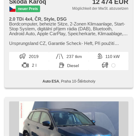
12 474 EUR
Skoda Karoq
Möglichkeit der MwSt. abzusetzen
neuer Preis
2.0 TDi 4x4, ČR, Style, DSG
Bordcomputer, beheizte Sitze, 2-Zonen Klimaanlage, Start-
Stop System, digitální příjem rádia (DAB), Bluetooth,
Android Auto, Apple CarPlay, Speicherkarte, Klimaablage,
El. Seitenscheiben, Klimaautomatik, Tempomat,
Schalthebelschloss, Lenkrad einstellbar, Navigation,
Ursprungsland CZ,​ Garantie Scheck​- Heft,​ Při použití
Multifunktionslenkrad, USB, Automatikgetriebe, Getönte
financování na leasing nebo úvěr sleva 50 000 Kč. Otevřeno
Scheiben, täglich Leuchten, Alufelgen, El. Spiegel, beheizte
denně (včetně víke...
2019
237 tkm
110 kW
Spiegel, Scheinwerferwaschanlagen, Servolenkung,
Dachträger, Antrieb 4x4, Zentralverriegelung mit
2 l
Diesel
Funkfernbedienung, Elektronisches Stabilitätsprogramm
(ESP), Nebelscheinwerfer, El. Klappspiegel,
Reifendrucksensor, Vorderlichter LED, ABS,
Auto ESA
, Praha 10-Štěrboholy
Antriebsschlupfregelung (ASR), parkovací senzory zadní,
isofix, samostmívací zrcátka, elektronická ruční brzda,
Beifahrerairbagdeaktivierung, Wegfahrsperre, 6x Airbag,
Lichtsensor