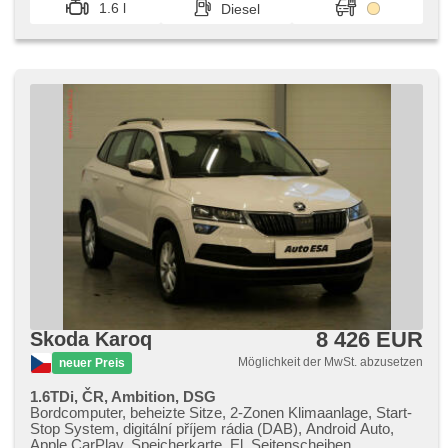
1.6 l
Diesel
starten per Taste, Zentralverriegelung, isofix, beheizte Sitze,
höheneinstellbare Fahrersitz, Reifendrucksensor,
Vorderlichter LED, Scheinwerferwaschanlagen,
Nebelscheinwerfer, Start-Stop System, USB, Speicherkarte,
Autoradio, Außenthermometer, Teilbare Rücksitzbank,
Antrieb 4x2, vyhřívaná zadní sedadla
8 426 EUR
Skoda Karoq
Möglichkeit der MwSt. abzusetzen
neuer Preis
1.6TDi, ČR, Ambition, DSG
Bordcomputer, beheizte Sitze, 2-Zonen Klimaanlage, Start-
Stop System, digitální příjem rádia (DAB), Android Auto,
Apple CarPlay, Speicherkarte, El. Seitenscheiben,