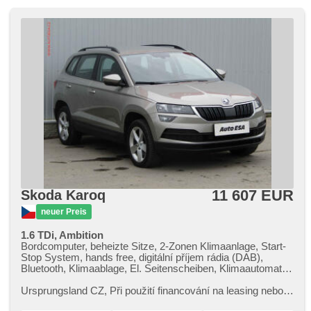
Außenthermometer, Servolenkung, LED denní svícení,
Android Auto, elektronická ruční brzda
11 607 EUR
Skoda Karoq
neuer Preis
1.6 TDi, Ambition
Bordcomputer, beheizte Sitze, 2-Zonen Klimaanlage, Start-
Stop System, hands free, digitální příjem rádia (DAB),
Bluetooth, Klimaablage, El. Seitenscheiben, Klimaautomatik,
Tempomat, Lenkrad einstellbar, Multifunktionslenkrad, USB,
Alufelgen, Handgetriebe, El. Spiegel, beheizte Spiegel,
Ursprungsland CZ,​ Při použití financování na leasing nebo
Servolenkung, Dachträger, Zentralverriegelung mit
úvěr sleva 50 000 Kč. Otevřeno denně (včetně víkendů a