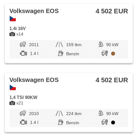
4 502 EUR
Volkswagen EOS
1.4i 16V
x14
2011
159 tkm
90 kW
1.4 l
Benzin
4 502 EUR
Volkswagen EOS
1,4 TSI 90KW
x21
2010
224 tkm
90 kW
1.4 l
Benzin