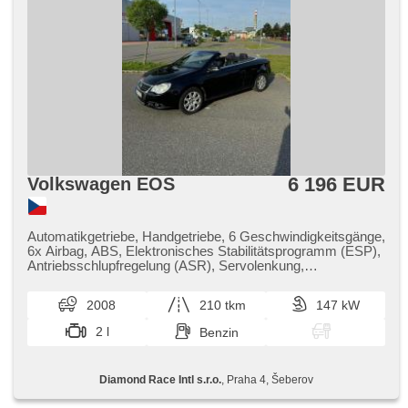
6 196 EUR
Volkswagen EOS
Automatikgetriebe, Handgetriebe, 6 Geschwindigkeitsgänge,
6x Airbag, ABS, Elektronisches Stabilitätsprogramm (ESP),
Antriebsschlupfregelung (ASR), Servolenkung,
Klimaautomatik, Klimaanlage, Tempomat, täglich Leuchten,
Alufelgen, erfüllt 'EURO IV', Bordcomputer, parkovací
2008
210 tkm
147 kW
senzory zadní, Lenkrad einstellbar, Multifunktionslenkrad,
řazení pádly pod volantem, Beifahrerairbagdeaktivierung, El.
2 l
Benzin
Seitenscheiben, Panoramadach, El. Spiegel,
Wegfahrsperre, Zentralverriegelung mit Funkfernbedienung,
Zentralverriegelung, Schalthebelschloss, Ledersitze, isofix,
Diamond Race Intl s.r.o.
, Praha 4, Šeberov
Lederpolsterung, beheizte Sitze, höheneinstellbare Sitze,
Positionssitze, Nebelscheinwerfer, AUX, Autoradio, CD-