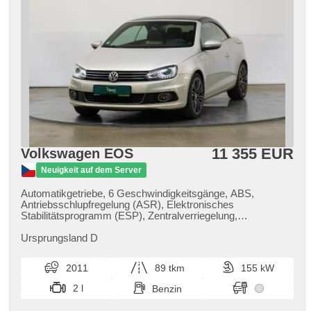
11 355 EUR
Volkswagen EOS
Neuigkeit auf dem Server
Automatikgetriebe, 6 Geschwindigkeitsgänge, ABS,
Antriebsschlupfregelung (ASR), Elektronisches
Stabilitätsprogramm (ESP), Zentralverriegelung,
Zentralverriegelung mit Funkfernbedienung, Wegfahrsperre,
CD-Wechsler, Bordcomputer, Nebelscheinwerfer,
Ursprungsland D
Xenonscheinwerfer, El. Spiegel, Alufelgen, Lederpolsterung,
beheizte Sitze, Tempomat, Multifunktionslenkrad,
2011
89 tkm
155 kW
Servolenkung, Scheibenwischersensor, Dachscheibe,
Autoradio, El. Seitenscheiben, Zusatzscheinwerfer, DVD-
2 l
Benzin
Player, zadní loketní opěrka, täglich Leuchten,
Reifendrucksensor, Bluetooth, isofix, Lenkrad einstellbar,