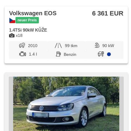
Spieler, CD-Wechsler, Außenthermometer, beheizte Spiegel,
Teilbare Rücksitzbank, Televonvorbereitung, Getönte
Scheiben, Rolldach, přední pohon, Längssitzvorschub, El.
6 361 EUR
Volkswagen EOS
Anlasser
neuer Preis
1.4TSi 90kW KŮŽE
x18
2010
99 tkm
90 kW
1.4 l
Benzin