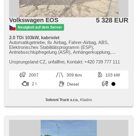
5 328 EUR
Volkswagen EOS
Neuigkeit auf dem Server
2.0 TDi 103kW, kabriolet
Automatikgetriebe, 8x Airbag, Fahrer-Airbag, ABS,
Elektronisches Stabilitätsprogramm (ESP),
Antriebsschlupfregelung (ASR), Anhängerkupplung,
Servolenkung, 2-Zonen Klimaanlage, Klimaautomatik,
Tempomat, Alufelgen, erfüllt 'EURO IV', Bordcomputer,
Ursprungsland CZ,​ unfallfrei,​ Kontakt: ​+420 739 777 111
parkovací senzory zadní, Lichtsensor,
Scheibenwischersensor, Lenkrad einstellbar,
2007
309 tkm
103 kW
Beifahrerairbagdeaktivierung, hands free, Bluetooth, El.
Seitenscheiben, El. Klappspiegel, El. Spiegel,
2 l
Diesel
Wegfahrsperre, Zentralverriegelung mit Funkfernbedienung,
Ledersitze, isofix, Lederpolsterung, beheizte Sitze,
höheneinstellbare Sitze, Nebelscheinwerfer, AUX, Autoradio,
Solvent Truck s.r.o.
, Kladno
CD-Spieler, Außenthermometer, beheizte Spiegel,
Klimaablage, Teilbare Rücksitzbank, Rolldach, přední
pohon, Ausziehbare Kopflehnen