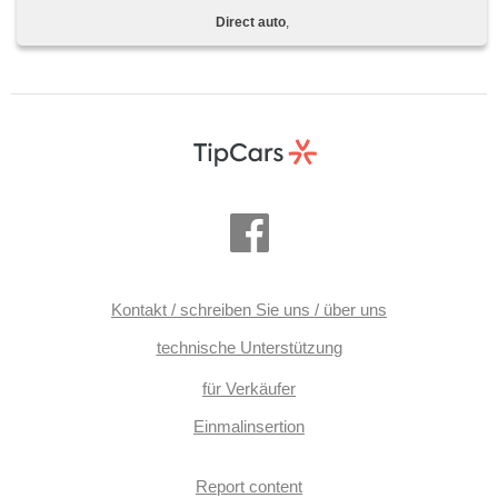
malý kožený paket, hlasové ovládání palubního počítače,
Direct auto
,
Lichtsensor, Klimaablage, Fahrer-Airbag, samostmívací
zrcátka, parkovací senzory přední
Kontakt / schreiben Sie uns / über uns
technische Unterstützung
für Verkäufer
Einmalinsertion
Report content