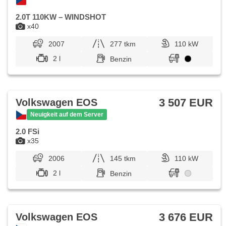
2.0T 110KW – WINDSHOT
x40
2007
277 tkm
110 kW
2 l
Benzin
3 507 EUR
Volkswagen EOS
Neuigkeit auf dem Server
2.0 FSi
x35
2006
145 tkm
110 kW
2 l
Benzin
3 676 EUR
Volkswagen EOS