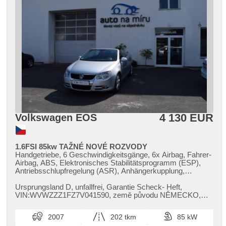
4 130 EUR
Volkswagen EOS
1.6FSI 85kw TAŽNÉ NOVÉ ROZVODY
Handgetriebe, 6 Geschwindigkeitsgänge, 6x Airbag, Fahrer-
Airbag, ABS, Elektronisches Stabilitätsprogramm (ESP),
Antriebsschlupfregelung (ASR), Anhängerkupplung,
Servolenkung, 2-Zonen Klimaanlage, Klimaautomatik,
Alufelgen, erfüllt 'EURO IV', Bordcomputer,
Ursprungsland D,​ unfallfrei,​ Garantie Scheck​- Heft,​
Scheibenwischersensor, Lenkrad einstellbar,
VIN:WVWZZZ1FZ7V041590,​ země původu NĚMECKO,​
Beifahrerairbagdeaktivierung, El. Seitenscheiben, El.
jedná se o komisní prodej !! GARA...
Vorderscheiben, El. Dachfenster, El. Spiegel,
2007
202 tkm
85 kW
Wegfahrsperre, Zentralverriegelung mit Funkfernbedienung,