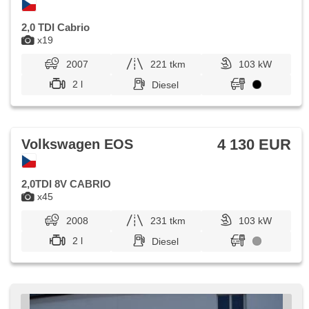
2,0 TDI Cabrio
x19
2007
221 tkm
103 kW
2 l
Diesel
4 130 EUR
Volkswagen EOS
2,0TDI 8V CABRIO
x45
2008
231 tkm
103 kW
2 l
Diesel