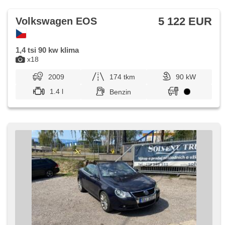
5 122 EUR
Volkswagen EOS
1,4 tsi 90 kw klima
x18
2009
174 tkm
90 kW
1.4 l
Benzin